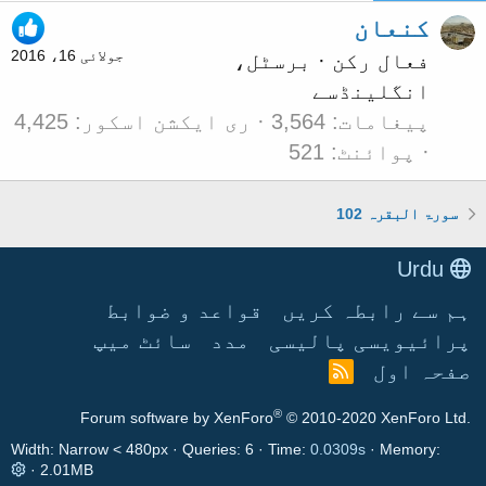
کنعان
جولائی 16، 2016
فعال رکن
·
برسٹل،
انگلینڈ
سے
پیغامات
3,564
ری ایکشن اسکور
4,425
پوائنٹ
521
سورۃ البقرہ 102
Urdu
ہم سے رابطہ کریں
قواعد و ضوابط
پرائیویسی پالیسی
مدد
سائٹ میپ
صفحہ اول
آ
ر
®
Forum software by XenForo
© 2010-2020 XenForo Ltd.
ا
ی
Width
Queries
6
Time
0.0309s
Memory
س
2.01MB