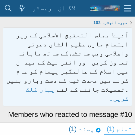
لاگ ان
رجسٹر
سورۃ البقرہ 102
آئیے! مجلس التحقیق الاسلامی کے زیر
اہتمام جاری عظیم الشان دعوتی
واصلاحی ویب سائٹس کے ساتھ ماہانہ
تعاون کریں اور انٹر نیٹ کے میدان
میں اسلام کے عالمگیر پیغام کو عام
کرنے میں محدث ٹیم کے دست وبازو بنیں
۔تفصیلات جاننے کے لئے
یہاں کلک
کریں۔
Members who reacted to message #10
تمام
(1)
پسند
(1)