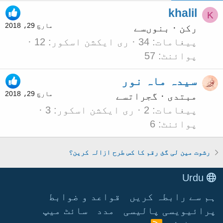
khalil
K
مارچ 29، 2018
رکن
·
بنوں
سے
پیغامات
34
ری ایکشن اسکور
12
پوائنٹ
57
سیدہ ماہ نور
مارچ 29، 2018
مبتدی
·
گجرات
سے
پیغامات
2
ری ایکشن اسکور
3
پوائنٹ
6
رشوت مین لی گئ رقم کا کس طرح ازالہ کرین؟
Urdu
ہم سے رابطہ کریں
قواعد و ضوابط
پرائیویسی پالیسی
مدد
سائٹ میپ