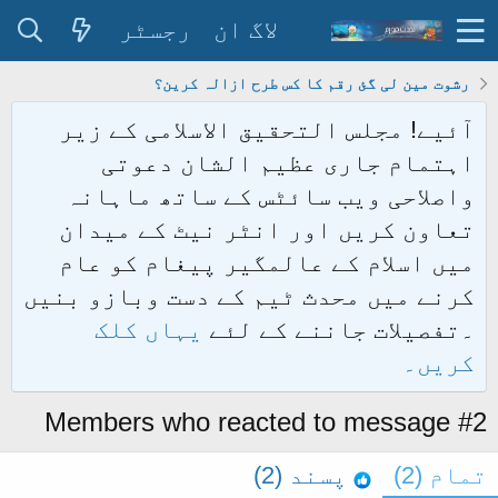
لاگ ان
رجسٹر
رشوت مین لی گئ رقم کا کس طرح ازالہ کرین؟
آئیے! مجلس التحقیق الاسلامی کے زیر
اہتمام جاری عظیم الشان دعوتی
واصلاحی ویب سائٹس کے ساتھ ماہانہ
تعاون کریں اور انٹر نیٹ کے میدان
میں اسلام کے عالمگیر پیغام کو عام
کرنے میں محدث ٹیم کے دست وبازو بنیں
۔تفصیلات جاننے کے لئے
یہاں کلک
کریں۔
Members who reacted to message #2
تمام
(2)
پسند
(2)