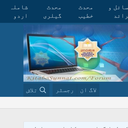
ائل و
محدث
محدث
شاملہ
ائد
خطیب
گیلری
اردو
لاگ ان
رجسٹر
تلاش