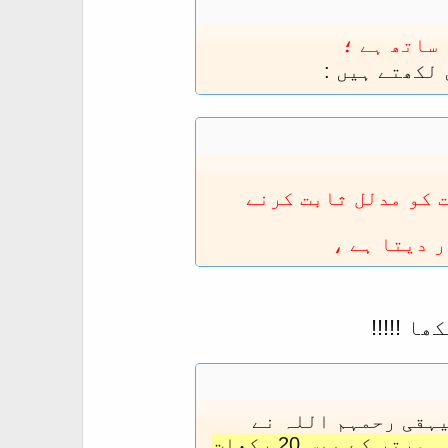
ساتھ ہے ؛
لکھتے ہیں :
 کو مدلل ثابت کرنے
ر دیتا ہے ،
ا !!!!!
یہقی رحمہم اللہ نے
رسول اللہ صلی اللہ علیہ وسلم نے رمضان میں علاوہ ورتر کے بیس 20 رکعات