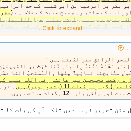
بو بکر بن ابرھیم بن ابی شیبہ کے جد ابراھیم
ور اسے کے ساتھ وہ صحیح حدیث کے خلاف ہے (
حضرت
لف ہے جس میں یہ روایت ہے کہ رسول اللہ صلی 
م نہیں کرتے تھے نہ رمضان میں نہ غیر رمضان 
Click to expand...
:
لبحر الرائق میں لکھتے ہیں :
َ إحْدَى عَشْرَةَ رَكْعَةً بِالْوِتْرِ كَمَا ثَبَتَ فِي الصَّحِيحَيْنِ
ولِ مَشَايِخِنَا ثَمَانِيَةٌ مِنْهَا وَالْمُسْتَحَبُّ اثْنَا عَشَر
رہ رکعت صحیحین میں عائشہ رضی اللہ عنہا کی 
ارہ رکعات 11 (بشمول وتر) ہیں
۔ تو ہ
 متن تحریر فرما دیں تاکہ آپ کی بات کا ت