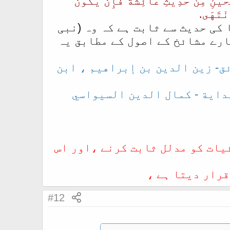
حَيْنِ مِنْ حَدِيثِ عَائِشَةَ فَإِنْ يَكُونُ
نْتَهَى.
کی حدیث سے ثابت ہے کہ وہ (نبی
بشمول وتر) ہیں۔ تو ہمارے مشائخ کے اصول کے مطابق یہ
ق شرح كنز الدقائق- زين الدين بن إبراهيم ، ابن
ح فتح القدير على الهداية - كمال الدين السيواسي
یات کو مدلل ثابت کرنے ،اور اس
قرار دیتا ہے ،
#12