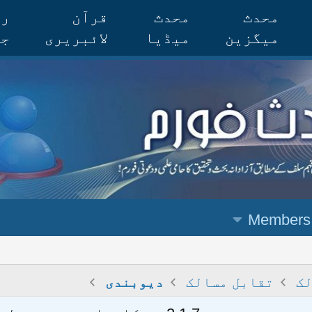
محدث
محدث
قرآن
رس
میگزین
میڈیا
لائبریری
جر
Members
لک
تقابل مسالک
دیوبندی