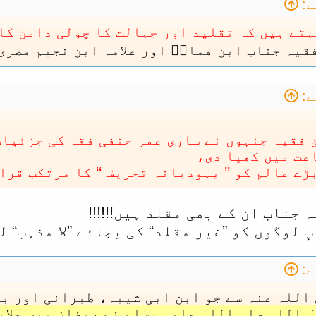
:
ہتے ہیں کہ تقلید اور جہالت کا چولی دامن کا 
یہ جناب ابن ھمامؒ اور علامہ ابن نجیم مصری 
:
 فقیہ جنہوں نے ساری عمر حنفی فقہ کی جزئیات
عت میں کھپا دی،
ے عالم کو ’’ یہودیانہ تحریف ‘‘ کا مرتکب قرا
 جناب ان کے بھی مقلد ہیں!!!!!!
لوگوں کو ”غیر مقلد“ کی بجائے ”لا مذہب“ لکھ
:
 اللہ عنہ سے جو ابن ابی شیبہ، طبرانی اور ب