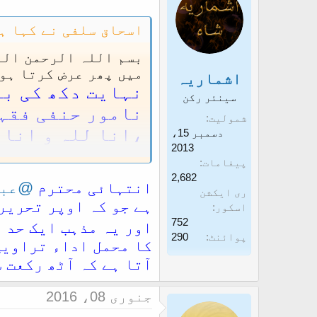
اسحاق سلفی نے کہا ہے
بسم اللہ الرحمن الر
میں پھر عرض کرتا ہوں
اشماریہ
نہایت دکھ کی با
سینئر رکن
نامور حنفی فقہا
شمولیت
،انا للہ و انا 
دسمبر 15،
2013
اور اسی لئے علماء ک
پیغامات
دیکھئے مشہور حنفی فق
2,682
انتہائی محترم
@عبد
كمال الدين محمد بن عب
ری ایکشن
ہے جو کہ اوپر تحریر
وَأَمَّا مَا رَوَى ابْنُ أَبِي
اسکور
752
«أَنَّهُ - صَلَّى اللَّهُ عَلَ
اور یہ مذہب ایک حد 
پوائنٹ
290
شَيْبَةَ إبْرَاهِيمَ بْنِ عُثْ
کا محمل اداء تراویح
لِلصَّحِيحِ
‘‘
آتا ہے کہ آٹھ رکعت 
اور جو ابن عباس رضی
جنوری 08، 2016
پڑھیں، اس کے راوی ا