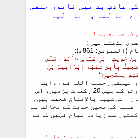
ی عادتِ بد میں نامور حنفی
 ،انا للہ و انا الیہ
کا ساتھ ہے ؛
ری لکھتے ہیں :
متوفى: 861ھ):
ِنْ حَدِيثِ ابْنِ عَبَّاسٍ «أَنَّهُ - صَلَّى
َضَعِيفٌ بِأَبِي شَيْبَةَ إبْرَاهِيمَ بْنِ
َتِهِ لِلصَّحِيحِ
‘‘
ر بیہقی رحمہم اللہ نے روایت
کیا ہے کہ رسول اللہ صلی اللہ علیہ وسلم نے رمضان میں علاوہ ورتر کے بیس 20 رکعات پڑھیں، اس
ن ابی شیبہ بالاتفاق ضعیف ہیں،
 عنہا کی صحیح حدیث کے مخالف ہے
کعتوں سے زیادہ قیام نہیں کرتے