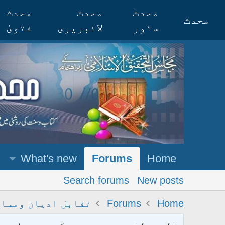
محدث
محدث
محدث
محدث
سٹور
لائبریری
فتویٰ
What's new
Forums
Home
Search forums
New posts
Home
Forums
تقابل ادیان ومسا