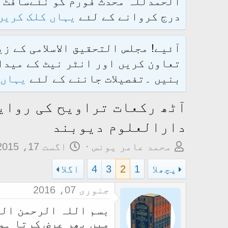
درج کروانے کے لئے
یہاں کلک کریں
آئیے! مجلس التحقیق الاسلامی کے ز
تعاون کریں اور انٹر نیٹ کے میدان
بنیں ۔تفصیلات جاننے کے لئے
یہاں 
آٹھ رکعات تراویح کی روای
دارالعلوم دیوبند
م
ت
محمد عامر یونس
اگست 17، 2015
و
ا
پچھلا
1
2
3
4
اگلا
ض
ر
و
ی
جنوری 07، 2016
ع
خ
بسم اللہ الرحمن ال
ک
آ
میں پھر عرض کرتا ہوں