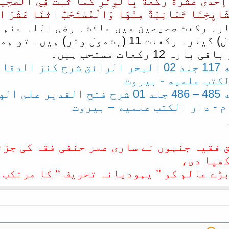
َ إحْدَى عَشْرَةَ رَكْعَةً بِالْوِتْرِ كَمَا ثَبَتَ فِي الصَّحِي
َايِخِنَا ثَمَانِيَةٌ مِنْهَا وَالْمُسْتَحَبُّ اثْنَا عَشَرَ ا
ارہ رکعت صحیحین میں عائشہ رضی اللہ عنہا 
صلی اللہ علیہ کا عمل) گیارہ رکعات 11 (
ملاحظہ فرمائیں: صفحه 117 جلد 02 البحر الرائ
لكتب علميه - بيروت
ملاحظہ فرمائیں: صفحه 485 – 486 جلد 01 شر
 - دار الكتب علميه – بيروت
 فقیہ جنہوں نے ساری عمر حنفی فقہ کی جزئ
کھپا دی،
ے عالم کو ’’ یہودیانہ تحریف ‘‘ کا مرتکب 