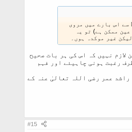
ت عائشہ رضی اللہ عنہا
اللہ علیہ وسلم گیارہ
میں، جیسا صحیح میں
 سے اس بارے میں مروی
عین ممکن ہے) تو یہ
لیکن غیر موکدہ ہوں۔
يحَيْنِ مِنْ حَدِيثِ عَائِشَةَ
 اثْنَا عَشَرَ انْتَهَى.
حدیث سے ثابت ہے کہ وہ
لازم نہیں کہ اس کی ہر بات صحیح
 (بشمول وتر) ہیں۔ تو ہمارے مشائخ کے اصول کے
طرف رغبت ہونی چاہیئے اور فہم
كنز الدقائق- زين الدين بن إبراهيم ،
راشد عمر رضی اللہ تعالیٰ عنہ کے
ير على الهداية - كمال الدين
 کو مدلل ثابت کرنے
#15
ر دیتا ہے ،