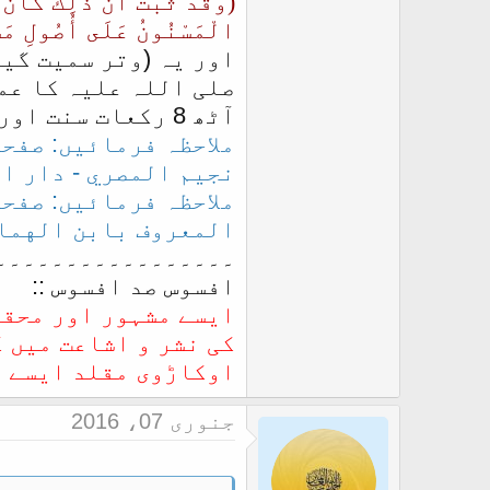
(وَقَدْ ثَبَتَ أَنَّ ذَلِكَ كَان
الْمَسْنُونُ عَلَى أُصُولِ مَش
اور یہ (وتر سمیت گی
آٹھ 8 رکعات سنت اور باقی بارہ 12 رکعات مستحب ہیں۔
نجيم المصري - دار ا
المعروف بابن الهمام
۔۔۔۔۔۔۔۔۔۔۔۔۔۔۔۔۔
افسوس صد افسوس ::
ایسے مشہور اور محقق
کی نشر و اشاعت میں 
اوکاڑوی مقلد ایسے بڑ
جنوری 07، 2016