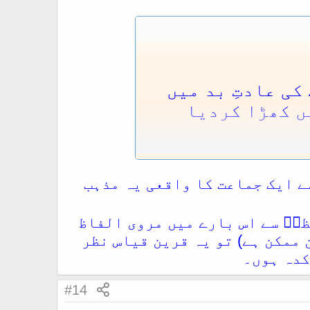
کی عادتِ بد میں
ں کھڑا کردیا
ساتھ ہے ؛
لکھتے ہیں :
 ایک جماعت کا واقعی یہ مذہب
فى: 861ھ):
ّ مِنْ حَدِيثِ ابْنِ عَبَّاسٍ
سِوَى الْوِتْرِ» فَضَعِيفٌ بِأَبِي
ظمؒ سے اس بارے میں مروی الفاظ
 عَلَى ضَعْفِهِ مَعَ مُخَالِفَتِهِ
ممکن ہے) تو یہ قرین قیاس نظر
کدہ ہوں۔
یہقی رحمہم اللہ نے
روایت کیا ہے کہ رسول اللہ صلی اللہ علیہ وسلم نے رمضان میں علاوہ ورتر کے بیس 20 رکعات
#14
 بن عثمان ابی شیبہ