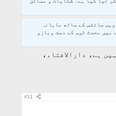
و 2.1.7 پر کامیابی سے منتقل کر لیا گیا ہے۔ شکایات و مسائل
 ویب سائٹس کے ساتھ ماہانہ
 میں محدث ٹیم کے دست وبازو
یں ہے، دارالافتاء،
#11