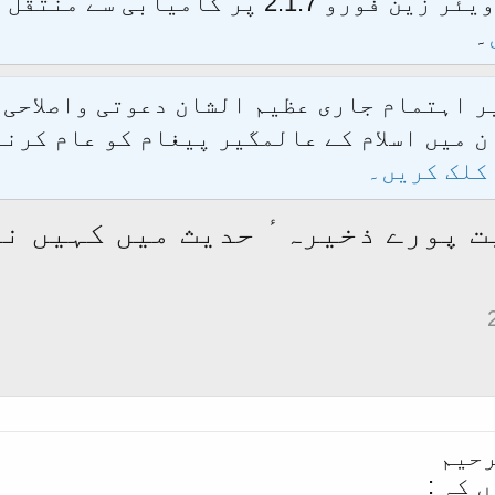
الحمدللہ محدث فورم کو نئےسافٹ ویئر زین فور
۔
یر اہتمام جاری عظیم الشان دعوتی واصلاحی
 میں اسلام کے عالمگیر پیغام کو عام کرنے
کلک کریں۔
ت پورے ذخیرہٴ حدیث میں کہیں نہ
رحیم
 کہ :