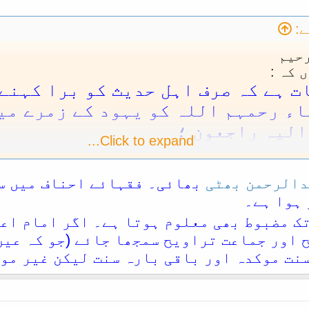
:
حیم
 کہ :
ت ہے کہ صرف اہل حدیث کو برا کہنے 
ء رحمہم اللہ کو یہود کے زمرے می
الیہ راجعون ؛
Click to expand...
ہتے ہیں کہ تقلید اور جہالت کا چولی دامن کا 
یہ جناب ابن ھمامؒ اور علامہ ابن نجیم مصری 
الرحمن بھٹی
بھائی۔ فقہائے احناف میں سے
د الواحد السيواسي المعروف بابن الهمام (المتو
 ہوا ہے۔
 شَيْبَةَ فِي مُصَنَّفِهِ وَالطَّبَرَانِيُّ وَعِنْدَ الْبَيْهَقِي
يْهِ وَسَلَّمَ - كَانَ يُصَلِّي فِي رَمَضَانَ عِشْرِينَ رَكْعَةً 
تک مضبوط بھی معلوم ہوتا ہے۔ اگر امام اع
مَانَ جَدِّ الْإِمَامِ أَبِي بَكْرِ بْنِ أَبِي شَيْبَةَ مُتَّفَقٌ
 اور جماعت تراویح سمجھا جائے (جو کہ عین 
سنت موکدہ اور باقی بارہ سنت لیکن غیر مو
 اللہ عنہ سے جو ابن ابی شیبہ، طبرانی اور ب
بو بکر بن ابرھیم بن ابی شیبہ کے جد ابراھیم