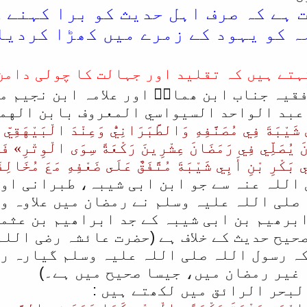
 ہے کہ صرف اہل حدیث کو برا کہنے ک
 کو یہود کے زمرے میں کھڑا کردیا
ہتے ہیں کہ تقلید اور جہالت کا چولی دامن 
قیہ جناب ابن ھمامؒ اور علامہ ابن نجیم مص
بد الواحد السيواسي المعروف بابن الهمام (ال
َيْبَةَ فِي مُصَنَّفِهِ وَالطَّبَرَانِيُّ وَعِنْدَ الْبَيْهَقِيّ م
انَ يُصَلِّي فِي رَمَضَانَ عِشْرِينَ رَكْعَةً سِوَى الْوِتْرِ» ف
 بَكْرِ بْنِ أَبِي شَيْبَةَ مُتَّفَقٌ عَلَى ضَعْفِهِ مَعَ مُخَالِف
 اللہ عنہ سے جو ابن ابی شیبہ، طبرانی او
ابرھیم بن ابی شیبہ کے جد ابراھیم بن عثما
حیح حدیث کے خلاف ہے (حضرت عائشہ رضی اللہ
کہ رسول اللہ صلی اللہ علیہ وسلم گیارہ ر
 غیر رمضان میں، جیسا صحیح میں ہے۔)
لبحر الرائق میں لکھتے ہیں :