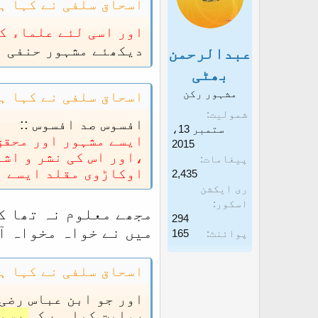
اسحاق سلفی نے کہا ہے
اور اسی لئے علماء ک
دیکھئے مشہور حنفی فق
عبدالرحمن
بھٹی
مشہور رکن
اسحاق سلفی نے کہا ہے
شمولیت
افسوس صد افسوس ::
ستمبر 13،
ایسے مشہور اور محقق
2015
،اور اس کی نشر و اشا
پیغامات
اوکاڑوی مقلد ایسے بڑ
2,435
ری ایکشن
اسکور
مجھے معلوم نہ تھا کہ
294
میں نے خواہ مخواہ آپ 
پوائنٹ
165
اسحاق سلفی نے کہا ہے
اور جو ابن عباس رضی
روایت کیا ہے کہ