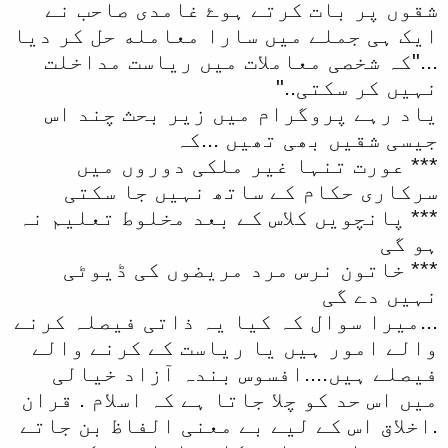
شقوں پر بات کرتے ہوۓ غامدی صاحب نے
ایک ہی جملے میں سارا معامله حل کر دیا
..."کہ شخصی معاملات میں ریاست مداخلت
نہیں کر سکتی.."
یاد رہے پروگرام میں زیر بحث چند اس
جیسی شقیں بھی تھیں ...کہ
*** عورت تنہا غیر ملکی دوروں میں
سرکاری حکام کے ساتھ نہیں جا سکتی
*** پانچویں کلاس کے بعد مخلوط تعلیم نہ
ہو گی
*** خاتون نرس مرد مریضوں کی ڈیوٹی
نہیں دے گی
...میرا سوال کہ کیا یہ ذاتی فیصلہ کرنے
والے امور ہیں یا ریاست کے کرنے والے
فیصلے ہیں....افسوس بندہ آزاد خیالی
میں اس حد کو چلا جاتا ہے کہ اسلام . قران
.اخلاق اس کے لیے بے معنی الفاظ بن جاتے