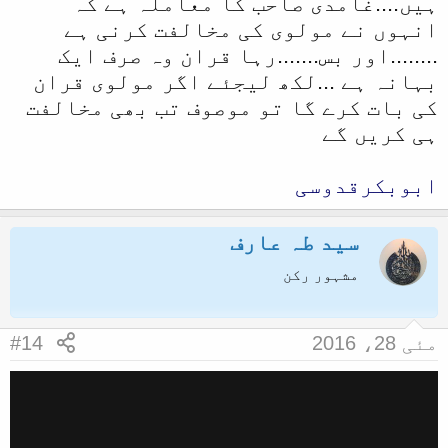
ہیں....غامدی صاحب کا معاملہ ہے کہ
انہوں نے مولوی کی مخالفت کرنی ہے
........اور بس.......رہا قران وہ صرف ایک
بہانہ ہے ...لکھ لیجئے اگر مولوی قران
کی بات کرے گا تو موصوف تب بھی مخالفت
ہی کریں گے
ابوبکرقدوسی
سید طہ عارف
مشہور رکن
مئی 28، 2016
#14