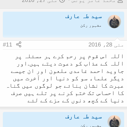
محمد عامر یونس
مئی 27، 2016
و
ا
ض
سید طہ عارف
ر
و
ی
مشہور رکن
ع
خ
ک
آ
مئی 28، 2016
#11
ا
غ
آ
ا
اللہ اس قوم پر رحم کرے ہر مسئلہ پر
اللہ کے عذاب کو دعوت دیتے ہیں.اور
غ
ز
جاوید احمد غامدی ملعون اور ان جیسے
ا
دیگر علماء سو کو دنیا اور آخرت میں
ز
عبرت کا نشان بنائے جو لوگوں میں گناہ
ک
کا احساس تک ختم کرنے پر تلے ہیں صرف
ر
دنیا کے کچھ دنوں کے مزے کے لئے
ن
ے
سید طہ عارف
و
مشہور رکن
ا