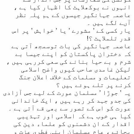
انہوں نے بوکھلاہٹ کا اظہار کیا ہے ،
عاصمہ جہانگیر جیسوں کے ہم پلہ نظر
آںے لگے ہیں ۔
یار کسی کے ’ مشورے ’ یا ’ خواہش ’ پر اس
قدر تلملاہٹ ؟!
عاصمہ جہانگیر کی بات توسمجھ آتی ہے
کہ دختران پاکستان کو اپنے جیسا بے
شرم و بے حیا بنانے کی سعی کررہی ہیں ،
لیکن غامدی صاحب کیوں واضح اسلامی
تعلیمات و مسلمات کے خلاف اعلان جنگ
کرنے پر تلے ہوئے ہیں ؟
یہ ’ جوڑا ’ مسلمان عورت کے لیے جس آزادی
کی جدو جہد کر رہے ہیں ، ایک خاندانی
عورت کو اس کے تصور سے بھی قے آتی ہے ۔
کیا ہی خوب ہے کہ اسلامی اور تہذیبی
اقدار کے ان دشمنوں کو علماء دین کی
بجائے ، عام مسلمان اپنی فطری عزت و