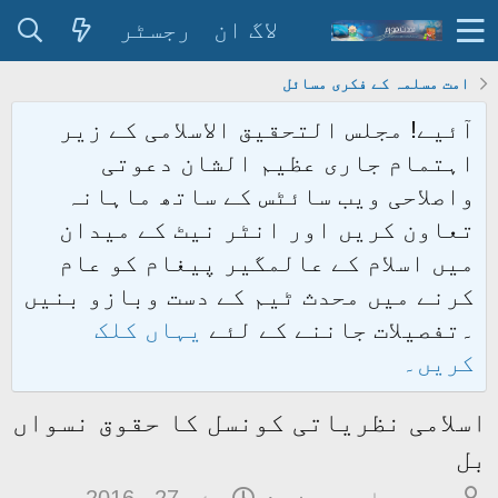
لاگ ان
رجسٹر
امت مسلمہ کے فکری مسائل
آئیے! مجلس التحقیق الاسلامی کے زیر
اہتمام جاری عظیم الشان دعوتی
واصلاحی ویب سائٹس کے ساتھ ماہانہ
تعاون کریں اور انٹر نیٹ کے میدان
میں اسلام کے عالمگیر پیغام کو عام
کرنے میں محدث ٹیم کے دست وبازو بنیں
۔تفصیلات جاننے کے لئے
یہاں کلک
کریں۔
اسلامی نظریاتی کونسل کا حقوق نسواں
بل
م
ت