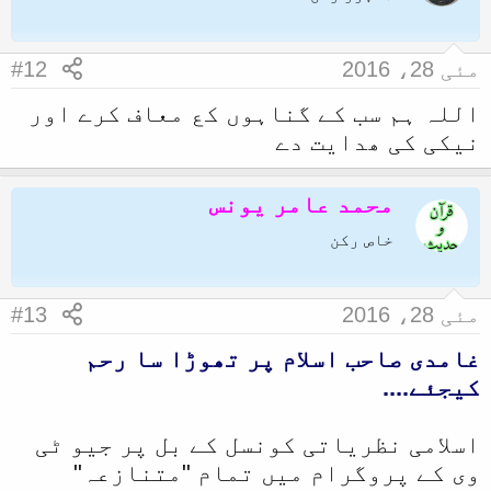
ل
ا
مئی 28، 2016
#12
اللہ ہم سب کے گناہوں کع معاف کرے اور
نیکی کی ھدایت دے
محمد عامر یونس
خاص رکن
مئی 28، 2016
#13
غامدی صاحب اسلام پر تھوڑا سا رحم
کیجئے....
اسلامی نظریاتی کونسل کے بل پر جیو ٹی
وی کے پروگرام میں تمام "متنازعہ"