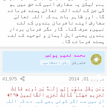
ہے، لیکن یہ سفارش انہی کے حق میں ہو
گی جن کے لئے اللہ تعالیٰ پسند فرمائے
گا۔ اور ظاہر بات ہے کہ اللہ تعالیٰ
سفارش اپنے نافرمان بندوں کے لئے
نہیں، صرف گناہ گار مگر فرماں بردار
بندوں یعنی اہل ایمان و توحید کے لئے
پسند فرمائے گا۔
محمد نعیم یونس
رکن انتظامیہ
خاص رکن
فروری 01، 2014
#1,975
وَمَن يَقُلْ مِنْهُمْ إِنِّي إِلَـٰهٌ مِّن دُونِهِ فَذَٰلِكَ
نَجْزِيهِ جَهَنَّمَ ۚ كَذَٰلِكَ نَجْزِي الظَّالِمِينَ ﴿٢٩﴾
ان میں سے اگر کوئی بھی کہہ دے کہ اللہ