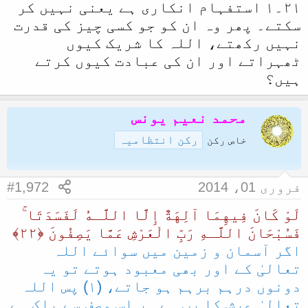
٢١۔١ استفہام انکاری ہے یعنی نہیں کر
ا
سکتے۔ پھر وہ ان کو جو کسی چیز کی قدرت
نہیں رکھتے، اللہ کا شریک کیوں
ٹھہراتے اور ان کی عبادت کیوں کرتے
ہیں؟
محمد نعیم یونس
رکن انتظامیہ
خاص رکن
فروری 01، 2014
#1,972
لَوْ كَانَ فِيهِمَا آلِهَةٌ إِلَّا اللَّـهُ لَفَسَدَتَا ۚ
فَسُبْحَانَ اللَّـهِ رَ‌بِّ الْعَرْ‌شِ عَمَّا يَصِفُونَ ﴿٢٢﴾
اگر آسمان و زمین میں سوائے اللہ
تعالیٰ کے اور بھی معبود ہوتے تو یہ
دونوں درہم برہم ہو جاتے، (١) پس اللہ
تعالیٰ عرش کا رب ہے ہر اس وصف سے پاک ہے