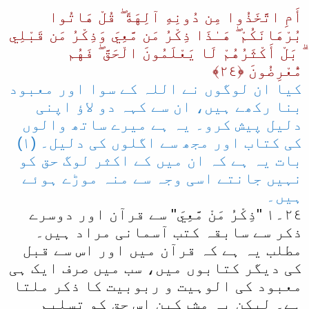
أَمِ اتَّخَذُوا مِن دُونِهِ آلِهَةً ۖ قُلْ هَاتُوا
بُرْ‌هَانَكُمْ ۖ هَـٰذَا ذِكْرُ‌ مَن مَّعِيَ وَذِكْرُ‌ مَن قَبْلِي
ۗ بَلْ أَكْثَرُ‌هُمْ لَا يَعْلَمُونَ الْحَقَّ ۖ فَهُم
مُّعْرِ‌ضُونَ ﴿٢٤﴾
کیا ان لوگوں نے اللہ کے سوا اور معبود
بنا رکھے ہیں، ان سے کہہ دو لاؤ اپنی
دلیل پیش کرو۔ یہ ہے میرے ساتھ والوں
کی کتاب اور مجھ سے اگلوں کی دلیل۔ (١)
بات یہ ہے کہ ان میں کے اکثر لوگ حق کو
نہیں جانتے اسی وجہ سے منہ موڑے ہوئے
ہیں۔
٢٤۔١ "ذِكْرُ مَنْ مَّعِيَ" سے قرآن اور دوسرے
ذکر سے سابقہ کتب آسمانی مراد ہیں۔
مطلب یہ ہے کہ قرآن میں اور اس سے قبل
کی دیگر کتابوں میں، سب میں صرف ایک ہی
معبود کی الوہیت و ربوبیت کا ذکر ملتا
ہے۔ لیکن یہ مشرکین اس حق کو تسلیم