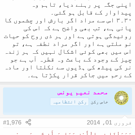
اپنی جگہ پر رہنے دیا، تاہم وہ
پیداوار کے قابل ہو گئی۔
٣٠۔٣ اس سے مراد اگر بارش اور چشموں کا
پانی ہے، تب بھی واضح ہے کہ اس کی
روئیدگی ہوتی ہے اور ہر ذی روح کو حیات
نو ملتی ہے اور اگر مراد نطفہ ہے، تو
اس میں بھی کوئی اشکال نہیں کہ ہر زندہ
چیز کے وجود کے باعث وہ قطرہ آب ہے جو
نر کی پیٹھ کی ہڈیوں سے نکلتا اور مادہ
کے رحم میں جاکر قرار پکڑتا ہے۔
محمد نعیم یونس
رکن انتظامیہ
خاص رکن
فروری 01، 2014
#1,976
وَجَعَلْنَا فِي الْأَرْ‌ضِ رَ‌وَاسِيَ أَن تَمِيدَ بِهِمْ