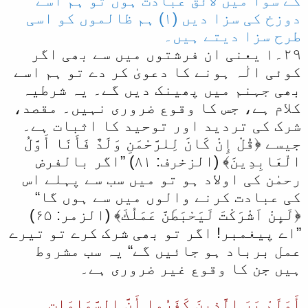
کے سوا میں لائق عبادت ہوں تو ہم اسے
دوزخ کی سزا دیں (١) ہم ظالموں کو اسی
طرح سزا دیتے ہیں۔
٢٩۔١ یعنی ان فرشتوں میں سے بھی اگر
کوئی الٰہ ہونے کا دعویٰ کر دے تو ہم اسے
بھی جہنم میں پھینک دیں گے۔ یہ شرطیہ
کلام ہے، جس کا وقوع ضروری نہیں۔ مقصد،
شرک کی تردید اور توحید کا اثبات ہے۔
جیسے ﴿قُلْ إِنْ كَانَ لِلرَّحْمَنِ وَلَدٌ فَأَنَا أَوَّلُ
الْعَابِدِينَ﴾ (الزخرف: ۸۱) ”اگر بالفرض
رحمٰن کی اولاد ہو تو میں سب سے پہلے اس
کی عبادت کرنے والوں میں سے ہوں گا“
﴿لَىِٕنْ اَشْرَكْتَ لَيَحْبَطَنَّ عَمَلُكَ﴾ (الزمر: ۶۵)
”اے پیغمبر! اگر تو بھی شرک کرے تو تیرے
عمل برباد ہو جائیں گے“ یہ سب مشروط
ہیں جن کا وقوع غیر ضروری ہے۔
أَوَلَمْ يَرَ‌ الَّذِينَ كَفَرُ‌وا أَنَّ السَّمَاوَاتِ