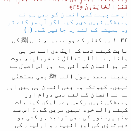
فَهُمُ الْخَالِدُونَ ﴿٣٤﴾
آپ سے پہلے کسی انسان کو بھی ہم نے
ہمیشگی نہیں دی، کیا اگر آپ مر گئے تو
وہ ہمیشہ کے لئے رہ جائیں گے۔ (١)
٣٤۔١ یہ کفار کے جواب میں، نبی ﷺ کی
بابت کہتے تھے کہ ایک دن اسے مر ہی
جانا ہے۔ اللہ تعالیٰ نے فرمایا، موت
تو ہر انسان کو آنی ہے اور اس اصول سے
یقینا محمد رسول اللہ ﷺ بھی مستشنٰی
نہیں۔ کیونکہ وہ بھی انسان ہی ہیں اور
ہم نے انسان کے لئے بھی دوام اور
ہمیشگی نہیں رکھی ہے۔ لیکن کیا بات
کہنے والے خود نہیں مریں گے۔؟ اس سے
صنم پرستوں کی بھی تردید ہو گئی جو
دیوتاؤں کی اور انبیاء و اولیاء کی