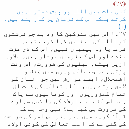
﴿٢٧﴾
کسی بات میں اللہ پر پیش دستی نہیں
کرتے بلکہ اس کے فرمان پر کار بند ہیں۔
(١)
٢٧۔١ اس میں مشرکین کا رد ہے جو فرشتوں
کو اللہ کی بیٹیاں کہا کرتے تھے۔
فرمایا وہ بیٹیاں نہیں، اس کے ذی عزت
بندے اور اس کے فرماں بردار ہیں۔ علاوہ
ازیں بیٹے، بیٹیوں کی ضرورت، اس وقت
پڑتی ہے۔ جب عالم پیری میں ضعف و
اضمحلال، ایسے عوارض ہیں جو انسان کو
لاحق ہوتے ہیں، اللہ تعالیٰ کی ذات ان
تمام کمزوریوں اور کوتاہیوں سے پاک
ہے۔ اس لئے اسے اولاد کی یا کسی سہارے
کی ضرورت ہی کیا ہے؟ یہی وجہ ہے کہ
قرآن کریم میں بار بار اس امر کی صراحت
کی گئی ہے کہ اللہ تعالیٰ کی کوئی اولاد