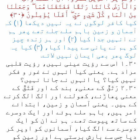
وَالْأَرْ‌ضَ كَانَتَا رَ‌تْقًا فَفَتَقْنَاهُمَا ۖ وَجَعَلْنَا
مِنَ الْمَاءِ كُلَّ شَيْءٍ حَيٍّ ۖ أَفَلَا يُؤْمِنُونَ ﴿٣٠﴾
کیا کافر لوگوں نے یہ نہیں دیکھا (۱) کہ
آسمان و زمین باہم ملے جلے تھے پھر ہم
نے انہیں جدا کیا (۲) اور ہر زنده چیز
کو ہم نے پانی سے پیدا کیا، (٣) کیا یہ
لوگ پھر بھی ایمان نہیں ﻻتے.
٣٠۔۱ اس سے رؤیت عینی نہیں، رؤیت قلبی
مراد ہے۔ یعنی کیا انہوں نے غور و فکر
نہیں کیا؟ یا انہوں نے جانا نہیں؟
٣٠۔۲ رَتْقٌ کے معنی، بند کے اور فَتْقٌ کے
معنی پھاڑنے، کھولنے اور الگ الگ کرنے
کے ہیں۔ یعنی آسمان و زمین، ابتدائے
امر ہیں، باہم ملے ہوئے اور ایک دوسرے
کے ساتھ پیوست تھے۔ ہم نے ان کو ایک
دوسرے سے الگ کیا، آسمانوں کو اوپر کر
دیا جس سے بارش برستی ہے اور زمین کو