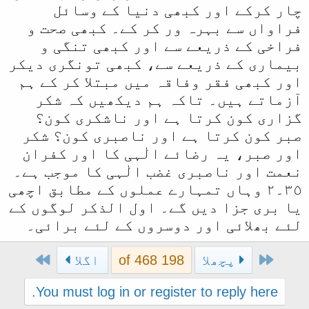
چار کرکے اور کبھی دنیا کے وسائل
فراواں سے بہرہ ور کر کے۔ کبھی صحت و
فراخی کے ذریعے سے اور کبھی تنگی و
بیماری کے ذریعے سے، کبھی تونگری دیکر
اور کبھی فقر وفاقہ میں مبتلا کر کے ہم
آزماتے ہیں۔ تاکہ ہم دیکھیں کہ شکر
گزاری کون کرتا ہے اور ناشکری کون؟
صبر کون کرتا ہے اور ناصبری کون؟ شکر
اور صبر، یہ رضائے الٰہی کا اور کفران
نعمت اور ناصبری غضب الٰہی کا موجب ہے۔
٣٥۔٢ وہاں تمہارے عملوں کے مطابق اچھی
یا بری جزا دیں گے۔ اول الذکر لوگوں کے
لئے بھلائی اور دوسروں کے لئے برائی۔
Last
First
پچھلا
198 of 468
اگلا
You must log in or register to reply here.