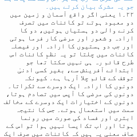
جو یہ مشرک بیان کرتے ہیں۔
٢٢۔١ یعنی اگر واقع آسمان و زمین میں
دو معبود ہوتے تو کائنات میں تصرف
کرنے والی دو ہستیاں ہوتیں، دو کا
ارادہ و شعور اور مرضی کار فرما ہوتی
اور جب دو ہستیوں کا ارادہ اور فیصلہ
کائنات میں چلتا تو یہ نظمِ کائنات اس
طرح قائم رہ ہی نہیں سکتا تھا جو
ابتدائے آفرینش سے، بغیر کسی ادنیٰ
توقف کے قائم چلا آرہا ہے۔ کیونکہ
دونوں کا ارادہ ایک دوسرے سے ٹکراتا۔
دونوں کی مرضی کا آپس میں تصادم ہوتا،
دونوں کے اختیارات ایک دوسرے کے مخالف
سمت میں استعمال ہوتے۔ جس کا نتیجہ
ابتری اور فساد کی صورت میں رونما
ہوتا اور اب تک ایسا نہیں ہوا تو اس کے
صاف معنی یہ ہیں کہ کائنات میں صرف ایک