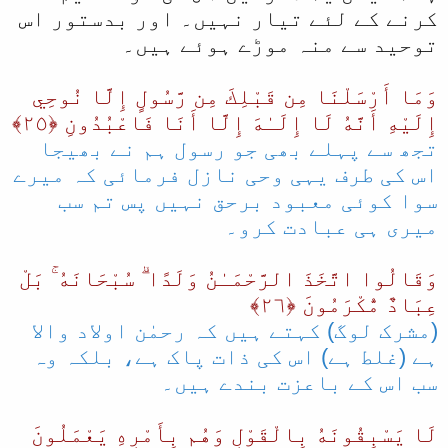
کرنے کے لئے تیار نہیں۔ اور بدستور اس
توحید سے منہ موڑے ہوئے ہیں۔
وَمَا أَرْ‌سَلْنَا مِن قَبْلِكَ مِن رَّ‌سُولٍ إِلَّا نُوحِي
إِلَيْهِ أَنَّهُ لَا إِلَـٰهَ إِلَّا أَنَا فَاعْبُدُونِ ﴿٢٥﴾
تجھ سے پہلے بھی جو رسول ہم نے بھیجا
اس کی طرف یہی وحی نازل فرمائی کہ میرے
سوا کوئی معبود برحق نہیں پس تم سب
میری ہی عبادت کرو۔
وَقَالُوا اتَّخَذَ الرَّ‌حْمَـٰنُ وَلَدًا ۗ سُبْحَانَهُ ۚ بَلْ
عِبَادٌ مُّكْرَ‌مُونَ ﴿٢٦﴾
(مشرک لوگ) کہتے ہیں کہ رحمٰن اولاد والا
ہے (غلط ہے) اس کی ذات پاک ہے، بلکہ وہ
سب اس کے باعزت بندے ہیں۔
لَا يَسْبِقُونَهُ بِالْقَوْلِ وَهُم بِأَمْرِ‌هِ يَعْمَلُونَ