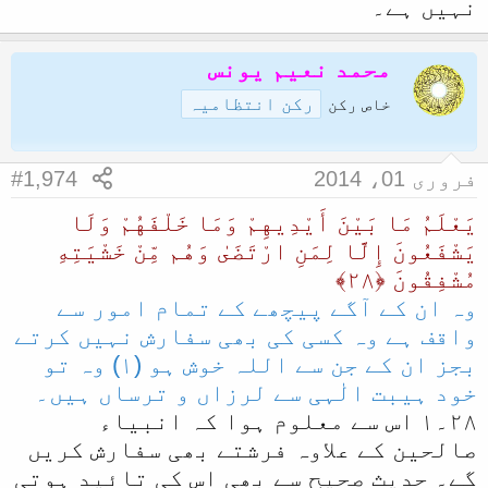
نہیں ہے۔
محمد نعیم یونس
رکن انتظامیہ
خاص رکن
فروری 01، 2014
#1,974
يَعْلَمُ مَا بَيْنَ أَيْدِيهِمْ وَمَا خَلْفَهُمْ وَلَا
يَشْفَعُونَ إِلَّا لِمَنِ ارْ‌تَضَىٰ وَهُم مِّنْ خَشْيَتِهِ
مُشْفِقُونَ ﴿٢٨﴾
وہ ان کے آگے پیچھے کے تمام امور سے
واقف ہے وہ کسی کی بھی سفارش نہیں کرتے
بجز ان کے جن سے اللہ خوش ہو (١) وہ تو
خود ہیبت الٰہی سے لرزاں و ترساں ہیں۔
٢٨۔١ اس سے معلوم ہوا کہ انبیاء
صالحین کے علاوہ فرشتے بھی سفارش کریں
گے۔ حدیث صحیح سے بھی اس کی تائید ہوتی