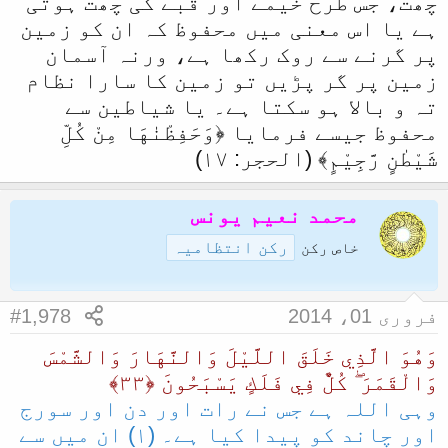
چھت، جس طرح خیمے اور قبے کی چھت ہوتی
ہے یا اس معنی میں محفوظ کہ ان کو زمین
پر گرنے سے روک رکھا ہے، ورنہ آسمان
زمین پر گر پڑیں تو زمین کا سارا نظام
تہ و بالا ہو سکتا ہے۔ یا شیاطین سے
محفوظ جیسے فرمایا ﴿وَحَفِظْنٰهَا مِنْ كُلِّ
شَيْطٰنٍ رَّجِيْمٍ﴾ (الحجر: ۱۷)
محمد نعیم یونس
رکن انتظامیہ
خاص رکن
فروری 01، 2014
#1,978
وَهُوَ الَّذِي خَلَقَ اللَّيْلَ وَالنَّهَارَ‌ وَالشَّمْسَ
وَالْقَمَرَ‌ ۖ كُلٌّ فِي فَلَكٍ يَسْبَحُونَ ﴿٣٣﴾
وہی اللہ ہے جس نے رات اور دن اور سورج
اور چاند کو پیدا کیا ہے۔ (١) ان میں سے