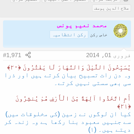
ض
ی
ر
صلاح الدین یوسف
و
گ
ی
ع
ز
خ
محمد نعیم یونس
ک
آ
رکن انتظامیہ
خاص رکن
ا
غ
آ
ا
فروری 01، 2014
#1,971
غ
ز
ا
يُسَبِّحُونَ اللَّيْلَ وَالنَّهَارَ‌ لَا يَفْتُرُ‌ونَ ﴿٢٠﴾
ز
وہ دن رات تسبیح بیان کرتے ہیں اور ذرا
ک
سی بھی سستی نہیں کرتے۔
ر
أَمِ اتَّخَذُوا آلِهَةً مِّنَ الْأَرْ‌ضِ هُمْ يُنشِرُ‌ونَ
ن
﴿٢١﴾
ے
کیا ان لوگوں نے زمین (کی مخلوقات میں)
و
سے جنہیں معبود بنا رکھا ہے وہ زندہ کر
ا
دیتے ہیں۔ (١)
ل