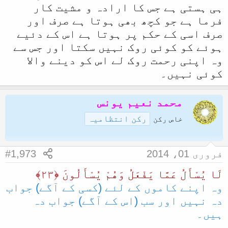
ہی ہستی ہے جس کا ارادہ و مشیت کار
فرما ہے جو کچھ بھی ہوتا ہے صرف اور
صرف اسی کے حکم پر ہوتا ہے اس کے دئیے
ہوئے کو کوئی روک نہیں سکتا اور جس سے
وہ اپنی رحمت روک لے اس کو دینے والا
کوئی نہیں۔
محمد نعیم یونس
رکن انتظامیہ
خاص رکن
فروری 01، 2014
#1,973
لَا يُسْأَلُ عَمَّا يَفْعَلُ وَهُمْ يُسْأَلُونَ ﴿٢٣﴾
وہ اپنے کاموں کے لئے (کسی کے آگے) جواب
دہ نہیں اور سب (اس کے آگے) جواب دہ
ہیں۔