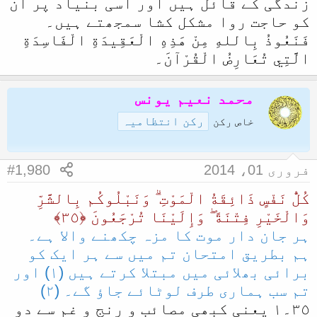
زندگی کے قائل ہیں اور اسی بنیاد پر ان
کو حاجت روا مشکل کشا سمجھتے ہیں۔
فَنَعُوذُ بِاللهِ مِنْ هَذِهِ الْعَقِيدَةِ الْفَاسِدَةِ
الَّتِي تُعَارِضُ الْقُرْآنَ۔
محمد نعیم یونس
رکن انتظامیہ
خاص رکن
فروری 01، 2014
#1,980
كُلُّ نَفْسٍ ذَائِقَةُ الْمَوْتِ ۗ وَنَبْلُوكُم بِالشَّرِّ‌
وَالْخَيْرِ‌ فِتْنَةً ۖ وَإِلَيْنَا تُرْ‌جَعُونَ ﴿٣٥﴾
ہر جان دار موت کا مزہ چکھنے والا ہے۔
ہم بطریق امتحان تم میں سے ہر ایک کو
برائی بھلائی میں مبتلا کرتے ہیں (١) اور
تم سب ہماری طرف لوٹائے جاؤ گے۔ (٢)
٣٥۔١ یعنی کبھی مصائب و رنج و غم سے دو