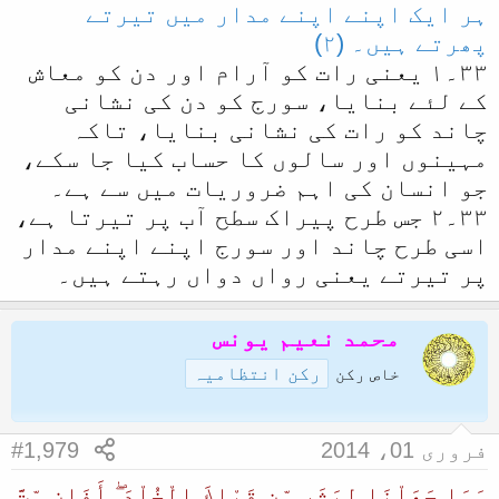
ہر ایک اپنے اپنے مدار میں تیرتے
پھرتے ہیں۔ (٢)
٣٣۔١ یعنی رات کو آرام اور دن کو معاش
کے لئے بنایا، سورج کو دن کی نشانی
چاند کو رات کی نشانی بنایا، تاکہ
مہینوں اور سالوں کا حساب کیا جا سکے،
جو انسان کی اہم ضروریات میں سے ہے۔
٣٣۔٢ جس طرح پیراک سطح آب پر تیرتا ہے،
اسی طرح چاند اور سورج اپنے اپنے مدار
پر تیرتے یعنی رواں دواں رہتے ہیں۔
محمد نعیم یونس
رکن انتظامیہ
خاص رکن
فروری 01، 2014
#1,979
وَمَا جَعَلْنَا لِبَشَرٍ‌ مِّن قَبْلِكَ الْخُلْدَ ۖ أَفَإِن مِّتَّ