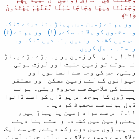
وَجَعَلْنَا فِيهَا فِجَاجًا سُبُلًا لَّعَلَّهُمْ يَهْتَدُونَ
﴿٣١﴾
اور ہم نے زمین میں پہاڑ بنا دیئے تاکہ
وہ مخلوق کو ہلا نہ سکے، (١) اور ہم نے (٢)
اس میں کشادہ راہیں بنا دیں تاکہ وہ
راستہ حاصل کریں۔
٣١۔١ یعنی اگر زمین پر یہ بڑے بڑے پہاڑ
نہ ہوتے تو زمین جنبش اور لرزش ہوتی
رہتی، جس کی وجہ سے انسانوں اور
حیوانوں کے لئے زمین مسکن اور مستقر
بننے کی صلاحیت سے محروم رہتی۔ ہم نے
پہاڑوں کا بوجھ اس پر ڈال کر اسے ڈانوا
ڈول ہونے سے محفوظ کر دیا۔
٣١۔٢ اس سے مراد زمین یا پہاڑ ہیں،
یعنی زمین میں کشادہ راستے بنا دیئے
یا پہاڑوں میں درے رکھ دیئے، جس سے ایک
علاقے سے دوسرے علاقے میں آنا جانا آسان