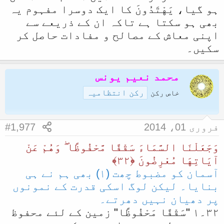
ہو گیا، يَهْتَدُونَ کا ایک دوسرا مفہوم یہ
بھی ہو سکتا ہے تاکہ ان کے ذریعے سے
اپنی معاش کے مصالح و مفادات حاصل کر
سکیں۔
محمد نعیم یونس
رکن انتظامیہ
خاص رکن
فروری 01، 2014
#1,977
وَجَعَلْنَا السَّمَاءَ سَقْفًا مَّحْفُوظًا ۖ وَهُمْ عَنْ
آيَاتِهَا مُعْرِ‌ضُونَ ﴿٣٢﴾
آسمان کو مضبوط چھت (١) بھی ہم نے ہی
بنایا۔ لیکن لوگ اسکی قدرت کے نمونوں
پر دھیان نہیں دھرتے۔
٣٢۔١ "سَقْفًا مَحْفُوظًا" زمین کے لئے محفوظ