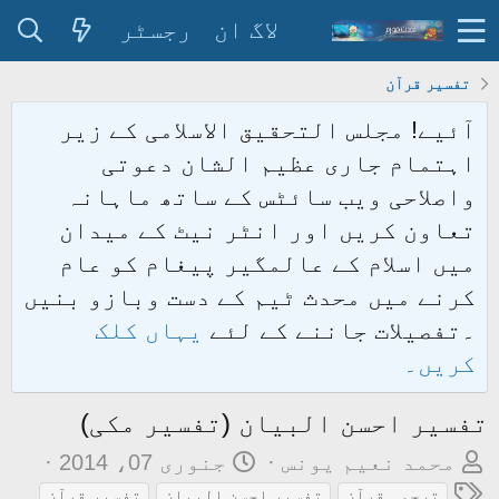
لاگ ان
رجسٹر
تفسیر قرآن
آئیے! مجلس التحقیق الاسلامی کے زیر
اہتمام جاری عظیم الشان دعوتی
واصلاحی ویب سائٹس کے ساتھ ماہانہ
تعاون کریں اور انٹر نیٹ کے میدان
میں اسلام کے عالمگیر پیغام کو عام
کرنے میں محدث ٹیم کے دست وبازو بنیں
۔تفصیلات جاننے کے لئے
یہاں کلک
کریں۔
تفسیر احسن البیان (تفسیر مکی)
م
ت
محمد نعیم یونس
جنوری 07، 2014
و
ٹ
ا
ترجمہ قرآن
تفسیر احسن البیان
تفسیر قرآن