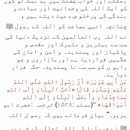
بھٹکے اور خواب غفلت میں بد مست لو گوں
کو ایک اللہ کی وحدانیت اور عبادت و
بندگی کی پرخلو ص دعوت دیتے ہیں ،
چنانچہ انہی مساجد کو اللہ کے رسول ﷺ
نے اللہ رب العالمین کے نزدیک دنیا کی
سب سے بہترین و متبرک اور مقدس و
پاکباز اور پسندیدہ و امن و امان کی
جگہیں قراردیا ہے اوربازاروں و چو
راہو ں کو سب سے نا پسندیدہ جگہ قرار
دیا ہے۔
عَنْ أَبِي هُرَيْرَةَ أَنَّ رَسُولَ اللهِ صَلَّى اللهُ
عَلَيْهِ وَسَلَّمَ، قَالَ: «أَحَبُّ الْبِلَادِ إِلَى اللهِ
مَسَاجِدُهَا، وَأَبْغَضُ الْبِلَادِ إِلَى اللهِ
أَسْوَاقُهَا»
‘‘(مسلم :۱۵۲۸) ترجمہ :حضرت ابو
ہریرہ ؓ بیان فرماتے ہیں کہ رسو ل اللہ
ﷺ نے فرمایا کہ اللہ تعالی کو شہروں