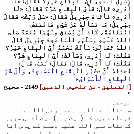
رَسُولَ اللَّهِ، أَيُّ الْبِقَاعِ خَيْرٌ؟ فَقَالَ: «لَا
أَدْرِي» قَالَ: فَأَيُّ الْبِقَاعِ شَرٌّ؟ فَقَالَ: «لَا
أَدْرِي» فَأَتَاهُ جِبْرِيلُ فَقَالَ: «سَلْ رَبَّكَ» فَقَالَ
جِبْرِيلُ: مَا نَسْأَلُهُ عَنْ شَيْءٍ فَانْتَفَضَ
انْتِفَاضَةً، كَادَ أَنْ يُصْعَقَ مِنْهُمَا مُحَمَّدٌ صَلَّى
اللهُ عَلَيْهِ وَسَلَّمَ، فَلَمَّا صَعِدَ جِبْرِيلُ قَالَ
اللَّهُ تَعَالَى: سَأَلَكَ مُحَمَّدٌ أَيُّ الْبِقَاعِ خَيْرٌ؟
فَقُلْتَ: لَا أَدْرِي. وَسَأَلَكَ: أَيُّ الْبِقَاعِ شَرٌّ؟
فَقُلْتَ: لَا أَدْرِي. قَالَ: فَقَالَ: نَعَمْ. قَالَ:
فَحَدِّثْهُ أَنَّ «
خَيْرَ الْبِقَاعِ الْمَسَاجِدُ، وَأَنَّ شَرَّ
الْبِقَاعِ الْأَسْوَاقُ»
[التعليق - من تلخيص الذهبي]
2149 - صحيح
"
ترجمہ :
سیدنا عبداللہ بن عمر رضی اللہ عنہ
فرماتے ہیں کہ (ایک روز) ایک آدمی سرور
کائنات صلی اللہ علیہ وسلم کے پاس آیا
آپ سے پوچھا کہ بہترین جگہ کون سی ہے ؟