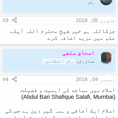
رکن
جنوری 05، 2018
#3
جزکاللہ ہو خیر شیخِ محترم اللہ آپکے
علم میں مزید اضافہ کرے
اسحاق سلفی
رکن انتظامیہ
فعال رکن
دسمبر 04، 2018
#4
اسلام میں مساجد کی اہمیت و فضیلت
(Abdul Bari Shafique Salafi, Mumbai)
اسلام ایک آفاقی و ہمہ گیر دین ہے جس کی
تعلیمات ہم انسانوں کے لئے مشعل راہ