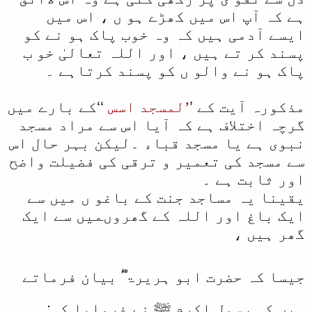
ہے کہ آپ اس میں کھڑے ہو ں ، اس میں
ایسے آدمی ہیں کہ وہ خوب پاک ہو نے کو
پسند کر تے ہیں ، اور اللہ تعالیٰ خو ب
پاک ہو نے والو ں کو پسند کرتاہے ۔
مذکورہ آیت کے ’
’لمسجد اسس
‘‘کے بارے میں
گرچہ اختلاف ہے کہ آیا اس سے مراد مسجد
نبوی ہے یا مسجد قباء ۔لیکن بہر حال اس
سے مسجد کی تعمیر و ترقی کی فضیلت واضح
اور ثابت ہے ۔
یقینا یہ مساجد جنت کے باغو ں میں سے
ایک باغ اور اللہ کے گھروںمیں سے ایک
گھر ہیں ،
جیسا کہ حضرت ابو ہریرۃ ؓ بیان فرماتے
ہیں کہ رسول اکرم ﷺ نے فرمایا کہ: