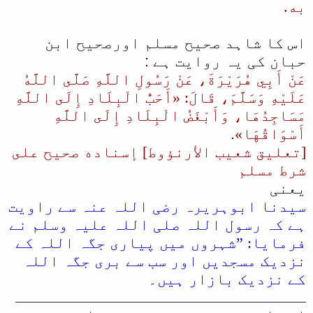
به.
اس کا شاہد صحیح مسلم اورصحیح ابن
حبان کی یہ روایت ہے :
عَنْ أَبِي هُرَيْرَةَ، عَنْ رَسُولِ اللَّهِ صَلَّى اللَّهُ
عَلَيْهِ وَسَلَّمَ، قَالَ: «أَحَبُّ الْبِلَادِ إِلَى اللَّهِ
مَسَاجِدُهَا، وَأَبْغَضُ الْبِلَادِ إِلَى اللَّهِ
أَسْوَاقُهَا»
.
[تعليق شعيب الأرنؤوط] إسناده صحيح على
شرط مسلم
یعنی​
سیدنا ابوہریرہ رضی اللہ عنہ سے راویت
ہے کہ رسول اللہ صلی اللہ علیہ وسلم نے
فرمایا: ”شہروں میں پیاری جگہ اللہ کے
نزدیک مسجدیں اور سب سے بری جگہ اللہ
کے نزدیک بازار ہیں۔
ــــــــــــــــــــــــــــــــ