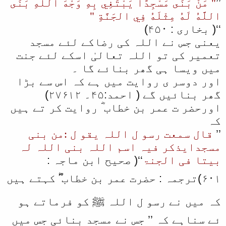
’’
" مَنْ بَنَى مَسْجِدًا يَبْتَغِي بِهِ وَجْهَ اللَّهِ بَنَى
اللَّهُ لَهُ مِثْلَهُ فِي الجَنَّةِ "
‘‘( بخاری : ۴۵۰)
یعنی جس نے اللہ کی رضاکے لئے مسجد
تعمیر کی تو اللہ تعالیٰ اسکے لئے جنت
میں ویسا ہی گھر بنائے گا ۔
اور دوسر ی روایت میں ہے کہ اس سے بڑا
گھر بنائیں گے ( احمد:۴۵۔ ۲۷۶۱۲)
اورحضر ت عمر بن خطاب ؓ روایت کر تے ہیں
کہ
’’
قال سمعت رسو ل اللہ یقو ل :من بنی
مسجدایذکر فیہ اسم اللہ بنی اللہ لہ
بیتا فی الجنۃ
‘‘( صحیح ابن ماجہ :
۶۰۱)ترجمہ : حضرت عمر بن خطاب ؓ کہتے ہیں
کہ میں نے رسو ل اللہ ﷺ کو فرماتے ہو
ئے سناہے کہ ’’ جس نے مسجد بنائی جس میں