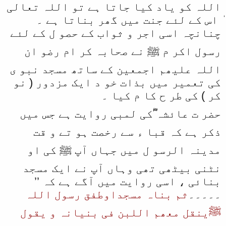
اللہ کو یاد کیا جاتا ہے تو اللہ تعالی
ٰ اس کے لئے جنت میں گھر بناتا ہے ۔
چنانچہ اسی اجر و ثواب کے حصو ل کے لئے
رسول اکر م ﷺ نے صحابہ کر ام رضو ان
اللہ علیھم اجمعین کے ساتھ مسجد نبو ی
کی تعمیر میں بذات خو د ایک مزدور ( نو
کر ) کی طر ح کا م کیا ۔
حضر ت عائشہ ؓکی لمبی روایت ہے جس میں
ذکر ہے کہ قبا ء سے رخصت ہو تے و قت
مدینہ الرسو ل میں جہاں آپ ﷺ کی او
نٹنی بیٹھی تھی وہاں آپ نے ایک مسجد
بنائی ، اسی روایت میں آگے ہے کہ ’’
۔۔۔۔۔
ثم بناہ مسجداوطفق رسول اللہ
ﷺینقل معھم اللبن فی بنیانہ و یقول