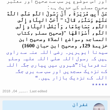
اور اس موضوع پر سب سے صحیح اور معتبر
صحیح مسلم کی حدیث ہے :
عَنْ أَبِي هُرَيْرَةَ ، أَنّ رَسُولَ اللَّهِ صَلَّى اللَّهُ
عَلَيْهِ وَسَلَّمَ، قَالَ: " أَحَبُّ البِلَادِ إِلَى
اللَّهِ، مَسَاجِدُهَا، وَأَبْغَضُ البِلَادِ إِلَى
اللَّهِ، أَسْوَاقُهَا "(صحيح مسلم ،كتاب
المساجد ومواضع الصلاة وصحيح ابن
خزيمة 129، وصحيح ابن حبان 1600)
سیدنا ابوہریرہ رضی اللہ عنہ سے راوی
ہیں کہ رسول اللہ صلی اللہ علیہ وسلم
نے فرمایا: ”شہروں میں پیاری جگہ اللہ
کے نزدیک مسجدیں اور سب سے بری جگہ
اللہ کے نزدیک بازار ہیں۔“
٭٭٭٭٭
Last edited:
دسمبر 04، 2018
غفران