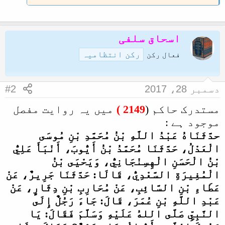
ل
ا
اسحاق سلفی
رکن انتظامیہ
فعال رکن
دسمبر 28، 2017
#2
مستدرک حاکم (
2149 )
میں یہ روایت مفصل
موجود ہے :
حدَّثَنَاهُ عَبْدُ اللَّهِ بْنُ مُحَمَّدِ بْنِ مُوسَى
الْعَدْلُ، حَدَّثَنَا مُحَمَّدُ بْنُ أَيُّوبَ، أَنْبَأَ عَلِيُّ
بْنُ الْحَسَنِ الْهِسِنْجَانِيُّ، وَيَحْيَى بْنُ
الْمُغِيرَةِ السَّعْدِيُّ، قَالَا: حَدَّثَنَا جَرِيرٌ، عَنْ
عَطَاءِ بْنِ السَّائِبِ، عَنْ مُحَارِبِ بْنِ دِثَارٍ، عَنْ
عَبْدِ اللَّهِ بْنِ عُمَرَ، قَالَ: جَاءَ رَجُلٌ إِلَى
النَّبِيِّ صَلَّى اللهُ عَلَيْهِ وَسَلَّمَ فَقَالَ: يَا