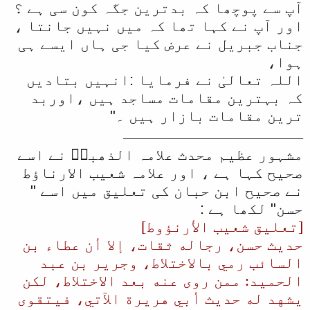
آپ سے پوچھا کہ بدترین جگہ کون سی ہے ؟
اور آپ نے کہا تھا کہ میں نہیں جانتا ،
جناب جبریل نے عرض کیا جی ہاں ایسے ہی
ہوا،
اللہ تعالیٰ نے فرمایا :انہیں بتادیں
کہ بہترین مقامات مساجد ہیں ،اوربد
ترین مقامات بازار ہیں ۔"
ــــــــــــــــــــ
مشہور عظیم محدث علامہ الذھبیؒ نے اسے
صحیح کہا ہے ، اور علامہ شعیب الارناؤط
نے صحیح ابن حبان کی تعلیق میں اسے "
حسن" لکھا ہے :
[تعليق شعيب الأرنؤوط]
حديث حسن، رجاله ثقات، إلا أن عطاء بن
السائب رمي بالاختلاط، وجرير بن عبد
الحميد: ممن روى عنه بعد الاختلاط، لكن
يشهد له حديث أبي هريرة الآتي، فيتقوى