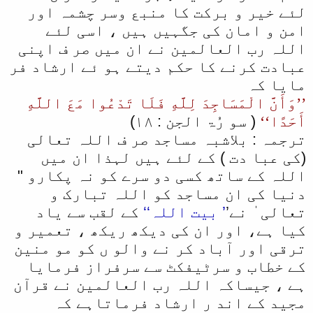
لئے خیر و برکت کا منبع وسر چشمہ اور
امن و امان کی جگہیں ہیں ، اسی لئے
اللہ رب العالمین نے ان میں صر ف اپنی
عبادت کرنے کا حکم دیتے ہو ئے ارشاد فر
مایا کہ
’’وَأَنَّ الْمَسَاجِدَ لِلَّهِ فَلَا تَدْعُوا مَعَ اللَّهِ
أَحَدًا‘‘
( سو رُۃ الجن : ۱۸)
ترجمہ : بلاشبہ مساجد صر ف اللہ تعالی
(کی عبا دت ) کے لئے ہیں لہذا ان میں
اللہ کے ساتھ کسی دو سرے کو نہ پکارو "
دنیا کی ان مساجد کو اللہ تبارک و
تعالی ٰ نے’
’ بیت اللہ‘‘
کے لقب سے یاد
کیا ہے، اور ان کی دیکھ ریکھ ، تعمیر و
ترقی اور آباد کر نے والو ں کو مو منین
کے خطاب و سرٹیفکٹ سے سرفراز فرمایا
ہے ، جیساکہ اللہ رب العالمین نے قرآن
مجید کے اند ر ارشاد فرماتاہے کہ