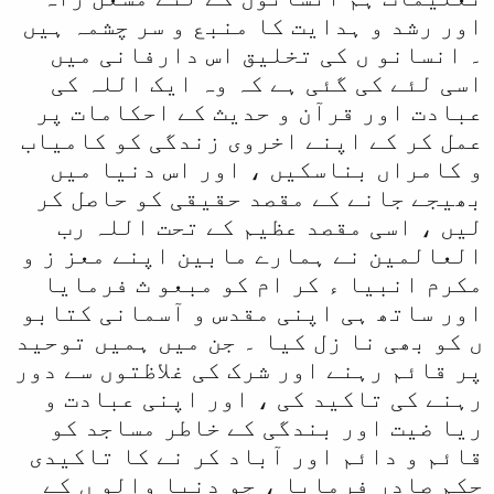
اور رشد و ہدایت کا منبع و سر چشمہ ہیں
۔ انسانو ں کی تخلیق اس دارفانی میں
اسی لئے کی گئی ہے کہ وہ ایک اللہ کی
عبادت اور قرآن و حدیث کے احکامات پر
عمل کر کے اپنے اخروی زندگی کو کامیاب
و کامراں بناسکیں ، اور اس دنیا میں
بھیجے جانے کے مقصد حقیقی کو حاصل کر
لیں ، اسی مقصد عظیم کے تحت اللہ رب
العالمین نے ہمارے مابین اپنے معز ز و
مکرم انبیا ء کر ام کو مبعو ث فرمایا
اور ساتھ ہی اپنی مقدس و آسمانی کتابو
ں کو بھی نا زل کیا ۔ جن میں ہمیں توحید
پر قائم رہنے اور شرک کی غلاظتوں سے دور
رہنے کی تاکید کی ، اور اپنی عبادت و
ریا ضیت اور بندگی کے خاطر مساجد کو
قائم و دائم اور آباد کر نے کا تاکیدی
حکم صادر فرمایا ، جو دنیا والو ں کے