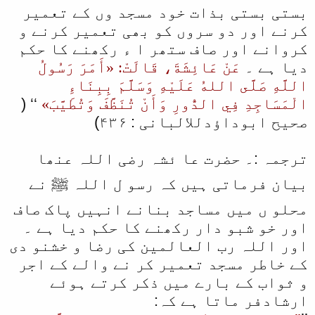
بستی بستی بذات خود مسجد وں کے تعمیر
کرنے اور دو سروں کو بھی تعمیر کرنے و
کروانے اور صاف ستھر ا ء رکھنے کا حکم
دیا ہے ۔
عَنْ عَائِشَةَ، قَالَتْ: «أَمَرَ رَسُولُ
اللَّهِ صَلَّى اللهُ عَلَيْهِ وَسَلَّمَ بِبِنَاءِ
الْمَسَاجِدِ فِي الدُّورِ وَأَنْ تُنَظَّفَ وَتُطَيَّبَ»
‘‘ (
صحیح ابوداؤدللالبانی : ۴۳۶)
ترجمہ :۔ حضرت عا ئشہ رضی اللہ عنھا
بیان فرماتی ہیں کہ رسو ل اللہ ﷺ نے
محلو ں میں مساجد بنانے انہیں پاک صاف
اور خو شبو دار رکھنے کا حکم دیا ہے ۔
اور اللہ رب العالمین کی رضا و خشنو دی
کے خاطر مسجد تعمیر کر نے والے کے اجر
و ثواب کے بارے میں ذکر کرتے ہوئے
ارشادفر ماتا ہے کہ: