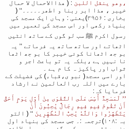
،وھو ینقل اللبن
: ( ھذاالاحمال لا حمال
خیبر ، ھذا ابر ربنا و اطھر۔۔۔۔۔‘‘ (
بخاری : ۳۹۵۶)یعنی : وہاں ایک مسجد کی
بنیاد رکھی اور اس مسجد کی تعمیر میں
رسول اکرم ﷺ سب لو گوں کے ساتھ انٹیں
اٹھاتے اور ساتھ ساتھ یہ فرماتے ’’ یہ
بو جھ اٹھانا کوئی خیبر کا بو جھ اٹھا
نا نہیں ہے ،بلکہ یہ تو باعث اجر و
ثواب اور پاکیز ہ کا م ہے ۔
اور اسی مسجد( نبو ی،قباء) کی فضیلت کے
بارے میں اللہ رب العالمین نے ارشاد
فرمایا کہ:
’’ لَمَسْجِدٌ أُسِّسَ عَلَى التَّقْوَى مِنْ أَوَّلِ يَوْمٍ أَحَقُّ
أَنْ تَقُومَ فِيهِ فِيهِ رِجَالٌ يُحِبُّونَ أَنْ
يَتَطَهَّرُوا وَاللَّهُ يُحِبُّ الْمُطَّهِّرِينَ
‘‘ ( التو
بہ :۱۰۸)ترجمہ :۔ جس مسجد کی بنیاد اول
دن سے تقو ی پر رکھی گئی ہے وہ اس لاائق