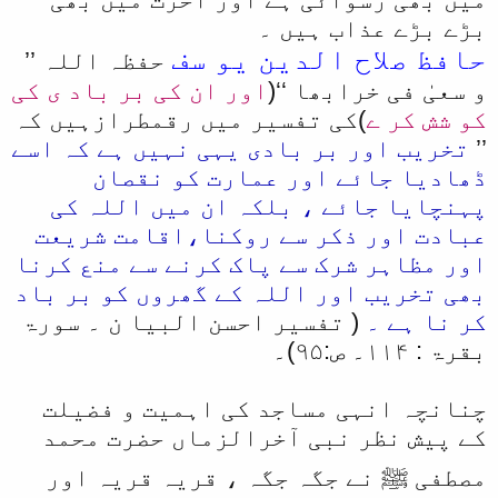
بڑے بڑے عذاب ہیں ۔
حافظ صلاح الدین یو سف
حفظہ اللہ ’’
و سعیٰ فی خرابھا ‘‘(
اور ان کی بر باد ی کی
کو شش کر ے
)کی تفسیر میں رقمطرازہیں کہ
’’
تخریب اور بر بادی یہی نہیں ہے کہ اسے
ڈھادیا جائے اور عمارت کو نقصان
پہنچایا جائے ، بلکہ ان میں اللہ کی
عبادت اور ذکر سے روکنا،اقامت شریعت
اور مظاہر شرک سے پاک کرنے سے منع کرنا
بھی تخریب اور اللہ کے گھروں کو بر باد
کر نا ہے ۔
( تفسیر احسن البیا ن ۔ سورۃ
بقرۃ : ۱۱۴۔ ص:۹۵)۔
چنانچہ انہی مساجد کی اہمیت و فضیلت
کے پیش نظر نبی آخرالزماں حضرت محمد
مصطفی ﷺ نے جگہ جگہ ، قریہ قریہ اور