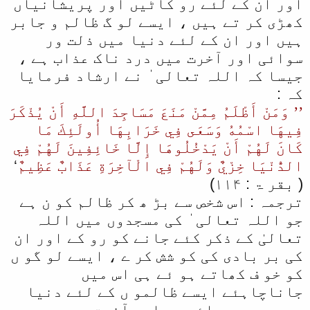
اور ان کے لئے رو کاٹیں اور پریشانیاں
کھڑی کر تے ہیں ، ایسے لو گ ظالم و جابر
ہیں اور ان کے لئے دنیا میں ذلت ور
سوائی اور آخرت میں درد ناک عذاب ہے ،
جیسا کہ اللہ تعالی ٰ نے ارشاد فرمایا
کہ :
’’ وَمَنْ أَظْلَمُ مِمَّنْ مَنَعَ مَسَاجِدَ اللَّهِ أَنْ يُذْكَرَ
فِيهَا اسْمُهُ وَسَعَى فِي خَرَابِهَا أُولَئِكَ مَا
كَانَ لَهُمْ أَنْ يَدْخُلُوهَا إِلَّا خَائِفِينَ لَهُمْ فِي
الدُّنْيَا خِزْيٌ وَلَهُمْ فِي الْآخِرَةِ عَذَابٌ عَظِيمٌ
‘
( بقر ۃ : ۱۱۴)
ترجمہ : اس شخص سے بڑ ھ کر ظالم کو ن ہے
جو اللہ تعالی ٰ کی مسجدوں میں اللہ
تعالیٰ کے ذکر کئے جانے کو رو کے اور ان
کی بر بادی کی کو شش کر ے ، ایسے لو گو ں
کو خو ف کھاتے ہو ئے ہی اس میں
جاناچاہئے ایسے ظالمو ں کے لئے دنیا
میں بھی رسوائی ہے اور آخرت میں بھی