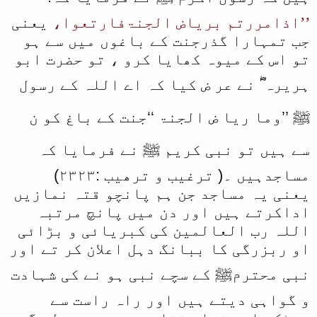
’’اذامررتم بریاض الجنۃفارتعوا،
یعنی
جب تمہارا گذرجنت کے باغوں میں سے ہو
تو اس کے میوہ کھایا کرو ، تو حضرت ابو
ہریرہ ؓ نے عر ض کیا کہ اے اللہ کے رسول
ﷺ ’’وما ریا ض الجنۃ ‘‘جنت کے باغ کو ن
سے ہیں تو نبی کریم ﷺ نے فرمایا کہ
مساجدہیں ۔( ترغیب و ترھیب :۲۳۲۳)
یعنی یہ مساجد جن ہم پانچو قتہ نمازیں
اداکرتے ہیں اور دن میں پانچ مرتبہ
اللہ رب العالمین کی کبریائی و بڑائی
او ربزرگی کا ببانگ دہل اعلان کر تے اور
نبی محترمﷺ کے سچے نبی ہو نے کی شہادت
و گواہی دیتے ہیں اور راہ راست سے