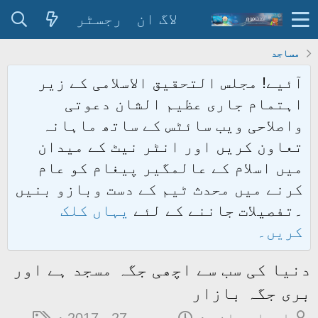
لاگ ان
رجسٹر
مساجد
آئیے! مجلس التحقیق الاسلامی کے زیر
اہتمام جاری عظیم الشان دعوتی
واصلاحی ویب سائٹس کے ساتھ ماہانہ
تعاون کریں اور انٹر نیٹ کے میدان
میں اسلام کے عالمگیر پیغام کو عام
کرنے میں محدث ٹیم کے دست وبازو بنیں
۔تفصیلات جاننے کے لئے
یہاں کلک
کریں۔
دنیا کی سب سے اچھی جگہ مسجد ہے اور
بری جگہ بازار
م
ت
ٹ