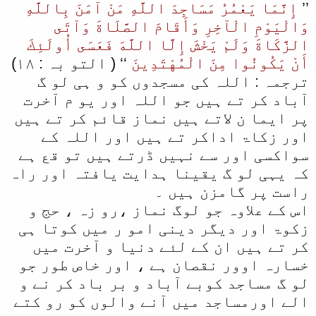
’’
إِنَّمَا يَعْمُرُ مَسَاجِدَ اللَّهِ مَنْ آمَنَ بِاللَّهِ
وَالْيَوْمِ الْآخِرِ وَأَقَامَ الصَّلَاةَ وَآتَى
الزَّكَاةَ وَلَمْ يَخْشَ إِلَّا اللَّهَ فَعَسَى أُولَئِكَ
أَنْ يَكُونُوا مِنَ الْمُهْتَدِينَ
‘‘ ( التو بہ : ۱۸)
ترجمہ : اللہ کی مسجدوں کو و ہی لو گ
آباد کر تے ہیں جو اللہ اور یو م آخرت
پر ایما ن لاتے ہیں نماز قائم کر تے ہیں
اور زکاۃ اداکر تے ہیں اور اللہ کے
سواکسی اور سے نہیں ڈرتے ہیں تو قع ہے
کہ یہی لو گ یقینا ہدایت یافتہ اور راہ
راست پر گامزن ہیں ۔
اس کے علاوہ جو لوگ نماز ،رو زہ ، حج و
زکوۃ اور دیگر دینی امو ر میں کوتا ہی
کر تے ہیں ان کے لئے دنیا و آخرت میں
خسارہ اوور نقصان ہے ، اور خاص طور جو
لو گ مساجد کوبے آباد و بر باد کر نے و
الے اورمساجد میں آنے والوں کو رو کتے