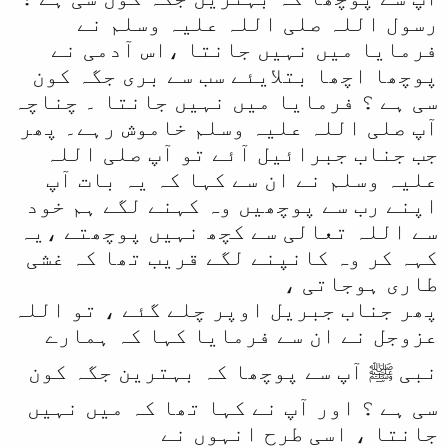
رسول اللہ صلی اللہ علیہ وسلم نے
فرمایا میں نہیں جانتا ،اس آدمی نے
پوچھا اچھا بتلایئے سب سے بری جگہ کون
سی ہے ؟ فرمایا میں نہیں جانتا ۔ چناچہ
آپ صلی اللہ علیہ وسلم خاموش رہے۔ پھر
جب جناب جبرائیل آئے تو آپ صلی اللہ
علیہ وسلم نے ان سے کہا کہ یہ بات آپ
اپنے رب سے پوچھیں وہ کہنے لگے ہم خود
سے اللہ تعالی سے کچھ نہیں پوچھتے ،یہ
کہہ کر وہ کانپنے لگے قریب تھا کہ غشی
طاری ہوجاتی ،
پھر جناب جبریل اوپر چلے گئے ، تو اللہ
عزوجل نے ان سے فرمایا کہا کہ ہمارے
نبی ﷺ آپ سے پوچھا کہ بہترین جگہ کون
سی ہے ؟ اور آپ نے کہا تھا کہ میں نہیں
جانتا ، اسی طرح انہوں نے​