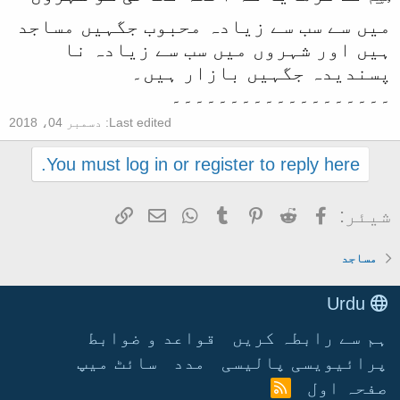
میں سے سب سے زیادہ محبوب جگہیں مساجد
ہیں اور شہروں میں سب سے زیادہ نا
پسندیدہ جگہیں بازار ہیں۔
۔۔۔۔۔۔۔۔۔۔۔۔۔۔۔۔۔۔۔​
Last edited:
دسمبر 04، 2018
You must log in or register to reply here.
Facebook
Reddit
Pinterest
Tumblr
WhatsApp
ای میل
Link
شیئر:
مساجد
Urdu
ہم سے رابطہ کریں
قواعد و ضوابط
پرائیویسی پالیسی
مدد
سائٹ میپ
صفحہ اول
آ