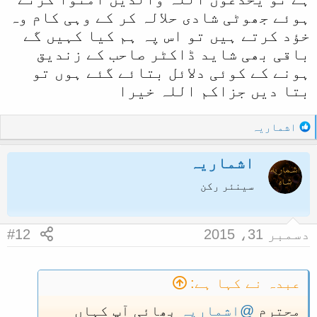
ہوئے جھوٹی شادی حلالہ کر کے وہی کام وہ
خؤد کرتے ہیں تو اس پہ ہم کیا کہیں گے
باقی بھی شاید ڈاکٹر صاحب کے زندیق
ہونے کے کوئی دلائل بتائے گئے ہوں تو
بتا دیں جزاکم اللہ خیرا
R
اشماریہ
e
a
اشماریہ
c
t
سینئر رکن
i
o
n
دسمبر 31، 2015
#12
s
:
عبدہ نے کہا ہے:
محترم
@اشماریہ
بھائی آپ کہاں