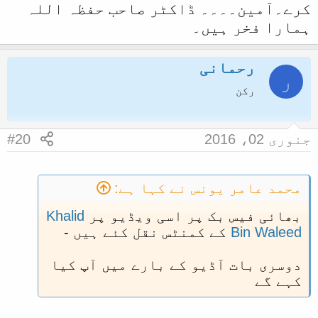
کرے۔آمین۔۔۔۔ ڈاکٹر صاحب حفظہ اللہ
ہمارا فخر ہیں۔
بعض لوگ اسلام کی سچی خدمت کرنے سے
رحمانی
نام کما کر دین کے عظیم شخصیتوں
ر
میں شمار ھو جاتے ھیں جیسے کے
رکن
ڈاکٹر ذاکر نائک حفظہ اللہ اور بعض
میں ایسی کوئی صلاحیت ھوتی نہی تو
دنیا کی عظیم شخصیتوں کی مخالفت کر
جنوری 02، 2016
#20
کے نام کمانے چاھتے ھیں لیکن اللہ
اور اھل دانش کے نظروں میں گر کر
رسوا ھو جاتے ھیں جیسے کے مفتی زر
محمد عامر یونس نے کہا ہے:
ولی
بھائی فیس بک پر اسی ویڈیو پر
Khalid
Bin Waleed
کے کمنٹس نقل کئے ہیں -
دوسری بات آڈیو کے بارے میں آپ کیا
کہے گے