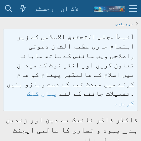
لاگ ان
رجسٹر
دیوبندی
آئیے! مجلس التحقیق الاسلامی کے زیر
اہتمام جاری عظیم الشان دعوتی
واصلاحی ویب سائٹس کے ساتھ ماہانہ
تعاون کریں اور انٹر نیٹ کے میدان
میں اسلام کے عالمگیر پیغام کو عام
کرنے میں محدث ٹیم کے دست وبازو بنیں
۔تفصیلات جاننے کے لئے
یہاں کلک
کریں۔
ڈاکٹر ذاکر نائیک بے دین اور زندیق
ہے _ یہود و نصاری کا عالمی ایجنٹ
ہے _ زرولی خان