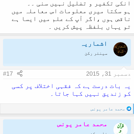
انکی تکفیر و تضلیل نہیں سنی ۔۔
ہو سکتا میری معلومات اس معاملہ میں
ناقص ہوں ،اگر آپ کے علم میں ایسا ہے
تو یہاں بلفظہ پیش کریں ۔
اشماریہ
سینئر رکن
دسمبر 31، 2015
#17
یہ بات درست ہے کہ فقہی اختلاف پر کسی
کو زندیق نہیں کہا جاتا۔
R
محمد عامر یونس
e
a
محمد عامر یونس
c
t
خاص رکن