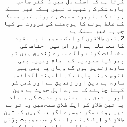
کرتا ہے کہ اسکے دل میں ڈاکٹر صاحب
بارے شکوک و شبہات نہیں بلکہ غیر مسلک
ہونے کے باوجود محبت ہے ورنہ غیر مسلک
کے غلط ہونے کا پوچھنے کی ضرورت ہی کیا
جب وہ غیر مسلک ہے
2۔تین طلاقوں کو ایک سمجھنا یہ عقیدہ
کا معاملہ ہے اور اس میں احناف کی
مخالفت کرنے والے سارے زندیق ہیں تو
پھر کیا سعودیہ کے امام وغیرہ بھی
سارے زندیق ہوں گے وہاں پہ بھی یہی
فتوی دینا چاہئے کہ اللجنۃ الدائمۃ
ساری بے دین اور زندیق ہے اور کھل کر
کہنا چاہئے کہ سارے اہل حدیث بے دین
اور زندیق ہیں یعنی جو حدیث کی بنیاد
پہ تین طلاق کو ایک طلاق سمجھیں وہ تو بے
دین ہوئے مگر دوسرے اگر یہ کہیں کہ تین
طلاق کو ایک کہنے والے کو جب مصیبت پڑتی
ہے تو یخدعون اللہ والذین امنوا کرتے