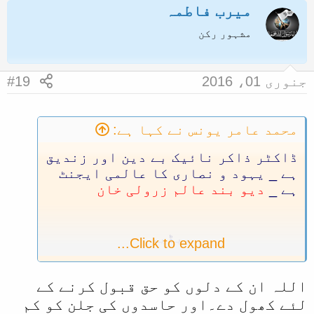
میرب فاطمہ
مشہور رکن
جنوری 01، 2016
#19
محمد عامر یونس نے کہا ہے:
ڈاکٹر ذاکر نائیک بے دین اور زندیق
ہے _ یہود و نصاری کا عالمی ایجنٹ
ہے _
دیو بند عالم زرولی خان
ویڈیو
Click to expand...
اللہ ان کے دلوں کو حق قبول کرنے کے
لنک
لئے کھول دے۔اور حاسدوں کی جلن کو کم