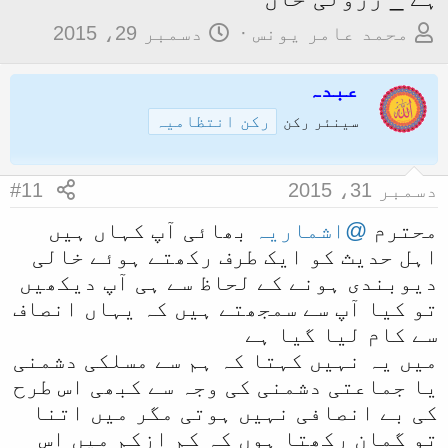
م
ت
محمد عامر یونس
دسمبر 29، 2015
و
ا
ض
عبدہ
ر
و
ی
رکن انتظامیہ
سینئر رکن
ع
خ
ک
آ
دسمبر 31، 2015
#11
ا
غ
آ
ا
محترم
@اشماریہ
بھائی آپ کہاں ہیں
اہل حدیث کو ایک طرف رکھتے ہوئے خالی
غ
ز
دیوبندی ہونے کے لحاظ سے ہی آپ دیکھیں
ا
تو کیا آپ سے سمجھتے ہیں کہ یہاں انصاف
ز
سے کام لیا گیا ہے
ک
میں یہ نہیں کہتا کہ ہم سے مسلکی دشمنی
ر
یا جماعتی دشمنی کی وجہ سے کبھی اس طرح
ن
کی بے انصافی نہیں ہوتی مگر میں اتنا
ے
تو گمان رکھتا ہوں کہ کم ازکم میں اس