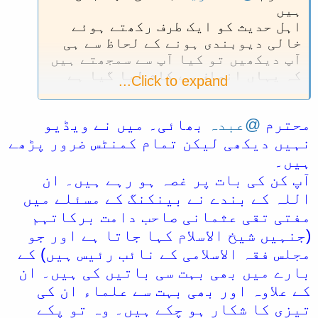
ہیں
اہل حدیث کو ایک طرف رکھتے ہوئے
خالی دیوبندی ہونے کے لحاظ سے ہی
آپ دیکھیں تو کیا آپ سے سمجھتے ہیں
کہ یہاں انصاف سے کام لیا گیا ہے
Click to expand...
میں یہ نہیں کہتا کہ ہم سے مسلکی
دشمنی یا جماعتی دشمنی کی وجہ سے
محترم
@عبدہ
بھائی۔ میں نے ویڈیو
کبھی اس طرح کی بے انصافی نہیں
ہوتی مگر میں اتنا تو گمان رکھتا
نہیں دیکھی لیکن تمام کمنٹس ضرور پڑھے
ہوں کہ کم ازکم میں اس طرح کی غلطی
ہیں۔
ہو جانے پہ ولم یصروا علی ما فعلوا
آپ کن کی بات پر غصہ ہو رہے ہیں۔ ان
وھم یعلمون کا خیال تو رکھتا ہوں
اللہ کے بندے نے بینکنگ کے مسئلے میں
گا
مفتی تقی عثمانی صاحب دامت برکاتہم
بھلا ایک عالم بغیر ٹھوس دلیل دیئے
(جنہیں شیخ الاسلام کہا جاتا ہے اور جو
کسی دوسرے مسلمان کو زندیق اور بے
مجلس فقہ الاسلامی کے نائب رئیس ہیں) کے
دین کہ سکتا ہے
آپ تو کراچی میں ہوتے ہیں ذرا ان سے
بارے میں بھی بہت سی باتیں کی ہیں۔ ان
پوچھ کے جواب دینا ہے (یہ مزاق نہیں
کے علاوہ اور بھی بہت سے علماء ان کی
واقعی ان سے پوچھ کر جواب دیں) کہ
تیزی کا شکار ہو چکے ہیں۔ وہ تو پکے