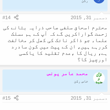
رکن
دسمبر 31، 2015
#14
محترم اسحاق سلفی صاحب ذرایہ بتانے کی
زحمت گواراکریں گے کہ آپ کے ہم مسلک
علماء جو ذاکر نائک کی کھل کر مخالفت
کررہے ہیں، ان کے پیٹ میں کون سادرد
ہے، ریال کا ،عدم تقلید کا یاکسی
اورچیز کا؟
محمد عامر یونس
خاص رکن
دسمبر 31، 2015
#15