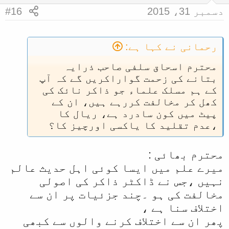
دسمبر 31، 2015
#16
رحمانی نے کہا ہے:
محترم اسحاق سلفی صاحب ذرایہ
بتانے کی زحمت گواراکریں گے کہ آپ
کے ہم مسلک علماء جو ذاکر نائک کی
کھل کر مخالفت کررہے ہیں، ان کے
پیٹ میں کون سادرد ہے، ریال کا
،عدم تقلید کا یاکسی اورچیز کا؟
محترم بھائی :
میرے علم میں ایسا کوئی اہل حدیث عالم
نہیں ،جس نے ڈاکٹر ذاکر کی اصولی
مخالفت کی ہو ۔چند جزئیات پر ان سے
اختلاف سنا ہے ،
پھر ان سے اختلاف کرنے والوں سے کبھی