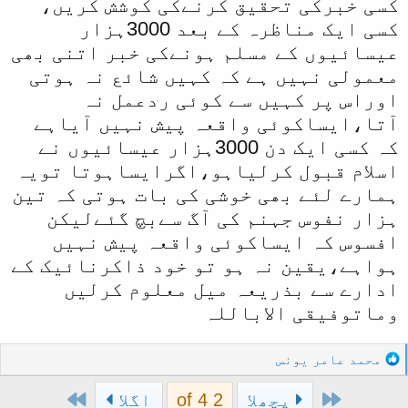
کسی خبرکی تحقیق کرنےکی کوشش کریں،
کسی ایک مناظرہ کے بعد 3000ہزار
عیسائیوں کے مسلم ہونےکی خبر اتنی بھی
معمولی نہیں ہے کہ کہیں شائع نہ ہوتی
اوراس پر کہیں سے کوئی ردعمل نہ
آتا،ایساکوئی واقعہ پیش نہیں آیاہے
کہ کسی ایک دن 3000ہزار عیسائیوں نے
اسلام قبول کرلیاہو،اگرایساہوتا تویہ
ہمارے لئے بھی خوشی کی بات ہوتی کہ تین
ہزار نفوس جہنم کی آگ سےبچ گئےلیکن
افسوس کہ ایساکوئی واقعہ پیش نہیں
ہواہے،یقین نہ ہو تو خود ذاکرنائیک کے
ادارے سے بذریعہ میل معلوم کرلیں
وماتوفیقی الاباللہ
R
محمد عامر یونس
e
Last
First
a
پچھلا
2 of 4
اگلا