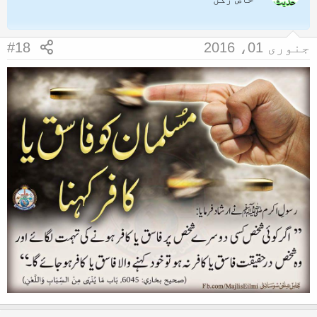
i
o
n
جنوری 01، 2016
#18
s
: