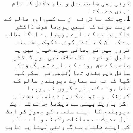
کوئی بھی صاحب عدل و علم دلائل کا نام
نہیں دے سکتا
1۔چونکہ سائل نے ان سے کسی اور عالم کے
درست ہونے کا نہیں پوچھا صرف ڈاکٹر
ذاکر صاحب کے بارے پوچھا ہے اسکا مطلب
ہے کہ ان کے اندر کوئی شکوک و شبہات
ضرور ہیں تو بھائی میرے خیال میں یہ
دلیل تو خود انکے خلاف تھی اور ڈاکٹر
صاحب کے حق ہونے کے بارے تھی کیونکہ
سائل دیوبندی تھا (تبھی تو اسکو کہا
گیا کہ تم نے ہمارے دیوبندی عالم کے
غلط ہونے کے بارے کیوں نہ پوچھا
کیونکہ وہ تو اسکے پنے علماء تھے اب
اگر باریک بینی سے دیکھا جائے کہ ایک
دیوبندی کا اپنے علماء کو چھوڑ کر ایک
اہل حدیث سے مماثلت رکھنے والے عالم
کی اپنے علماء سے گارنٹی لینا یہ ثابت