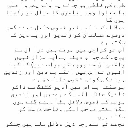
و
طرح کی غلطی ہو جانے پہ ولم یصروا علی
ا
ما فعلوا وھم یعلمون کا خیال تو رکھتا
ل
ہوں گا
ا
بھلا ایک عالم بغیر ٹھوس دلیل دیئے کسی
دوسرے مسلمان کو زندیق اور بے دین کہ
سکتا ہے
آپ تو کراچی میں ہوتے ہیں ذرا ان سے
پوچھ کے جواب دینا ہے (یہ مزاق نہیں
واقعی ان سے پوچھ کر جواب دیں) کہ کیا
انہوں نے اس میں انکے بے دین اور زندیق
ہونے کی کوئی ٹھوس دلیل دی ہے
ہو سکتا ہے اس میں آدیو کٹنگ سے ذاکر
نائیک حفظہ اللہ کے بےدین اور زندیق
ہونے کے ٹھوس دلائل ہٹا دہئے گئے ہوں
مگر مفتی صاحب اسکی وضاحت درست کر
سکتے ہیں
مجھے تو مندرجہ ذیل دلائل ملے ہیں جسکو