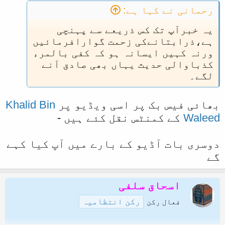
رحمانی نے کہا ہے:
یہ خبرآپ تک کس ذریعے سے پہنچی
ہے،ذرابتانےکی زحمت گوارافرمائیں
ورنہ کہیں ایسانہ ہو کہ کفی بالمرء
کذباوالی حدیث یہاں بھی صادق آنے
لگے۔
بھائی فیس بک پر اسی ویڈیو پر
Khalid Bin
Waleed
کے کمنٹس نقل کئے ہیں -
دوسری بات آڈیو کے بارے میں آپ کیا کہے
گے
اسحاق سلفی
رکن انتظامیہ
فعال رکن