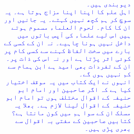
کیا انہوں نے اس میں انکے بے دین
دیوبندی ہیں۔
اور زندیق ہونے کی کوئی ٹھوس دلیل
اہل علم کا اپنا اپنا مزاج ہوتا ہے۔ یہ
دی ہے
سوچ کر ہم کچھ نہیں کہتے۔ یہ جانیں اور
ہو سکتا ہے اس میں آدیو کٹنگ سے
ان کا کام۔ لحوم العلماء مسموم ہوتے
ذاکر نائیک حفظہ اللہ کے بےدین اور
ہیں اس لیے علماء کی آپس باتوں میں
زندیق ہونے کے ٹھوس دلائل ہٹا دہئے
گئے ہوں مگر مفتی صاحب اسکی وضاحت
داخل نہیں ہونا چاہیے۔ نہ ان کے کسی کے
درست کر سکتے ہیں
بارے میں سخت الفاظ کہنے سے کسی کام پر
مجھے تو مندرجہ ذیل دلائل ملے ہیں
کوئی اثر پڑتا ہے اور نہ اس کی ذات پر۔
جسکو کوئی بھی صاحب عدل و علم دلائل
ان کے تفردات بھی امید ہے ابن ہمام سے
کا نام نہیں دے سکتا
کم نہیں ہوں گے۔
1۔چونکہ سائل نے ان سے کسی اور
انہوں نے ایک کتاب میں یہ موقف اختیار
عالم کے درست ہونے کا نہیں پوچھا
کیا ہے کہ اگر صاحبین اور امام ابو
صرف ڈاکٹر ذاکر صاحب کے بارے پوچھا
حنیفہ کے اقوال مختلف ہوں تو امام ابو
ہے اسکا مطلب ہے کہ ان کے اندر کوئی
شکوک و شبہات ضرور ہیں تو بھائی
حنیفہ کے اقوال لینا لازم ہے۔ بھلا یہ
میرے خیال میں یہ دلیل تو خود انکے
مسلک ان کے سوا ہم میں کون مانتا ہے؟
خلاف تھی اور ڈاکٹر صاحب کے حق ہونے
کتابیں صاحبین کے مفتی بہ اقوال سے
کے بارے تھی کیونکہ سائل دیوبندی
بھری پڑی ہیں۔
تھا (تبھی تو اسکو کہا گیا کہ تم نے