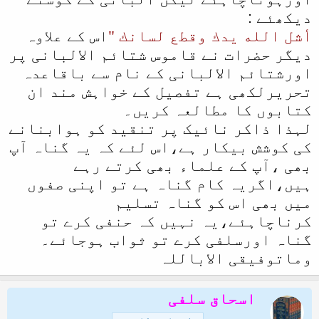
دیکھئے :
أشل الله يدك وقطع لسانك "
اس کے علاوہ
دیگر حضرات نے قاموس شتائم الالبانی پر
اورشتائم الالبانی کے نام سے باقاعدہ
تحریرلکھی ہے تفصیل کے خواہش مند ان
کتابوں کا مطالعہ کریں۔
لہذا ذاکر نائیک پر تنقید کو ہوابنانے
کی کوشش بیکار ہے،اس لئے کہ یہ گناہ آپ
بھی ،آپ کے علماء بھی کرتے رہے
ہیں،اگریہ کام گناہ ہے تو اپنی صفوں
میں بھی اس کو گناہ تسلیم
کرناچاہئے،یہ نہیں کہ حنفی کرے تو
گناہ اورسلفی کرے تو ثواب ہوجائے۔
وماتوفیقی الاباللہ
اسحاق سلفی