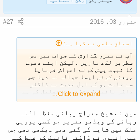
رکن انتظامیہ
سینئر رکن
جنوری 03، 2016
#27
اسحاق سلفی نے کہا ہے:
آپ نے میری گذارش کے جواب میں دس
سطریں لکھ ماریں ۔لیکن اپنے دعوے
کا ثبوت پیش کرنے اعراض فرمایا
،یعنی کوئی ایسا حوالہ نہ دیا جس
سے ثابت ہو کہ اہل حدیث نے ڈاکٹر
ذاکر نائیک کی تکفیر و تضلیل کی ہے
Click to expand...
۔کیا میں یہ سمجھنے میں حق بجانب
ہوں کہ آپ نے بندہء زر کے جرم کو
مین نے شیخ معراج ربانی حفظہ اللہ
ہلکا کرنے کیلئے بے بنیاد دعوی
کردیا ۔
ربانی کی ویڈیو تقریر جو کسی یورپی
ملک میں شاید کی گئی تھی دیکھی تھی جس
میں انہوں نے ڈاکٹر نائیک کو غلط کہا