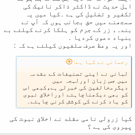
اہل حدیث نے ڈاکٹر ذاکر نائیک کی
تکفیر و تضلیل کی ہے ۔کیا میں یہ
سمجھنے میں حق بجانب ہوں کہ آپ نے
بندہء زر کے جرم کو ہلکا کرنے کیلئے بے
بنیاد دعوی کردیا ۔
اور یہ وعظ صرف سلفیوں کیلئے ہے کہ :
رحمانی نے کہا ہے:
لبانی نے اپنی تصنیفات کے مقدمہ
میں جس زبان اورلہجہ میں
دیگرمخالفین کی خبرلی ہے،کبھی اس
کو بھی دیکھناچاہئے اوراخلاق نبوی
کو یاد کرنے کی کوشش کرنی چاہئے۔
کیا زرولی نامی مقلد نے اخلاق نبوت کی
پیروی کی ہے ؟