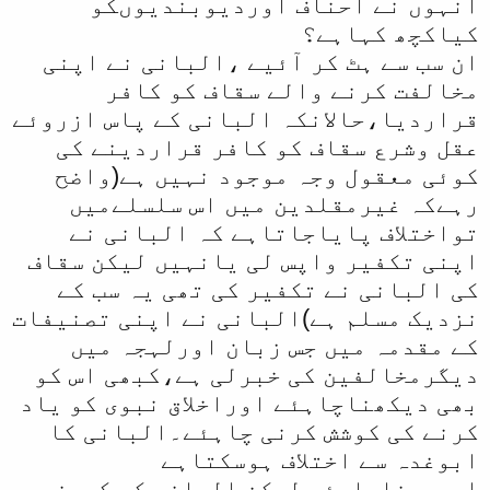
انہوں نے احناف اوردیوبندیوںکو
کیاکچھ کہاہے؟
ان سب سے ہٹ کر آئیے ،البانی نے اپنی
مخالفت کرنے والے سقاف کو کافر
قراردیا،حالانکہ البانی کے پاس ازروئے
عقل وشرع سقاف کو کافر قراردینے کی
کوئی معقول وجہ موجود نہیں ہے(واضح
رہےکہ غیرمقلدین میں اس سلسلےمیں
تواختلاف پایاجاتاہے کہ البانی نے
اپنی تکفیر واپس لی یانہیں لیکن سقاف
کی البانی نے تکفیر کی تھی یہ سب کے
نزدیک مسلم ہے)البانی نے اپنی تصنیفات
کے مقدمہ میں جس زبان اورلہجہ میں
دیگرمخالفین کی خبرلی ہے،کبھی اس کو
بھی دیکھناچاہئے اوراخلاق نبوی کو یاد
کرنے کی کوشش کرنی چاہئے۔البانی کا
ابوغدہ سے اختلاف ہوسکتاہے
اورہوناچاہئے لیکن البانی کے کوسنے