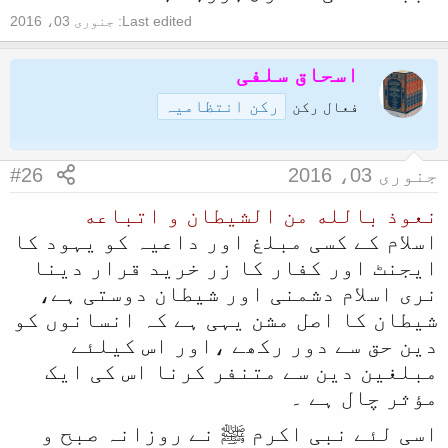
Last edited:
جنوری 03، 2016
اسحاق سلفی
رکن انتظامیہ
فعال رکن
جنوری 03، 2016
#26
نعوذ بالله من الشيطان و اتباعه
اسلام کے کسی مبلغ اور داعیہ کو یہود کا
ایجنٹ اور کفار کا زر خرید قرار دینا
نری اسلام دشمنی اور شیطان دوستی ہے،
شیطان کا اصل مشن یہی ہے کہ انسانوں کو
دین حق سے دور رکھے ،اور اس کیلئے
مبلغین دین سے متنفر کرنا اس کی ایک
مؤثر چال ہے ۔
اسی لئے نبی اکرم ﷺ نے روزانہ صبح و