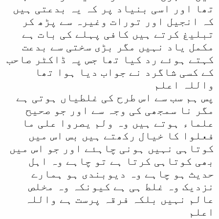
تھا اور اسی بنیاد پر کہ یہ بدعتی ہیں
کہ انجیل اور تورات وغیرہ سے پڑھ کر
تبلیغ کرتے ہیں کافی پہلے کی بات ہے
مکمل یاد نہیں مگر بڑی سختی سے بدعت
کہتے ہوئے رد کیا تھا جس پہ ڈاکٹر صاحب
کے کسی شاگرد نے جواب دیا ہوا تھا
واللہ اعلم
پس ہم سب سے اس طرح کی غلطیاں ہوتی ہے
مگر نا سمجھی کی وجہ سے اور جو صحیح
علماء ہوتے ہیں وہ ولم یصروا علی ما
فعلوا کا خیال رکھتے ہیں بس اس میں
کوتاہی نہیں ہونی چاہئے اور جو اس میں
بھی کوتاہی کرتا ہے تو چاہے وہ اہل
حدیث ہو چاہے وہ دیوبندی ہو ہمارے
نزدیک وہ غلط ہی ہے کیونکہ وہ مخلص
عالم نہیں بلکہ فرقہ پرست ہے واللہ
اعلم