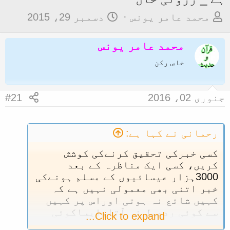
م
ت
محمد عامر یونس
دسمبر 29، 2015
و
ا
ض
ر
محمد عامر یونس
و
ی
خاص رکن
ع
خ
ک
آ
جنوری 02، 2016
#21
ا
غ
آ
ا
غ
ز
رحمانی نے کہا ہے:
ا
کسی خبرکی تحقیق کرنےکی کوشش
ز
کریں، کسی ایک مناظرہ کے بعد
ک
3000ہزار عیسائیوں کے مسلم ہونےکی
خبر اتنی بھی معمولی نہیں ہے کہ
ر
کہیں شائع نہ ہوتی اوراس پر کہیں
ن
سے کوئی ردعمل نہ آتا،ایساکوئی
Click to expand...
ے
واقعہ پیش نہیں آیاہے کہ کسی ایک