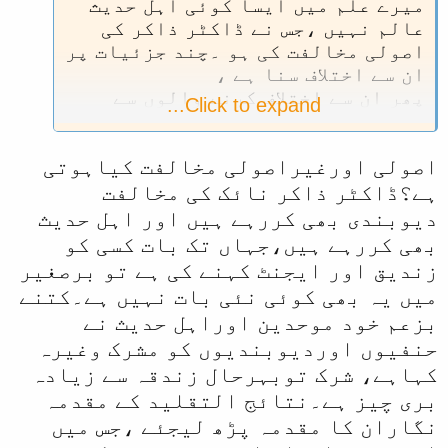
میرے علم میں ایسا کوئی اہل حدیث
عالم نہیں ،جس نے ڈاکٹر ذاکر کی
اصولی مخالفت کی ہو ۔چند جزئیات پر
ان سے اختلاف سنا ہے ،
پھر ان سے اختلاف کرنے والوں سے
Click to expand...
کبھی انکی تکفیر و تضلیل نہیں سنی
۔۔
اصولی اورغیراصولی مخالفت کیاہوتی
ہو سکتا میری معلومات اس معاملہ
میں ناقص ہوں ،اگر آپ کے علم میں
ہے؟ڈاکٹر ذاکر نائک کی مخالفت
ایسا ہے تو یہاں بلفظہ پیش کریں ۔
دیوبندی بھی کررہے ہیں اور اہل حدیث
بھی کررہے ہیں،جہاں تک بات کسی کو
زندیق اور ایجنٹ کہنے کی ہے تو برصغیر
میں یہ بھی کوئی نئی بات نہیں ہے۔کتنے
بزعم خود موحدین اوراہل حدیث نے
حنفیوں اوردیوبندیوں کو مشرک وغیرہ
کہاہے، شرک توبہرحال زندقہ سے زیادہ
بری چیز ہے۔نتائج التقلید کے مقدمہ
نگاران کا مقدمہ پڑھ لیجئے ،جس میں