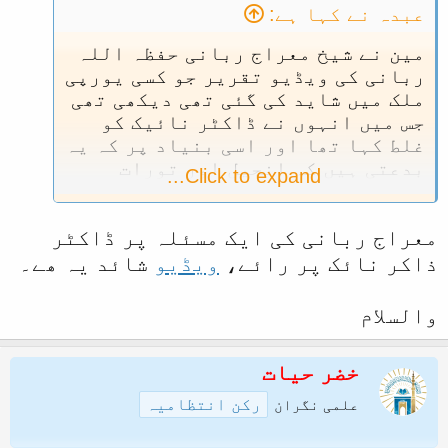
عبدہ نے کہا ہے:
مین نے شیخ معراج ربانی حفظہ اللہ
ربانی کی ویڈیو تقریر جو کسی یورپی
ملک میں شاید کی گئی تھی دیکھی تھی
جس میں انہوں نے ڈاکٹر نائیک کو
غلط کہا تھا اور اسی بنیاد پر کہ یہ
بدعتی ہیں کہ انجیل اور تورات
Click to expand...
وغیرہ سے پڑھ کر تبلیغ کرتے ہیں
کافی پہلے کی بات ہے مکمل یاد نہیں
معراج ربانی کی ایک مسئلہ پر ڈاکٹر
مگر بڑی سختی سے بدعت کہتے ہوئے رد
کیا تھا
ذاکر نائک پر رائے،
ویڈیو
شائد یہ ھے۔
والسلام
خضر حیات
رکن انتظامیہ
علمی نگران