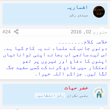
اشماریہ
سینئر رکن
جنوری 02، 2016
#24
خلاصہ کلام۔۔۔۔۔۔۔۔
دونوں جانب کے علماء نے یہ کام کیا ہے۔
اس لیے ساتھی اب بجائے اپنی توانائیاں
اپنوں کا دفاع اور غیروں پر تھو
تھتکار میں ضائع کرنے کے کسی مفید جگہ
لگا لیں۔ جزاکم اللہ خیرا۔
خضر حیات
رکن انتظامیہ
علمی نگران