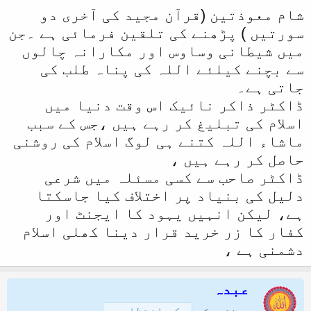
شام معوذتین (قرآن مجید کی آخری دو
سورتیں ) پڑھنے کی تلقین فرمائی ہے ۔جن
میں شیطانی وساوس اور مکارانہ چالوں
سے بچنے کیلئے اللہ کی پناہ طلب کی
جاتی ہے۔
ڈاکٹر ذاکر نائیک اس وقت دنیا میں
اسلام کی تبلیغ کر رہے ہیں ،جس کے سبب
ماشاء اللہ کتنے ہی لوگ اسلام کی روشنی
حاصل کر رہے ہیں ،
ڈاکٹر صاحب سے کسی مسئلہ میں شرعی
دلیل کی بنیاد پر اختلاف کیا جاسکتا
ہے، لیکن انہیں یہود کا ایجنٹ اور
کفار کا زر خرید قرار دینا کھلی اسلام
دشمنی ہے ،
عبدہ