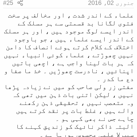
جنوری 02، 2016
#25
علماء کے اندر شدت ، اور مخالف پر سخت
فتوی لگانا بد قسمتی سے ہر مسلک کے
اندر ایسے لوگ موجود ہیں ، اور ہر مسلک
کے اندر ایسے علماء ہیں ، جو باوجود
اختلاف کے کلام کرتے ہوئے انصاف کا دامن
نہیں چھوڑتے ، علماء کوئی انبیاء نہیں
کہ ہر بات لینا واجب ہے ، اچھی باتیں
اپنائیں ، نادرست چھوڑیں ۔ خذ ما صفا و
دع ما کدر ۔
مفتی زر ولی صاحب کو میں نے زیادہ پڑھا
نہیں ، لیکن اتنی بات ذہن میں تھی کہ
وہ متعصب نہیں ، تحقیقی ذہن رکھنے
والے ہیں ، غلط بات پر نقد کرتے ہیں
چاہے جس نے بھی کہی ہو ۔
البتہ ذاکر نائیک کو زندیق کہنے کا
سبب لا علمی محسوس ہورہا ہے ۔