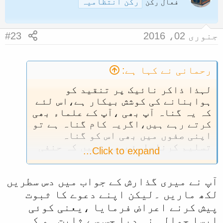
رکن انتظامیہ
فعال رکن
جنوری 02، 2016
#23
رحمانی نے کہا ہے:
لہذا ذاکر نائیک پر تنقید کو
ہوابنانے کی کوشش بیکار ہے،اس لئے
کہ یہ گناہ آپ بھی ،آپ کے علماء بھی
کرتے رہے ہیں،اگریہ کام گناہ ہے تو
اپنی صفوں میں بھی اس کو گناہ
تسلیم کرناچاہئے،یہ نہیں کہ حنفی
Click to expand...
کرے تو گناہ اورسلفی کرے تو ثواب
ہوجائے۔
آپ نے میری گذارش کے جواب میں دس سطریں
وماتوفیقی الاباللہ
لکھ ماریں ۔لیکن اپنے دعوے کا ثبوت
پیش کرنے اعراض فرمایا ،یعنی کوئی
ایسا حوالہ نہ دیا جس سے ثابت ہو کہ