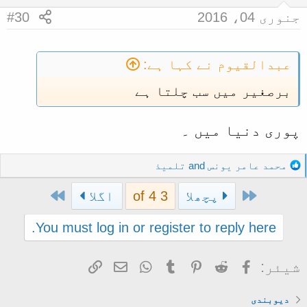
جنوری 04، 2016
#30
عبدالقیوم نے کہا ہے:
برصغیر میں سب چلتا ہے
پوری دنیا میں ۔
R
محمد عامر یونس
and
تلمیذ
e
Last
First
a
پچھلا
3 of 4
اگلا
c
t
You must log in or register to reply here.
i
o
Facebook
Reddit
Pinterest
Tumblr
WhatsApp
ای میل
Link
شیئر:
n
s
:
دیوبندی