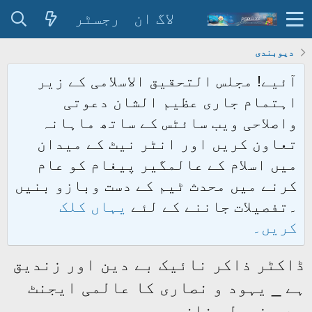
لاگ ان
رجسٹر
دیوبندی
آئیے! مجلس التحقیق الاسلامی کے زیر
اہتمام جاری عظیم الشان دعوتی
واصلاحی ویب سائٹس کے ساتھ ماہانہ
تعاون کریں اور انٹر نیٹ کے میدان
میں اسلام کے عالمگیر پیغام کو عام
کرنے میں محدث ٹیم کے دست وبازو بنیں
۔تفصیلات جاننے کے لئے
یہاں کلک
کریں۔
ڈاکٹر ذاکر نائیک بے دین اور زندیق
ہے _ یہود و نصاری کا عالمی ایجنٹ
ہے _ زرولی خان