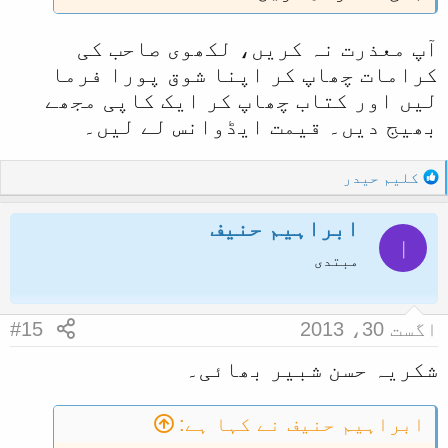
آپ معذرت نہ کریں، لکھوی صاحب کی
کرامات چھاپ کر اپنا شوق پورا فرما
لیں اور کتاب چھاپ کر ایک کاپی مجھے
بھیج دیں۔ قیمت ایڈوانس لے لیں۔
R
کلیم حیدر
e
a
ابراہیم حنیف
c
ا
t
مبتدی
i
o
n
اگست 30، 2013
#15
s
:
شکریہ حسن شبیر بھائی۔
ابراہیم حنیف نے کہا ہے: