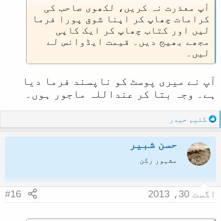
آپ معذرت نہ کریں، لکھوی صاحب کی
کرامات چھاپ کر اپنا شوق پورا فرما
لیں اور کتاب چھاپ کر ایک کاپی
مجھے بھیج دیں۔ قیمت ایڈوانس لے
لیں۔
آپ نے میری پوسٹ کو ناپسند فرما دیا
ہے۔ وجہ بتا کر عنداللہ ماجور ہوں۔
R
کلیم حیدر
e
a
حسن شبیر
c
t
مشہور رکن
i
o
n
اگست 30، 2013
#16
s
: