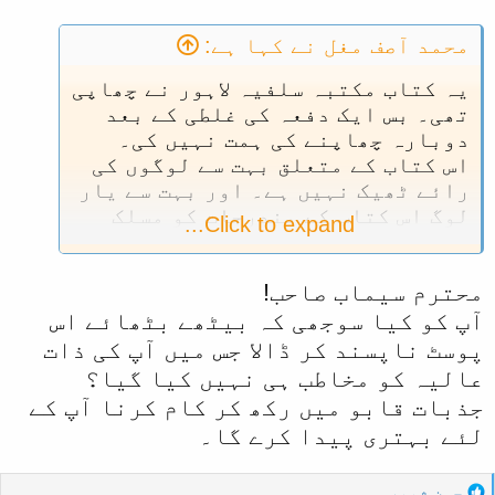
:
محمد آصف مغل نے کہا ہے:
یہ کتاب مکتبہ سلفیہ لاہور نے چھاپی
تھی۔ بس ایک دفعہ کی غلطی کے بعد
دوبارہ چھاپنے کی ہمت نہیں کی۔
اس کتاب کے متعلق بہت سے لوگوں کی
رائے ٹھیک نہیں ہے۔ اور بہت سے یار
لوگ اس کتاب کے مندرجات کو مسلک
Click to expand...
اہلحدیث کے خلاف استعمال کرتے ہیں۔
اسحاق بھٹی صاحب سے میری کئی دفعہ
محترم سیماب صاحب!
ملاقات ہوئی۔ اس کتاب کے حوالے سے
میں نے کوئی بات ان سے نہیں کی۔
آپ کو کیا سوجھی کہ بیٹھے بٹھائے اس
البتہ
پوسٹ ناپسند کر ڈالا جس میں آپ کی ذات
ملاقات سے پہلے ہی کچھ احباب نے
عالیہ کو مخاطب ہی نہیں کیا گیا؟
مجھے بتا دیا تھا کہ محترم اسحاق
جذبات قابو میں رکھ کر کام کرنا آپ کے
بھٹی صاحب نے اس کتاب میں مندرج
لئے بہتری پیدا کرے گا۔
بہت سی غلط باتوں سے رجوع کر لیا
ہے۔
R
حسن شبیر