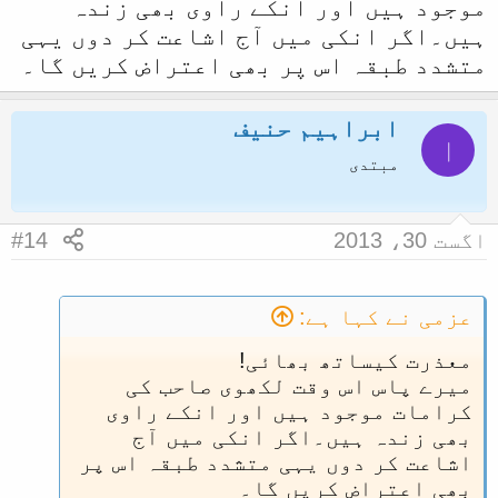
جاتا ہو،اور وہ غلط کردار ہیں
موجود ہیں اور انکے راوی بھی زندہ
،
حالانکہ غلط کرداری کسی صوفی
ہیں۔اگر انکی میں آج اشاعت کر دوں یہی
کیساتھ مختص نہیں ،اللہ کا لاکھ لاکھ
متشدد طبقہ اس پر بھی اعتراض کریں گا۔
شکر ہے ، ہمارا واسطہ کسی غلط
کردار صوفی سے نہیں پڑا،ہمارا
ابراہیم حنیف
تعلق ہمیشہ نیک سیرت صوفیاء اور
ا
عالی مرتبت اہل علم سے رہا ہے
۔‘‘(
مبتدی
بزم ارجمند ص۲۸)
اگست 30، 2013
#14
عزمی نے کہا ہے:
معذرت کیساتھ بھائی!
میرے پاس اس وقت لکھوی صاحب کی
کرامات موجود ہیں اور انکے راوی
بھی زندہ ہیں۔اگر انکی میں آج
اشاعت کر دوں یہی متشدد طبقہ اس پر
بھی اعتراض کریں گا۔