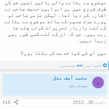
موضوع سے ہٹانے والی باتیں تھیں جن کی
طرف شروع میں ہی ابراہیم حنیف صاحب نے
اشارہ کر دیا تھا۔ لیکن عزمی صاحب تو
پورے عزم صمیم کے ساتھ موضوع سے ہٹانے
کے لئے باربار تحریرات کرتے چلے جا
رہے ہیں۔ جو کہ ان کے لئے کسی طور بھی
زیبا نہیں۔
میں آپ کی کیا خدمت کر سکتا ہوں؟
R
کلیم حیدر
and
حسن شبیر
e
a
محمد آصف مغل
c
م
t
سینئر رکن
i
o
n
اگست 30، 2013
#18
s