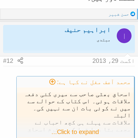
ایڈیشن میں ہی سب کچھ ہے۔ اسی لیے
ا
پہلا نسخہ چاہیے۔
R
حسن شبیر
e
a
ابراہیم حنیف
c
ا
t
مبتدی
i
o
n
اگست 29، 2013
#12
s
:
محمد آصف مغل نے کہا ہے:
اسحاق بھٹی صاحب سے میری کئی دفعہ
ملاقات ہوئی۔ اس کتاب کے حوالے سے
میں نے کوئی بات ان سے نہیں کی۔
البتہ
ملاقات سے پہلے ہی کچھ احباب نے
مجھے بتا دیا تھا کہ محترم اسحاق
Click to expand...
بھٹی صاحب نے اس کتاب میں مندرج