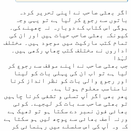
بہت سی غلط باتوں سے رجوع کر لیا
اگر بھٹی صاحب نے اپنی تحریر کردہ
ہے۔
واللہ اعلم بالصواب۔
باتوں سے رجوع کر لیا ہے تو یہی وجہ
ہوگی اس کتاب کے دوبارہ نہ چھپنے کی۔
کیونکہ بھٹی صاحب حیات ہیں اور ان کی
تمام کتب مارکیٹ میں موجود ہیں۔ مختلف
اداروں نے مختلف کتب چھاپ رکھی ہیں۔
لہٰذا
جب بھٹی صاحب نے اپنے موقف سے رجوع کر
لیا ہے تو اب ان کی پہلی بات کو لینا
اور رجوع والی بات کو نظر انداز کرنا
نامناسب معلوم ہوتا ہے۔
پھر بھی اگر آپ تسلی و تشفی کرنا چاہیں
تو بھٹی صاحب سے بات کر لیجیے۔ کوئی
بھائی فون نمبر دے سکتا ہو تو ٹھیک ہے
ورنہ آصف بھائی سے پوچھ لیں ہو سکتا ہے
کہ وہ آپ کی اس سلسلے میں رہنمائی کر