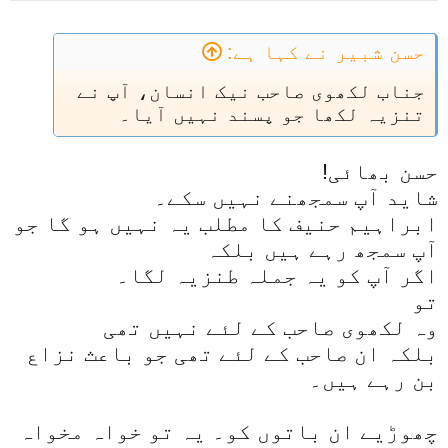
:
حسن شبیر نے کہا ہے:
جناب لکھوی صاحب نیک انسان، آپ نے
تنزیہ لکھا جو پسند نہیں آیا۔
حسن بھائی!
شاید آپ سمجھنے نہیں سکے۔
ابراہیم حنیف کا مطلب یہ نہیں ہو گا جو
آپ سمجھ رہے ہیں بلکہ
اگر آپ کو یہ جملہ طنزیہ لگا۔
تو
وہ لکھوی صاحب کے لئے نہیں تھی
بلکہ ان صاحب کے لئے تھی جو باعث نزاع
بن رہے ہیں۔
چھوڑیے ان باتوں کو۔ یہ تو خواہ مخواہ