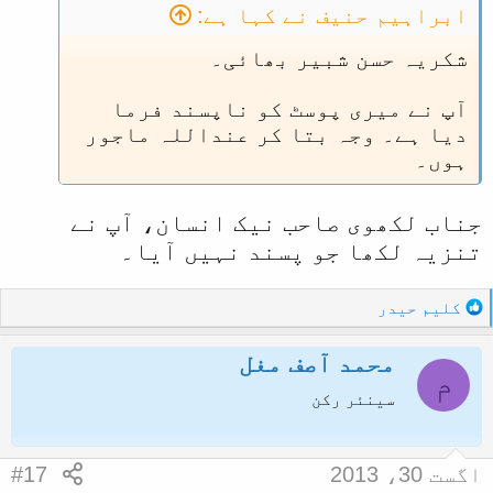
ابراہیم حنیف نے کہا ہے:
شکریہ حسن شبیر بھائی۔
آپ نے میری پوسٹ کو ناپسند فرما
دیا ہے۔ وجہ بتا کر عنداللہ ماجور
ہوں۔
جناب لکھوی صاحب نیک انسان، آپ نے
تنزیہ لکھا جو پسند نہیں آیا۔
R
کلیم حیدر
e
a
محمد آصف مغل
c
م
t
سینئر رکن
i
o
n
اگست 30، 2013
#17
s