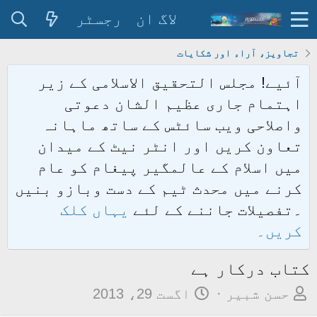
لاگ ان
رجسٹر
تجاویز، آراء اور شکایات
آئیے! مجلس التحقیق الاسلامی کے زیر
اہتمام جاری عظیم الشان دعوتی
واصلاحی ویب سائٹس کے ساتھ ماہانہ
تعاون کریں اور انٹر نیٹ کے میدان
میں اسلام کے عالمگیر پیغام کو عام
کرنے میں محدث ٹیم کے دست وبازو بنیں
۔تفصیلات جاننے کے لئے
یہاں کلک
کریں۔
کتاب درکار ہے
م
ت
حسن شبیر
اگست 29، 2013
و
ا