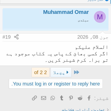
واللہ اعلم بالصواب۔
e
a
Muhammad Omar
c
M
t
مبتدی
i
o
n
جون 08، 2026
#19
s
:
السلام علیکم
اگر کسی بھائ کے پاس یہ کتاب موجود ہے
تو براہ کرم شیئر کریں۔
First
پچھلا
2 of 2
You must log in or register to reply here.
Facebook
Reddit
Pinterest
Tumblr
WhatsApp
ای میل
Link
شیئر:
تجاویز، آراء اور شکایات