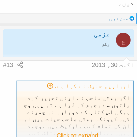
دیں۔
R
حسن شبیر
e
a
عزمی
c
ع
t
رکن
i
o
n
اگست 30، 2013
#13
s
:
ابراہیم حنیف نے کہا ہے:
اگر بھٹی صاحب نے اپنی تحریر کردہ
باتوں سے رجوع کر لیا ہے تو یہی وجہ
ہوگی اس کتاب کے دوبارہ نہ چھپنے
کی۔ کیونکہ بھٹی صاحب حیات ہیں اور
ان کی تمام کتب مارکیٹ میں موجود
ہیں۔ مختلف اداروں نے مختلف کتب
Click to expand...