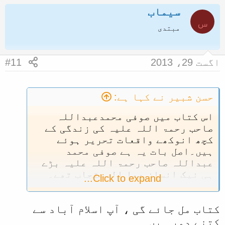
ض
سیماب
ر
س
و
ی
مبتدی
ع
خ
ک
آ
اگست 29، 2013
#11
ا
غ
آ
ا
غ
ز
حسن شبیر نے کہا ہے:
ا
اس کتاب میں صوفی محمدعبداللہ
ز
صاحب رحمۃ اللہ علیہ کی زندگی کے
ک
کچھ انوکھے واقعات تحریر ہوئے
ہیں۔اصل بات یہ ہے صوفی محمد
ر
عبداللہ صاحب رحمۃ اللہ علیہ بڑے
ن
ہی نیک انسان دعا المستجاب تھے۔
Click to expand...
ے
بڑے ہی اللہ والے تھے۔ ایک خاص
و
واقعہ سورۃ فاتحہ کے حوالے سے بھی
ا
کتاب مل جائے گی ، آپ اسلام آباد سے
قلمبند ہوا ہے۔اب نیا ایڈیشن میں
یہ سب کچھ ملتا ہے یا نہیں، پہلا
کتنے دور ہیں۔
ل