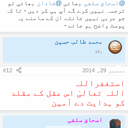
@اسحاق سلفی
بھائی
@شادان
بھائی تو
ل
ترجمہ نہیں کرے گے آپ ہی کر دیں - تا کہ
ا
جو عربی نہیں جانتے ان کے سامنے یہ
پوسٹ واضح ہو جائے -
محمد طالب حسین
رکن
دسمبر 29، 2014
#12
استغفراللہ
اللہ تعالیٰ اس عقل کے مقلد
کو ہدایت دے آمین
اسحاق سلفی