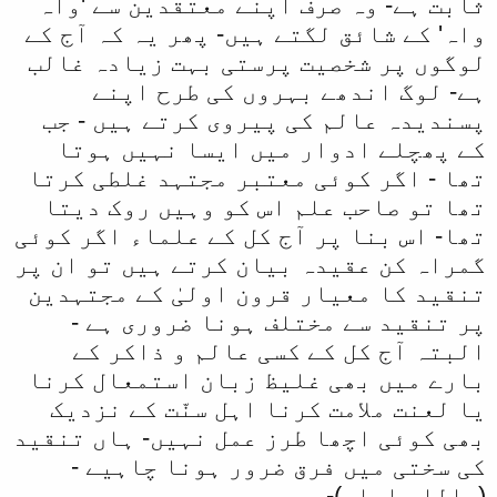
ثابت ہے- وہ صرف اپنے معتقدین سے 'واہ
واہ' کے شائق لگتے ہیں- پھر یہ کہ آج کے
لوگوں پر شخصیت پرستی بہت زیادہ غالب
ہے- لوگ اندھے بہروں کی طرح اپنے
پسندیدہ عالم کی پیروی کرتے ہیں - جب
کے پھچلے ادوار میں ایسا نہیں ہوتا
تھا - اگر کوئی معتبر مجتہد غلطی کرتا
تھا تو صاحب علم اس کو وہیں روک دیتا
تھا- اس بنا پر آج کل کے علماء اگر کوئی
گمراہ کن عقیدہ بیان کرتے ہیں تو ان پر
تنقید کا معیار قرون اولیٰ کے مجتہدین
پر تنقید سے مختلف ہونا ضروری ہے -
البتہ آج کل کے کسی عالم و ذاکر کے
بارے میں بھی غلیظ زبان استمعال کرنا
یا لعنت ملامت کرنا اہل سنّت کے نزدیک
بھی کوئی اچھا طرز عمل نہیں- ہاں تنقید
کی سختی میں فرق ضرور ہونا چاہیے -
(واللہ اعلم)-