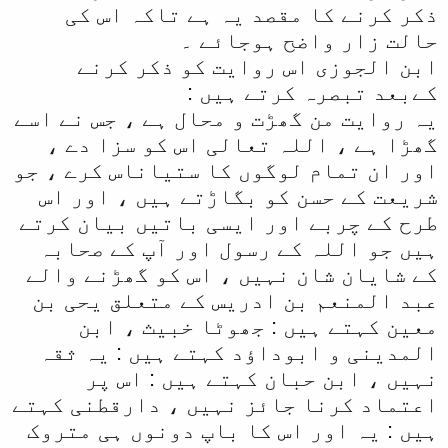
ذکر کرنے کا مقصد یہ ہے تاکہ اس کی
حالت زار واضح ہوجائے ۔
ابن الجوزی اس روایت کو ذکر کرنے
کےبعد تبصرہ کرتے ہیں :
یہ روایت من گھڑت و محال ہے ، جس نے اسے
گھڑا ہے ، اللہ تعالی اس کو سزا دے ،
اور ان تمام لوگوں کا ستیاناس کرے ، جو
شریعت کے حسن کو بگاڑتے ہیں ، اور اس
طرح کے چربے اور ایسی باتیں بیان کرتے
ہیں جو اللہ کے رسول اور آپ کے صحابہ
کے شایان شان نہیں ، اس کو گھڑنے والے
عبد المنعم بن ادریس کے متعلق یحی بن
معین کہتے ہیں : جھوٹا خبیث ، ابن
المدینی و ابوداؤد کہتے ہیں : یہ ثقہ
نہیں ، ابن حبان کہتے ہیں : اس پر
اعتماد کرنا جائز نہیں ، دارقطنی کہتے
ہیں : یہ اور اس کا باپ دونوں ہی متروک