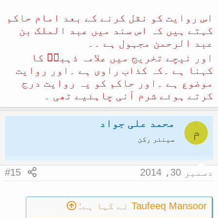
اس روایت کو نقل کرنے کے بعد امام حاکم
کہتے ہیں کہ اس سند میں عبد الملک بن
عبد الرحمن مجہول ہے ۔۔
اور نیچے تخریج میں علامہ ذہبیؒ کا
کہنا ہے ۔کہ کذاب راوی ہے ۔اور روایت
موضوع ہے ۔اور حاکم کو یہ روایت درج
کرتے ہوئے شرم آنی چاہئیے تھی ۔
محمد علی جواد
م
سینئر رکن
دسمبر 30، 2014
#15
Taufeeq Mansoor نے کہا ہے: