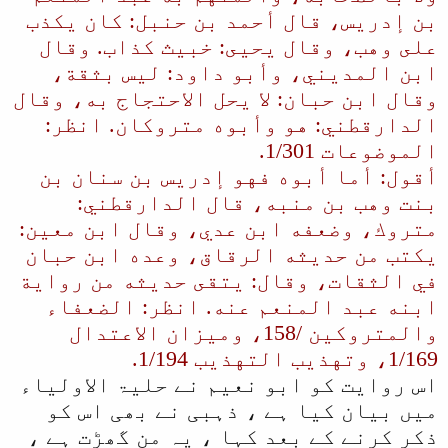
بن إدريس، قال أحمد بن حنبل: كان يكذب
على وهب، وقال يحيى: خبيث كذاب. وقال
ابن المديني، وأبو داود: ليس بثقة،
وقال ابن حبان: لا يحل الاحتجاج به، وقال
الدارقطني: هو وأبوه متروكان. انظر:
الموضوعات 1/301.
أقول: أما أبوه فهو إدريس بن سنان بن
بنت وهب بن منبه، قال الدارقطني:
متروك، وضعفه ابن عدي، وقال ابن معين:
يكتب من حديثه الرقاق، وعده ابن حبان
في الثقات، وقال: يتقى حديثه من رواية
ابنه عبد المنعم عنه. انظر: الضعفاء
والمتروكين /158، وميزان الاعتدال
1/169، وتهذيب التهذيب 1/194.
اس روایت کو ابو نعیم نے حلیۃ الاولیاء
میں بیان کیا ہے ، ذہبی نے بھی اس کو
ذکر کرنے کے بعد کہا ، یہ من گھڑت ہے ،