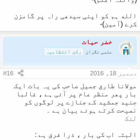
الله ہم کو اپنی سیدھی راہ پر گامزن
کرے (آمین)-
خضر حیات
رکن انتظامیہ
علمی نگران
دسمبر 18، 2016
#16
مولانا طارق جمیل صاحب کی یہ بات ایک
بار پھر منظر عام پر آئی ہے ، غالبا
جنید جمشید کے جنازے پر لوگوں کو
نصیحت کرتے ہوئے بیان ہے ۔
لنک
البتہ اب کی بار ، ذرا فرق ہے :