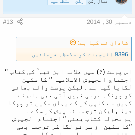
رکن انتظامیہ
فعال رکن
دسمبر 30، 2014
#13
شادان نے کہا ہے:
9396 اٹیچمنٹ کو ملاحظہ فرمائیں
اس پوسٹ (۶) میں علامہ ابن قیم ؒ کی کتاب ’‘
اجتماع الجیوش الاسلامیہ ’‘ کا سکین
لگایا گیا ہے ۔لیکن پوسٹ والے بھائی
کو چونکہ عربی نہیں آتی تھی ۔اس نے
کہیں سے کاپی کر کے یہاں سکین تو چپکا
دیا ،لیکن ترجمہ نہ پیش کر سکے ۔
ہم محولہ کتاب یعنی ’‘ اجتماع الجیوش
’‘کا سکین از سر نو لگا کر ترجمہ بھی
بتاتے ہیں ۔اور اس عبارت کا صحیح