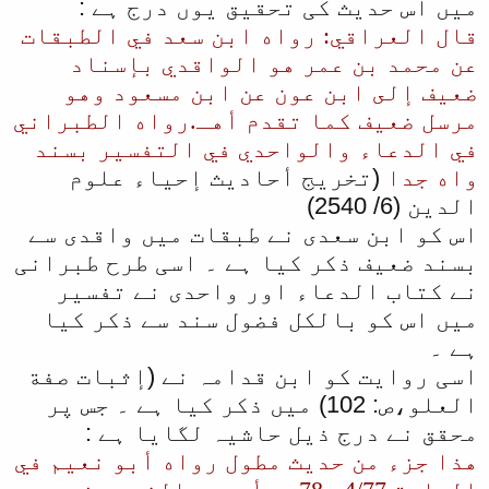
میں اس حدیث کی تحقیق یوں درج ہے :
قال العراقي: رواه ابن سعد في الطبقات
عن محمد بن عمر هو الواقدي بإسناد
ضعيف إلى ابن عون عن ابن مسعود وهو
مرسل ضعيف كما تقدم أهـ.رواه الطبراني
في الدعاء والواحدي في التفسير بسند
واه جدا
(تخريج أحاديث إحياء علوم
الدين (6/ 2540)
اس کو ابن سعدی نے طبقات میں واقدی سے
بسند ضعیف ذکر کیا ہے ۔ اسی طرح طبرانی
نے کتاب الدعاء اور واحدی نے تفسیر
میں اس کو بالکل فضول سند سے ذکر کیا
ہے ۔
اسی روایت کو ابن قدامہ نے (إثبات صفة
العلو،ص: 102) میں ذکر کیا ہے ۔ جس پر
محقق نے درج ذیل حاشیہ لگایا ہے :
هذا جزء من حديث مطول رواه أبو نعيم في