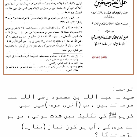
ترجمہ:
سیدنا عبد اللہ بن مسعود رضی اللہ عنہ
فرماتے ہیں ،جب (آخری مرض )میں نبی
کریم ﷺ کی تکلیف میں شدت ہوئی ، تو ہم
نے عرض کی ،آپ پر کون نماز (جنازہ)
پڑھائے گا ؟