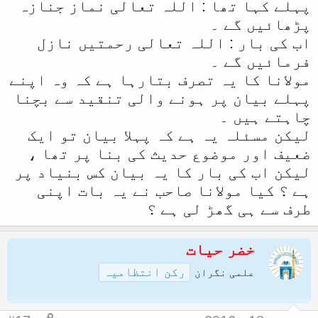
پہلے کہا تھا : اللہ تعالی نماز جنازہ
پڑھائیں گے ۔
اب کی بار : اللہ تعالی رحمتیں نازل
فرمائیں گے ۔
مولانا کا یہ تصرف بتارہا ہے کہ وہ اپنے
پہلے بیان پر ہونے والی تنقید سے بچنا
چاہتے ہیں ۔
لیکن مسئلہ یہ ہے کہ پہلا بیان تو ایک
ضعیف اور موضوع حدیث کی بنا پر تھا ،
لیکن اب کی بار کا یہ بیان کس بنیاد پر
ہے ؟ کیا مولانا صاحب نے یہ بات اپنی
طرف سے ہی گھڑ لی ہے ؟
خضر حیات
رکن انتظامیہ
علمی نگران