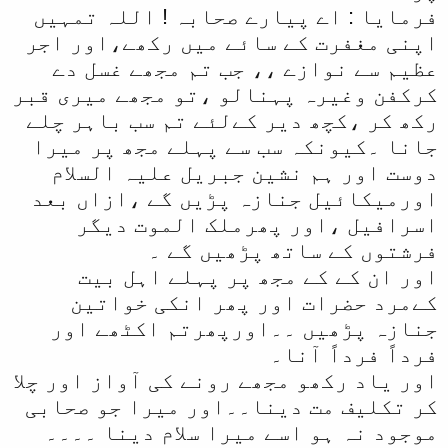
فرمایا : اے پیارے صحابہ ! اللہ تمہیں
اپنی مغفرت کے سائے میں رکھے،اور اجر
عظیم سے نوازے ،، جب تم مجھے غسل دے
کرکفن وغیرہ پہنالو ،تو مجھے میری قبر
رکھ کر ،کچھ دیر کےلئے تم سب باہر چلے
جانا ۔کیونکہ سب سے پہلے مجھ پر میرا
دوست اور ہم نشین جبریل علیہ السلام
اورمیکائیل جنازہ پڑیں گے ،ازاں بعد
اسرافیل ،اور پھرملک الموت دیگر
فرشتوں کے ساتھ پڑھیں گے ۔
اور ان کے کے مجھ پر پہلے اہل بیت
کےمرد حضرات اور پھر انکی خواتین
جنازہ پڑھیں ۔۔اورپھرتم اکٹھے اور
فرداً فرداً آنا۔
اور یاد رکھو مجھے رونے کی آواز اور چلا
کر تکلیف مت دینا۔۔اور میرا جو صحابی
موجود نہ ہو اسے میرا سلام دینا ۔۔۔۔