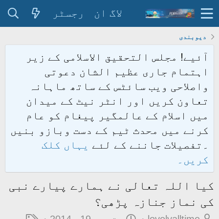
لاگ ان
رجسٹر
دیوبندی
آئیے! مجلس التحقیق الاسلامی کے زیر
اہتمام جاری عظیم الشان دعوتی
واصلاحی ویب سائٹس کے ساتھ ماہانہ
تعاون کریں اور انٹر نیٹ کے میدان
میں اسلام کے عالمگیر پیغام کو عام
کرنے میں محدث ٹیم کے دست وبازو بنیں
۔تفصیلات جاننے کے لئے
یہاں کلک
کریں۔
کیا اللہ تعالی نے ہمارے پیارے نبی
کی نماز جنازہ پڑھی؟
م
ت
ٹ