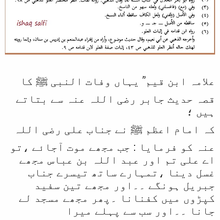
علامہ ابن قیم ؒ یہاں وفات النبی ﷺ کا
قصہ حدیث جابر رضی اللہ عنہ سے بتاتے
ہیں ؛
کہ امام اعظم ﷺ نے جناب علی رضی اللہ
عنہ کو فرمایا : جب مجھے موت آجائے ،تو
اے علی تم اور عبد اللہ بن عباس مجھے
غسل دینا ،تمہارے ساتھ تیسرے جناب
جبریل ہونگے ۔۔اور مجھے تین سفید
کپڑوں میں کفنانا ۔پھر مجھے مسجد لے
جانا ۔۔اور سب سے پہلے میرا