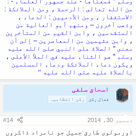
وسلم " فمعناها - عند جمهور العلماء - :
من الله تعالى : الرحمة ، ومن الملائكة :
الاستغفار ، ومن الآدميين : الدعاء ،
وذهب آخرون – ومنهم أبو العالية من
المتقدمين ، وابن القيم من المتأخرين
، وابن عثيمين من المعاصرين – إلى أن
معنى " الصلاة على النبي صلى الله عليه
وسلم " هو الثناء عليه في الملأ الأعلى ،
ويكون دعاء الملائكة ودعاء المسلمين
بالصلاة عليه صلى الله عليه ‘‘
اسحاق سلفی
رکن انتظامیہ
فعال رکن
دسمبر 30، 2014
#14
اورمولوی طارق جمیل جو نامراد ذاکروں