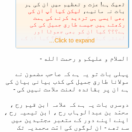
ٹھیک ہے! عزت و تعظیم میں ان کی ہر
بات نہ مانیے،
لیکن کیا آپ ان کی
بھی ایسی ہی تردید کرنے کی ہمت
رکھتے ہیں جیسے طارق جمیل کی کی
ہے؟؟؟ کیا ان کو بھی جھوٹا اور
لعنتی کہنے کی ہمت ہے؟؟؟ کیا ان کے
Click to expand...
اوپر بھی ویڈیو بنا کر شائع کرنے
کی ہمت ہے؟؟؟
السلام و علیکم و رحمت الله -
پہلی بات تو یہ ہے کہ صاحب مضمون نے
مولانا طارق جمیل کی کذب بیانی بیان کی
ہے ان پر بقائده لعنت ملامت نہیں کی -
دوسری بات یہ ہے کہ علامہ ابن قیم رح ،
محمّد بن عبدالوہاب رح ، ابن تیمیہ رح ،
اپنے اپنے دور کے متعبر مجتہدین میں
سے تھے - ان لوگوں کی امّت محمدیہ تک