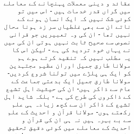
عقائد و دینی معملات پہنچانے کے معاملے
میں گراں قدر خدمات ہیں - اس میں تو
کوئی شک نہیں کہ ایک انسان ہونے کے
ناتے ان سے بھی غلطیاں سر زد ہونا محال
نہیں تھا - ان کی وہ تعبیریں جو قرانی
نصوص سے صحیح ثابت نہیں ہوتی ان کی میں
نے یہاں خود تردید کی ہے - لیکن اس کا
یہ مطلب نہیں کہ تنقید کرتے ہوے ہم
مولانا طارق جمیل اوران عظیم مجتہدین
کو ایک ہی پلڑے میں تولنا شروع کردیں-
مولانا طارق جمیل ایک بدعتی جماعت کے
عام سے ذاکر ہیں- ان کی حیثیت اہل تشیع
کے ذاکروں کی طرح کی ہے - بلکہ شاید اہل
تشیع کے ذاکر ان سے کچھ زیادہ ہی علم
رکھتے ہوں- مولانا قرآن و احدیث کے علم
سے بے بہرہ ہیں نہ ہی ان کی قرآن و
احدیث کے معاملے میں کوئی دقیق تحقیق