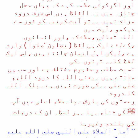
اور اگرکوئی علامہ کہے کہ یہاں محل
جنازہ میں یہ الفاظ ہیں اس صرف درود
مراد نہیں ۔۔تو آیت کریمہ کو غور سے
دیکھو ،آیت میں
اللہ تعالی ،ملائکہ ،اور انسانوں
،کےلئے ایک ہی لفظ ( یصلون ‘صلوا ) وارد
ہے ،لیکن اہل ایمان جانتے ہیں ،اس ایک
لفظ کا۔۔ تینوں ۔کی
نسبت مطلب و مفہوم مختلف ہے اور سب ہی
مانتے ہیں ۔یعنی اللہ کا درود اللہم
صلی علی ۔۔کی صورت نہیں ہے ۔بلکہ اللہ
کا درود
رحمتوں کی بارش ۔یا۔ملاء اعلی میں آپ
ﷺ کی ثناء ۔یا ۔ہر لحظہ ان کے درجات
کی بلندی وغیرہا
’’ أما " الصلاة على النبي صلى الله عليه