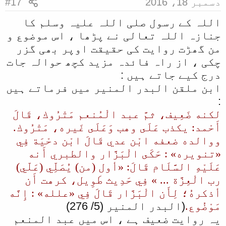
دسمبر 18، 2016
#17
اللہ کے رسول صلی اللہ علیہ وسلم کا
جنازہ اللہ تعالی نے پڑھا ، اس موضوع و
من گھڑت روایت کی حقیقت اوپر بھی گزر
چکی ، از راہ فائدہ مزید کچھ حوالہ جات
درج کیے جاتے ہیں :
ابن ملقن البدر المنیر میں فرماتے ہیں
:
لكنه ضَعِيف، ثمَّ عبد الْمُنعم مَتْرُوك، قَالَ
أَحْمد: يكذب عَلَى وهب وَعَلَى غَيره، مَتْرُوك.
ووالده ضعفه ابْن عدي قَالَ ابْن دحْيَة فِي
«تنويره» : حَكَى الْبَزَّار والطبري أَنه
عَلَيْهِ السَّلَام قَالَ: «أول (من) يُصَلِّي (عَلّي)
رب الْعِزَّة ... » فِي حَدِيث طَوِيل، كرهت أَن
أذكرهُ؛ لِأَن الْبَزَّار قَالَ فِي «علله» : إِنَّه
مَوْضُوع.
(البدر المنير (5/ 276)
یہ روایت ضعیف ہے ، اس میں عبد المنعم