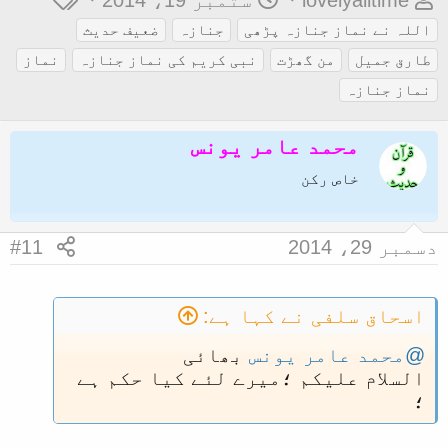
lovelyalltime
ستمبر 19، 2014
و
ا
ی
اللہ نے نماز جنازہ پڑھی
جنازہ
ضعیف حدیث
ض
ر
گ
طارق جمیل
من گھڑت
نبی کریم کی نماز جنازہ
نماز
و
ی
ز
نماز جنازہ
ع
خ
ک
آ
محمد عامر یونس
ا
غ
خاص رکن
آ
ا
غ
ز
دسمبر 29، 2014
#11
ا
ز
ک
اسحاق سلفی نے کہا ہے:
ر
@محمد عامر یونس
بھائی
ن
السلام علیکم ؛میرے لئے کیا حکم ہے
ے
؛
و
ا