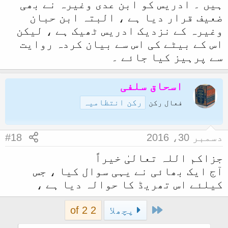
ہیں ۔ ادریس کو ابن عدی وغیرہ نے بھی
ضعیف قرار دیا ہے ، البتہ ابن حبان
وغیرہ کے نزدیک ادریس ٹھیک ہے ، لیکن
اس کے بیٹے کی اس سے بیان کردہ روایت
سے پرہیز کیا جائے ۔
اسحاق سلفی
رکن انتظامیہ
فعال رکن
دسمبر 30، 2016
#18
جزاکم اللہ تعالیٰ خیراً
آج ایک بھائی نے یہی سوال کیا ، جس
کیلئے اس تھریڈ کا حوالہ دیا ہے ،
First
پچھلا
2 of 2