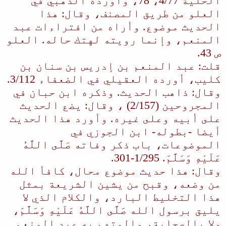
الحلية 4/77، 78، وأورده الذهبي في
العلو من طريق المصنف، وقال: هذا
الحديث موضوع. وأراه من افتراءات عبد
المنعم، وإنما رويته لهتك حاله. العلو
ص 43.
قلت: عبد المنعم بن إدريس بن سنان بن
كليب، أورده العقيلي في الضعفاء 3/112.
وقال: ذاهب الحديث. وذكره ابن حبان في
المجروحين (2/157) ، وقال: يضع الحديث
على أبيه وعلى غيره. وأورد هذا الحديث
أيضا -بطوله- ابن الجوزي في
الموضوعات، باب ذكر وفاته صَلَّى اللَّهُ
عَلَيْهِ وَسَلَّمَ. 1/295-301.
وقال: هذا حديث موضوع محال، كافأ الله
من وضعه، وقبح من يشين الشريعة بمثل
هذا التخليط البارد، والكلام الذي لا
يليق برسول الله صَلَّى اللَّهُ عَلَيْهِ وَسَلَّمَ،
ولا بالصحابة، والمتهم به عبد المنعم