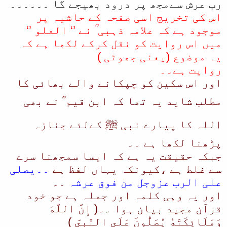
رب عرش سےمجھ پر درود بھیجے گا ۔۔۔۔۔۔
اس کی تخریج اسی صفحہ کے حاشیہ پر
موجود ہے کہ علامہ ذہبی ؒ نے ’‘ العلو ’‘
میں اس روایت کو نقل کرکے لکھا ہے کہ
یہ موضوع (یعنی جھوٹی )
روایت ہے۔۔
اور اس سکین کو چپکانے والے بھائی کا
مطلب شاید یہ تھا کہ ابن قیم ؒ نے بھی
اللہ کا پیارے نبی ﷺ کےلئے جنازہ
پڑھنا لکھا ہے ۔۔
جبکہ حقیقت یہ ہے کہ ایسا سمجھنا سرے
سے غلط ہے ،کیونکہ یہاں لفظ ہے
۔۔یصلی
علی الرب عزوجل من فوق عرشہ
۔۔
اور یہ وہی کلمہ اور جملہ ہے جو خود
قرآن مجید بیان ہوا ۔۔( إِنَّ اللَّهَ
وَمَلَائِكَتَهُ يُصَلُّونَ عَلَى النَّبِيِّ )