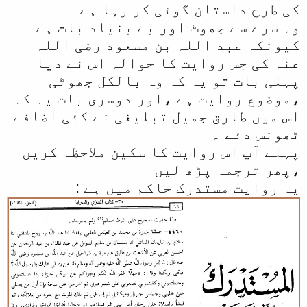
کی طرح داستان گوئی کر رہا ہے
وہ سرے سے جھوٹ اور بے بنیاد بات ہے
کیونکہ عبد اللہ بن مسعود رضی اللہ
عنہ کی جس روایت کا حوالہ اس نے دیا
پہلی بات تو یہ کہ وہ بالکل جھوٹی
،موضوع روایت ہے ،اور دوسری بات یہ کہ
اس میں طارق جمیل تبلیغی نے کئی اضافے
ٹھونس دئے ۔
پہلے آپ اس روایت کا سکین ملاحظہ کریں
،پھر ترجمہ پڑھ لیں
یہ روایت مستدرک حاکم میں ہے :