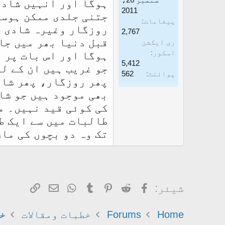
ہوگا اور انہیں شادی
2011
جتنی جلدی ممکن ہوسک
پیغامات
روزگار وغیرہ شادی ک
2,767
قبل دنیا بھر میں جا
ری ایکشن
اسکور
ہوگا اور اس بات پر 
5,412
جو غریب ہیں ان کے ل
پوائنٹ
562
پھر روزگار، پھر شاد
بھی موجود ہیں جو شا
کی کوئی قید نہیں۔ م
طالبات میں سے ایک ط
تک وہ دو بچوں کی ما
Facebook
Reddit
Pinterest
Tumblr
WhatsApp
ای میل
Link
شیئر:
Home
Forums
خطبات ومقالات
خ