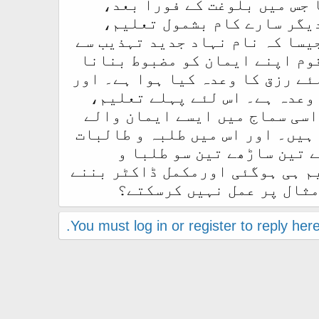
 جس میں بلوغت کے فورا بعد،
دیگر سارے کام بشمول تعلیم،
یسا کہ نام نہاد جدید تہذیب سے
قوم اپنے ایمان کو مضبوط بنانا
ئے رزق کا وعدہ کیا ہوا ہے۔ اور
 وعدہ ہے۔ اس لئے پہلے تعلیم،
اسی سماج میں ایسے ایمان والے
ہیں۔ اور اس میں طلبہ و طالبات
 تین ساڑھے تین سو طلبا و
یم ہی ہوگئی اورمکمل ڈاکٹر بننے
مثال پر عمل نہیں کرسکتے؟
You must log in or register to reply here