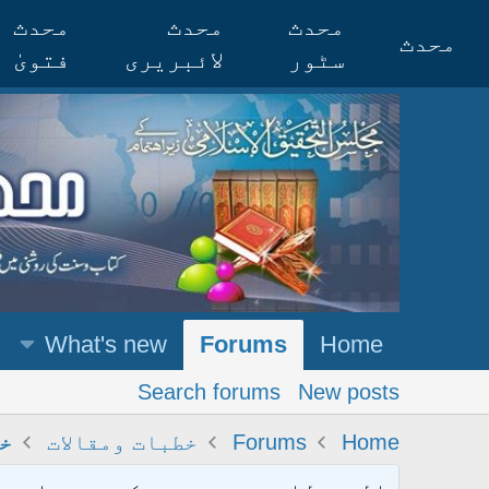
محدث
محدث
محدث
محدث
سٹور
لائبریری
فتویٰ
What's new
Forums
Home
Search forums
New posts
Home
Forums
خطبات ومقالات
خ