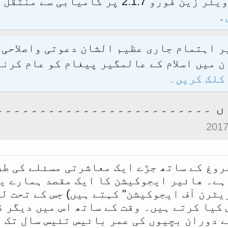
الحمدللہ محدث فورم کو نئےسافٹ ویئر زین فور
۔
یر اہتمام جاری عظیم الشان دعوتی واصلاحی
 میں اسلام کے عالمگیر پیغام کو عام کرنے
کلک کریں۔
ں ۔۔۔۔۔۔۔۔۔۔۔۔۔۔۔۔۔۔۔۔۔۔۔۔۔
وغ کے ساتھ جڑے ایک معاشرتی مسئلے کی طرف
ہے۔ ھائیر ایجوکیشن کا ایک مقصد ہمارے ی
ریٹرن آف ایجوکیشن" کہتے ہیں) جس کے تحت ل
کیا کرتے ہیں۔ وقت کے ساتھ اس میں دیگر 
ے دوران بچیوں کی عمر بائیس تئیس سال تک 