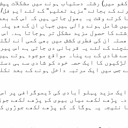
کفو میں) رشتہ دستیاب ہونے میں مشکلات پی
نے کے بجائے "مزید تعلیم" کے لئے ایم فل/ا
یں شامل ہونے والی ہیں جہاں ان کے ھم پلہ
شتے کا حصول مزید مشکل تر ہوجاتا ہے۔ اس 
ھستہ ان کی فطری کشش میں بھی کمی آنے لگت
نچنے کے لئے یہ قربانی دی جاتی ہے اس پیر
سے شادی کے بے پناہ مواقع موجود ہوتے ہیں
لڑکیوں کا ایک حصہ خود کو شادی سے ہی دست
 ایک vicious circle ہے جس میں ایک مرتبہ داخل ہونے ک
ایک مزید پہلو آبادی کی ڈیموگرافی پر اس 
دہ پڑھے لکھے میاں بیوی کم پڑھے لکھے جوڑ
ا نتیجہ یہ ہوگا کہ کم پڑھے لکھے جوڑوں ک