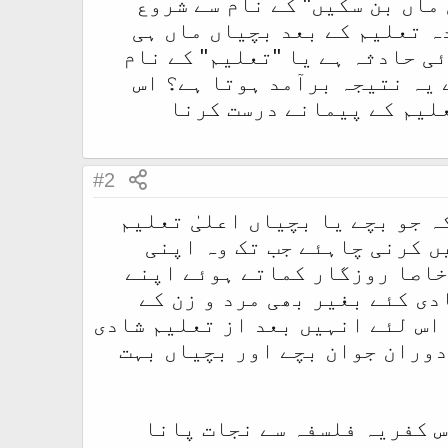
ماں بن سکیں" کے نام سے شروع
ہ تعلیم کے بعد بچیاں ماں ہی
ی حادثہ ہے یا "تعلیم" کے نام
 یہ نتیجہ برآمد ہوتا ہے؟ اس
لیم کے پیمانے درست کرنا
#2
 جو بچے یا بچیاں اعلیٰ تعلیم
ں کرنی چاہئے جب تک وہ اپنی
 خاصا روزگار کماتے ہوئے اپنے
دی کئے بغیر بھی مرد و زن کے
اس لئے انہیں بعد از تعلیم شادی
دوران جوان بچے اور بچیاں بہت
س کفریہ فلسفہ سے نجات پانا