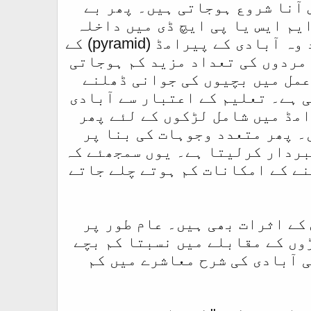
ش آنا شروع ہوجاتی ہیں۔ پھر بے
یم ایس یا پی ایچ ڈی میں داخلہ
لے لیتی ہیں مگر ایسا کرتے وقت یہ بھول جاتی ہیں کہ اس کے بعد وہ آبادی کے پیرامڈ (pyramid) کے
 مردوں کی تعداد مزید کم ہوجاتی
عمل میں بچیوں کی جوانی ڈھلنے
ی ہے۔ تعلیم کے اعتبار سے آبادی
امڈ میں شامل لڑکوں کے لئے پھر
۔ پھر متعدد وجوہات کی بنا پر
بردار کرلیتا ہے۔ یوں سمجھئے کہ
ے بعد نکلنے کے امکانات کم ہوتے چلے جاتے
کے اثرات بھی ہیں۔ عام طور پر
وں کے مقابلے میں نسبتا کم بچے
ی آبادی کی شرح معاشرے میں کم