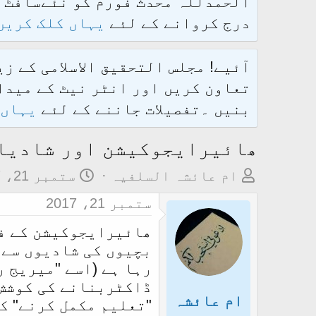
درج کروانے کے لئے
یہاں کلک کریں
آئیے! مجلس التحقیق الاسلامی کے ز
تعاون کریں اور انٹر نیٹ کے میدان
بنیں ۔تفصیلات جاننے کے لئے
یہاں 
ھائیرایجوکیشن اور شادیا
م
ت
ام عائشہ السلفیہ
ستمبر 21، 2017
و
ا
ستمبر 21، 2017
ض
ر
ھائیرایجوکیشن کے فر
و
ی
بچیوں کی شادیوں سے 
ع
خ
رہا ہے (اسے "میریج 
ک
آ
ڈاکٹربنانے کی کوشش 
ا
غ
ام عائشہ
"تعلیم مکمل کرنے" ک
آ
ا