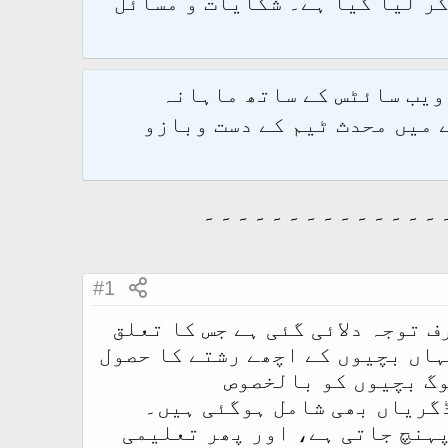
و 2.1.7 پر کامیابی سے منتقل کر لیا گیا ہے۔ شکایات و مسائل
 ویب سائٹس کے ساتھ ماہانہ
 میں محدث ٹیم کے دست وبازو
۔۔۔۔۔۔۔۔۔۔۔۔۔۔
#1
 توجہ دلائی گئی ہے جس کا تعلق
ہاں بچیوں کے اچھے رشتے کا حصول
وگ بچیوں کو بالخصوص
ڈگریاں بھی شامل ہوگئی ہیں۔
پہنچ جاتی ہے، اور پھر تعلیمی