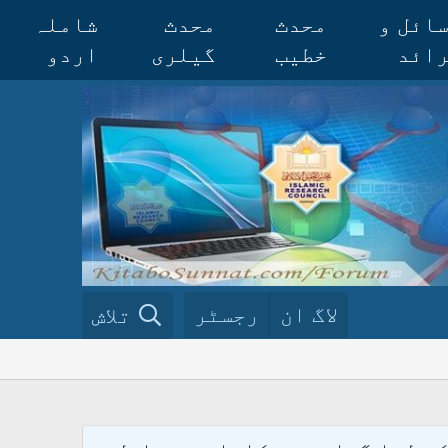
ائل و
محدث
محدث
شاملہ
ائد
خطیب
گیلری
اردو
لاگ ان
رجسٹر
تلاش