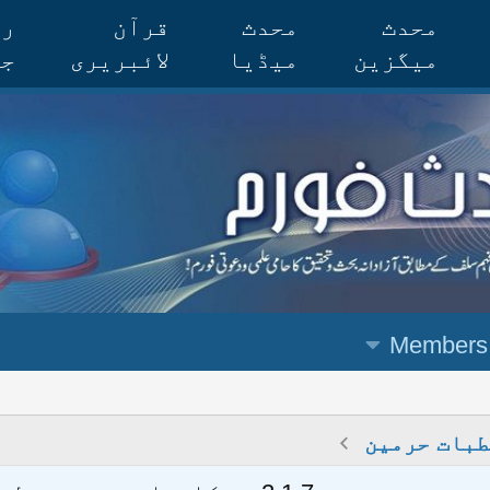
محدث
محدث
قرآن
رس
میگزین
میڈیا
لائبریری
جر
Members
طبات حرمین