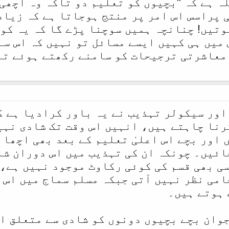
ہ ہے کہ "بچیوں کو تعلیم دو تاکہ وہ اچھی 
ی پراسس اس امر پر منتج ہوجاتا ہے کہ زیاد
وتیں! چنانچہ ہمیں سوچنا پڑے گا کہ یہ کوئ
 میں ہی کہیں ایسے مسائل تو نہیں کہ اس سے
معاشرتی ترجیحات کو سامنے رکھتے ہوئے تع
اور سیکولر تہذیب نے یہ باور کرادیا ہے کہ
رنا چاہتے ہیں، انہیں اس وقت تک شادی نہی
 اور بچے اس اعلیٰ تعلیم کے بعد بھی اچھا
ائیں۔ چونکہ ان کی تہذیب میں اس دوران شا
ی بھی قسم کی کوئی رکاوٹ موجود نہیں ہے، 
امی نظر نہیں آتی جبکہ مسلم سماج میں اس 
 ہوتے ہیں۔
وان بچے بچیوں دونوں کو شادی سے متعلق ا