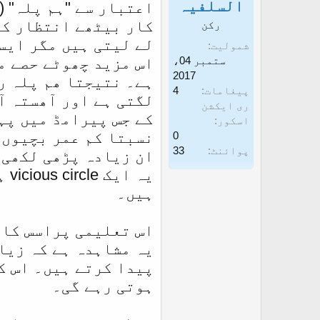
السلفیہ
اعتبار سے "ہم پلہ" (
غ
ز
کار بیٹھے انتظار کر
رکن
ا
شمولیت
ز
ستمبر 04،
اس مزید چھوٹے حصے م
ک
2017
ہے۔ نتیجتا ھم پلہ ر
پیغامات
4
ر
لگتی ہے اور آھستہ آ
ری ایکشن
ن
کے جس پیرامڈ میں پہ
اسکور
نسبتا کم عمر بچیوں 
ے
0
پوائنٹ
33
ان زیادہ پڑھی لکھی 
و
یہ
ا
ہیں۔
ل
ا
اس تعلیمی پراسس کا 
یہ مشاہدہ ہے کہ زیا
پیدا کرتے ہیں۔ اس ک
ہوتی رہے گی۔