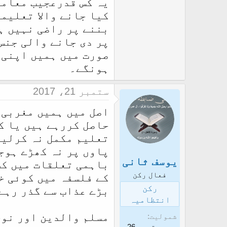
یہ کس قدرعجیب معامل
کیا جانے والا تعلیم
بننے پر راضی نہیں ہ
پر دی جانے والی جنس
صورت میں ہمیں اپنی 
ہونگے۔
ستمبر 21، 2017
اصل میں ہمیں مغربی 
حاصل کررہے ہیں یا ک
تعلیم مکمل نہ کرلیں
پاوں پر نہ کھڑے ہوج
یوسف ثانی
باہمی تعلقات میں کس
فعال رکن
کے فلسفہ میں کوئی خ
رکن
بڑے عذاب سے گذر رہے
انتظامیہ
مسلم والدین اور نوج
شمولیت
ستمبر 26،