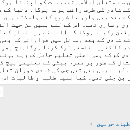
 سے متعلق اسلامی تعلیمات کو اپنانا ہوگا
ے شادی کی طرف راغب ہونا ہوگا۔ دنیا کے 
ے بعد بھی جاری یا شروع کئے جاسکتے ہیں ج
ری و ساری تھے۔ اس کے لئے ہمیں من حیث ال
یقین رکھنا ہوگا کہ اللہ نے ہر انسان کے ل
ئے شادی کے بعد وسائل میں فراوانی کا بھی
ی کا کفریہ فلسفہ ترک کرنا ہوگا۔آج بھی 
دی کرکے بھی اعلیٰ تعلیم حاصل کررہے ہوتے 
ثال کے طور پر میری بیٹی کے تعلیمی بیچ کے
البہ ایسی بھی تھی جس کی شادی دوران تعل
ں بن چکی تھی۔ کیا بقیہ طلبہ و طالبات اس 
.
طبات حرمین