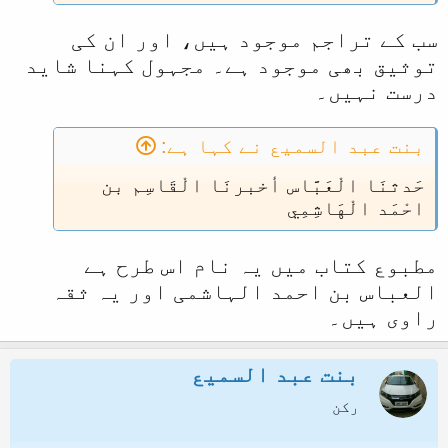
سب کے تراجم موجود ہیں، اور ان کی
توثیق بھی موجود ہے۔ مجہول کہنا شاید
درست نہیں۔
بنت عبد السمیع نے کہا ہے:
حَدثنَا الْعَبَّاس أخبرنَا الْقَاسِم بن
احْمَد الْهَاشِمِي
مطبوع کتاب میں یہ نام اس طرح ہے
العباس بن احمد الہاشمی اور یہ ثقہ
راوی ہیں۔
بنت عبد السمیع
رکن