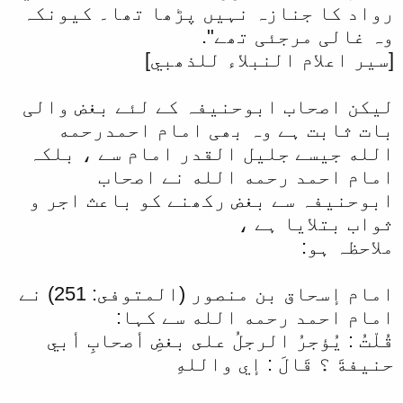
رواد کا جنازہ نہیں پڑھا تھا۔ کیونکہ
وہ غالی مرجئی تھے".
[سیر اعلام النبلاء للذھبي]
لیکن اصحاب ابوحنیفہ کے لئے بغض والی
بات ثابت ہے وہ بھی امام احمدرحمه
الله جیسے جلیل القدر امام سے ، بلکہ
امام احمد رحمه الله نے اصحاب
ابوحنیفہ سے بغض رکھنے کو باعث اجر و
ثواب بتلایا ہے ،
ملاحظہ ہو:
امام إسحاق بن منصور (المتوفى: 251) نے
امام احمد رحمه الله سے کہا:
قُلْتُ : يُؤجرُ الرجلُ على بغضِ أصحابِ أبي
حنيفةَ ؟ قَالَ : إي واللهِ