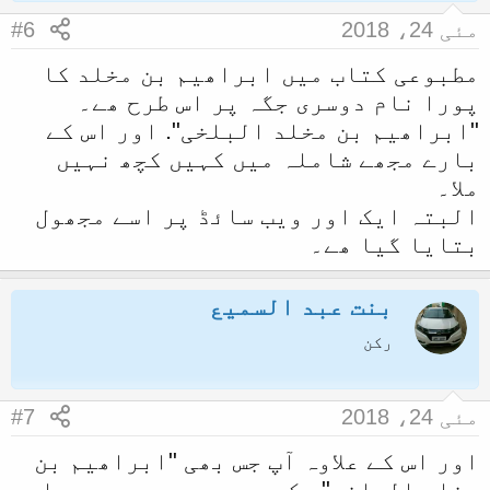
مئی 24، 2018
#6
مطبوعی کتاب میں ابراھیم بن مخلد کا
پورا نام دوسری جگہ پر اس طرح ھے۔
"ابراھیم بن مخلد البلخی". اور اس کے
بارے مجھے شاملہ میں کہیں کچھ نہیں
ملا۔
البتہ ایک اور ویب سائڈ پر اسے مجھول
بتایا گیا ھے۔
بنت عبد السمیع
رکن
مئی 24، 2018
#7
اور اس کے علاوہ آپ جس بھی "ابراھیم بن
مخلد البلخی"، کو سمجھ رہے ھیں۔ وہ اس