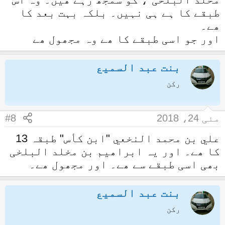
طبقے کا ہے ہی نہیں۔ بلکہ بہت بعد کا
ھے۔
اور جو اسی طبقے کا ھے وہ مجھول ھے
بنت عبد السمیع
رکن
مئی 24، 2018
#8
علي بن محمد النخعي "ابن كأس" طبقہ 13
کا ھے۔ اور یہ ابراھیم بن مخلد البلخی
بھی اسی طبقے سے ھے۔ اور مجھول ھے۔
بنت عبد السمیع
رکن