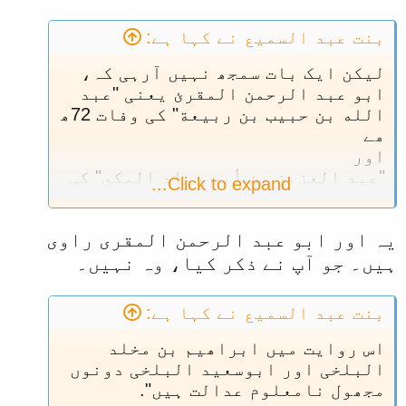
بنت عبد السمیع نے کہا ہے:
لیکن ایک بات سمجھ نہیں آرہی کہ،
ابو عبد الرحمن المقرئ یعنی "عبد
الله بن حبيب بن ربيعة" کی وفات 72ھ
ھے
اور
"عبد العزيز بن أبي رواد المكي" کی
Click to expand...
وفات 159ھ ھے۔
۔۔۔
یہ اور ابو عبد الرحمن المقری راوی
تو پھر ابو عبد الرحمن المقرئ نے
عبد الله بن أبي رواد سے کس طرح
ہیں۔ جو آپ نے ذکر کیا، وہ نہیں۔
روایت کرلی؟ اور کس عمر میں یہ
روایت کی؟
بنت عبد السمیع نے کہا ہے:
@کفایت اللہ
@کلیم حیدر
@ابن
داود
@خضر حیات
اس روایت میں ابراھیم بن مخلد
البلخی اور ابوسعید البلخی دونوں
مجھول نامعلوم عدالت ہیں".