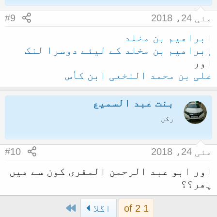
مئی 24، 2018
#9
ابراھیم بن مخلد
إبراھیم بن مخلد کے لیئے دوسرا لنک
اور
علی بن محمد النخعی ابن کأس
بنت عبد السمیع
رکن
مئی 24، 2018
#10
اور ابو عبد الرحمن المقری کون سے ھیں
پھر؟؟
Last
1 of 2
اگلا