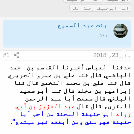
ض
ر
گ
امام ابوحنیفہ رحمة اللہ
و
ی
ز
ع
خ
بنت عبد السمیع
ک
آ
رکن
ا
غ
آ
ا
مئی 23، 2018
#1
غ
ز
ا
حدثنا العباس أخبرنا القاسم بن احمد
ز
الهاشمي قال ثنا علي بن عمرو الحريري
ک
قال ثنا علي بن محمد النخعي قال ثنا
إبراهيم بن مخلد قال ثنا أبو سعيد
ر
البلخي قال سمعت أبا عبد الرحمن
ن
المقرىء قال قال
عبد العزيز بن أبي
ے
رواد
ابو حنيفة المحنة من أحب أبا
و
حنيفة فهو سني ومن أبغضه فهو مبتدع".
ا
ل