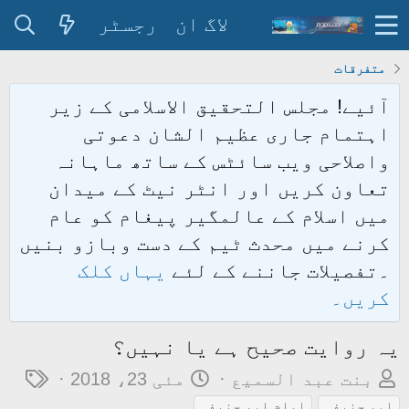
لاگ ان
رجسٹر
متفرقات
آئیے! مجلس التحقیق الاسلامی کے زیر
اہتمام جاری عظیم الشان دعوتی
واصلاحی ویب سائٹس کے ساتھ ماہانہ
تعاون کریں اور انٹر نیٹ کے میدان
میں اسلام کے عالمگیر پیغام کو عام
کرنے میں محدث ٹیم کے دست وبازو بنیں
۔تفصیلات جاننے کے لئے
یہاں کلک
کریں۔
یہ روایت صحیح ہے یا نہیں؟
م
ت
ٹ
بنت عبد السمیع
مئی 23، 2018
و
ا
ی
ابو حنیفہ
امام ابو حنیفہ