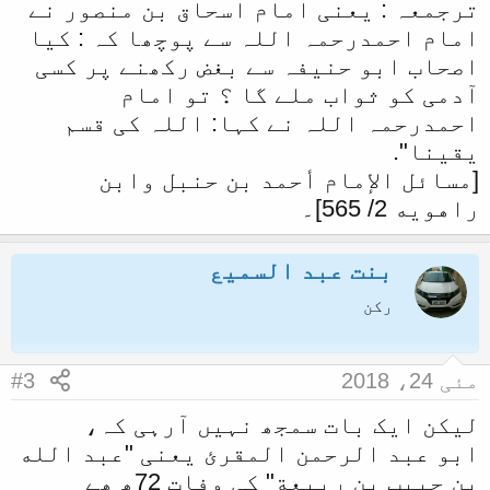
ترجمعہ : یعنی امام اسحاق بن منصور نے
امام احمدرحمہ اللہ سے پوچھا کہ : کیا
اصحاب ابو حنیفہ سے بغض رکھنے پر کسی
آدمی کو ثواب ملے گا ؟ تو امام
احمدرحمہ اللہ نے کہا: اللہ کی قسم
یقینا".
[مسائل الإمام أحمد بن حنبل وابن
راهويه 2/ 565]۔
بنت عبد السمیع
رکن
مئی 24، 2018
#3
لیکن ایک بات سمجھ نہیں آرہی کہ،
ابو عبد الرحمن المقرئ یعنی "عبد الله
بن حبيب بن ربيعة" کی وفات 72ھ ھے