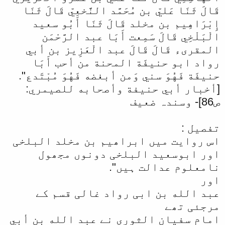
قَالَ ثَنَا عَليّ بن مُحَمَّد النَّخعِيّ قَالَ ثَنَا
إِبْرَاهِيم بن مخلد قَالَ ثَنَا أَبُو سعيد
الْبَلْخِي قَالَ سَمِعت أَبَا عبد الرَّحْمَن
المقرىء قَالَ قَالَ عبد الْعَزِيز بن أبي
رواد ابو حنيفَة المحنة من أحب أَبَا
حنيفَة فَهُوَ سني وَمن أبغضه فَهُوَ مُبْتَدع".
[أخبار أبي حنيفة وأصحابه للصيمري:
ص86]- وسندہ ضعیف
تفصیل :
اس روایت میں ابراھیم بن مخلد البلخی
اور ابوسعید البلخی دونوں مجھول
نامعلوم عدالت ہیں".
اور
عبد الله بن ابی رواد غالی قسم کے
مرجئی تھے
امام سفیان الثوری نے عبد الله بن أبي