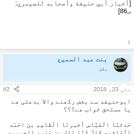
[أخبار أبي حنيفة وأصحابه للصيمري:
ا
ص86]
ا
بنت عبد السمیع
رکن
مئی 23، 2018
#2
ابوحنیفه سے بغض رکھنے والا بدعتی ھے
یا مستحق ثواب ھے؟؟؟
حَدثنَا الْعَبَّاس أخبرنَا الْقَاسِم بن احْمَد
الْهَاشِمِي قَالَ ثَنَا عَليّ بن عَمْرو الحريري