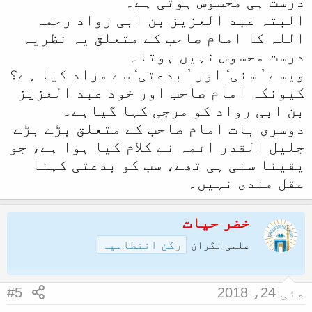
درست ہی محسوس ہوتی ہے۔
البتہ عبد العزیز بن ابی رواد رحمہ
اللہ کا امام صاحب کے متعلق یہ نظریہ
درست محسوس نہیں ہوتا۔
ویسے ’ سنی‘ اور ’ بدعتی‘ سے مراد کیا ہے؟
کیونکہ امام صاحب اور خود عبد العزیز
بن ابی رواد کو مرجی کہا گیاہے۔
دوسری بات امام صاحب کے متعلق بڑے بڑے
جلیل القدر ائمہ نے کلام کیا ہوا ہے، جو
یقینا سنی ہی تھے، سب کو بدعتی کہنا
عقل مندی نہیں۔
خضر حیات
رکن انتظامیہ
علمی نگران
مئی 24، 2018
#5