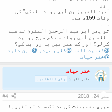
اور
"عبد العزيز بن أبي رواد المكي" کی
وفات 159ھ ھے۔
۔۔۔
تو پھر ابو عبد الرحمن المقرئ نے عبد
الله بن أبي رواد سے کس طرح روایت
کرلی؟ اور کس عمر میں یہ روایت کی؟
@کفایت اللہ
@کلیم حیدر
@ابن داود
@خضر حیات
خضر حیات
رکن انتظامیہ
علمی نگران
مئی 24، 2018
#4
میری معلومات کی حد تک سند تو تقریبا