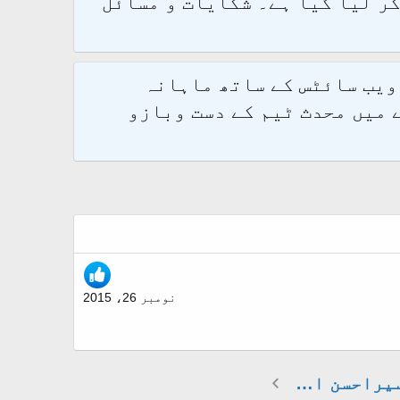
و 2.1.7 پر کامیابی سے منتقل کر لیا گیا ہے۔ شکایات و مسائل
 ویب سائٹس کے ساتھ ماہانہ
 میں محدث ٹیم کے دست وبازو
نومبر 26، 2015
تبصرہ و تصحیح تفسیراحسن البیان (تفسیر مکی)