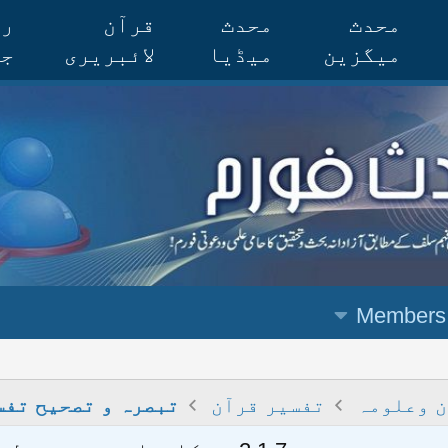
محدث
محدث
قرآن
رس
میگزین
میڈیا
لائبریری
جر
Members
 وعلومہ
تفسیر قرآن