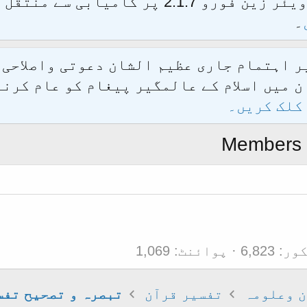
الحمدللہ محدث فورم کو نئےسافٹ ویئر زین فور
۔
یر اہتمام جاری عظیم الشان دعوتی واصلاحی
 میں اسلام کے عالمگیر پیغام کو عام کرنے
کلک کریں۔
Members 
کور
6,823
پوائنٹ
1,069
 وعلومہ
تفسیر قرآن