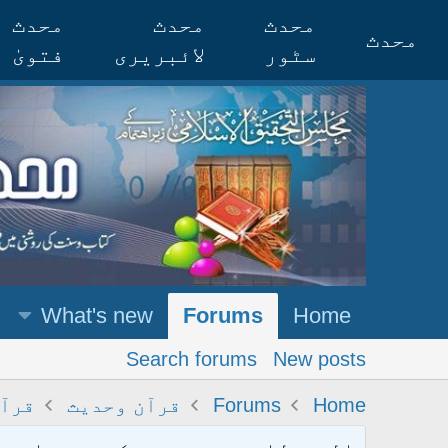
محدث
محدث
محدث
محدث
سٹور
لائبریری
فتویٰ
What's new
Forums
Home
Search forums
New posts
Home
Forums
قرآن وحدیث
قرآن