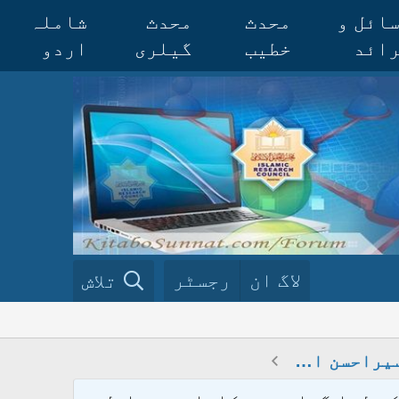
ائل و
محدث
محدث
شاملہ
ائد
خطیب
گیلری
اردو
لاگ ان
رجسٹر
تلاش
تبصرہ و تصحیح تفسیراحسن البیان (تفسیر مکی)