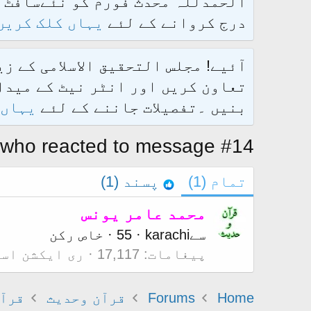
درج کروانے کے لئے
یہاں کلک کریں
آئیے! مجلس التحقیق الاسلامی کے ز
تعاون کریں اور انٹر نیٹ کے میدان
بنیں ۔تفصیلات جاننے کے لئے
یہاں 
who reacted to message #14
تمام
(1)
پسند
(1)
محمد عامر یونس
سے
karachi
·
55
·
خاص رکن
پیغامات
17,117
ری ایکشن اس
Home
Forums
قرآن وحدیث
قرآن