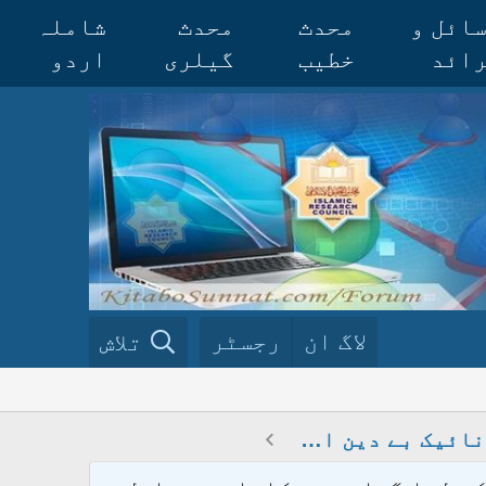
ائل و
محدث
محدث
شاملہ
ائد
خطیب
گیلری
اردو
لاگ ان
رجسٹر
تلاش
ڈاکٹر ذاکر نائیک بے دین اور زندیق ہے _ یہود و نصاری کا عالمی ایجنٹ ہے _ زرولی خان