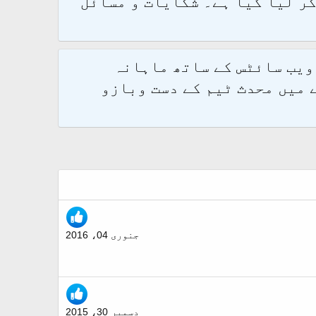
و 2.1.7 پر کامیابی سے منتقل کر لیا گیا ہے۔ شکایات و مسائل
 ویب سائٹس کے ساتھ ماہانہ
 میں محدث ٹیم کے دست وبازو
جنوری 04، 2016
دسمبر 30، 2015