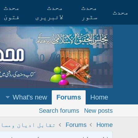
محدث
محدث
محدث
محدث
سٹور
لائبریری
فتویٰ
What's new
Forums
Home
Search forums
New posts
Home
Forums
تقابل ادیان ومسا