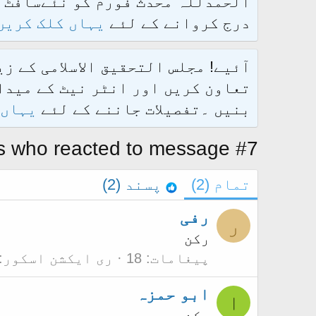
درج کروانے کے لئے
یہاں کلک کریں
آئیے! مجلس التحقیق الاسلامی کے ز
تعاون کریں اور انٹر نیٹ کے میدان
بنیں ۔تفصیلات جاننے کے لئے
یہاں 
 who reacted to message #7
تمام
(2)
پسند
(2)
رفی
ر
رکن
پیغامات
18
ری ایکشن اسکور
ابو حمزہ
ا
رکن