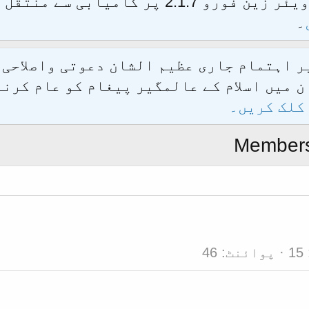
الحمدللہ محدث فورم کو نئےسافٹ ویئر زین فور
۔
یر اہتمام جاری عظیم الشان دعوتی واصلاحی
 میں اسلام کے عالمگیر پیغام کو عام کرنے
کلک کریں۔
Members
15
پوائنٹ
46