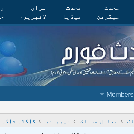
محدث
محدث
قرآن
رس
میگزین
میڈیا
لائبریری
جر
Members
لک
تقابل مسالک
دیوبندی