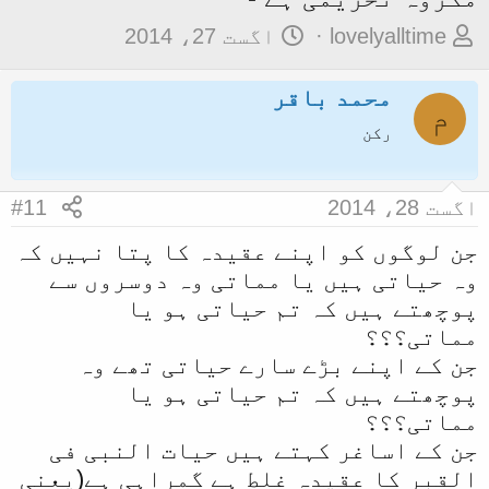
م
ت
lovelyalltime
اگست 27، 2014
و
ا
ض
محمد باقر
ر
م
و
ی
رکن
ع
خ
ک
آ
اگست 28، 2014
#11
ا
غ
آ
ا
جن لوگوں کو اپنے عقیدہ کا پتا نہیں کہ
وہ حیاتی ہیں یا مماتی وہ دوسروں سے
غ
ز
پوچھتے ہیں کہ تم حیاتی ہو یا
ا
مماتی؟؟؟
ز
جن کے اپنے بڑے سارے حیاتی تھے وہ
ک
پوچھتے ہیں کہ تم حیاتی ہو یا
ر
مماتی؟؟؟
ن
جن کے اساغر کہتے ہیں حیات النبی فی
ے
القبر کا عقیدہ غلط ہے گمراہی ہے(یعنی