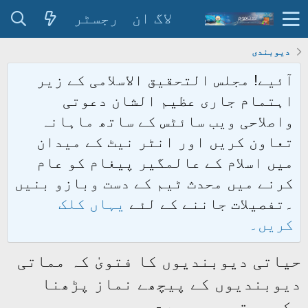
لاگ ان
رجسٹر
دیوبندی
آئیے! مجلس التحقیق الاسلامی کے زیر
اہتمام جاری عظیم الشان دعوتی
واصلاحی ویب سائٹس کے ساتھ ماہانہ
تعاون کریں اور انٹر نیٹ کے میدان
میں اسلام کے عالمگیر پیغام کو عام
کرنے میں محدث ٹیم کے دست وبازو بنیں
۔تفصیلات جاننے کے لئے
یہاں کلک
کریں۔
حیاتی دیوبندیوں کا فتویٰ کہ مماتی
دیوبندیوں کے پیچھے نماز پڑھنا
مکروہ تحریمی ہے -