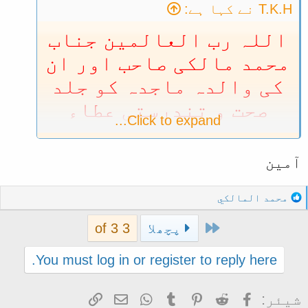
T.K.H نے کہا ہے:
اللہ رب العالمین جناب
محمد مالکی صاحب اور ان
کی والدہ ماجدہ کو جلد
صحت و تندرستی عطاء
Click to expand...
فرمائے ، آمین !
آمین
R
محمد المالكي
e
First
a
پچھلا
3 of 3
c
t
You must log in or register to reply here.
i
o
Facebook
Reddit
Pinterest
Tumblr
WhatsApp
ای میل
Link
شیئر:
n