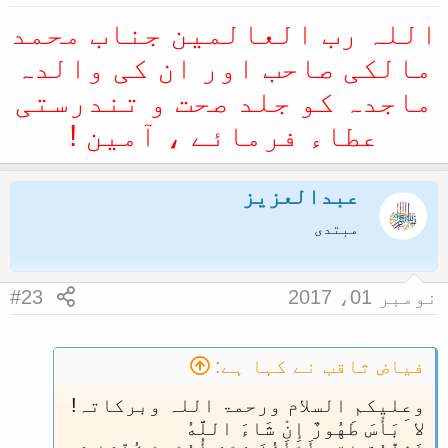
ل
اللہ رب العالمین جناب محمد
ا
مالکی صاحب اور ان کی والدہ
ماجدہ کو جلد صحت و تندرستی
عطاء فرمائے ، آمین !
عبدالعزيز
مبتدی
نومبر 01، 2017
#23
فیاض ثاقب نے کہا ہے:
وعلیکم السلام ورحمۃ اللہ وبرکاتہ!
ﻻﹶبَأْسَ طَهُورٌ إِنْ شَاءَ اللَّهُ