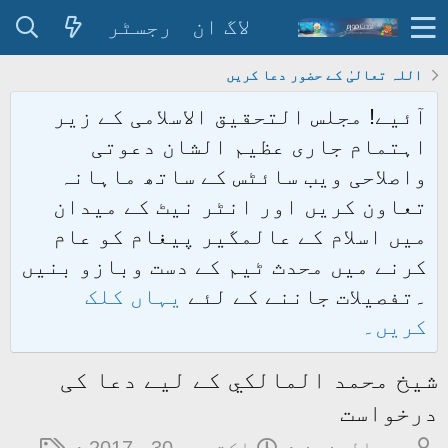
لاگ ان
رجسٹر
اللہ تعالیٰ کے حضور دعا کریں
آئیے! مجلس التحقیق الاسلامی کے زیر
اہتمام جاری عظیم الشان دعوتی
واصلاحی ویب سائٹس کے ساتھ ماہانہ
تعاون کریں اور انٹر نیٹ کے میدان
میں اسلام کے عالمگیر پیغام کو عام
کرنے میں محدث ٹیم کے دست وبازو بنیں
۔تفصیلات جاننے کے لئے
یہاں کلک
کریں۔
شیخ محمد المالكي کے لیے دعا کی
درخواست
م
ت
ٹ