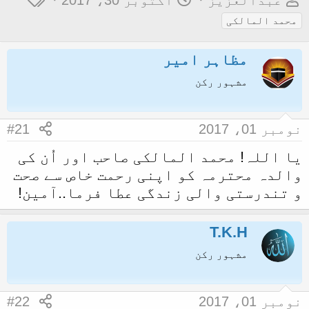
عبدالعزيز
اکتوبر 30، 2017
و
ا
ی
محمد المالکی
ض
ر
گ
و
ی
ز
مظاہر امیر
ع
خ
مشہور رکن
ک
آ
ا
غ
نومبر 01، 2017
#21
آ
ا
غ
ز
یا اللہ! محمد المالکی صاحب اور اُن کی
ا
والدہ محترمہ کو اپنی رحمت خاص سے صحت
و تندرستی والی زندگی عطا فرما..آمین!
ز
ک
ر
T.K.H
ن
مشہور رکن
ے
و
نومبر 01، 2017
#22
ا