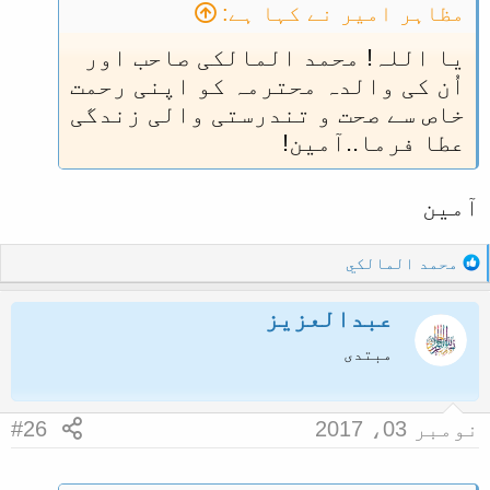
مظاہر امیر نے کہا ہے:
یا اللہ! محمد المالکی صاحب اور
اُن کی والدہ محترمہ کو اپنی رحمت
خاص سے صحت و تندرستی والی زندگی
عطا فرما..آمین!
آمین
R
محمد المالكي
e
a
عبدالعزيز
c
t
مبتدی
i
o
n
نومبر 03، 2017
#26
s
: