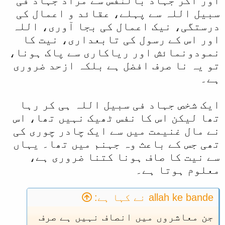
اور اگر جہاد بالنفس سے مراد جہاد فی
سبیل اللہ سے پہلے، عقائد و اعمال کی
درستگی، نیک اعمال کی بجا آوری، اللہ
اور اس کے رسول کی تابعداری، نیت کا
نمودونمائش اور ریاکاری سے پاک ہونا،
تو یہ نا صرف افضل ہے بلکہ ازحد ضروری
ہے۔
ایک شخص جہاد فی سبیل اللہ ہی کر رہا
تھا لیکن اس کا نفس ٹھیک نہیں تھا، اس
نے مال غنیمت میں سے ایک چادر چوری کی
تھی جس کے باعث وہ جہنم میں تھا۔ یہاں
سے نیت کا صاف ہونا کتنا ضروری ہے،
معلوم ہوتا ہے۔
allah ke bande نے کہا ہے:
جن معاشروں میں انصاف نہیں ہے صرف