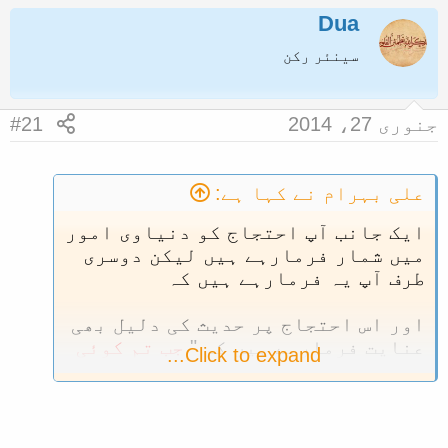
ض
Dua
ر
و
ی
سینئر رکن
ع
خ
ک
آ
جنوری 27، 2014
#21
ا
غ
آ
ا
غ
ز
علی بہرام نے کہا ہے:
ا
ایک جانب آپ احتجاج کو دنیاوی امور
ز
میں شمار فرمارہے ہیں لیکن دوسری
ک
طرف آپ یہ فرمارہے ہیں کہ
ر
اور اس احتجاج پر حدیث کی دلیل بھی
ن
عنایت فرمارہے ہیں کہ "
جب تم کوئی
Click to expand...
ے
غلط بات دیکھو تو اُسے طاقت سے
و
روکو۔ اگر طاقت سے نہ روک سکو تو
ا
زبان سے اسے بُرا کہو۔"
ل