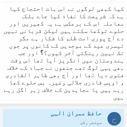
کیا کبھی لوگوں نے اس بات احتجاج کیا
ہے کہ شریعت کا نفاذ کیا جاے بلکہ
معاملہ اس کے برعکس ہے یہ کھیریں اور
حلوے توکھا سکتے ہیں لیکن قربانی نہیں
دے آج پوری امت ظلم کا شکار ہے مگر
تیسری عید کے موجدیں کے کانوں پر جوں
تک نہین رینگتی آخر کیوں؟؟ؕ اور جب
ہندوستان میں انگریز آیا تھا اس وقت
بھی یہی لوگ تھے جنھوں نے جہاد کے خلاف
فتوی دیا تھا اور آج بھی طاہر القادری
، اویس قادری جلالی وغیرہ بس حلوے کھا
رہے ہیں یا مجاہدین کے خلاف زہر اگل رہے
ہیں
حافظ عمران الہی
ح
سینئر رکن