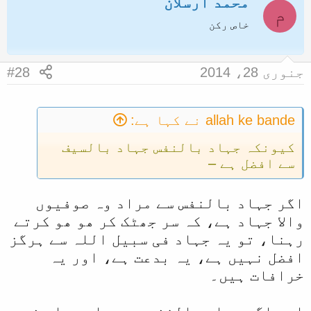
محمد ارسلان
م
خاص رکن
جنوری 28، 2014
#28
allah ke bande نے کہا ہے:
کیونکہ جہاد بالنفس جہاد بالسیف
سے افضل ہے –
اگر جہاد بالنفس سے مراد وہ صوفیوں
والا جہاد ہے، کہ سر جھٹک کر ھو ھو کرتے
رہنا، تو یہ جہاد فی سبیل اللہ سے ہرگز
افضل نہیں ہے، یہ بدعت ہے، اور یہ
خرافات ہیں۔