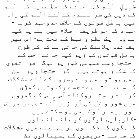
سَبِيلِ اللَّهِ کہا جائے گا مطلب یہ کہ الله
کے دین کی سر بلندی کے لئے الله کی راہ
میں باطل قوتوں کے خلاف جدوجہد کرنا -
جہاد کا جو طریقہ اسلام میں بتایا گیا
ہے وہ ایک نظم و ضبط کے تحت ہے- اس میں
بقائدہ پلاننگ کی جاتی ہے کہ کس طرح
باطل قوتوں کو زیر کیا جائے - جب کے
احتجاج سے عمومی طور پر لوگ افرا تفری
کا شکار ہوتے ہیں -اگر احتجاج پر امن
بھی ہو تو بھی وہ دوسروں کے لئے مشکلات
کا سبب بنتا ہے - جسے رکاوٹیں کھڑی
کرنا - راستہ روکنا - آس پاس کے گھروں
میں شور و غل کی آوازیں آنا - جہاں مریض
اور بیمار لوگ بھی ہو سکتے ہیں
-کارباری لوگوں کو جانے انے اور
گاہگوں کا دکانوں پر پہنچنے میں مشکلات
کا سامنا -مریضوں کے ہسپتالوں تک