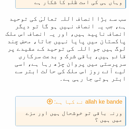
وہاں ہی کی امت ظلم کا شکار ہے
سب سے بڑا انصاف اللہ تعالیٰ کی توحید
ہے، جب یہ انصاف نہیں ہو گا تو دیگر
انصاف ناپید ہیں، اور یہ انصاف اس ملک
پاکستان میں پایا نہیں جاتا، محض چند
لوگ ہیں جو اللہ کی توحید کے عقیدے پر
قائم ہیں، باقی شرک و بدعت سرکاری
سرپرستی میں پروان چڑھ رہا ہے، اسی
لیے آئے روز اس ملک کی حالت ابتر سے
ابتر ہوتی جا رہی ہے۔
allah ke bande نے کہا ہے:
ورنہ باقی تو خوشحال ہیں اور مزے
میں ہیں ؟