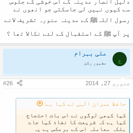
دلیل انصار مدینہ کے اس خوشی کے جلوس
سے کیوں نہیں لی جاسکتی جو انھوں نے
رسول اللہﷺ کے مدینہ منورہ تشریف لانے
پر آپ ﷺ کے استقبال کے لئے نکالا تھا ؟
علی بہرام
ع
مشہور رکن
جنوری 27، 2014
#26
حافظ عمران الٰہی نے کہا ہے:
کیا کبھی لوگوں نے اس بات احتجاج
کیا ہے کہ شریعت کا نفاذ کیا جاے
بلکہ معاملہ اس کے برعکس ہے یہ