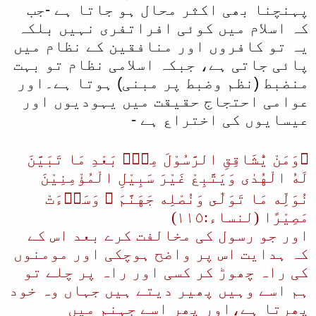
پہنچنا بھی اکثر محال ہو جاتا ہے -جب
کہ اسلام میں کوئی افراتفری نہیں بلکہ
یہ تو کافروں اور منافقین کے نظام میں
پائی جاتی ہے، جبکہ اسلامی نظام تو بہت
منضبط (نظم وضبط پر مبنی) ہوتا ہے۔اور
عوامی احتجاج حقیقت میں یہودیوں اور
عیسایوں کی اختراع ہے -
﴿وَمَنْ يُّشَاقِقِ الرَّسُوْلَ مِنْۢ بَعْدِ مَا تَبَيَّنَ
لَهُ الْهُدٰى وَيَتَّبِعْ غَيْرَ سَبِيْلِ الْمُؤْمِنِيْنَ
نُوَلِّه مَا تَوَلّٰى وَنُصْلِه جَهَنَّمَ ۭ وَسَاۗءَتْ
مَصِيْرًا (لنساء:١١٥)
اور جو رسول کی مخالفت کرے بعد اس کے
کہ ہدایت اس پر واضح ہوچکی اور مومنوں
کی راہ چھوڑ کر کسی اور راہ پر چلے تو
ہم اسے وہیں پھیر دیتے ہیں جہاں وہ خود
پھرتا ہے،اور پھر اسے جہنم میں