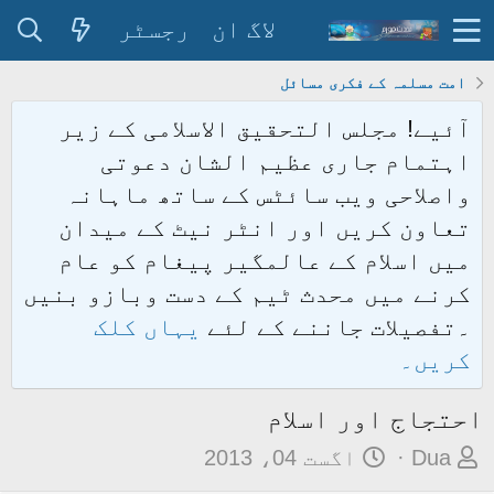
لاگ ان
رجسٹر
امت مسلمہ کے فکری مسائل
آئیے! مجلس التحقیق الاسلامی کے زیر
اہتمام جاری عظیم الشان دعوتی
واصلاحی ویب سائٹس کے ساتھ ماہانہ
تعاون کریں اور انٹر نیٹ کے میدان
میں اسلام کے عالمگیر پیغام کو عام
کرنے میں محدث ٹیم کے دست وبازو بنیں
۔تفصیلات جاننے کے لئے
یہاں کلک
کریں۔
احتجاج اور اسلام
م
ت
Dua
اگست 04، 2013
و
ا