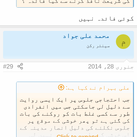
کی شریعت نافذ کرنے سے کیا فائدہ ؟
کوئی فائدہ نہیں
محمد علی جواد
م
سینئر رکن
جنوری 28، 2014
#29
علی بہرام نے کہا ہے:
جب احتجاجی جلوس پر ایک ایسی روایت
سے دلیل لی جاسکتی جس میں انفرادی
طور سے کسی غلط بات کو روکنے کی بات
کی گئی ہے تو پھر خوشی کے موقع پر
جلوس نکلنے کی دلیل انصار مدینہ کے
اس خوشی کے جلوس سے کیوں نہیں لی