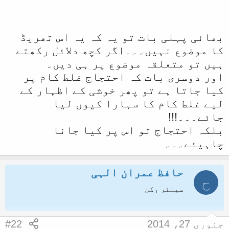
ا
احتجاج عموما غلط بات پرہی کیا
جاتا ہے اور اس حدیث کے مطابق تو یہ
بھائی پہلی بات تو یہ کہ یہ اس تھریڈ
احتجاج عین دینی کام ہوا اور اس پر
کا موضوع نہیں۔۔۔اگر کچھ دلائل رکھتے
یہ کہ جلوس کو بھی آپ مشروط طور سے
ہیں تو متعلقہ موضوع پر ہی دیں۔
جائز بتارہے ہیں تو کیا میلاد
اور دوسری بات کہ احتجاج غلط کام پر
البنیﷺ کے جلوس خوشی کا
کیا جاتا ہے تو پھر خوشی کے اظہار کے
اظہارکرنے کے لئے ان شرائط کے ساتھ
لیے غلط کام کا سہارا کیوں لیا
نکالے جاسکتے ہیں ؟؟؟
جائے۔۔۔!!!
بلکہ احتجاج تو اس پر کیا جانا
چاہیئے۔۔۔
حافظ عمران الہی
ح
سینئر رکن
جنوری 27، 2014
#22