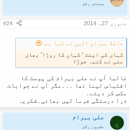
اظہارکرنے کے لئے ان شرائط کے ساتھ
سینئر رکن
نکالے جاسکتے ہیں ؟؟؟
جنوری 27، 2014
#24
حافظ عمران الٰہی نے کہا ہے:
کہاں کی اینٹ ' کہاں کا روڑا' بھان
متی نے کنبہ جوڑا
غالبا آپ نے علی بہرام کی پوسٹ کا
اقتباس لینا تھا ۔۔۔مگر آپ نے جوابات
مکس کر دیئے۔
ذرا درستگی فرما لیں بھائی۔شکریہ
علی بہرام
ع
مشہور رکن