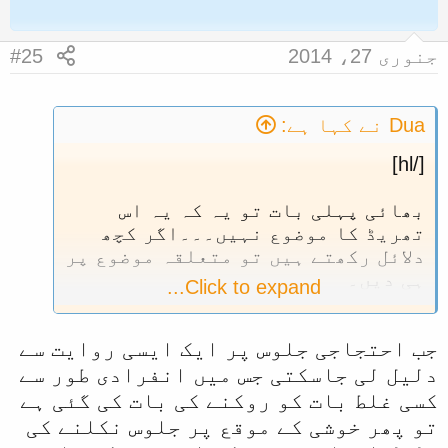
جنوری 27، 2014
#25
Dua نے کہا ہے:
[/hl]
بھائی پہلی بات تو یہ کہ یہ اس
تھریڈ کا موضوع نہیں۔۔۔اگر کچھ
دلائل رکھتے ہیں تو متعلقہ موضوع پر
ہی دیں۔
Click to expand...
اور دوسری بات کہ احتجاج غلط کام
پر کیا جاتا ہے تو پھر خوشی کے
جب احتجاجی جلوس پر ایک ایسی روایت سے
اظہار کے لیے غلط کام کا سہارا
کیوں لیا جائے۔۔۔!!!
دلیل لی جاسکتی جس میں انفرادی طور سے
بلکہ احتجاج تو اس پر کیا جانا
کسی غلط بات کو روکنے کی بات کی گئی ہے
چاہیئے۔۔۔
تو پھر خوشی کے موقع پر جلوس نکلنے کی