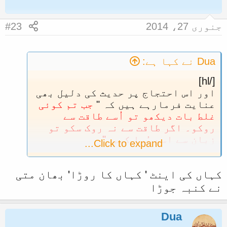
جنوری 27، 2014
#23
Dua نے کہا ہے:
[/hl]
اور اس احتجاج پر حدیث کی دلیل بھی
عنایت فرمارہے ہیں کہ "
جب تم کوئی
غلط بات دیکھو تو اُسے طاقت سے
روکو۔ اگر طاقت سے نہ روک سکو تو
زبان سے اسے بُرا کہو۔"
Click to expand...
احتجاج عموما غلط بات پرہی کیا
جاتا ہے اور اس حدیث کے مطابق تو یہ
کہاں کی اینٹ ' کہاں کا روڑا' بھان متی
احتجاج عین دینی کام ہوا اور اس پر
یہ کہ جلوس کو بھی آپ مشروط طور سے
نے کنبہ جوڑا
جائز بتارہے ہیں تو کیا میلاد
البنیﷺ کے جلوس خوشی کا
Dua