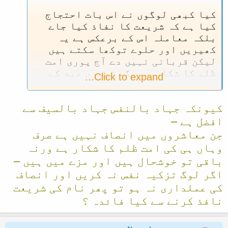
کیا کبھی لوگوں نے اس بات احتجاج
کیا ہے کہ شریعت کا نفاذ کیا جاے
بلکہ معاملہ اس کے برعکس ہے یہ
کھیریں اور حلوے توکھا سکتے ہیں
لیکن قربانی نہیں دے آج پوری امت
ظلم کا شکار ہے مگر تیسری عید کے
Click to expand...
موجدیں کے کانوں پر جوں تک نہین
رینگتی آخر کیوں؟؟ؕ اور جب
کیونکہ جہاد بالنفس جہاد بالسیف سے
ہندوستان میں انگریز آیا تھا اس
وقت بھی یہی لوگ تھے جنھوں نے جہاد
افضل ہے –
کے خلاف فتوی دیا تھا اور آج بھی
جن معاشروں میں انصاف نہیں ہے صرف
طاہر القادری ، اویس قادری جلالی
وہاں ہی کی امت ظلم کا شکار ہے ورنہ
وغیرہ بس حلوے کھا رہے ہیں یا
باقی تو خوشحال ہیں اور مزے میں ہیں –
مجاہدین کے خلاف زہر اگل رہے ہیں
اگر لوگ تزکیہ نفس نہ کریں اور انصاف
کی عملداری نہ ہو تو پھر نام کی شریعت
نافذ کرنے سے کیا فائدہ ؟