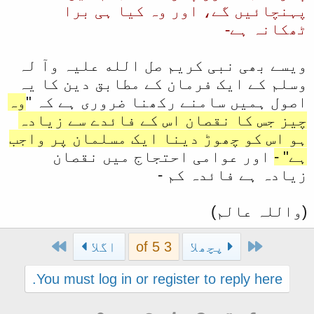
پہنچائیں گے، اور وہ کیا ہی برا
ٹھکانہ ہے-
ویسے بھی نبی کریم صل الله علیہ وآ لہ
وسلم کے ایک فرمان کے مطابق دین کا یہ
اصول ہمیں سامنے رکھنا ضروری ہے کہ "
وہ
چیز جس کا نقصان اس کے فائدے سے زیادہ
ہو اس کو چھوڑ دینا ایک مسلمان پر واجب
ہے" -
اور عوامی احتجاج میں نقصان
زیادہ ہے فائدہ کم -
(واللہ عالم)
Last
First
پچھلا
3 of 5
اگلا
You must log in or register to reply here.