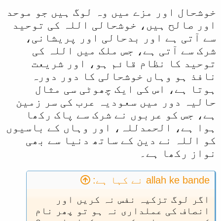
خوشحال اور مزے میں وہ لوگ ہیں جو موحد
اور صالح ہیں، خوشحالی اللہ کی توحید
سے آتی ہے اور بدحالی اور پریشانی،
شرک سے آتی ہے، جس ملک میں اللہ کی
توحید کا نظام قائم ہو، اور شریعت
نافذ ہو وہاں خوشحالی کا دور دورہ
ہوتا ہے، اس کی ایک چھوٹی سی مثال
حالیہ دور میں سعودیہ عرب کی سر زمین
ہے، جس کو عربوں نے شرک سے پاک رکھا
ہوا ہے، الحمدللہ، اور وہاں کے باسیوں
کو اللہ نے دین کے ساتھ دنیا سے بھی
نواز رکھا ہے۔
allah ke bande نے کہا ہے:
اگر لوگ تزکیہ نفس نہ کریں اور
انصاف کی عملداری نہ ہو تو پھر نام