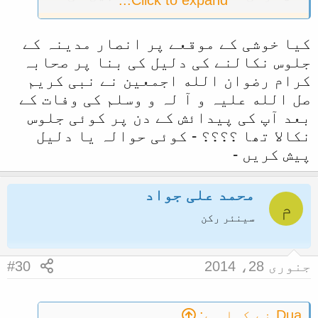
Click to expand...
جاسکتی جو انھوں نے رسول اللہﷺ کے
کیا خوشی کے موقعے پر انصار مدینہ کے
مدینہ منورہ تشریف لانے پر آپ ﷺ کے
جلوس نکالنے کی دلیل کی بنا پر صحابہ
استقبال کے لئے نکالا تھا ؟
کرام رضوان الله اجمعین نے نبی کریم
صل الله علیہ و آ لہ و وسلم کی وفات کے
بعد آپ کی پیدائش کے دن پر کوئی جلوس
نکالا تھا ؟؟؟؟ - کوئی حوالہ یا دلیل
پیش کریں -
محمد علی جواد
م
سینئر رکن
جنوری 28، 2014
#30
Dua نے کہا ہے: