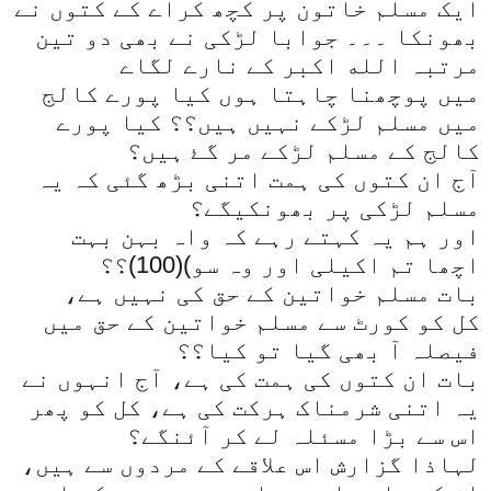
ایک مسلم خاتون پر کچھ کراے کے کتوں نے
بھونکا ۔۔۔ جوابا لڑکی نے بھی دو تین
مرتبہ الله اکبر کے نارے لگاے
میں پوچھنا چاہتا ہوں کیا پورے کالج
میں مسلم لڑکے نہیں ہیں؟؟ کیا پورے
کالج کے مسلم لڑکے مر گۓ ہیں؟
آج ان کتوں کی ہمت اتنی بڑھ گئی کہ یہ
مسلم لڑکی پر بھونکیگے؟
اور ہم یہ کہتے رہے کہ واہ بہن بہت
اچھا تم اکیلی اور وہ سو)(100)؟؟
بات مسلم خواتین کے حق کی نہیں ہے،
کل کو کورٹ سے مسلم خواتین کے حق میں
فیصلہ آ بھی گیا تو کیا؟؟
بات ان کتوں کی ہمت کی ہے، آج انہوں نے
یہ اتنی شرمناک ہرکت کی ہے، کل کو پھر
اس سے بڑا مسئلہ لے کر آئنگے؟
لہاذا گزارش اس علاقے کے مردوں سے ہیں،