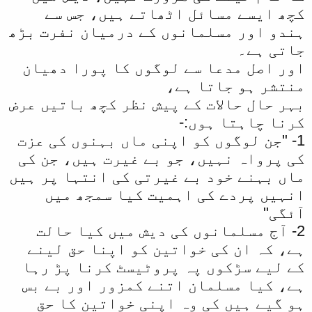
کچھ ایسے مسائل اٹھاتے ہیں، جس سے
ہندو اور مسلمانوں کے درمیان نفرت بڑھ
جاتی ہے۔
اور اصل مدعا سے لوگوں کا پورا دھیان
منتشر ہو جاتا ہے،
بہر حال حالات کے پیش نظر کچھ باتیں عرض
کرنا چاہتا ہوں:-
1- "جن لوگوں کو اپنی ماں بہنوں کی عزت
کی پرواہ نہیں، جو بے غیرت ہیں، جن کی
ماں بہنے خود بے غیرتی کی انتہا پر ہیں
انہیں پردے کی اہمیت کیا سمجھ میں
آئگی"
2- آج مسلمانوں کی دیش میں کیا حالت
ہے، کہ ان کی خواتین کو اپنا حق لینے
کے لیے سڑکوں پہ پروٹیسٹ کرنا پڑ رہا
ہے، کیا مسلمان اتنے کمزور اور بے بس
ہو گیے ہیں کی وہ اپنی خواتین کا حق