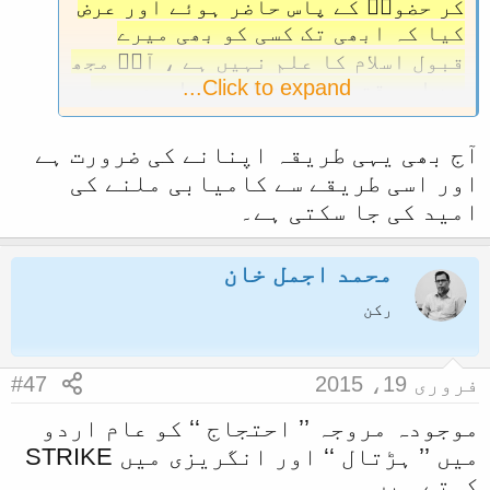
کر حضورؐ کے پاس حاضر ہوئے اور عرض
کیا کہ ابھی تک کسی کو بھی میرے
قبول اسلام کا علم نہیں ہے ، آپؐ مجھ
Click to expand...
سے اس وقت جو خدمت لینا چاہیں میں
اسے انجام دے سکتا ہوں۔ حضورؐ نے
فرمایا ، تم جا کر دشمنوں میں پھوٹ
آج بھی یہی طریقہ اپنانے کی ضرورت ہے
ڈالنے کی کوئی تدبیر کرو(اسی موقعہ
اور اسی طریقے سے کامیابی ملنے کی
پر حضورؐ نے فرمایا تھا اَلْحَرْبُ خُدْ
امید کی جا سکتی ہے۔
عَۃ۔یعنی جنگ میں دھوکہ دینا جائز
ہے۔)چنانچہ وہ پہلے بنی قُریظہ کے
محمد اجمل خان
پاس گئے جن سے ان کا بہت میل جول
تھا ،اور ان سے کہا کہ قریش اور
رکن
غطفان تو محاصرے سے تنگ آ کر واپس
بھی جا سکتے ہیں ، ان کا کچھ نہ
بگڑے گا ، مگر تمہیں مسلمانوں کے
فروری 19، 2015
#47
ساتھ اسی جگہ رہنا ہے ، وہ لوگ اگر
چلے گئے تو تمہارا کیا بنے گا۔
موجودہ مروجہ ’’ احتجاج ‘‘ کو عام اردو
میری رائے یہ ہے کہ تم اس وقت تک
میں ’’ ہڑتال ‘‘ اور انگریزی میں STRIKE
جنگ میں حصّہ نہ لو جب تک اِن باہر سے
کہتے ہیں۔