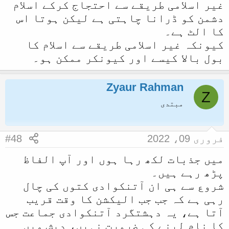
غیر اسلامی طریقے سے احتجاج کرکے اسلام
دشمن کو ڈرانا چاہتی ہے لیکن ہوتا اس
کا الٹ ہے۔
کیونکہ غیر اسلامی طریقے سے اسلام کا
بول بالا کیسے اور کیونکر ممکن ہو۔
Zyaur Rahman
Z
مبتدی
فروری 09، 2022
#48
میں جذبات لکھ رہا ہوں اور آپ الفاظ
پڑھ رہے ہیں۔
شروع سے ہی ان آتنکوادی کتوں کی چال
رہی ہے کہ جب جب الیکشن کا وقت قریب
آتا ہے، یہ دہشتگرد آتنکوادی جماعت جس
کا نام لینے کی ضرورت نہیں، دیش میں