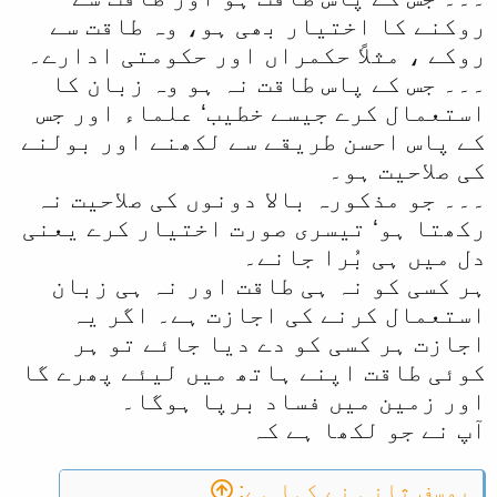
روکنے کا اختیار بھی ہو، وہ طاقت سے
روکے ، مثلاً حکمراں اور حکومتی ادارے۔
۔۔۔ جس کے پاس طاقت نہ ہو وہ زبان کا
استعمال کرے جیسے خطیب‘ علماء اور جس
کے پاس احسن طریقے سے لکھنے اور بولنے
کی صلاحیت ہو۔
۔۔۔ جو مذکورہ بالا دونوں کی صلاحیت نہ
رکھتا ہو‘ تیسری صورت اختیار کرے یعنی
دل میں ہی بُرا جانے۔
ہر کسی کو نہ ہی طاقت اور نہ ہی زبان
استعمال کرنے کی اجازت ہے۔ اگر یہ
اجازت ہر کسی کو دے دیا جائے تو ہر
کوئی طاقت اپنے ہاتھ میں لیئے پھرے گا
اور زمین میں فساد برپا ہوگا۔
آپ نے جو لکھا ہے کہ
یوسف ثانی نے کہا ہے: