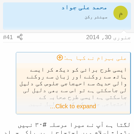
ض
ر
محمد علی جواد
م
و
ی
سینئر رکن
ع
خ
ک
آ
جنوری 30، 2014
#41
ا
غ
آ
ا
غ
ز
علی بہرام نے کہا ہے:
ا
ایسی طرح برائی کو دیکھ کر ایسے
ز
ہاتھ سے روکنے اور زبان سے روکنے
ک
والی حدیث سے احیجاجی جلوس کی دلیل
لی جاسکتی ہے تو اس سے بھی دلیل لی
ر
جاسکتی ہے ایسی طرح صحابہ کے
ن
احتجاجی جلوس کی کوئی دلیل نہیں
Click to expand...
ے
ملتی
و
ا
لگتا ہے آپ نے میرا مرسلہ #٣٠ نہیں
پڑھا - اسلام میں احتجاج نہیں بلکہ جہاد
ل