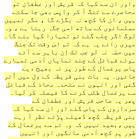
،اور ان سے کہا کہ قریش اور غطفان تو
محاصرے سے تنگ آ کر واپس بھی جا سکتے
ہیں ، ان کا کچھ نہ بگڑے گا ، مگر تمہیں
مسلمانوں کے ساتھ اسی جگہ رہنا ہے ، وہ
لوگ اگر چلے گئے تو تمہارا کیا بنے گا۔
میری رائے یہ ہے کہ تم اس وقت تک جنگ
میں حصّہ نہ لو جب تک اِن باہر سے آئے
ہوئے قبائل کے چند نمایاں آدمی تمہارے
پاس یرغمال کے طور پر نہ بھیج دیے
جائیں۔ یہ بات بنی قریظہ کے دِل میں اُتر
گئی اور انہوں نے متحدہ محاذ کے قبائل
سے یرغمال طلب کرنے کا فیصلہ کر لیا۔
پھر یہ صاحب قریش اور غطفان کے
سرداروں کے پاس گئے اور ان سے کہا کہ
بنی قریظہ کچھ ڈھیلے پڑتے نظر آ رہے
ہیں ،بعید نہیں کہ وہ تم سے یرغمال کے
طور پر کچھ آدمی مانگیں اور انہیں