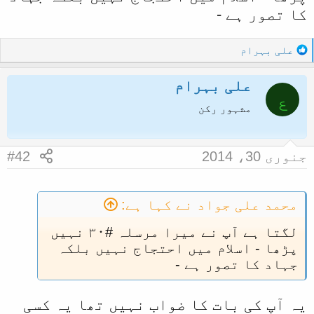
کا تصور ہے -
ا
R
علی بہرام
e
a
علی بہرام
c
ع
t
مشہور رکن
i
o
n
جنوری 30، 2014
#42
s
:
محمد علی جواد نے کہا ہے:
لگتا ہے آپ نے میرا مرسلہ #٣٠ نہیں
پڑھا - اسلام میں احتجاج نہیں بلکہ
جہاد کا تصور ہے -
یہ آپ کی بات کا ضواب نہیں تھا یہ کسی