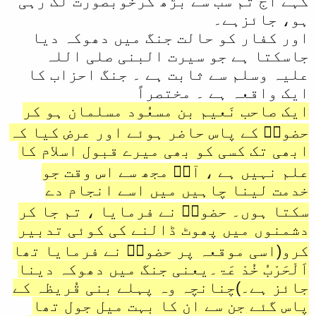
کہے آج تم سب سے بڑھ کرخوبصورت لگ رہی
ہو، جائزہے۔
اور کفار کو حالت جنگ میں دھوکہ دیا
جاسکتا ہے جو سیرت البنی صلی اللہ
علیہ وسلم سے ثابت ہے ۔ جنگ احزاب کا
ایک واقعہ ہے ۔ مختصراً
ایک صاحب نَعیم بن مسعُود مسلمان ہو کر
حضورؐ کے پاس حاضر ہوئے اور عرض کیا کہ
ابھی تک کسی کو بھی میرے قبول اسلام کا
علم نہیں ہے ، آپؐ مجھ سے اس وقت جو
خدمت لینا چاہیں میں اسے انجام دے
سکتا ہوں۔ حضورؐ نے فرمایا ، تم جا کر
دشمنوں میں پھوٹ ڈالنے کی کوئی تدبیر
کرو(اسی موقعہ پر حضورؐ نے فرمایا تھا
اَلْحَرْبُ خُدْ عَۃ۔یعنی جنگ میں دھوکہ دینا
جائز ہے۔)چنانچہ وہ پہلے بنی قُریظہ کے
پاس گئے جن سے ان کا بہت میل جول تھا