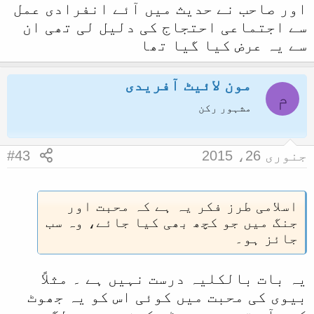
اور صاحب نے حدیث میں آئے انفرادی عمل
سے اجتماعی احتجاج کی دلیل لی تھی ان
سے یہ عرض کیا گیا تھا
مون لائیٹ آفریدی
م
مشہور رکن
جنوری 26، 2015
#43
اسلامی طرز فکر یہ ہے کہ محبت اور
جنگ میں جو کچھ بھی کیا جائے، وہ سب
جائز ہو۔
یہ بات بالکلیہ درست نہیں ہے ۔ مثلاً
بیوی کی محبت میں کوئی اس کو یہ جھوٹ