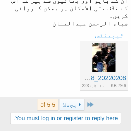
ان کے باپو اور بھائیوں سے ہیں کہ اس
کے خلاف حتی الامکان ہر ممکن کاروائی
کریں۔
ضیاء الرحمٰن عبدالمنان
اٹیچمنٹس
20220208_192328.jpg
79.6 KB
مناظر: 223
First
پچھلا
5 of 5
You must log in or register to reply here.