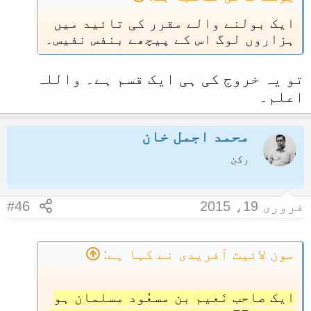
ایک بولنے والے مقرر کی تائید میں
ہزاروں لوگ اس کے پیچھے بنفس نفیس۔
تو یہ خروج کی ہی ایک قسم ہے۔ واللہ
اعلم۔
محمد اجمل خان
رکن
فروری 19، 2015
#46
مون لائیٹ آفریدی نے کہا ہے:
ایک صاحب نَعیم بن مسعُود مسلمان ہو