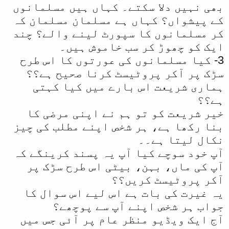
بھی نہیں دلا سکتے۔ کہاں ہیں مسلمانوں
کے پیشواں؟ کہاں ہے مسلمان مسلمان کہ
کر مسلمانوں کا سپورٹ لینے والے؟ چند
ایک کو چھوڑ کر سب خاموش ہیں۔
3- کیا مسلمانوں کی عورتوں کا اس طرح
سڑک پر آکر پروٹیسٹ کرنا صحیح ہے؟؟
ہماری شریعت اس بارے میں کیا کہتی
ہے؟؟
خیر شریعت کو تو ہم نے اپنی مرضی کا
بنا رکھا ہے، ہر شخص اپنے مطلب کی چیز
نکال لیتا ہے۔۔
آپ خود سوچے کیا آپ یہ پسند کرینگے کہ
آپ کی ماں، بہن، بیٹی اس طرح سڑک پر
آکر پروٹیسٹ کریں؟؟
یہ غیرت کی بات ہے اس لیے اس سوال کا
جواب ہر شخص اپنے آپ سے پوچھے؟
آج ایک ویڈیو منظر عام پر آئی جس میں