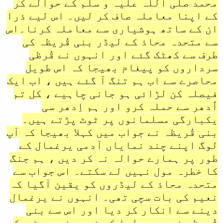
محمد صلی اللہ علیہ و سلم کے حوالے کر
کے اپنا معاملہ صاف کر لیں۔ اس لیے ذرا
ان کے ساتھ ہوشیاری سے معاملہ کرنا۔اس
سے متحدہ محاذ کے لیڈر بنی قُریظہ کی
طرف سے کھٹک گئے اور انہوں نے قُرظی
سرداروں کو پیغام بھیجا کہ اس طویل
محاصرے سے اب ہم تنگ آ گئے ہیں ، اب ایک
فیصلہ کن لڑائی ہو جانی چاہیے ، کل تم
اُدھر سے حملہ کرو اور ہم اِدھر سی
یکبارگی مسلمانوں پر ٹوٹ پڑتے ہیں۔
بنی قُریظہ نے جواب میں کہلا بھیجا کہ آپ
لوگ اپنے چند نمایاں آدمی یرغمال کے
طور پر ہمارے حوالہ نہ کر دیں ، ہم جنگ
کا خطرہ مول نہیں لے سکتے۔ اس جواب سے
متحدہ محاذ کے لیڈروں کو یقین آگیا کہ
نعیم کی بات سچی تھی۔ انہوں نے یرغمال
دینے سے انکار کر دیا اور اس سے بنی
قُریظہ نے سمجھ لیا کہ نعیم نے ہم ٹھیک