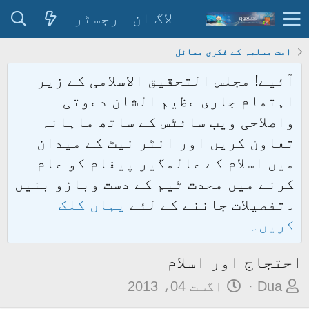
لاگ ان
رجسٹر
امت مسلمہ کے فکری مسائل
آئیے! مجلس التحقیق الاسلامی کے زیر
اہتمام جاری عظیم الشان دعوتی
واصلاحی ویب سائٹس کے ساتھ ماہانہ
تعاون کریں اور انٹر نیٹ کے میدان
میں اسلام کے عالمگیر پیغام کو عام
کرنے میں محدث ٹیم کے دست وبازو بنیں
۔تفصیلات جاننے کے لئے
یہاں کلک
کریں۔
احتجاج اور اسلام
م
ت
Dua
اگست 04، 2013
و
ا