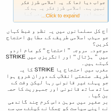
جواب دیا تھا کہ یہ اسلامی طرز فکر
نہیں ہے۔ اسلامی طرز فکر یہ ہے کہ
محبت اور جنگ میں جو کچھ بھی کیا
Click to expand...
جائے، وہ سب جائز ہو۔
یہی بات ”احتجاج“ پر بھی صادق آتی
آج کل مسلمانوں میں یہ نظم و ضبط کہاں
ہے۔ یہ حقیقت ہے کہ احتجاج ہمیشہ
”کمزور فریق“ کرتا ہے۔ جیسے
جو مہذب اسلامی طریقے کے مطابق احتجاج
اپوزیشن، حکومت سے احتجاج کرتی
کریں؟
ہے۔ یا عوام الناس حکومتی طاقتور
موجودہ مروجہ ’’ احتجاج ‘‘ کو عام اردو
افراد اور اداروں (کی پالیسیوں ،
میں ’’ ہڑتال ‘‘ اور انگریزی میں STRIKE
احکام ، رویوں وغیرہ) کے خلاف
کہتے ہیں۔
احتجاج کرتے ہیں۔
مغرب میں احتجاج یا STRIKE کا یہ
اسی طرح مسلم عوام بھی اسلام کے خلاف
طریقہ صنعتی انقلاب کے دوران شروع ہوا
کئے جانے والے اقدام کے خلاف بھی
احتجاج کرتے ہیں۔ عوام اس لئے
جو پہلے غیر قانونی رہا لیکن وقت کے
احتجاج کرتے ہیں کہ ان کے پاس
ساتھ ساتھ قانونی اور جمہوریت کا حصہ
”طاقت“ نہیں ہوتی کے جن عناصر نے
بن گیا۔
اسلام کے کلاف کوئی کام کیا ہوتا ہے،
بر صغیر میں موہن داس کرم چند گاندھی
اسے بزور قوت روک سکیں یا اسے سزا
نے اپنی سیاست کو چمکانے کیلئے سب سے
دے سکیں۔ بالخصوص اگر ایسا کوئی