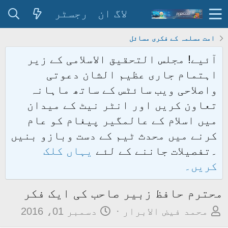
لاگ ان
رجسٹر
امت مسلمہ کے فکری مسائل
آئیے! مجلس التحقیق الاسلامی کے زیر
اہتمام جاری عظیم الشان دعوتی
واصلاحی ویب سائٹس کے ساتھ ماہانہ
تعاون کریں اور انٹر نیٹ کے میدان
میں اسلام کے عالمگیر پیغام کو عام
کرنے میں محدث ٹیم کے دست وبازو بنیں
۔تفصیلات جاننے کے لئے
یہاں کلک
کریں۔
محترم حافظ زبیر صاحب کی ایک فکر
م
ت
محمد فیض الابرار
دسمبر 01، 2016
و
ا