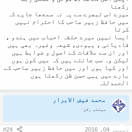
رکھنا
میرے اس تبصرے سے یہ نہ سمجھا جایے کہ
میں حافظ زبیر صاحب کا احترام نہیں
کرتا
ایسا نہیں میرے حلقہ احباب میں ہندو ،
قادیانی ، یہودی، شیعہ وغیرہ بھی ہیں
اور ان سے ملاقات کے اصول و ضوابط ہیں
لیکن وہ سب جانتے ہیں کہ میں کون ہوں
اور کیا ہوں اور میں حافظ زبیر صاحب کے
بارے میں یہی حسن ظن رکھتا ہوں
الحمدللہ
محمد فیض الابرار
سینئر رکن
دسمبر 04، 2016
#24