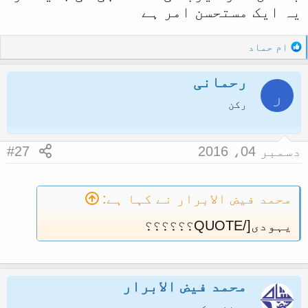
یہ ایک مستحسن امر ہے
R
ام حماد
e
a
رحمانی
c
ر
t
رکن
i
o
n
دسمبر 04، 2016
#27
s
:
محمد فیض الابرار نے کہا ہے:
یہودی[/QUOTE؟؟؟؟؟؟
محمد فیض الابرار