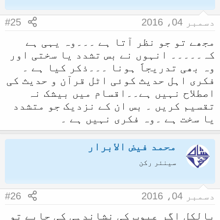
دسمبر 04، 2016
#25
مجھے تو جو نظر آتا ہے ۔۔۔وہ یہی ہے
کہ۔۔۔۔۔ انہوں نے بس تشدد یا سختی اور
وہ بھی تدریجاََ ہونا ۔۔۔ذکر کیا ہے ۔
فکری اہل حدیث کوئی اٹل قرآن و حدیث کی
اصطلاح نہیں ہے۔۔اقسام میں بیشک نہ
تقسیم کریں ۔ بس ان کے نزدیک جو متشدد
یا سخت ہے ۔وہ فکری نہیں ہے ۔
محمد فیض الابرار
سینئر رکن
دسمبر 04، 2016
#26
بالکل اگر عیوب کی نشاندہی کی جایے تو