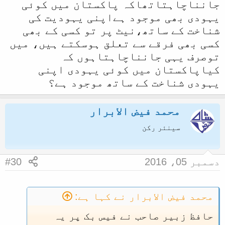
جانناچاہتاتھاکہ پاکستان میں کوئی
یہودی بھی موجود ہےاپنی یہودیت کی
شناخت کے ساتھ،نیٹ پر تو کسی کے بھی
کسی بھی فرقے سے تعلق ہوسکتے ہیں، میں
توصرف یہی جانناچاہتاہوں کہ
کیاپاکستان میں کوئی یہودی اپنی
یہودی شناخت کے ساتھ موجود ہے؟
محمد فیض الابرار
سینئر رکن
دسمبر 05، 2016
#30
محمد فیض الابرار نے کہا ہے:
حافظ زبیر صاحب نے فیس بک پر یہ