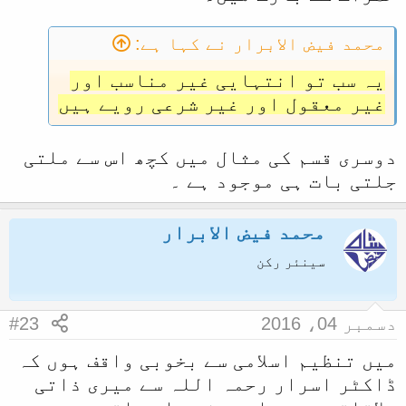
محمد فیض الابرار نے کہا ہے:
یہ سب تو انتہایی غیر مناسب اور
غیر معقول اور غیر شرعی رویے ہیں
دوسری قسم کی مثال میں کچھ اس سے ملتی
جلتی بات ہی موجود ہے ۔
محمد فیض الابرار
سینئر رکن
دسمبر 04، 2016
#23
میں تنظیم اسلامی سے بخوبی واقف ہوں کہ
ڈاکٹر اسرار رحمہ اللہ سے میری ذاتی