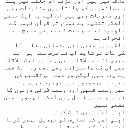
ملاقاتیں ہیں اور مزید اس حلقے میں بہت
سے ساتھیوں کو جانتا ہوں مشاہدات بھی
اور تجربات بھی ہیں اس لیے یہ ایک حنفی
الفکر تنظیم ہے تمام تر قرآن فہمی کے
باوجود کتاب و سنت کے حقیقی منھج سے
انحراف ہے
باقی رہی مفتی تقی عثمانی حفطہ اللہ
کی بات تو شاید آپ نے صرف سنا ہوا ہے
میری ان سے ملاقات بھی ہے اور ایک ملاقات
میں ان کے صاحبزادے بھی تھے وہ الگ قصہ
ہے پھر سہی لیکن سر دست اس تقسیم کی
بنیاد اس مضمون میں موجود نہیں ہے
میں وسعت قلبی اور وسعت ظرفی دونوں کا
قولی و عملی قایل ہوں لیکن اس صورت میں
قطعی نہیں
اپنی اصل نہیں ترک کرنی
اپنی اصل کے تعارف کو تبدیل نہیں کرنا
اپنی اصل کے ساتھ قولی و عملی ربط