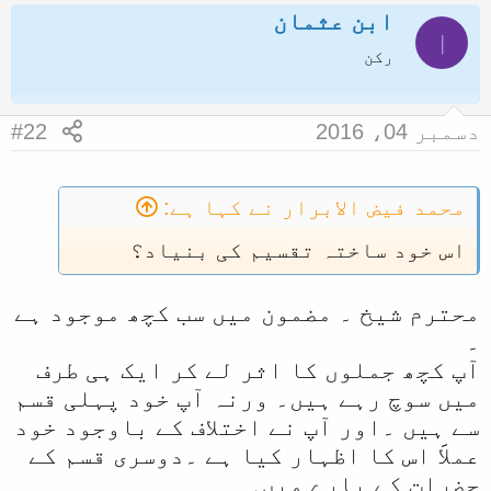
سابقہ ادوار کے اختلافات کی ایک بہت
ابن عثمان
بڑی تعداد ضبط نہیں کی جا سکی لیکن
ا
اب تو ایک ایک لفظ ضبط الکتابہ سے
رکن
محفوظ ہو رہا ہے آپ کیا سمجھتے ہیں
کہ ایک سکہ بند اہل حدیث کی رایے
مسلک اہل حدیث کے خلاف کیا مبتدعین
دسمبر 04، 2016
#22
و فساق استعمال نہیں کریں گے ؟
محمد فیض الابرار نے کہا ہے:
اس خود ساختہ تقسیم کی بنیاد؟
محترم شیخ ۔ مضمون میں سب کچھ موجود ہے
۔
آپ کچھ جملوں کا اثر لے کر ایک ہی طرف
میں سوچ رہے ہیں۔ ورنہ آپ خود پہلی قسم
سے ہیں ۔اور آپ نے اختلاف کے باوجود خود
عملاََ اس کا اظہار کیا ہے ۔دوسری قسم کے
حضرات کے بارے میں۔