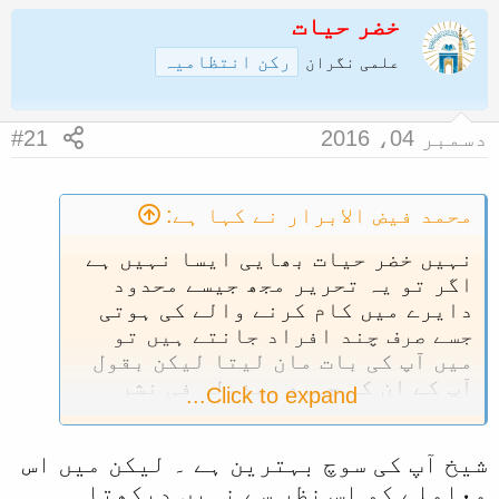
ض
خضر حیات
ر
و
ی
رکن انتظامیہ
علمی نگران
ع
خ
ک
آ
دسمبر 04، 2016
#21
ا
غ
آ
ا
غ
ز
محمد فیض الابرار نے کہا ہے:
ا
نہیں خضر حیات بھایی ایسا نہیں ہے
ز
اگر تو یہ تحریر مجھ جیسے محدود
ک
دایرے میں کام کرنے والے کی ہوتی
جسے صرف چند افراد جانتے ہیں تو
ر
میں آپ کی بات مان لیتا لیکن بقول
ن
آپ کے ان کی جہود مبذولہ فی نشر
Click to expand...
ے
العقیدہ الصحیحہ و کذلک فی مجال
و
الردود ای الردود علی الافکار
ا
شیخ آپ کی سوچ بہترین ہے ۔ لیکن میں اس
الباطلہ فی صورۃ المطبوعات کا ذکر
کر چکے ہیں اور ایک بڑ حلقہ تک ان
معاملے کو اس نظر سے نہیں دیکھتا ۔
ل