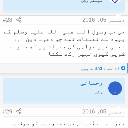
سینئر رکن
دسمبر 05، 2016
#28
جی جب رسول اللہ صلی اللہ علیہ وسلم کے
یہود سے تعلقات تھے جو دعوت دین اور
دینی خیر خواہی کی بنیاد پر تھے تو اب
کویی کیوں نہیں رکھ سکتا
R
ام حماد
and
ہابیل
e
a
رحمانی
c
ر
t
رکن
i
o
n
دسمبر 05، 2016
#29
s
:
میرا یہ مطلب نہیں تھا،میں تو صرف یہ