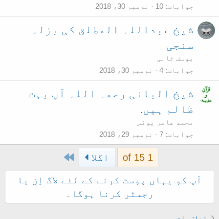
جوابات
10
نومبر 30، 2018
شیخ عبداللہ المطلق کی بزلہ
سنجی
یوسف ثانی
جوابات
4
نومبر 30، 2018
شیخ البانی رحمہ اللہ آپ بہت
ظالم ہیں.
محمد عامر یونس
جوابات
7
نومبر 29، 2018
Last
1 of 15
اگلا
آپ کو یہاں پوسٹ کرنے کے لئے لاگ اِن یا
رجسٹر کرنا ہوگا۔
زبان وادب