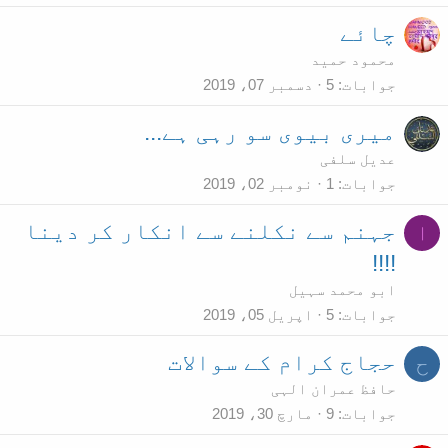
چائے
محمود حمید
جوابات
5
دسمبر 07، 2019
میری بیوی سو رہی ہے...
عدیل سلفی
جوابات
1
نومبر 02، 2019
جہنم سے نکلنے سے انکار کر دینا
ا
!!!!
ابو محمد سہیل
جوابات
5
اپریل 05، 2019
حجاج کرام کے سوالات
ح
حافظ عمران الہی
جوابات
9
مارچ 30، 2019