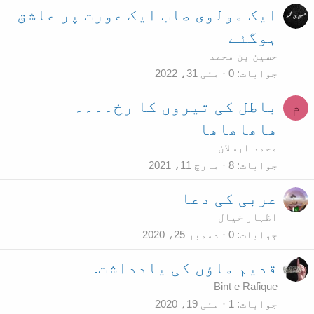
ایک مولوی صاب ایک عورت پر عاشق
ہوگئے
حسین بن محمد
جوابات
0
مئی 31، 2022
باطل کی تیروں کا رخ۔۔۔۔
م
ھاھاھاھا
محمد ارسلان
جوابات
8
مارچ 11، 2021
عربی کی دعا
اظہار خیال
جوابات
0
دسمبر 25، 2020
قدیم ماؤں کی یادداشت.
Bint e Rafique
جوابات
1
مئی 19، 2020