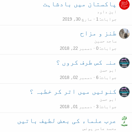
پاکستان میں بادشاہت
ابن داود
جوابات
1
مارچ 30، 2019
طنز و مزاح
ساجد حسین
جوابات
0
دسمبر 22، 2018
منہ کس طرف کروں ؟
ابو حسن
جوابات
6
دسمبر 02، 2018
کنوئیں میں اتر کر خطبہ ؟
ابو حسن
جوابات
3
دسمبر 01، 2018
عرب علماء کی بعض لطیف باتیں
محمد عامر یونس