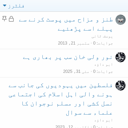
فلٹرز
م
چ
طنز و مزاح میں پوسٹ کرنے سے
ق
س
پہلے اسے پڑھئیے
ف
پ
یوسف ثانی
ل
ا
جوابات
0
ستمبر 21، 2013
ں
نور ولی خان سب پر بھاری ہے
ابو داؤد
جوابات
0
مئی 31، 2025
فلسطین میں یہودیوں کی جانب سے
ہونے والی اہل اسلام کی اجتماعی
نسل کشی اور مسلم نوجوان کا
علماء سے سوال
ابو داؤد
جوابات
0
اکتوبر 12، 2023