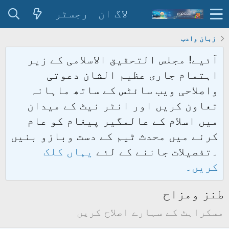
لاگ ان
رجسٹر
زبان وادب
آئیے! مجلس التحقیق الاسلامی کے زیر
اہتمام جاری عظیم الشان دعوتی
واصلاحی ویب سائٹس کے ساتھ ماہانہ
تعاون کریں اور انٹر نیٹ کے میدان
میں اسلام کے عالمگیر پیغام کو عام
کرنے میں محدث ٹیم کے دست وبازو بنیں
۔تفصیلات جاننے کے لئے
یہاں کلک
کریں۔
طنز ومزاح
مسکراہٹ کے سہارے اصلاح کریں