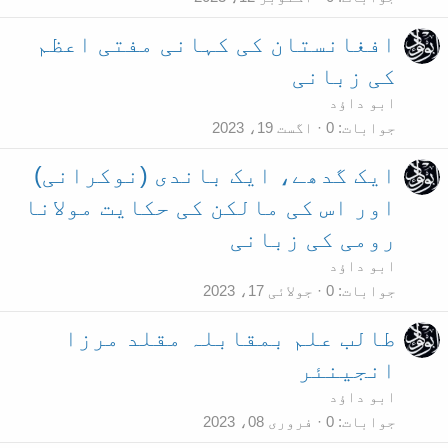
افغانستان کی کہانی مفتی اعظم
کی زبانی
ابو داؤد
جوابات
0
اگست 19، 2023
ایک گدھے، ایک باندی (نوکرانی)
اور اس کی مالکن کی حکایت مولانا
رومی کی زبانی
ابو داؤد
جوابات
0
جولائی 17، 2023
طالب علم بمقابلہ مقلد مرزا
انجینئر
ابو داؤد
جوابات
0
فروری 08، 2023