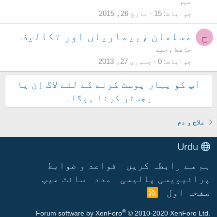
مہر
جوابات
15
مارچ 26، 2015
مسلمان ،بیماریاں اور تکالیف
ح
حافظ وحید
جوابات
0
جنوری 27، 2013
آپ کو یہاں پوسٹ کرنے کے لئے لاگ اِن یا
رجسٹر کرنا ہوگا۔
علاج و دم
Urdu
ہم سے رابطہ کریں
قواعد و ضوابط
پرائیویسی پالیسی
مدد
سائٹ میپ
صفحہ اول
آ
ر
®
Forum software by XenForo
© 2010-2020 XenForo Ltd.
ا