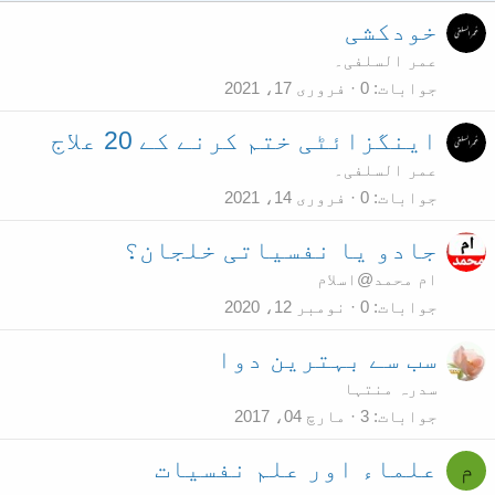
خودکشی
عمر السلفی۔
جوابات
0
فروری 17، 2021
اینگزائٹی ختم کرنے کے 20 علاج
عمر السلفی۔
جوابات
0
فروری 14، 2021
جادو یا نفسیاتی خلجان؟
ام محمد@اسلام
جوابات
0
نومبر 12، 2020
سب سے بہترین دوا
سدرہ منتہا
جوابات
3
مارچ 04، 2017
علماء اور علم نفسیات
م