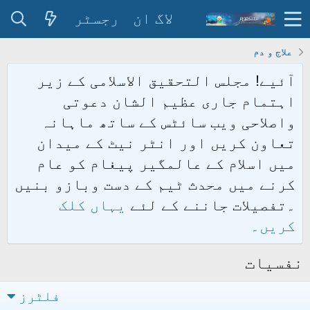
لاگ ان
رجسٹر
علاج و دم
آئیے! مجلس التحقیق الاسلامی کے زیر
اہتمام جاری عظیم الشان دعوتی
واصلاحی ویب سائٹس کے ساتھ ماہانہ
تعاون کریں اور انٹر نیٹ کے میدان
میں اسلام کے عالمگیر پیغام کو عام
کرنے میں محدث ٹیم کے دست وبازو بنیں
۔تفصیلات جاننے کے لئے
یہاں کلک
کریں۔
نفسیات
فلٹرز