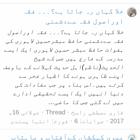
خلا کہاں رہ جاتا ہے؟۔۔۔ فقہ
اوراصول فقہ سےدشمنی
خلا کہاں رہ جاتا ہے؟۔۔۔ فقہ اوراصول
فقہ سےدشمنی حافظ مبشرحسین لاہوری کی
ہفوات حافظ مبشر حسین لاہوری ایک ایسے
مدرسہ کے فارغ ہیں جس کے شیخ
الحدیث(ناظم)اہل حدیث کہلانے کے باوصف
اپنے ظاہری ہونے کا اظہار فخر سے
کرتے ہیں۔اس بناء پر جب مفادات کی
دنیا انہیں ایک ایسے تحقیقی ادارے
میں لے گئی جس کا ماضی...
قاری مصطفی راسخ
Thread
جولائی 16،
2017
جوابات: 6
فورم:
انتہا پسندی
میری کہکشاں کےآفتاب و ماہتاب