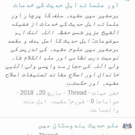
اور علمائے اہل حدیث کی خدمات
برصغیر میں عقیدہ سلف کا پرچار اور
علمائے اہل حدیث کی خدمات از فضیلۃ
الشیخ عزیر شمس حفظہ اللہ لنک اہم
موضوعات: اہل حدیث کا اصل ہدف و مقصد
برصغیر میں علوم عقیدہ کی تدریس کی
نوعیت درس نظامی اور علم الکلام شاہ
ولی اللہ کی حجاز سے واپسی ولی اللہی
خاندان اور اصلاحِ عقائد تصنیفات اصلاح
عقیدہ اور حکمت...
خضر حیات
Thread
مارچ 20، 2018
جوابات: 0
فورم:
عقیدہ اہل سنت
والجماعت
علم حدیث ہندوستان میں