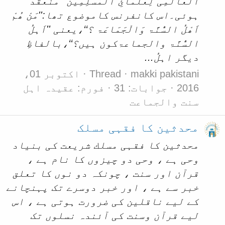
الْعَالَمِی لِعُلَمَائِ الْمُسْلِمِیْن‘‘ منعقد
ہوئی۔اس کانفرنس کاموضوع تھا:''مَنْ ھُمْ
اَھْلُ السُّنَّۃ وَالْجَمَاعَۃ ؟‘‘،یعنی ''اَہلُ
السُّنَّۃ والجماعۃکون ہیں؟‘‘،بالفاظِ
دیگر اہلُ...
makki pakistani
Thread
اکتوبر 01،
2016
جوابات: 31
فورم:
عقیدہ اہل
سنت والجماعت
محدثین کا فقہی مسلک
محدثین کا فقہی مسلك شریعت کی بنیاد
وحی ہے ، وحی دو چیزوں کا نام ہے ،
قرآن اور سنت ، چونکہ دو نوں کا تعلق
خبر سے ہے ، اور خبر دوسرے تک پہنچانے
کے لیے ناقلین کی ضرورت ہوتی ہے ، اس
لیے قرآن وسنت کی آئندہ نسلوں تک