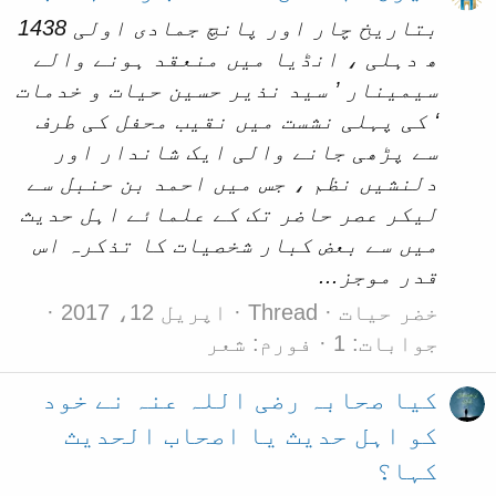
بتاریخ چار اور پانچ جمادی اولی 1438
ھ دہلی ، انڈیا میں منعقد ہونے والے
سیمینار ’ سید نذیر حسین حیات و خدمات
‘ کی پہلی نشست میں نقیب محفل کی طرف
سے پڑھی جانے والی ایک شاندار اور
دلنشیں نظم ، جس میں احمد بن حنبل سے
لیکر عصر حاضر تک کے علمائے اہل حدیث
میں سے بعض کبار شخصیات کا تذکرہ اس
قدر موجز...
خضر حیات
Thread
اپریل 12، 2017
جوابات: 1
فورم:
شعر
کیا صحابہ رضی اللہ عنہ نے خود
کو اہل حدیث یا اصحاب الحدیث
کہا؟