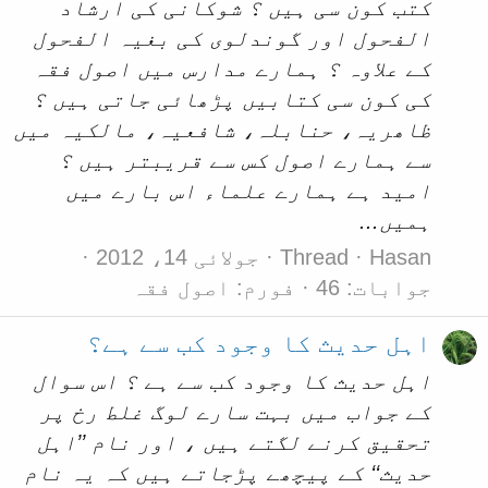
کتب کون سی ہیں ؟ شوکانی کی ارشاد
الفحول اور گوندلوی کی بغیہ الفحول
کے علاوہ ؟ ہمارے مدارس میں اصول فقہ
کی کون سی کتابیں پڑھائی جاتی ہیں ؟
ظاھریہ، حنابلہ، شافعیہ، مالکیہ میں
سے ہمارے اصول کس سے قریبتر ہیں ؟
امید ہے ہمارے علماء اس بارے میں
ہمیں...
Hasan
Thread
جولائی 14، 2012
جوابات: 46
فورم:
اصول فقہ
اہل حدیث کا وجود کب سے ہے؟
اہل حدیث کا وجود کب سے ہے ؟ اس سوال
کے جواب میں بہت سارے لوگ غلط رخ پر
تحقیق کرنے لگتے ہیں ، اور نام ’’اہل
حدیث‌‘‘ کے پیچھے پڑجاتے ہیں‌ کہ یہ نام