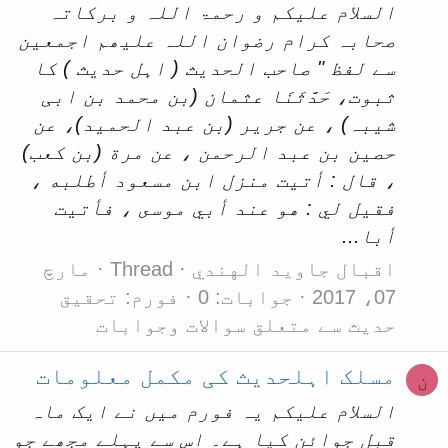
السلام علیکم و رحمۃ اللہ و برکاتہ
صحابہ کرام رضوان اللہ علیھم اجمعین
سے لفظ " صاحب الحدیث ( اہل حدیث ) کا
ثبوت، حَدَّثَنَا عثمان (بن محمد بن ابی
شیبہ) ، عن جرير (بن عبد الحمید)، عن
حصين بن عبد الرحمن ، عن مرة (بن کعب)
، قال : أتيت منزل ابن مسعود أطلبه ،
فقيل لي : هو عند أبي موسى ، فأتيت
أبا...
اقبال جاوید الهندي
Thread
مارچ
07، 2017
جوابات: 0
فورم:
تحقیق
حدیث سے متعلق سوالات وجوابات
مسلک اہلحدیث کی مکمل معلومات
ن
السلام علیکم یہ فورم میں نے ایک ماہ
قبل جوائن کیا ہے۔ اس سے پہلے مجھے جو