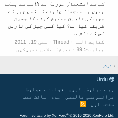
کب سے استعمال ہورہا ہے !!! سب سے پہلے
ہمیں یہ سمجھنا چاہئے کہ کسی چیز کے
وجودکی تاریخ معلوم کرنے کا صحیح
طریقہ کیا ہے؟ کیا کسی چیز کی تاریخ
اس کے نام...
کفایت اللہ
Thread
مئی 19، 2011
جوابات: 89
فورم:
اسلامی تحریکیں
ٹیگز
Urdu
ہم سے رابطہ کریں
قواعد و ضوابط
پرائیویسی پالیسی
مدد
سائٹ میپ
صفحہ اول
آ
ر
®
Forum software by XenForo
© 2010-2020 XenForo Ltd.
ا