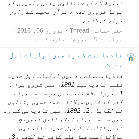
تبلیغ کے لیے ناقلین یعنی راویوں کا
ہونا ضروری تھا ، قرآن مجید کے راوی
قراء کہلائے ،...
خضر حیات
Thread
فروری 06، 2016
جوابات: 8
فورم:
تعارف کتاب
قادیانیت کے رد میں اولیات اہل
حدیث
قادیانیت کے رد میں اولیات اہل حدیث
فتنہ قادیانیت 1891ء میں شروع ہوا ۔
1۔ مرزا غلام قادیانی پر سب سے پہلے
کفر کا فتوی مولانا محمد حسین بٹالوی
نے لگایا . 2۔ 1892ء میں قادیانی کے رد
میں سب سے پہلے اعلاء الحق الصریح
نامی کتاب ایک اہل حدیث عالم دین
مولانا اسماعیل علی گڑھی نے لکھی . 3۔