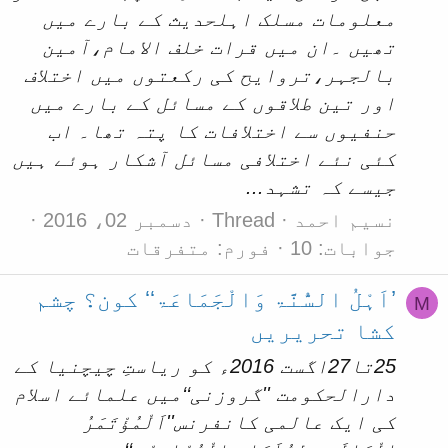
معلومات مسلک اہلحدیث کے بارے میں
تھیں ۔ان میں قرات خلف الامام،آمین
بالجہر،تروایح کی رکعتوں میں اختلاف
اور تین طلاقوں کے مسائل کے بارے میں
حنفیوں سے اختلافات کا پتہ تھا۔ اب
کئی نئے اختلافی مسائل آشکار ہوئے ہیں
جیسے کہ تشہد...
نسیم احمد
Thread
دسمبر 02، 2016
جوابات: 10
فورم:
متفرقات
’اَہْلُ السُّنَّۃ وَالْجَمَاعَۃ‘‘ کون؟ چشم
M
کشا تحریریں
25تا27اگست 2016ء کو ریاستِ چیچنیا کے
دارالحکومت ''گروزنی‘‘میں علمائے اسلام
کی ایک عالمی کانفرنس''اَلْمُؤْتَمَرُ