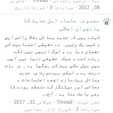
عبدالرحیم رحمانی
Thread
اکتوبر
06، 2017
جوابات: 5
فورم:
تاریخ
مجموعہ علماء اہل حدیث کا
پانچواں اجلاس
کہتے ہیں کہ جدید وسائل مثلا واٹس ایپ
، فیس بک وغیرہ نے حقیقی اجتماعیت کو
نقصان دیا ہے ، لوگ انہیں میں لگے
رہتے تھے ، جبکہ حقیقی دنیا میں آپس
میں میل ملاپ بہت کم ہوگیا ہے ۔ یہ بات
درست ہے ، لیکن بہرصورت یہ جدید
وسائل بہت سارے اچھے اجتماعات ،
مجالس اور میٹنگز کے منعقد ہونے کا
بھی باعث بنا ہے ۔ آج...
خضر حیات
Thread
جولائی 31، 2017
جوابات: 2
فورم:
تازہ مضامین