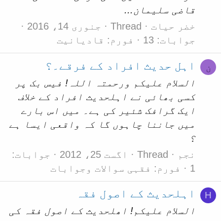
قاضی سلیمان...
خضر حیات
Thread
جنوری 14، 2016
جوابات: 13
فورم:
قادیانیت
اہل حدیث افراد کے فرقے۔؟
ن
السلام علیکم ورحمتہ اللہ! فیس بک پر
کسی بھائی نے اہلحدیث افراد کے خلاف
ایک گرافک شئیر کی ہے۔ میں اس بارے
میں جاننا چاہوں گا کہ واقعی ایسا ہے
؟
نجم
Thread
اگست 25، 2012
جوابات:
1
فورم:
فقہی سوالات وجوابات
اہلحدیث کے اصول فقہ
H
السلام علیکم! اھلحدیث کے اصول فقہ کی