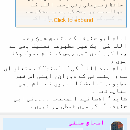
حافظ زبیرعلی زئی رحمہ اللہ کے
حوالے سے جو بحث کی ہے وہ مشکل سے
ہی کسی کو پسند آئے گی۔ ہاں اگر
Click to expand...
رفیق طاہر بھائی ہوتے تو ان کے
مجلے میں یہ ضرور شائع ہوسکتا تھا۔
امام ابو حنیفہ کے متعلق شیخ رحمہ
اللہ انہیں اپنی حفاظت میں رکھے۔
آمین
اللہ کی ایک غیر مطبوعہ تصنیف بھی ہے
،یا کہہ لیں تھی ،جس کا نام بھول چکا
ہوں ،
امام عبد اللہ ؒ کی ’‘ السنۃ’‘ کے متعلق ان
سے راہنمائی کے دوران، اپنی اس غیر
مطبوعہ تالیف کا انہوں نے نام بھی
بتایاتھا ۔
شاید ’‘ الاسانید الصحیحہ ۔۔۔۔فی ابی
حنیفہ ’‘ اگر میں غلطی پر نہیں ۔
اسحاق سلفی