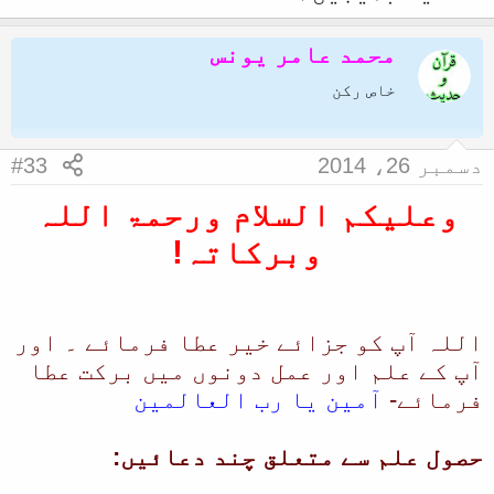
محمد عامر یونس
خاص رکن
دسمبر 26، 2014
#33
وعلیکم السلام ورحمۃ اللہ
وبرکاتہ!
اللہ آپ کو جزائے خیر عطا فرمائے ۔ اور
آپ کے علم اور عمل دونوں میں برکت عطا
فرمائے-
آمین یا رب العالمین
حصول علم سے متعلق چند دعائیں: