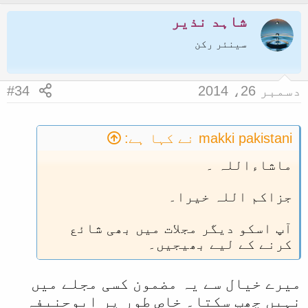
شاہد نذیر
سینئر رکن
دسمبر 26، 2014
#34
makki pakistani نے کہا ہے:
ماشاءاللہ ۔
جزاکم اللہ خیرا۔
آپ اسکو دیگر مجلات میں بھی شائع
کرنے کے لیے بھیجیں۔
میرے خیال سے یہ مضمون کسی مجلے میں
نہیں چھپ سکتا۔ خاص طور پر ابوحنیفہ