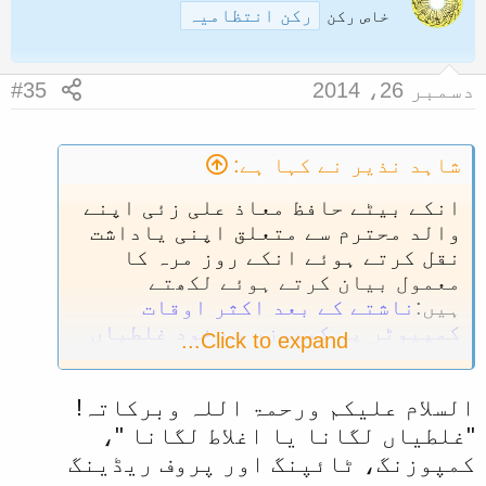
رکن انتظامیہ
t
خاص رکن
i
o
n
دسمبر 26، 2014
#35
s
:
شاہد نذیر نے کہا ہے:
انکے بیٹے حافظ معاذ علی زئی اپنے
والد محترم سے متعلق اپنی یاداشت
نقل کرتے ہوئے انکے روز مرہ کا
معمول بیان کرتے ہوئے لکھتے
ہیں:
ناشتے کے بعد اکثر اوقات
کمپیوٹر پر کمپوزر سے خود غلطیاں
Click to expand...
لگواتے تھے۔
(ماہنامہ اشاعۃ
الحدیث،شمارہ نمبر115، صفحہ 47)
السلام علیکم ورحمۃ اللہ وبرکاتہ!
تنبیہ:
اگر یہ عبارت طباعت و کتابت
کی غلطی نہیں تو خالص دیہاتی انداز
"غلطیاں لگانا یا اغلاط لگانا "،
میں لکھا ہوا جملہ ہے جس کے معنی
کمپوزنگ، ٹائپنگ اور پروف ریڈینگ
ہیں’’کمپوزر سے خود غلطیاں درست