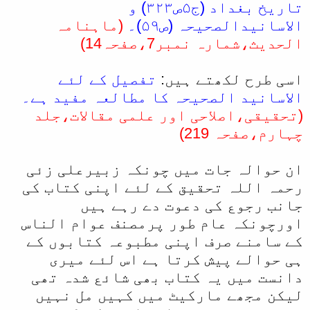
تاریخ بغداد (ج۵ص۳۲۳) و
الاسانیدالصحیحہ (ص۵۹)۔
(ماہنامہ
الحدیث،شمارہ نمبر7،صفحہ14)
اسی طرح لکھتے ہیں:
تفصیل کے لئے
الاسانید الصحیحہ کا مطالعہ مفید ہے۔
(تحقیقی،اصلاحی اور علمی مقالات،جلد
چہارم،صفحہ 219)
ان حوالہ جات میں چونکہ زبیرعلی زئی
رحمہ اللہ تحقیق کے لئے اپنی کتاب کی
جانب رجوع کی دعوت دے رہے ہیں
اورچونکہ عام طور پرمصنف عوام الناس
کے سامنے صرف اپنی مطبوعہ کتابوں کے
ہی حوالے پیش کرتا ہے اس لئے میری
دانست میں یہ کتاب بھی شائع شدہ تھی
لیکن مجھے مارکیٹ میں کہیں مل نہیں