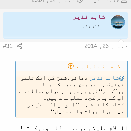
شاہد نذیر
دسمبر 24، 2014
و
ا
ض
شاہد نذیر
ر
و
ی
سینئر رکن
ع
خ
ک
آ
دسمبر 26، 2014
#31
ا
غ
آ
ا
غ
ز
عکرمہ نے کہا ہے:
ا
@شاہد نذیر
بھائی،شیخ کی ایک قلمی
ز
تصنیف ہے جو بعض وجوہ کی بنا
ک
پر’’طبع‘‘نہیں ہورہی ہے،اس حوالے سے
آپ کے پاس کچھ معلومات ہیں۔
ر
کتاب کا نام ہے:’’انوار السبیل فی
ن
میزان الجراح والتعدیل‘‘
ے
و
السلام علیکم ورحمۃ اللہ وبرکاتہ!
ا