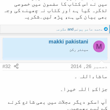
میں نے اس کتاب کا مضمون میں خصوصی
ل
تذکرہ کیا ہے اور کتاب نہ چھپنے کی وجہ
ا
بھی بیان کی ہے، پڑھ لیں۔شکریہ
R
محمد عامر یونس
and
عکرمہ
e
a
makki pakistani
c
M
t
سینئر رکن
i
o
n
دسمبر 26، 2014
#32
s
:
ماشاءاللہ ۔
جزاکم اللہ خیرا۔
آپ اسکو دیگر مجلات میں بھی شائع کرنے
کے لیے بھیجیں۔