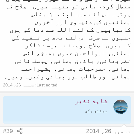
معطل کردی جاتی تو یقینا میری اصلاح نہ
ہوتی۔ اس لئے میں اپنے ان مخلص
بھائیوں کی دنیاوی اور آخروی
کامیابیوں کے لئے اللہ سے دعا گو ہوں
جنہوں نے صرف اس لئے مجھ پر تنقید کی
کہ میری اصلاح ہوجائے۔ جیسے شاکر
بھائی، ابوالحسن علوی بھائ، انس
نضربھائی، باذوق بھائی، یوسف ثانی
بھائی، خضرحیات بھائی، بشیراحمد
بھائی اور طالب نور بھائی وغیرہ وغیرہ
Last edited:
دسمبر 26، 2014
شاہد نذیر
سینئر رکن
دسمبر 26، 2014
#39