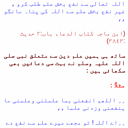
اللہ تعالی سے نفع بخش علم طلب کرو ،
غیر نفع بخش علم سے اللہ کی پناہ مانگو
،،
(ابن ماجہ کتاب الدعاء باب:٢ حدیث
:٣٨٤٣)
ساتھ ہی ہمیں علم دین سے متعلق نبی صلی
اللہ علیہ وسلم نے بہت سی دعائیں بھی
سکھائی ہیں :
مثلاً :
٫٫ اللھم انفعنی بما علمتنی وعلمنی ما
ینفعنی وزدنی علما ،،
٫٫اے اللہ! تو مجھے میرے علم سے نفع دے