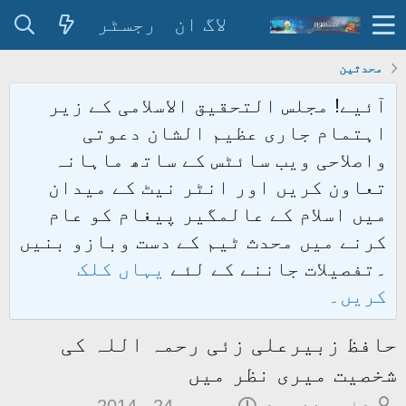
لاگ ان
رجسٹر
محدثین
آئیے! مجلس التحقیق الاسلامی کے زیر
اہتمام جاری عظیم الشان دعوتی
واصلاحی ویب سائٹس کے ساتھ ماہانہ
تعاون کریں اور انٹر نیٹ کے میدان
میں اسلام کے عالمگیر پیغام کو عام
کرنے میں محدث ٹیم کے دست وبازو بنیں
۔تفصیلات جاننے کے لئے
یہاں کلک
کریں۔
حافظ زبیرعلی زئی رحمہ اللہ کی
شخصیت میری نظر میں
م
ت