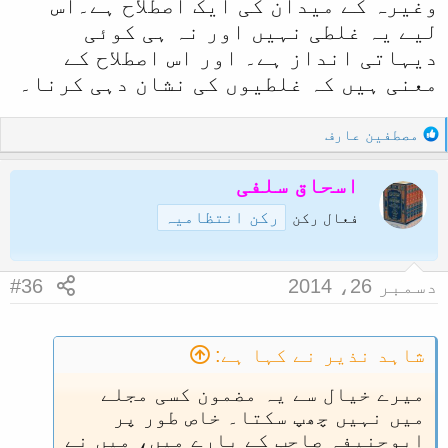
وغیرہ کے میدان کی ایک اصطلاح ہے۔اس
کرواتے تھے‘‘ واللہ اعلم
لیے یہ غلطی نہیں اور نہ ہی کوئی
دیہاتی انداز ہے۔ اور اس اصطلاح کے
معنی ہیں کہ غلطیوں کی نشان دہی کرنا۔
R
مصطفین عارف
e
a
اسحاق سلفی
c
رکن انتظامیہ
t
فعال رکن
i
o
n
دسمبر 26، 2014
#36
s
:
شاہد نذیر نے کہا ہے:
میرے خیال سے یہ مضمون کسی مجلے
میں نہیں چھپ سکتا۔ خاص طور پر
ابوحنیفہ صاحب کے بارے میں، میں نے