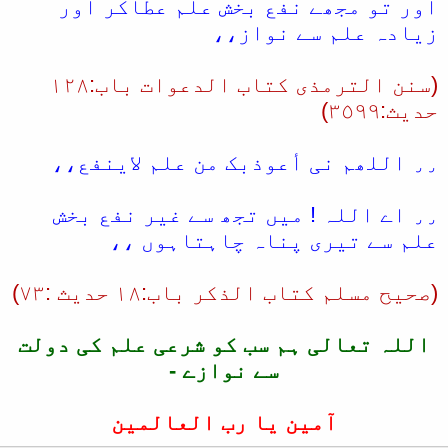
اور تو مجھے نفع بخش علم عطاکر اور
زیادہ علم سے نواز،،
(سنن الترمذی کتاب الدعوات باب:١٢٨
حدیث:٣٥٩٩)
٫٫ اللھم نی أعوذبک من علم لاینفع،،
٫٫ اے اللہ ! میں تجھ سے غیر نفع بخش
علم سے تیری پناہ چاہتاہوں ،،
(صحیح مسلم کتاب الذکر باب:١٨ حدیث :٧٣)
اللہ تعالی ہم سب کو شرعی علم کی دولت
سے نوازے -
آمین یا رب العالمین