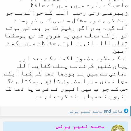
صاحب کے بارے میں، میں نے حافظ
زبیرعلی زئی رحمہ اللہ کے حوالے سے جو
بحث کی ہے وہ مشکل سے ہی کسی کو پسند
آئے گی۔ ہاں اگر رفیق طاہر بھائی ہوتے
تو ان کے مجلے میں یہ ضرور شائع ہوسکتا
تھا۔ اللہ انہیں اپنی حفاظت میں رکھے۔
آمین
اسکے علاوہ مضمون لکھنے کے بعد اور
یہاں شئیر کرنے سے پہلے کفایت اللہ
بھائی سے میں نے پوچھا تھا کہ کیا آپکے
مجلے میں میرا مضمون شائع ہوسکتا ہے؟
جس کے جواب میں انہوں نے فرمایا تھا کہ
انہوں نے مجلہ بند کردیا ہے۔
R
شاکر
and
محمد نعیم یونس
e
a
محمد نعیم یونس
c