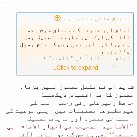
اسحاق سلفی نے کہا ہے:
امام ابو حنیفہ کے متعلق شیخ رحمہ
اللہ کی ایک غیر مطبوعہ تصنیف بھی
ہے ،یا کہہ لیں تھی ،جس کا نام بھول
چکا ہوں ،
امام عبد اللہ ؒ کی ’‘ السنۃ’‘ کے
متعلق ان سے راہنمائی کے دوران،
Click to expand...
اپنی اس غیر مطبوعہ تالیف کا انہوں
نے نام بھی بتایاتھا ۔
شاید آپ نے مکمل مضمون نہیں پڑھا۔
شاید ’‘ الاسانید الصحیحہ ۔۔۔۔فی
ابی حنیفہ ’‘ اگر میں غلطی پر نہیں ۔
مضمون کا یہ اقتباس دیکھئے:
حافظ زبیرعلی زئی رحمہ اللہ کی
غیرمطبوعہ تصنیفات میں اپنی نوعیت کی
انتہائی منفرد اور نایاب تصنیف
’’الاسانیدالصحیحۃ فی اخبار الامام ابی
حنیفۃ‘‘
بھی ہے جس کے حوالے وہ اکثر