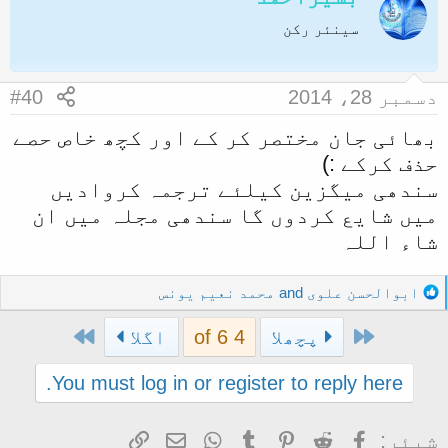
c
t
سینئر رکن
i
o
n
دسمبر 28، 2014
#40
s
:
بھائی جان مختصر کر کے اور کچھ خاص حصے
حذف کرکے :)
سندھی میگزین کیلئے ترجمہ کروادیں
میں شایع کردوں گا سندھی مجلہ میں ان
شاء اللہ
R
ابوالحسن علوی
and
محمد نعیم یونس
e
Last
First
a
پچھلا
4 of 6
اگلا
c
t
You must log in or register to reply here.
i
o
Facebook
Reddit
Pinterest
Tumblr
WhatsApp
ای میل
Link
شیئر:
n