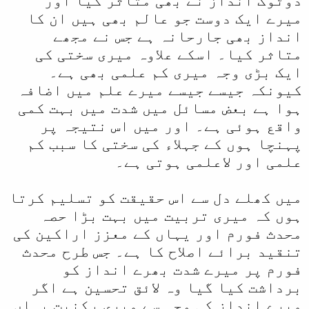
دوٹوک انداز نے بھی متاثر کیا اور
میرے ایک دوست جو عالم بھی ہیں ان کا
انداز بھی جارحانہ ہے جس نے مجھے
متاثر کیا۔ اسکے علاوہ میری سختی کی
ایک بڑی وجہ میری کم علمی بھی ہے۔
کیونکہ جیسے جیسے میرے علم میں اضافہ
ہوا ہے بعض مسائل میں شدت میں بہت کمی
واقع ہوئی ہے۔ اور میں اس نتیجہ پر
پہنچا ہوں کے جہلاء کی سختی کا سبب کم
علمی اور لاعلمی ہوتی ہے۔
میں کھلے دل سے اس حقیقت کو تسلیم کرتا
ہوں کہ میری تربیت میں بہت بڑا حصہ
محدث فورم اور یہاں کے معزز اراکین کی
تنقید برائے اصلاح کا ہے۔ جس طرح محدث
فورم پر میرے شدت بھرے انداز کو
برداشت کیا گیا وہ لائق تحسین ہے اگر
میرے انداز کی وجہ سے میری رکنیت یہاں