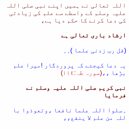
اللہ تعالی نے ہمیں اپنے نبی صلی اللہ
علیہ وسلم کے واسطے سے علم کی زیادتی
کی دعا کرنے کا حکم دیا ہے،
ارشاد باری تعالی ہے
(قل رب زدنی علما )٫٫
یہ دعا کیجئے کہ پروردگار !میرا علم
بڑھا ،،
(سورہ طہ:١١٤)
نبی کریم صلی اللہ علیہ وسلم نے
فرمایا
٫سلوا اللہ علما نافعا ،وتعوذوا با
للہ من علم لا ینفع،،