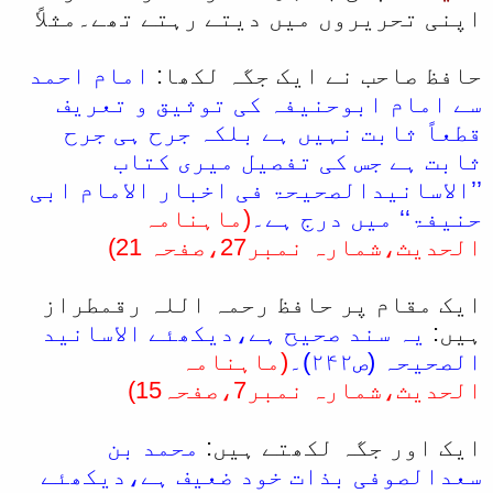
اپنی تحریروں میں دیتے رہتے تھے۔مثلاً
حافظ صاحب نے ایک جگہ لکھا:
امام احمد
سے امام ابوحنیفہ کی توثیق و تعریف
قطعاً ثابت نہیں ہے بلکہ جرح ہی جرح
ثابت ہے جس کی تفصیل میری کتاب
’’الاسانیدالصحیحۃ فی اخبار الامام ابی
حنیفۃ‘‘ میں درج ہے۔
(ماہنامہ
الحدیث،شمارہ نمبر27،صفحہ 21)
ایک مقام پر حافظ رحمہ اللہ رقمطراز
ہیں:
یہ سند صحیح ہے،دیکھئے الاسانید
الصحیحہ (ص۲۴۲)۔
(ماہنامہ
الحدیث،شمارہ نمبر7،صفحہ15)
ایک اور جگہ لکھتے ہیں:
محمد بن
سعدالصوفی بذات خود ضعیف ہے،دیکھئے