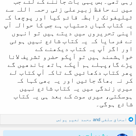
رہی تھی۔بس یہی بات جاننے کے لئے جب
میں نے حافظ زبیرعلی زئی رحمہ اللہ سے
ٹیلیفونک رابطہ قائم کیا اور پوچھا کہ
یہ کتاب کہاں دستیاب ہے جس کا حوالہ آپ
اپنی تحریروں میں دیتے ہیں تو انہوں
نے فرمایا کہ یہ کتاب شائع نہیں ہوئی
اور اگر آپ یہ کتاب دیکھنے کے
خواہشمند ہیں تو آپکو حضرو تشریف لانا
پڑے گا،پہلے ہم آپکے ہاتھ باندھیں گے
پھر کتاب دکھائیں گے تاکہ آپ کتاب لے
کر نہ بھاگ جائیں اور یہ بھی کہا کہ
میری زندگی میں یہ کتاب شائع نہیں
ہوسکتی، میری موت کے بعد ہی یہ کتاب
شائع ہوگی۔
R
اسحاق سلفی
and
محمد نعیم یونس
e
a
بشیراحمد