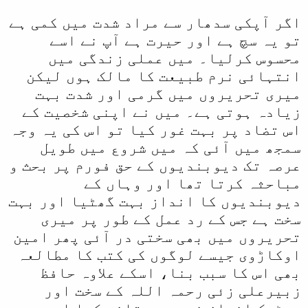
کچھ سال بعد مزید "سدھار" آ جائےگا
اور خضرحیات بھائی کی طرح مجھے بھی
اگر آپکی سدھار سے مراد شدت میں کمی ہے
اشارہ کرنے کی ضرورت نہیں پڑے گی )
تو یہ سچ ہے اور حیرت ہے آپ نے اسے
محسوس کرلیا۔ میں عملی زندگی میں
انتہائی نرم طبیعت کا مالک ہوں لیکن
میری تحریروں میں گرمی اور شدت بہت
زیادہ ہوتی ہے۔ میں نے اپنی شخصیت کے
اس تضاد پر بہت غور کیا تو اس کی یہ وجہ
سمجھ میں آئی کہ میں شروع میں طویل
عرصہ تک دیوبندیوں کے حق فورم پر بحث و
مباحثہ کرتا تھا اور وہاں کے
دیوبندیوں کا انداز بہت گھٹیا اور بہت
سخت ہے جس کے رد عمل کے طور پر میری
تحریروں میں بھی سختی در آئی پھر امین
اوکاڑوی جیسے لوگوں کی کتب کا مطالعہ
بھی اس کا سبب بنا، اسکے علاوہ حافظ
زبیرعلی زئی رحمہ اللہ کے سخت اور