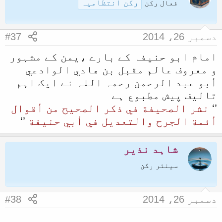
رکن انتظامیہ
فعال رکن
دسمبر 26، 2014
#37
امام ابو حنیفہ کے بارے ،یمن کے مشہور
و معروف عالم مقبل بن هادي الوادعي
أبو عبد الرحمن رحمہ اللہ نے ایک اہم
تالیف پیش مطبوع ہے
’‘
نشر الصحيفة في ذكر الصحيح من أقوال
أئمة الجرح والتعديل في أبي حنيفة
’‘
شاہد نذیر
سینئر رکن
دسمبر 26، 2014
#38