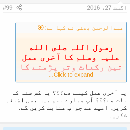
n
اگست 27، 2016
#99
s
:
عبدالرحمن بھٹی نے کہا ہے:
رسول اللہ صلى الله
عليہ وسلم كا آخرى عمل
تین رکعات وتر پڑھنے کا
Click to expand...
تھا
صحيح البخاری: کتاب الجمعہ: بَاب
یہ آخری عمل کیسے ھے؟؟؟ یہ کس سنہ کہ
قِيَامِ النَّبِيِّ صَلَّى اللَّهُ عَلَيْهِ وَسَلَّمَ
بات ھے؟؟؟ آپ ھمارے علم میں بھی اضافہ
بِاللَّيْلِ فِي رَمَضَانَ وَغَيْرِهِ:
کریں. امید ھے جواب عنایت کریں گے.
ابوسلمۃ بن عبد الرحمن رحمۃ اللہ
شکریہ
علیہ نے عائشہ رضی اللہ تعالی عنہا
سے پوچھا کہ رمضان میں رسول اللہ