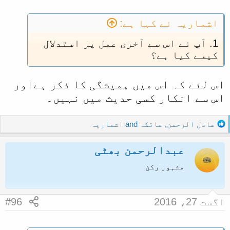
اشماریہ نے کہا ہے:
1. آپ نے اس سے آخری عمل پر استدلال
کیسے کیا ہے؟
اس لئے کہ اس میں ہمیشگی کا ذکر ہےاور
اس سے انکار کسی حدیث میں نہیں۔
R
عادل الرحمن
,
عاتکہ
and
اشماریہ
e
a
عبدالرحمن بھٹی
c
t
مشہور رکن
i
o
n
اگست 27، 2016
#96
s
: