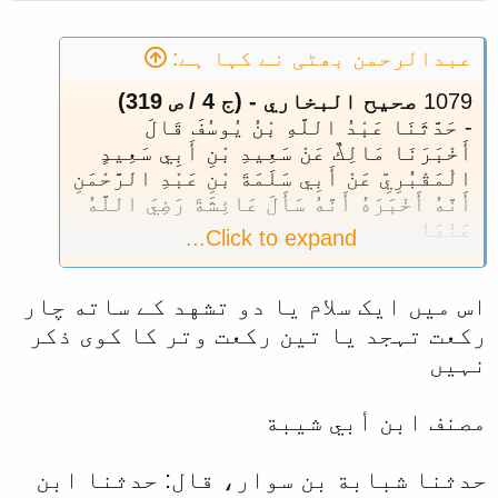
:
عبدالرحمن بھٹی نے کہا ہے:
1079
صحيح البخاري - (ج 4 / ص 319)
-
حَدَّثَنَا عَبْدُ اللَّهِ بْنُ يُوسُفَ قَالَ
أَخْبَرَنَا مَالِكٌ عَنْ سَعِيدِ بْنِ أَبِي سَعِيدٍ
الْمَقْبُرِيِّ عَنْ أَبِي سَلَمَةَ بْنِ عَبْدِ الرَّحْمَنِ
أَنَّهُ أَخْبَرَهُ أَنَّهُ سَأَلَ عَائِشَةَ رَضِيَ اللَّهُ
عَنْهَا
Click to expand...
كَيْفَ كَانَتْ صَلَاةُ رَسُولِ اللَّهِ صَلَّى اللَّهُ
عَلَيْهِ وَسَلَّمَ فِي رَمَضَانَ فَقَالَتْ
مَا كَانَ
اس میں ایک سلام یا دو تشهد کے ساته چار
رَسُولُ اللَّهِ صَلَّى اللَّهُ عَلَيْهِ وَسَلَّمَ يَزِيدُ
فِي رَمَضَانَ وَلَا فِي غَيْرِهِ عَلَى إِحْدَى
رکعت تہجد یا تین رکعت وتر کا کوی ذکر
عَشْرَةَ رَكْعَةً يُصَلِّي أَرْبَعًا فَلَا تَسَلْ عَنْ
نہیں
حُسْنِهِنَّ وَطُولِهِنَّ ثُمَّ يُصَلِّي أَرْبَعًا فَلَا
تَسَلْ عَنْ حُسْنِهِنَّ وَطُولِهِنَّ
ثُمَّ يُصَلِّي ثَلَاثًا
مصنف ابن أبي شيبة
قَالَتْ عَائِشَةُ فَقُلْتُ يَا رَسُولَ اللَّهِ
أَتَنَامُ قَبْلَ أَنْ تُوتِرَ فَقَالَ يَا عَائِشَةُ
حدثنا شبابة بن سوار، قال: حدثنا ابن
إِنَّ عَيْنَيَّ تَنَامَانِ وَلَا يَنَامُ قَلْبِي