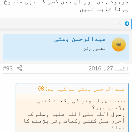
موجود ہیں اور ان میں کسی کا بهی منسوخ
ہونا ثابت نہیں
R
اشماریہ
e
a
عبدالرحمن بھٹی
c
t
مشہور رکن
i
o
n
اگست 27، 2016
#93
s
:
عبدالرحمن بھٹی نے کہا ہے:
سب سے پہلے وتر کی رکعات کتنی
پڑھنی ہیں؟
رسول اللہ صلی اللہ علیہ وسلم کا
آخری عمل کتنی رکعات وتر پڑھنے کا
تھا؟