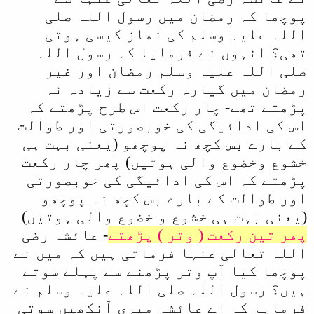
پوچھا کہ رمضان میں رسول اللہ صلی
اللہ علیہ وسلم کی نماز کیسی ہوتی
تھی؟ انہوں نے فرمایا کہ رسول اللہ
صلی اللہ علیہ وسلم رمضان اور غیر
رمضان میں گیارہ رکعت سے زیادہ نہ
پڑھتے تھے- چار رکعت اس طرح پڑھتے کہ
اس کی ادائیگی کی خوبصورتی اور طوالت
کے بارے بس کچھ نہ پوچھو (یعنی بہت ہی
خشوع وخضوع والی ہوتیں) پھر چار رکعت
پڑھتے کہ اس کی ادائیگی کی خوبصورتی
اور طوالت کے بارے بس کچھ نہ پوچھو
(یعنی بہت ہی خشوع و خضوع والی ہوتیں)
پھر تین رکعت ( وتر ) پڑھتے
- عائشہ رضی
اللہ تعالی عنہا فرماتی ہیں کہ میں نے
پوچھا کیا آپ وتر پڑھنے سے پہلے سوتے
ہیں؟ رسول اللہ صلی اللہ علیہ وسلم نے
فرمایا کہ اے عائشہ میری آنکھیں سوتی