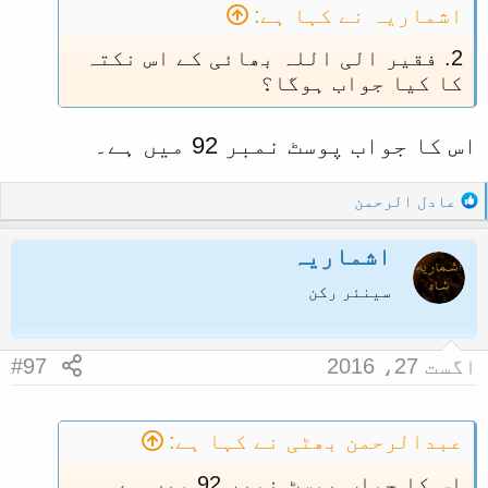
اشماریہ نے کہا ہے:
2. فقیر الی اللہ بھائی کے اس نکتہ
کا کیا جواب ہوگا؟
اس کا جواب پوسٹ نمبر 92 میں ہے۔
R
عادل الرحمن
e
a
اشماریہ
c
t
سینئر رکن
i
o
n
اگست 27، 2016
#97
s
:
عبدالرحمن بھٹی نے کہا ہے:
اس کا جواب پوسٹ نمبر 92 میں ہے۔