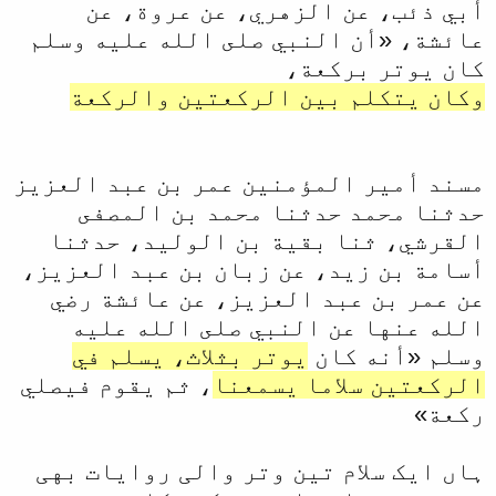
أبي ذئب، عن الزهري، عن عروة، عن
عائشة، «أن النبي صلى الله عليه وسلم
كان يوتر بركعة،
وكان يتكلم بين الركعتين والركعة
مسند أمير المؤمنين عمر بن عبد العزيز
حدثنا محمد حدثنا محمد بن المصفى
القرشي، ثنا بقية بن الوليد، حدثنا
أسامة بن زيد، عن زبان بن عبد العزيز،
عن عمر بن عبد العزيز، عن عائشة رضي
الله عنها عن النبي صلى الله عليه
وسلم «أنه كان
يوتر بثلاث، يسلم في
الركعتين سلاما يسمعنا
، ثم يقوم فيصلي
ركعة»
ہاں ایک سلام تین وتر والی روایات بهی