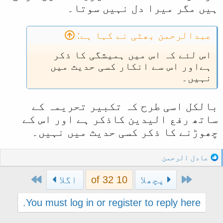
ہیں مگر میرا دل نہیں سوتا۔
عبدالرحمن بھٹی نے کہا ہے:
اس لئے کہ اس میں ہمیشگی کا ذکر
ہےاور اس سے انکار کسی حدیث میں
نہیں۔
بالکل اسی طرح کہ تکبیر تحریمہ کے
ساتھ رفع الیدین کاذکر ہے اور اس کے
چھوڑنے کا ذکر کسی حدیث میں نہیں۔
R
عادل الرحمن
e
Last
First
a
پچھلا
10 of 32
اگلا
c
t
You must log in or register to reply here.
i
o