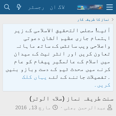
لاگ ان
رجسٹر
نماز کا طریقہ کار
آئیے! مجلس التحقیق الاسلامی کے زیر
اہتمام جاری عظیم الشان دعوتی
واصلاحی ویب سائٹس کے ساتھ ماہانہ
تعاون کریں اور انٹر نیٹ کے میدان
میں اسلام کے عالمگیر پیغام کو عام
کرنے میں محدث ٹیم کے دست وبازو بنیں
۔تفصیلات جاننے کے لئے
یہاں کلک
کریں۔
سنت طریقہ نماز (صلاۃ الوتر)
م
ت
عبدالرحمن بھٹی
مارچ 13، 2016
و
ا