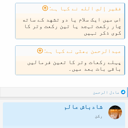
فقير إلى الله نے کہا ہے:
اس میں ایک سلام یا دو تشهد کے ساته
چار رکعت تہجد یا تین رکعت وتر کا
کوی ذکر نہیں
عبدالرحمن بھٹی نے کہا ہے:
پہلے رکعات وتر کا تعین فرمالیں
باقی بات بعد میں۔
R
عادل الرحمن
e
a
شادباش عالم
c
t
رکن
i
o