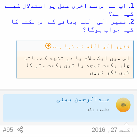
حُسْنِهِنَّ وَطُولِهِنَّ ثُمَّ يُصَلِّي أَرْبَعًا فَلَا
1. آپ نے اس سے آخری عمل پر استدلال کیسے
تَسَلْ عَنْ حُسْنِهِنَّ وَطُولِهِنَّ
ثُمَّ يُصَلِّي ثَلَاثًا
کیا ہے؟
قَالَتْ عَائِشَةُ فَقُلْتُ يَا رَسُولَ اللَّهِ
2. فقیر الی اللہ بھائی کے اس نکتہ کا
أَتَنَامُ قَبْلَ أَنْ تُوتِرَ فَقَالَ يَا عَائِشَةُ
کیا جواب ہوگا؟
إِنَّ عَيْنَيَّ تَنَامَانِ وَلَا يَنَامُ قَلْبِي
فقير إلى الله نے کہا ہے:
اس میں ایک سلام یا دو تشهد کے ساته
چار رکعت تہجد یا تین رکعت وتر کا
کوی ذکر نہیں
عبدالرحمن بھٹی
مشہور رکن
اگست 27، 2016
#95