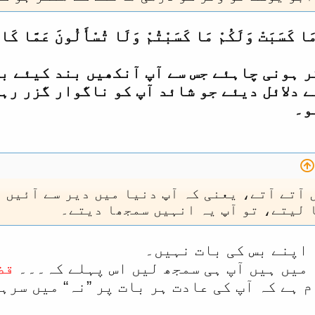
هَا مَا كَسَبَتْ وَلَكُمْ مَا كَسَبْتُمْ وَلَا تُسْأَلُونَ ع
ر ہونی چاہئے جس سے آپ آنکھیں بند کیئے بی
 دلائل دیئے جو شائد آپ کو ناگوار گزر رہے
و۔
 آتے آتے، یعنی کہ آپ دنیا میں دیر سے آئیں 
 لیتے، تو آپ یہ انہیں سمجھا دیتے۔
 اپنے بس کی بات نہیں۔
 میں ہیں آپ ہی سمجھ لیں اس پہلے کہ۔۔۔
قض
 ہے کہ آپ کی عادت ہر بات پر ”نہ“ میں سرہ