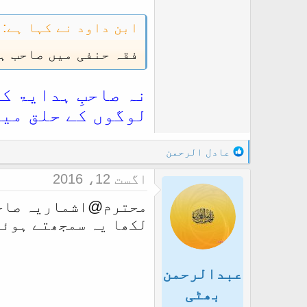
ابن داود نے کہا ہے:
فقہ حنفی میں صاحب ہ
نہ صاحبِ ہدایۃ ک
لوگوں کے حلق میں
R
عادل الرحمن
e
اگست 12، 2016
a
c
محترم@اشماریہ صاح
t
لکھا یہ سمجھتے ہوئے
i
o
n
s
عبدالرحمن
:
بھٹی