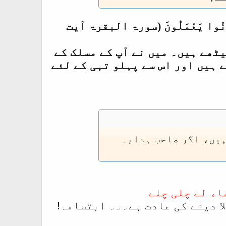
َمَّا كَانُوا يَعْمَلُونَ (سورۃ البقرۃ آیت
ٹھے ہیں۔ میں نے آپ کے مسلک کے
 ہیں اور اس سے پہلو تہی کے لئے
ہیں، اگر صاحب ہدایہ
اء لے چلی چلے
لا دینے کی عادت ہے۔۔۔ ابتسامہ!