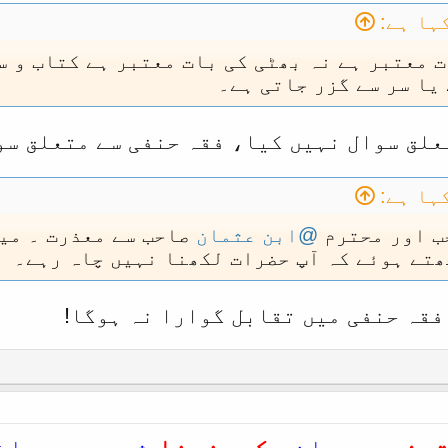
ہا ہے:
ت معتبر ہے نہ بھٹی کی بات معتبر ہے کتاب و س
یا سر سے گزر جاتی ہے۔
علق سوال نہیں کیا، فقہ حنفی سے متعلق سو
ہا ہے:
 اور محترم
@ابن عثمان
صاحب سے معذرت ۔ میں
ھتے ہوئے کہ آپ حضرات لکھنا نہیں چاہ رہے۔
فقہ حنفی میں تقابل گوارا نہ ہوگا!