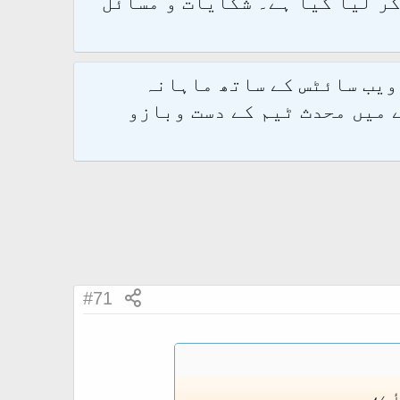
و 2.1.7 پر کامیابی سے منتقل کر لیا گیا ہے۔ شکایات و مسائل
 ویب سائٹس کے ساتھ ماہانہ
 میں محدث ٹیم کے دست وبازو
#71
ئے،