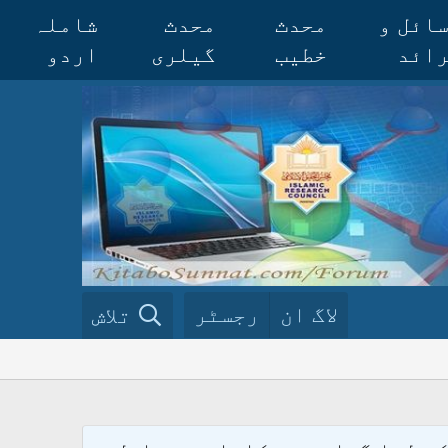
ائل و
محدث
محدث
شاملہ
ائد
خطیب
گیلری
اردو
لاگ ان
رجسٹر
تلاش