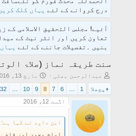
درج کروانے کے لئے
یہاں کلک کریں
آئیے! مجلس التحقیق الاسلامی کے ز
تعاون کریں اور انٹر نیٹ کے میدان
بنیں ۔تفصیلات جاننے کے لئے
یہاں 
سنت طریقہ نماز (صلاۃ الوتر
م
ت
عبدالرحمن بھٹی
مارچ 13، 2016
و
ا
پچھلا
1
…
6
7
8
9
10
…
32
ض
ر
و
ی
اگست 12، 2016
ع
خ
ک
آ
ابن داود نے کہا ہے:
ا
غ
امام محمد اور قاضی ا
آ
ا