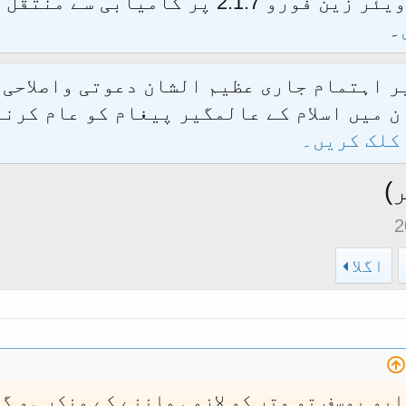
الحمدللہ محدث فورم کو نئےسافٹ ویئر زین فور
۔
یر اہتمام جاری عظیم الشان دعوتی واصلاحی
 میں اسلام کے عالمگیر پیغام کو عام کرنے
کلک کریں۔
)
اگلا
بو یوسف تو وتر کو لازمی ماننے کے منکر ہو گ