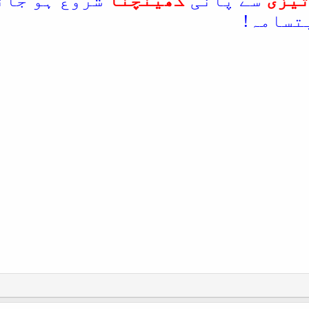
یزی
سے پانی
کھینچنا
شروع ہو جائ
تسامہ!