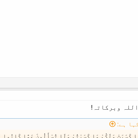
اللہ وبرکاتہ!
ہا ہے:
ا مَا كَسَبَتْ وَلَكُمْ مَا كَسَبْتُمْ وَلَا تُسْأَلُونَ عَمَّا كَ