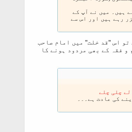
 ہیں۔ میں نے آپ کے
ر رہے ہیں اور اس سے
تو اس ''قد خلت'' میں امام صاحب
 و فقہ کے بھی مردود ہونے کا
لے چلی چلے
دینے کی عادت ہے۔۔۔