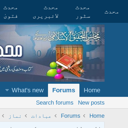
محدث
محدث
محدث
محدث
سٹور
لائبریری
فتویٰ
What's new
Forums
Home
Search forums
New posts
Home
Forums
عبادات
نماز