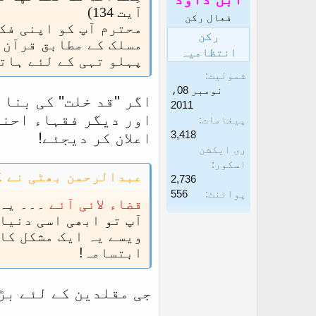
:
آیت 134)
فعال رکن
محترم آپ کو اپنی فک
رکن
مسلک کے مطابق قرآن و
انتظامیہ
پہلو تہی کے لئے ہات
شمولیت
نومبر 08،
اگر ''قد خلت'' کی بنا
2011
اور دیگر فقہاء احنا
پیغامات
3,418
اعلان کر دیجئے!
ری ایکشن
اسکور
عبدالرحمن بھٹی نے ک
2,736
پوائنٹ
556
قضاء لائی آئے
۔۔۔ یہ
آپ تو ابھی اسی دنیا
ویسے یہ ایک مشکل کام
ابتسامہ!
جی مقلدین کے لئے بڑا