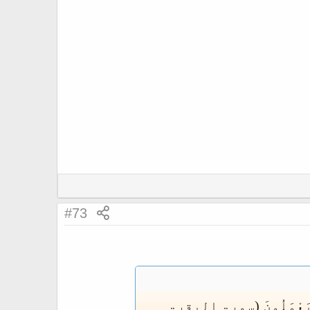
#73
انُوا يَعْمَلُونَ (سورۃ البقرۃ