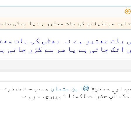
دایہ مرغنیانی کی بات معتبر ہے یا بھٹی صاحب
ی بات معتبر ہے نہ بھٹی کی بات معت
 اٹک جاتی ہے یا سر سے گزر جاتی ہ
ب اور محترم
@ابن عثمان
صاحب سے معذرت ۔
 کہ آپ حضرات لکھنا نہیں چاہ رہے۔