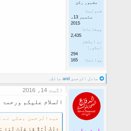
مشہور رکن
شمولیت
ستمبر 13،
2015
پیغامات
2,435
ری ایکشن
اسکور
294
پوائنٹ
165
R
عادل الرحمن
and
عاتکہ
e
اگست 14، 2016
a
c
السلام علیکم ورحمۃ 
t
i
o
عبدالرحمن بھٹی نے ک
n
s
تِلْكَ أُمَّةٌ قَدْ خَلَتْ لَهَ
ابن داود