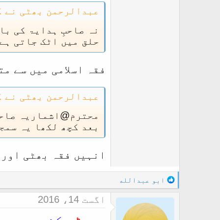
عبدالرحمن بھٹی نے ک
نہ صاحبِ ہدایۃ کی با
حلق میں اٹک جاتی ہے 
فقہ اسلامی میں سے مت
عبدالرحمن بھٹی نے ک
محترم@اشماریہ صاحب
بعد کچھ لکھا یہ سمج
انہیں فقہ بھٹی اور 
R
ابو عبدالله
e
اگست 14، 2016
a
c