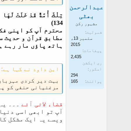
عبدالرحمن
غ
ز
تِلْكَ أُمَّةٌ قَدْ خَلَتْ لَ
ا
بھٹی
134)
ز
مشہور رکن
محترم آپ کو اپنی فک
ک
شمولیت
مطابق قرآن و حدیث سے
ستمبر 13،
ر
2015
ہاتھ پاؤں مار رہے ہ
ن
پیغامات
ے
2,435
ری ایکشن
و
ابن داود نے کہا ہے:
اسکور
ا
294
بہت دیر کردی مہرباں
ل
پوائنٹ
165
مرغنیانی حنفی کو پا
ا
قضاء لائی آئے
۔۔۔ یہ
آپ تو ابھی اسی دنیا
ویسے یہ ایک مشکل کام