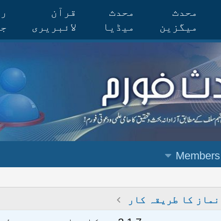
محدث
محدث
قرآن
رس
میگزین
میڈیا
لائبریری
جر
Members
نماز کا طریقہ کار