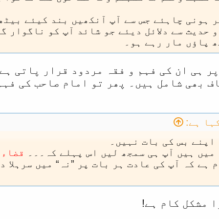
ر ہونی چاہئے جس سے آپ آنکھیں بند کیئے بیٹھے
 حدیث سے دلائل دیئے جو شائد آپ کو ناگوار گز
ھ پاؤں مار رہے ہو۔
 پر ہی ان کی فہم و فقہ مردود قرار پاتی ہے 
ف بھی شامل ہیں۔ پھر تو امام صاحب کی فہم
ہا ہے:
 اپنے بس کی بات نہیں۔
 میں ہیں آپ ہی سمجھ لیں اس پہلے کہ۔۔۔
قضاء 
 ہے کہ آپ کی عادت ہر بات پر ”نہ“ میں سرہلا 
 مشکل کام ہے!