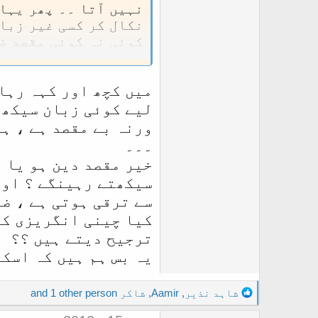
نہیں آتا ۔۔ پھر یہا
نکال کر کسی غیر زبا
کوئی نہ کوئی مقصد ضر
جب تک اس بندے کے حقی
اس کے مقصد کو "برا" 
میں کچھ اور کہہ رہا 
لیے کوئی زبان سیکھ 
ورنہ بے مقصد ہے ، ہا
۔۔۔
خیر مقصد دین ہو یا د
سیکھتے رہینگے ؟ اور
سے ترقی ہوتی ہے ، ضر
کیا چینی انگریزی کو
ترجیح دیتے ہیں ؟؟
یہ بس ہم ہیں کہ اسک
R
شاہد نذیر
,
Aamir
,
شاکر
and 1 other person
e