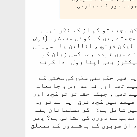
جودہ دور کے بھارتی
ن مجھے تو کم از کم نظر نہیں
مجھتے ہیں کہ کوئی معاشرہ (فرض
 لیکن فرنچ ، اٹالین یا اسپینی
نے میں تردد ہے۔ کسی زبان کو
یکٹرز بھی اپنا رول ادا کرتے
یا غیر حکومتی سطح کی سختی کے
یے تھا اور نہ مدارس و جامعات
ے تھی ، جبکہ حقائق تو کچھ اور
فیصد میں کچھ فرق آیا ہے تو وہ
میں شامل ہے؟ اگر مسلمانان ہند
مذہب سے دوری کی نشانی ہے؟ پھر
، ان صوبوں کے باشندوں کے متعلق