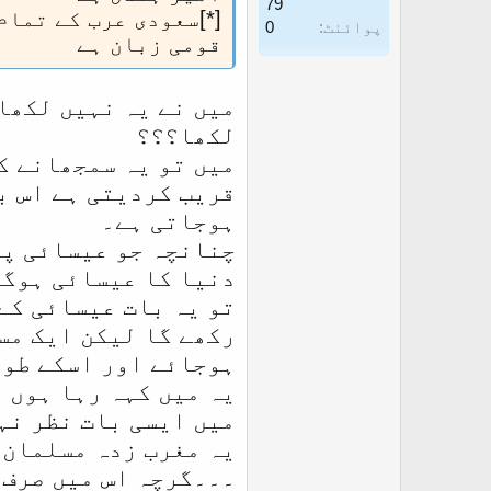
79
[*]سعودی عرب کے تمام
پوائنٹ
0
قومی زبان ہے
میں نے یہ نہیں لکھا
لکھا؟؟؟
میں تو یہ سمجھانے ک
قریب کردیتی ہے اس ب
ہوجاتی ہے۔
چنانچہ جو عیسائی پا
دنیا کا عیسائی ہوگا
تو یہ بات عیسائی کے 
رکھے گا لیکن ایک مس
ہوجائے اور اسکے طور
یہ میں کہہ رہا ہوں 
میں ایسی بات نظر نہ
یہ مغرب زدہ مسلمان 
۔۔۔گرچہ اس میں صرف 