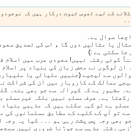
لانے کے لیے ٹھوس ثبوت درکار ہیں کہ موجودو 
۔۔
اچھا سوال ہے۔
مثال یا مثالیں دوں گا ، اس کی تصدیق سعود
ا سکتی ہے :)
اً کوئی رشتہ نہیں! سعودی عرب میں اسلام 
 ان لوگوں نے محض زبان کی بنیاد پر اسلام 
الوں سے لیجیے (جنہیں ملیالی یا ملیباری 
یجی ممالک کے کاروبار میں ان کی شراکت نہ
ے۔ مشہور ہے کہ کیرالہ سے جو بھی بندہ گلف
رکھتا ہے۔ صرف مسلم نہیں بلکہ غیرمسلم بھ
مسلم ہے تو کہہ سکتے ہیں کہ مذہبی بنیاد 
سے تو آپ کے کلیے کے مطابق مسلمانوں کی م
و بھی وجہ پس پشت رہی ہو ۔۔۔ کیا یہ وجہ ا
ازمی رشتہ مذہب سے جوڑنا ضروری نہیں سمجھ