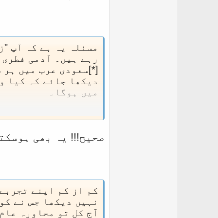
مسئلہ یہ ہے کہ آپ "ز
رہے ہیں۔ آدمی فطری ط
[*]سعودی عرب میں ہر 
دیکھا جائے کہ کیا وہ
میں ہوگا۔
اسلام جو انسانیت او
اگر گراؤنڈ ریلیٹیز ک
صحیح!!! یہ بھی ہوسکت
رہا ہے؟
مسلم معاشرہ تو اس طر
کہ توحید و رسالت کو 
ہے ، اس پر وہ لوگ صد
مائیگریٹ کر جانے وا
کم از کم اپنے تجربے 
"اخلاق و رواداری" کی
نہیں دیکھا جس نے کو
آج کل تو محاورہ عام