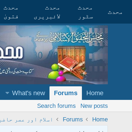
محدث
محدث
محدث
محدث
سٹور
لائبریری
فتویٰ
What's new
Forums
Home
Search forums
New posts
Home
Forums
اسلام اور عصر حاضر