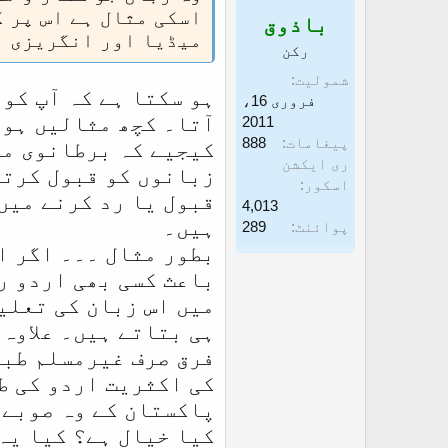
اسکی مثال ہے اس پر 
باذوق
غ
ز
میڈیا اور انگریزی م
ا
رکن
ز
شمولیت
ہو سکتا ہے کہ آپ کو 
فروری 16،
ک
آتا۔ کچھ مثالیں ہوں
2011
ر
پیغامات
888
کیجیے کہ برطانوی مع
ن
ری ایکشن
زبانوں کو قبول کرتا
اسکور
ے
قبول یا رد کرنے میں
4,013
و
ہیں۔
پوائنٹ
289
ا
بطور مثال ۔۔۔ اگر ا
ل
باعث کسی بھی اردو ر
ا
میں اس زبان کی تعلی
ہی بتاتے ہیں۔ علاوہ
فرق صرف غیرمسلم طبق
کی اکثریت اردو کی ط
پاکستان کے وہ صوبے 
کیا خیال ہے؟ کیا یہ