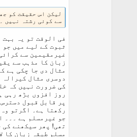
لیکن اس حقیقت کو جھٹ
سے کوئی رشتہ نہیں ۔
فی الوقت تو یہ بہت 
ثبوت کے لیے میں جو 
غیرمقیمین سے کرائی ج
زبان کا مذہب سے یقین
مثال دی جا چکی ہے کہ
دوسری مثال کیرالہ و
کی ضرورت نہیں کہ خل
روز افزوں بڑھ رہی ہ
پر قابل قبول دسترس 
رکھتا ہے۔ اگرتو وہ 
جو غیرمسلم ہے ۔۔۔ ا
تھی! پھر سیکھنے کی ج
مسلم طبقہ زبان کا ل