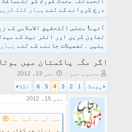
درج کروانے کے لئے
یہاں کلک کریں
آئیے! مجلس التحقیق الاسلامی کے ز
تعاون کریں اور انٹر نیٹ کے میدان
بنیں ۔تفصیلات جاننے کے لئے
یہاں 
اگر مکّہ پاکستان میں ہوتا
م
ت
محبوب حسن
مئی 13، 2012
و
ا
پچھلا
1
2
3
4
5
6
اگلا
ض
ر
و
ی
مئی 15، 2012
ع
خ
ک
آ
سوالی نے کہا ہے:
ا
غ
وہ زبان جو کفار و م
آ
ا