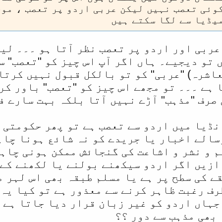
کوئی تعصب نہیں لیکن عربی اردو پر تعصب ، مو
یڈیا سے لگا سکتے ہیں
عربی اور اردو پر تعصب نظر آتا ہو ۔۔۔ لیک
 تو دیجیے۔ ہاں اگر آپ اس چیز کو "تعصب" س
اشرہ) "عربی" کو تو بالکل قبول نہیں کرتا
 ہے ۔۔۔ تو مجھے اس چیز کو "تعصب" باور کر
 صرف "مذہب" آڑے نہیں آتا بلکہ بہت سارے ف
نڈیا میں اردو سے تعصب ہے تو پھر حکومتی 
سالے اخبار یا جریدے کو نہ شائع ہونا چاہ
م و نشر و اشاعت کی گنجائش ممکن ہونی چاہی
 ازیں اگر اردو سیکھنے بولنے یا لکھنے کے 
ے کی سطح پر ہے یا مسلم طبقہ بھی اس لہر 
رف رغبت ظاہر کرنے سے معذور ہے تو کیا یہ 
جہاں اردو کو غیر زبان قرار دیا جاتا ہے 
 بھی مذہب سے دور ؟؟