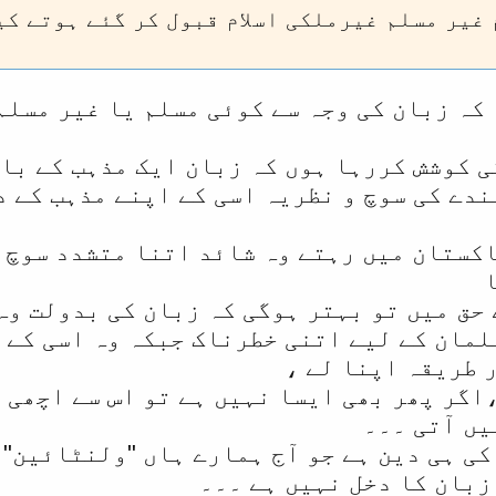
 غیر مسلم غیرملکی اسلام قبول کر گئے ہوتے ک
 کہ زبان کی وجہ سے کوئی مسلم یا غیر مسل
ی کوشش کررہا ہوں کہ زبان ایک مذہب کے با
ندے کی سوچ و نظریہ اسی کے اپنے مذہب کے 
کستان میں رہتے وہ شائد اتنا متشدد سوچ 
حق میں تو بہتر ہوگی کہ زبان کی بدولت وہ
لمان کے لیے اتنی خطرناک جبکہ وہ اسی کے 
 طریقہ اپنا لے ،
،اگر پھر بھی ایسا نہیں ہے تو اس سے اچھی 
یں آتی ۔۔۔
کی ہی دین ہے جو آج ہمارے ہاں "ولنٹائین" 
زبان کا دخل نہیں ہے ۔۔۔