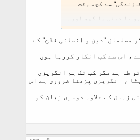
 زندگی" سے کچھ وقت
و یا دینی یا کچھ اور۔
ن و گمان کی بنیاد پر
 مسلمان "دین و انسانی فلاح" کے
ے ، اس سے کب انکار کررہا ہوں
تو طہ ہے مگر کب تک ہم انگریزی
ٹا ، انگریزی پڑھنا ضروری ہے اس
ی زبان کے علاوہ دوسری زبان کو