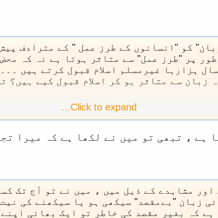
بان" کو "انسانوں کے طرز عمل " کے مترادف پیش 
ور پر "طرز عمل" سے متاثر ہوتا ہے نہ کہ محض
سال ہزارہا غیرمسلم اسلام قبول کرتے ہیں ۔۔۔ 
 زبان سے متاثر ہو کر اسلام قبول کیے ہیں؟ تو
Click to expand...
ر انسانوں کے مابین مناسب و موزوں طرز عمل کی
و مد نظر رکھ کر دیکھا جائے تو اس طرح کا "ط
ا ہے ، تبھی تو میں نے لکھا ہے کہ میرا تج
ح کے اسلامی طرز عمل سے کافی دور نظر آتا ہے
نہ مانتا ہو مگر جس "انسانی طرز عمل" کی اسلا
ق دلی سے کاربند ہوتے ہیں اور جس کا سبب ہی ہ
لے مسلمانوں کے دلوں میں کفار کے لیے نرم گو
اور مشاہدے کے ذیل میں ، میں نے تو آج تک کس
 بنیاد پر پیدا ہوتا ہے نہ کہ کسی مخصوص "زبان
ئی زبان "بےمقصد" سیکھی ہو یا سیکھنے کی نیت
 ہے کہ بغیر مقصد کی خاطر تو ایک بھائی اپنے 