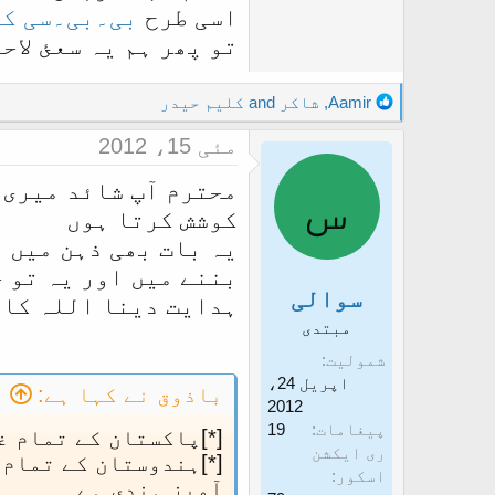
اسی طرح
بی۔بی۔سی کو
تو پھر ہم یہ سعئ لاح
R
Aamir
,
شاکر
and
کلیم حیدر
e
مئی 15، 2012
a
c
س
محترم آپ شائد میری 
t
کوشش کرتا ہوں
i
o
یہ بات بھی ذہن میں 
n
بننے میں اور یہ تو 
s
سوالی
ہدایت دینا اللہ کا 
:
مبتدی
شمولیت
اپریل 24،
باذوق نے کہا ہے:
2012
پیغامات
19
[*]پاکستان کے تمام غ
ری ایکشن
[*]ہندوستان کے تمام
اسکور
آمیز ہندی ہے