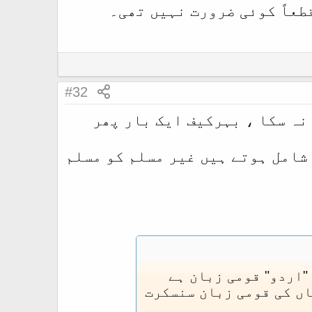
طعاً کوئی ضرورت نہیں تھی۔
#32
نہ سکا ، بہرکیف ایک بار پھر
شامل ہوتے ہیں غیر مسلم کو مسلم
"اردو" قومی زبان ہے
اں کی قومی زبان سنسکرت