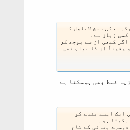
کرنے کی سعئ لاحاصل کر
 کسی زبان سے۔
اگر کبھی ان سے پوچھ کر
 یقیناً ان کا جواب نفی
 تلقین کرتا ہے ۔۔۔
رز عمل" کون اختیار کر
زیہ غلط بھی ہوسکتا ہے
 جبکہ مغربی معاشرہ گو
م تلقین و تبلیغ کرتا
ے کہ ۔۔۔ وہاں
شہ اسی "حسن سلوک" ،
ی ایک ایسے بندے کو
" کی بنیاد پر!!
 رکھتا ہو۔
دوسرے بھائی کے کام