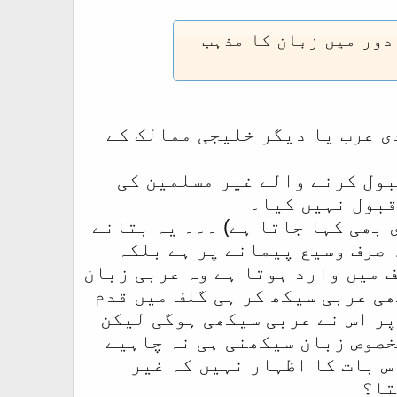
دور میں زبان کا مذہب
ی عرب یا دیگر خلیجی ممالک کے
قبول کرنے والے غیر مسلمین کی
قبول نہیں کیا۔
بھی کہا جاتا ہے) ۔۔۔ یہ بتانے
 صرف وسیع پیمانے پر ہے بلکہ
 میں وارد ہوتا ہے وہ عربی زبان
ی عربی سیکھ کر ہی گلف میں قدم
پر اس نے عربی سیکھی ہوگی لیکن
خصوص زبان سیکھنی ہی نہ چاہیے
س بات کا اظہار نہیں کہ غیر
تا؟