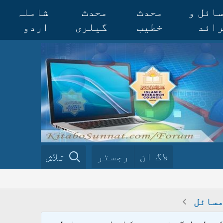
ائل و
محدث
محدث
شاملہ
ائد
خطیب
گیلری
اردو
لاگ ان
رجسٹر
تلاش
مسائل