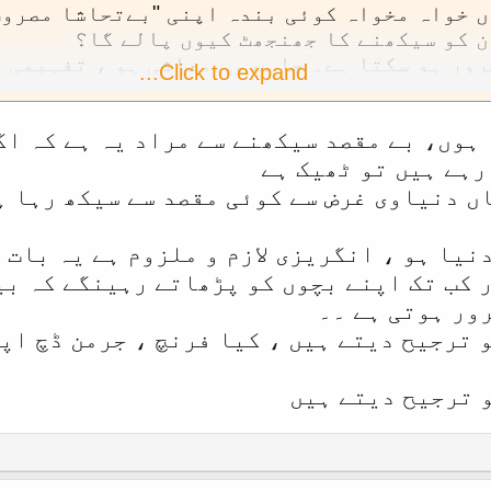
ں خواہ مخواہ کوئی بندہ اپنی "بےتحاشا مصروف
ن کو سیکھنے کا جھنجھٹ کیوں پالے گا؟
ور ہو سکتا ہے۔ چاہے وہ معاشی ہو ، تفہیمی ہ
Click to expand...
قی اغراض و مقاصد سے واقف نہ ہوا جائے محض ظ
باور کرانے کی کوشش کرنا زیادتی ہی ہے۔
ہوں، بے مقصد سیکھنے سے مراد یہ ہے کہ اگر
رہے ہیں تو ٹھیک ہے
ں دنیاوی غرض سے کوئی مقصد سے سیکھ رہا ہ
نیا ہو ، انگریزی لازم و ملزوم ہے یہ بات 
 کب تک اپنے بچوں کو پڑھاتے رہینگے کہ بی
ور ہوتی ہے ۔۔
 ترجیح دیتے ہیں ، کیا فرنچ ، جرمن ڈچ اپن
و ترجیح دیتے ہیں