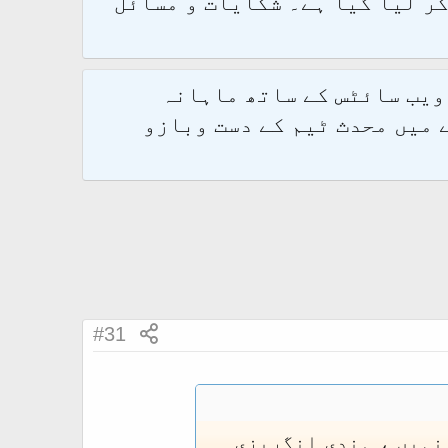
و 2.1.7 پر کامیابی سے منتقل کر لیا گیا ہے۔ شکایات و مسائل
 ویب سائٹس کے ساتھ ماہانہ
 میں محدث ٹیم کے دست وبازو
#31
 نہیں ، ہندی انگریزی