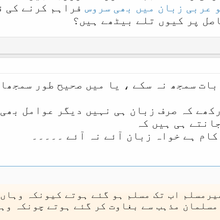
 عربی زبان میں بھی سروس
فراہم کرنے کی ق
اصل پر کیوں تلے بیٹھے ہیں؟
بات سمجھ نہ سکے ، یا میں صحیح طور سمجھا 
رکھے کہ صرف زبان ہی نہیں دیگر عوامل بھی 
جانتے ہی ہیں کہ
کام ہے خواہ زبان آئے نہ آئے ۔۔۔۔۔
یرمسلم اب تک مسلم ہو گئے ہوتے کیونکہ وہاں 
 مسلمان مذہب سے بغاوت کر گئے ہوتے چونکہ وہ