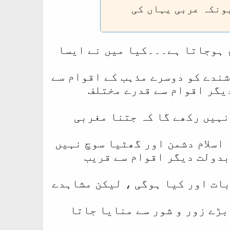
یونکہ عربی یہاں کی
م ہوجاتا ہے۔۔۔کیا میں نے ایسا
شندے کو دوسرے مذہب کے اقوام سے
دیگر اقوام سے قدرے مختلف
نہیں رکھے گا کہ جتنا مغربی
 اسلام دشمن اور گھٹیا سوچ نہیں
بدولت دیگر اقوام سے قریب
بات اور کیا ہوگی ، لیکن مشاہدے
بڑے زور و شور سے منایا جاتا