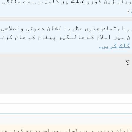
الحمدللہ محدث فورم کو نئےسافٹ ویئر زین فور
۔
یر اہتمام جاری عظیم الشان دعوتی واصلاحی
 میں اسلام کے عالمگیر پیغام کو عام کرنے
کلک کریں۔
؟
سلمان دونوں میں یکساں ہوں اس پر تو کوئی ضد