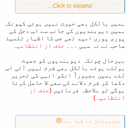
پہلے آپ جو حوالہ دیا گیا ہے اس کی
Click to expand...
طرف توبہ کیئجے اس کے بعد ہم سے
دوسرا مطا لبہ کیجئے اب ہم کم از کم
ہمیں بالکل بھی حیرت نہیں ہوئی کیونکہ
میں تو اس تھریڈ کا جواب نہیں
دونگا کیونکہ یہ تو امریکہ والی
ہمیں دیوبندیوں کی جانب سے اس دجل کی
چالیں ہیں کہ بارودی سرنگیں بچھا
پوری پوری امید تھی جس کا اظہار تلمیذ
دیتا ہے پھر الٹی چالیں چلتا ہے
صاحب نے نہ سہی ۔۔۔
حذف از انتظامیہ
شاید یہ سبق وہیں سے سیکھا ہے آپ نے
آج جمعہ ہے اس لئے زیادہ عجلت میں
بہرحال چونکہ دیوبندیوں کو جھوٹ
وگرنا اس چالاکی کا بہت معقول جواب
بولتے ہوئے بالکل بھی شرم نہیں آتی اس
دیتا کی زخم چاٹتے ہی رہ جاتے ۔
لئے ہمیں مجبوراً انکو انہی‌ کی تحریر
اللہ میری توبہ کن لوگوں کے چکر
میں پھنس گیا اللہ میرے گناہوں کو
دکھا کر شرم دلانے کی سعی لا حاصل کرنا
معاف فرما ۔ بہت وقت کی بربادی کی
ہوگی تو ملاحظہ فرمائیں
(حذف از
اورفضول میں نیٹ کا خرچ فقط
انتظامیہ)
اللہ حافظ
ہندوستان
ہندوستان نے کہا ہے: