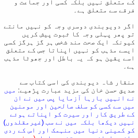
کے متعلق نہیں بلکہ کسی اور جماعت و
فرقے سے متعلق ہے۔
اگر دویوبندی دوسری وجہ کو نہیں مانتے
تو پھر پہلی وجہ کا ثبوت پیش کریں
کیونکہ ایک صحت مند شخص ہر گز ہرگز کسی
ایسے مذہب کو نہیں اپناتا جس کے متعلق
اسے یقین ہو کہ یہ باطل اور جھوٹا مذہب
ہے۔
منقار شاہ دیوبندی کی اسی کتاب سے
صدیق حسن خان کی مزید عبارت پڑھیے:
میں
نے انہیں بارہا آزمایا پس میں نے ان
میں سے کسی کو سلف صالحین اور مومنین
کے طریق کار اور سیرت کو اپناتے ہوئے
نہیں دیکھا بلکہ میں نے سب (غیرمقلدوں)
کو کمینی دنیا میں منہمک اور اس کے ردی