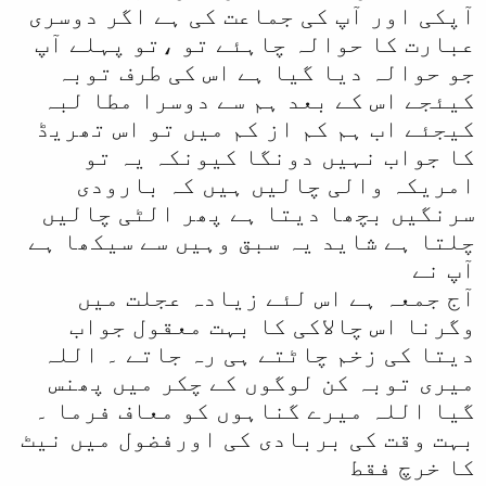
ہم نے اس اسکین کا مطالبہ صرف اس
آپکی اور آپ کی جماعت کی ہے اگر دوسری
ا
لئے کیا تھا تاکہ ہم جان لیں کہ
عبارت کا حوالہ چاہئے تو ،تو پہلے آپ
علمائے دیوبند جو کہتے ہیں کہ اہل
جو حوالہ دیا گیا ہے اس کی طرف توبہ
حدیثوں کے اکابر صدیق حسن خان بھی
کیئجے اس کے بعد ہم سے دوسرا مطا لبہ
اپنے فرقے کے لوگوں سے بے زار تھے
کیجئے اب ہم کم از کم میں تو اس تھریڈ
اور انکی مذمت کرتے تھے جس کے ثبوت
کا جواب نہیں دونگا کیونکہ یہ تو
میں پھر دیوبندی مذکورہ عبارت پیش
امریکہ والی چالیں ہیں کہ بارودی
کرتے ہیں۔ ہمیں اصل میں اس بات کا
ثبوت چاہیے کہ واقعی صدیق حسن خان
سرنگیں بچھا دیتا ہے پھر الٹی چالیں
اس عبارت سے اپنی ہی جماعت یعنی
چلتا ہے شاید یہ سبق وہیں سے سیکھا ہے
اہل حدیث جماعت مراد لیتے ہیں۔
آپ نے
ہماری عرض سمجھ گئے ہونگے
آج جمعہ ہے اس لئے زیادہ عجلت میں
وگرنا اس چالاکی کا بہت معقول جواب
دیتا کی زخم چاٹتے ہی رہ جاتے ۔ اللہ
میری توبہ کن لوگوں کے چکر میں پھنس
گیا اللہ میرے گناہوں کو معاف فرما ۔
بہت وقت کی بربادی کی اورفضول میں نیٹ
کا خرچ فقط