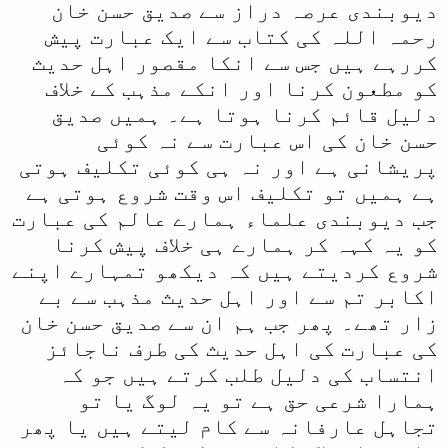
دیوبندی عرصہ دراز سے صدیق حسن خان
رحمہ اللہ کی کتاب سے ایک عبارت پیش
کررہے ہیں جس سے انکا مقصور اہل حدیث
کو مطعون کرنا اور انکے مذہب کے خلاف
دلیل قائم کرنا ہوتا ہے۔ ہمیں صدیق
حسن خان کی اس عبارت سے نہ کوئی
پریشانی ہے اور نہ ہی کوئی تکلیف ہوتی
ہے ہمیں تو تکلیف اس وقت شروع ہوتی ہے
جب دیوبندی علماء ہمارے عالم کی عبارت
کو یہ کہہ کر ہمارے ہی خلاف پیش کرنا
شروع کردیتے ہیں کہ دیکھو تمہارے اپنے
اکابر تم سے اور اہل حدیث مذہب سے بے
زار تھے۔ پھر جب ہم ان سے صدیق حسن خان
کی عبارت کی اہل حدیث کی طرف ناجائز
انتساب کی دلیل طلب کرتے ہیں جو کہ
ہمارا شرعی حق ہے تو یہ لوگ یا تو
تجاہل عارفانہ سے کام لیتے ہیں یا پھر