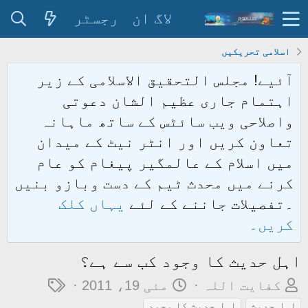
لاگ ان
رجسٹر
اسلامی تحریکیں
آئیے! مجلس التحقیق الاسلامی کے زیر
اہتمام جاری عظیم الشان دعوتی
واصلاحی ویب سائٹس کے ساتھ ماہانہ
تعاون کریں اور انٹر نیٹ کے میدان
میں اسلام کے عالمگیر پیغام کو عام
کرنے میں محدث ٹیم کے دست وبازو بنیں
۔تفصیلات جاننے کے لئے
یہاں کلک
کریں۔
اہل حدیث کا وجود کب سے ہے؟
م
ت
ٹ
کفایت اللہ
مئی 19، 2011
و
ا
ی
اہل حدیث
اہل حدیث کا وجود