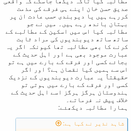
مطالبہ کیا تاکہ دیکھا جاسکے کہ واقعی
صدیق حسن خان اپنے ہی فرقے کی مذمت
کررہے ہیں یا دیوبندی حسب عادت ان پر
بہتان باندھ رہے ہیں۔ میں نے جو
مطالبہ کیا اس میں اسکین کے مطالبے کے
ساتھ ساتھ دیوبندیوں کی مراد ثابت
کرنے کا بھی مطالبہ تھا کیونکہ اگر یہ
عبارت موجود بھی ہے اور اہل حدیث کے
بجائے کسی اور فرقے کے بارے میں ہے تو
اس سے ہمیں کیا نقصان ہے؟ اور اگر
حقیقتاً یہ عبارت دیوبندیوں‌ کے نزدیک
کسی اور فرقے کے بارے میں ہوتی تو
ہندوستان ہرگز ہرگز اسے اہل حدیث کے
خلاف پیش نہ فرماتے۔
ہمارا مطالبہ دیکھئے:
شاہد نذیر نے کہا ہے: