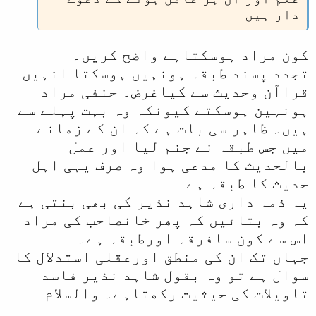
دار ہیں
کون مراد ہوسکتاہے واضح کریں۔
تجدد پسند طبقہ ہونہیں ہوسکتا انہیں
قراآن وحدیث سے کیاغرض۔ حنفی مراد
ہونہین ہوسکتے کیونکہ وہ بہت پہلے سے
ہیں۔ ظاہر سی بات ہے کہ ان کے زمانے
میں جس طبقہ نے جنم لیا اور عمل
بالحدیث کا مدعی ہوا وہ صرف یہی اہل
حدیث کا طبقہ ہے
یہ ذمہ داری شاہد نذیر کی بھی بنتی ہے
کہ وہ بتائیں کہ پھر خانصاحب کی مراد
اس سے کون سافرقہ اورطبقہ ہے۔
جہاں تک ان کی منطق اورعقلی استدلال کا
سوال ہے تو وہ بقول شاہد نذیر فاسد
تاویلات کی حیثیت رکھتاہے۔ والسلام