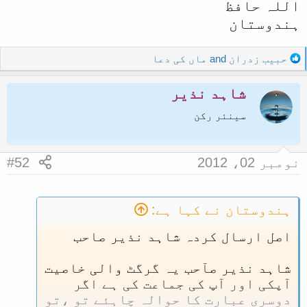
اللہ حافظ
ہندوستان
R
حبیب زدران
and
ماں کی دعا
e
a
شاہد نذیر
c
t
سینئر رکن
i
o
n
نومبر 02، 2012
#52
s
:
ہندوستان نے کہا ہے:
اصل ارسال کردہ شاہد نذیر صاحب
شاہد نذیر صآحب یہ گرگٹ والی خاصیت
آپکی اور آپ کی جماعت کی ہے اگر
دوسری عبارت کا حوالہ چاہئے تو ،تو