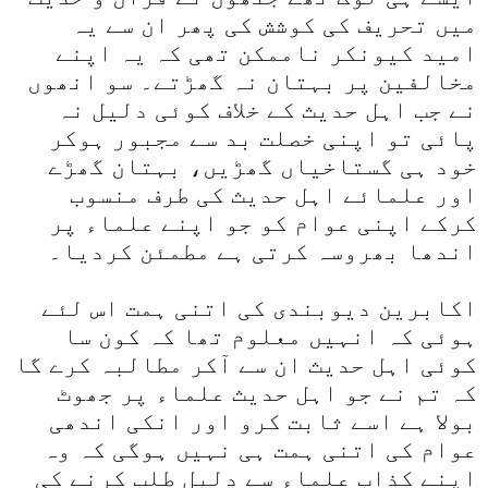
میں تحریف کی کوشش کی پھر ان سے یہ
امید کیونکر ناممکن تھی کہ یہ اپنے
مخالفین پر بہتان نہ گھڑتے۔ سو انھوں
نے جب اہل حدیث کے خلاف کوئی دلیل نہ
پائی تو اپنی خصلت بد سے مجبور ہوکر
خود ہی گستاخیاں گھڑیں، بہتان گھڑے
اور علمائے اہل حدیث کی طرف منسوب
کرکے اپنی عوام کو جو اپنے علماء پر
اندھا بھروسہ کرتی ہے مطمئن کردیا۔
اکابرین دیوبندی کی اتنی ہمت اس لئے
ہوئی کہ انہیں معلوم تھا کہ کون سا
کوئی اہل حدیث ان سے آکر مطالبہ کرے گا
کہ تم نے جو اہل حدیث علماء پر جھوٹ
بولا ہے اسے ثابت کرو اور انکی اندھی
عوام کی اتنی ہمت ہی نہیں‌ ہوگی کہ وہ
اپنے کذاب علماء سے دلیل طلب کرنے کی