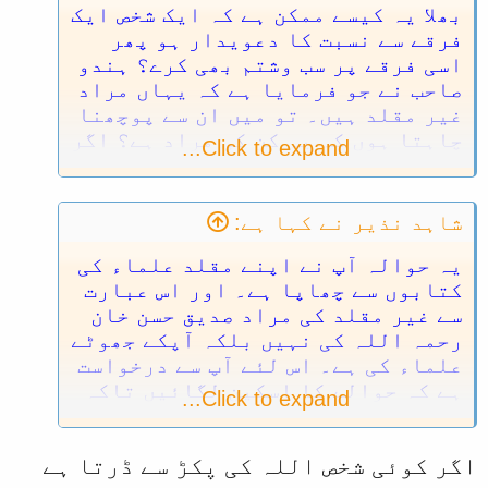
بھلا یہ کیسے ممکن ہے کہ ایک شخص ایک
فرقے سے نسبت کا دعویدار ہو پھر
اسی فرقے پر سب وشتم بھی کرے؟ ہندو
صاحب نے جو فرمایا ہے کہ یہاں مراد
غیر مقلد ہیں۔ تو میں ان سے پوچھنا
چاہتا ہوں کہ یہ کن کی مراد ہے؟ اگر
Click to expand...
صدیق حسن خان رحمہ اللہ کی تو
برائے مہربانی اس حوالے کا اصل
اسکین پیش کیجئے اور کم ازکم اصل
شاہد نذیر نے کہا ہے:
عبارت سے آگے اور پیچھے کا ایک ایک
پیج بھی پیش کردیں تاکہ ہمیں مراد
یہ حوالہ آپ نے اپنے مقلد علماء کی
سمجھنے میں آسانی ہو۔ ورنہ تو یہ
کتابوں سے چھاپا ہے۔ اور اس عبارت
طے ہے کہ کذب بیانی اور بہتان
سے غیر مقلد کی مراد صدیق حسن خان
طرازی مقلدین کے مذہب کا پہلا اصول
رحمہ اللہ کی نہیں بلکہ آپکے جھوٹے
ہے۔
علماء کی ہے۔ اس لئے آپ سے درخواست
ہے کہ حوالے کا اسکین لگائیں تاکہ
Click to expand...
آپکی اور آپکے علماء کی بددیانتی
اور خیانت سامنے آسکے۔
اگر کوئی شخص اللہ کی پکڑ سے ڈرتا ہے