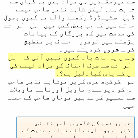
سے غیرمقلدین ہی مراد ہیں یہ کہاں سے
ثابت ہے۔ لیکن شاہد نذیر صاحب جیسے
ڈبل اسٹینڈرڈ رکھنے والے یہ کیوں بھول
جاتے ہیں کہ جب بعض کتب میں اہل الرائے
کی مذمت میں کھ بزرگان کے بیانات
پڑھتے ہیں توفورااحناف پر منطبق
کرناشروع کردیتے ہیں۔
وہاں یہ بات یاد کیوں نہیں آتی کہ اہل
الرائے سے صرف احناف کو مراد لینے کی
ان کے پاس کیادلیل ہے؟۔
ہم اگرکچھ عرض کریں توشاہد نذیر صاحب
اس کو دیوبندی تاویل اورفاسد تاویلات
سے تعبیر کرتے ہیں توخان صاحب کے جملہ
میں
جو ہر قسم کی خامیوں اور نقائص
کےبا وجود اپنے لئے قرآن و حدیث کے
علم اور ان ہر عامل ہونے کے دعوے