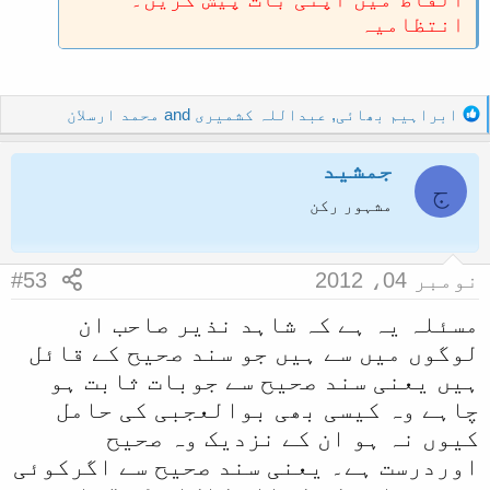
انتظامیہ
R
ابراہیم بھائی
,
عبداللہ کشمیری
and
محمد ارسلان
e
a
جمشید
c
ج
t
مشہور رکن
i
o
n
نومبر 04، 2012
#53
s
:
مسئلہ یہ ہے کہ شاہد نذیر صاحب ان
لوگوں میں سے ہیں جو سند صحیح کے قائل
ہیں یعنی سند صحیح سے جوبات ثابت ہو
چاہے وہ کیسی بھی بوالعجبی کی حامل
کیوں نہ ہو ان کے نزدیک وہ صحیح
اوردرست ہے۔ یعنی سند صحیح سے اگرکوئی