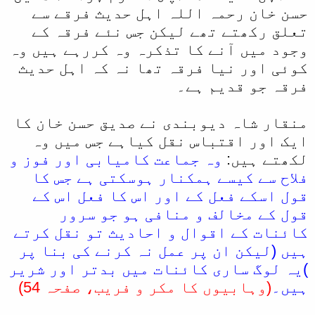
حسن خان رحمہ اللہ اہل حدیث فرقے سے
تعلق رکھتے تھے لیکن جس نئے فرقہ کے
وجود میں آنے کا تذکرہ وہ کررہے ہیں وہ
کوئی اور نیا فرقہ تھا نہ کہ اہل حدیث
فرقہ جو قدیم ہے۔
منقار شاہ دیوبندی نے صدیق حسن خان کا
ایک اور اقتباس نقل کیاہے جس میں وہ
لکھتے ہیں:
وہ جماعت کامیابی اور فوز و
فلاح سے کیسے ہمکنار ہوسکتی ہے جس کا
قول اسکے فعل کے اور اس کا فعل اس کے
قول کے مخالف و منافی ہو جو سرور
کائنات کے اقوال و احادیث تو نقل کرتے
ہیں (لیکن ان پر عمل نہ کرنے کی بنا پر
)یہ لوگ ساری کائنات میں بدتر اور شریر
ہیں۔
(وہابیوں کا مکر و فریب، صفحہ 54)