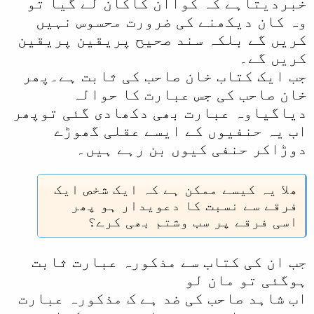
خبردیتاہے کہ کواان کاکان لے گیا تو
وہ کان دیکھنے کی ضرورت محسوس نہیں
کریں گے بلکہ سند صحیح پریقین پریقین
کریں گے۔
جب ایک کتاب خان صاحب کی ثابت ہے۔پھر
خان صاحب کی جس عبارت کا حوالہ
دیاگیاوہ عبارت بھی دکھادی گئی توپھر
اب یہ حنفیوں کے ایسے عقلی گھوڑے
دوڑاکر حنفی کیوں بن رہے ہیں۔
ھلا یہ کیسے ممکن ہے کہ ایک شخص ایک
فرقے سے نسبت کا دعویدار ہو پھر
اسی فرقے پر سب وشتم بھی کرے؟
جب ان کی کتاب سے مذکورہ عبارت ثابت
ہوگئی تو مان لو
اب شاہد صاحب کی ضد ہے ک مذکورہ عبارت