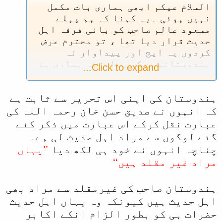
السلام عیکم ابھی ہماری بات مکمل
نہیں ہوئی ۔یہ کہنا کہ ہم پہلے
مسعود عالم صاحب کو بانی فرقہ اہل
حدیث قرار دیا تھا ، تو محترم عرض
کردوں یہ اپج اور پیداوار نہ
ہندوستانیوں کی ہےاورنہ ہماری ہم
Click to expand...
تو آپ حضرات کے علماء اور ائمہ و
مورخین اہل حدیث سے ہی بیان کر رہے
ہندوستان کی اپنی اس تحریر سے ثابت ہے
ہیں یہ تو وہی بات ہے کھائے تو
بھڑیے کا نام نہ کھائے تو بھیڑئے
کہ انہوں نے صدیق حسن خان رحمہ اللہ کی
کا نام ،چھری تربوز پر یا تربوز
عبارت نقل کرکے اس عبارت میں ذکر کئے
چھری پر نقصان تربوز کا ہی ہونا ہے
گئے لوگوں سے مراد اہل حدیث لی ہے۔
وہی بات بیچارے مقلدین کی ہے کہ
چناچہ انہوں نے خود ہی لکھ دیا
’’یہاں
نام انکا ہی گندہ کرنا ہے لیجئے
مراد غیر مقلد ہیں‘‘
دوسری قسط ملاحظہ فرمائیں۔
نواب صدیق حسن صاحب جو آپ کے یہاں
ہندوستان صاحب کی غیرمقلد سے مراد بھی
بڑے عالم اور امام ہیں فرماتے ہیں :
اس زمانہ میں ایک ریا کار اور شہرت
اہل حدیث ہیں کیونکہ وہ یہاں اہل حدیث
یافتہ فرقہ نے جنم لیا ہے جو ہر قسم
حضرات ہی کو بطور الزام انکے اکابر