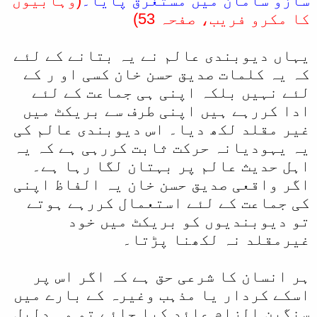
سازو سامان میں مستغرق پایا۔
(وہابیوں
کا مکرو فریب، صفحہ 53)
یہاں دیوبندی عالم نے یہ بتانے کے لئے
کہ یہ کلمات صدیق حسن خان کسی او ر کے
لئے نہیں بلکہ اپنی ہی جماعت کے لئے
ادا کررہے ہیں اپنی طرف سے بریکٹ میں
غیر مقلد لکھ دیا۔ اس دیوبندی عالم کی
یہ یہودیانہ حرکت ثابت کررہی ہے کہ یہ
اہل حدیث عالم پر بہتان لگا رہا ہے۔
اگر واقعی صدیق حسن خان یہ الفاظ اپنی
کی جماعت کے لئے استعمال کررہے ہوتے
تو دیوبندیوں کو بریکٹ میں خود
غیرمقلد نہ لکھنا پڑتا۔
ہر انسان کا شرعی حق ہے کہ اگر اس پر
اسکے کردار یا مذہب وغیرہ کے بارے میں
سنگین الزام عائد کیا جائے تو وہ دلیل