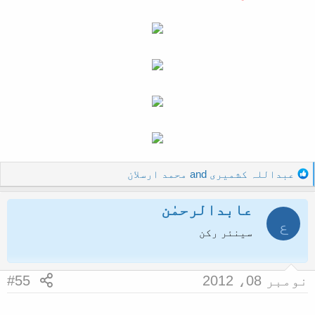
R
عبداللہ کشمیری
and
محمد ارسلان
e
a
عابدالرحمٰن
c
ع
t
سینئر رکن
i
o
n
نومبر 08، 2012
#55
s
: