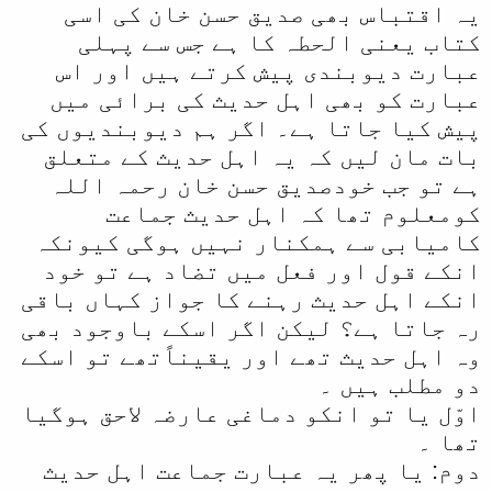
یہ اقتباس بھی صدیق حسن خان کی اسی
کتاب یعنی الحطہ کا ہے جس سے پہلی
عبارت دیوبندی پیش کرتے ہیں اور اس
عبارت کو بھی اہل حدیث کی برائی میں
پیش کیا جاتا ہے۔ اگر ہم دیوبندیوں کی
بات مان لیں کہ یہ اہل حدیث کے متعلق
ہے تو جب خودصدیق حسن خان رحمہ اللہ
کومعلوم تھا کہ اہل حدیث جماعت
کامیابی سے ہمکنار نہیں ہوگی کیونکہ
انکے قول اور فعل میں تضاد ہے تو خود
انکے اہل حدیث رہنے کا جواز کہاں باقی
رہ جاتا ہے؟ لیکن اگر اسکے باوجود بھی
وہ اہل حدیث تھے اور یقیناًتھے تو اسکے
دو مطلب ہیں ۔
اوّل یا تو انکو دماغی عارضہ لاحق ہوگیا
تھا ۔
دوم: یا پھر یہ عبارت جماعت اہل حدیث