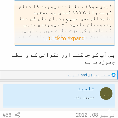
کہاں سوگئے علمائے دیوبند کا دفاع
کرنے والے؟؟؟؟ کہاں ہو جمشید
عابدالرحمٰن حبیب زدران ماں کی دعا
ہندوستان تلمیذ آج دیوبندی مذہب
کے علماء کی عزت خطرے میں ہے ان پر
مخالفین پر جھوٹے الزام عائد کرنے
Click to expand...
کا بدنما داغ لگنے کو ہے۔ آگے بڑھو
اور ثابت کردو کہ دیوبندی علماء
بس آپ کو جاگنے اور نگرانی کے واسطے
کذاب نہیں بلکہ سچے اور ثقہ تھے۔
چھوڑدیاہے
R
حبیب زدران
and
تلمیذ
e
a
تلمیذ
c
ت
t
مشہور رکن
i
o
n
نومبر 08، 2012
#56