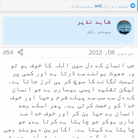
R
حبیب زدران
and
ہندوستان
e
a
شاہد نذیر
c
t
سینئر رکن
i
o
n
نومبر 08، 2012
#54
s
:
جب انسان کے دل میں اللہ کا خوف ہو تو
وہ جھوٹ بولنے سے ڈرتا ہے اور کسی پر
تہمت لگانے کا سوچ کر ہی لرز جاتا ہے۔
لیکن تقلید ایسی بیماری ہے جو انسان
کے دل سے سب سے پہلے شرم وحیا اور خوف
خدا کو رخصت کرتی ہے۔ پھر اسکے بعد
انسان بے حیا بن کر اور خوف خدا سے
عاری ہوکر جو چاہتا ہے کرتا ہے، جو
چاہتا ہے کہتا ہے۔ اکابرین دیوبند بھی
ایسے ہی لوگ تھے جنھوں نے قرآن و حدیث