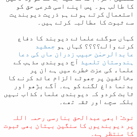
کا طالب ہو۔ پس اپنے اسی شرعی حق کو
استعمال کرتے ہوئے ہم ذریت دیوبندیت
سے ثبوت کا مطالبہ کرتے ہیں۔
کہاں سوگئے علمائے دیوبند کا دفاع
کرنے والے؟؟؟؟ کہاں ہو
جمشید
عابدالرحمٰن
حبیب زدران
ماں کی دعا
ہندوستان
تلمیذ
آج دیوبندی مذہب کے
علماء کی عزت خطرے میں ہے ان پر
مخالفین پر جھوٹے الزام عائد کرنے کا
بدنما داغ لگنے کو ہے۔ آگے بڑھو اور
ثابت کردو کہ دیوبندی علماء کذاب نہیں
بلکہ سچے اور ثقہ تھے۔
نوٹ: ابھی عبدالحق بنارسی رحمہ اللہ
پر دیوبندیوں کا سنگین بہتان بھی ثبوت
کا منتظر ہے۔