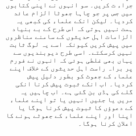
جراء ت کریں۔ سو انہوں نے اپنی کتابوں
میں جس پر جو چاہا جھوٹا الزام عائد
کردیا۔ لیکن انکے علماء کی کبھی یہ
ہمت نہیں ہوتی کہ اس طرح کے بے بنیاد
الزامات اہل حدیثوں کے سامنے مناظروں
میں‌ پیش کریں کیونکہ اسے یہ لوگ ثابت
نہیں کرسکتے۔ اسی طرح دیوبندیوں سے
یہاں بھی غلطی ہوئی کہ انہوں نے فورم
پر براہ راست اہل حدیثوں کے خلاف اپنے
علماء کے جھوٹ کو بطور دلیل پیش
کردیا۔ اب انکے ثبوت پیش کرنا انکی
گلے کی ہڈی بن گئی ہے۔ اب چاہیں یہ
مریں یا جئیں انہیں یا تو اپنے علماء
کے دعوؤں کا ثبوت پیش کرنا ہوگا یا
اپنا اور اپنے علماء کے جھوٹے ہونے کا
اعلان کرنا ہوگا۔