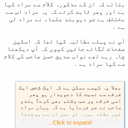
بتاتے کہ ان کے مذکورہ کلام سے مراد کیا
مجبور ہوکر خود ہی گستاخیاں
گھڑیں، بہتان گھڑے اور علمائے اہل
ہے اور پھر ثابت کرتے کہ یہ مراد اس سے
حدیث کی طرف منسوب کرکے اپنی عوام
مختلف ہے جو دیوبند علماء نے مراد لی
کو جو اپنے علماء پر اندھا بھروسہ
ہے ۔
کرتی ہے مطمئن کردیا۔
آپ نے پہلے مطالبہ کیا تھا کہ اسکین
اکابرین دیوبندی کی اتنی ہمت اس
صفحات لگائے جائیں کیوں کہ آپ دیکھنا
لئے ہوئی کہ انہیں معلوم تھا کہ
چاہ رہے تھے نواب صدیق حسن صاحب کی کلام
کون سا کوئی اہل حدیث ان سے آکر
سے کیا مراد ہے ۔
مطالبہ کرے گا کہ تم نے جو اہل حدیث
علماء پر جھوٹ بولا ہے اسے ثابت کرو
اور انکی اندھی عوام کی اتنی ہمت
ہی نہیں‌ ہوگی کہ وہ اپنے کذاب
بھلا یہ کیسے ممکن ہے کہ ایک شخص ایک
علماء سے دلیل طلب کرنے کی جراء ت
فرقے سے نسبت کا دعویدار ہو پھر
کریں۔ سو انہوں نے اپنی کتابوں میں
اسی فرقے پر سب وشتم بھی کرے؟ ہندو
جس پر جو چاہا جھوٹا الزام عائد
صاحب نے جو فرمایا ہے کہ یہاں مراد
کردیا۔ لیکن انکے علماء کی کبھی یہ
غیر مقلد ہیں۔ تو میں ان سے پوچھنا
ہمت نہیں ہوتی کہ اس طرح کے بے
چاہتا ہوں کہ یہ کن کی مراد ہے؟ اگر
Click to expand...
بنیاد الزامات اہل حدیثوں کے
صدیق حسن خان رحمہ اللہ کی تو