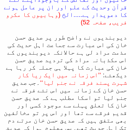
قرآن وحدیث کے علم اور ان پر عامل ہونے
کا دعویدار ہے.....الخ
(وہابیوں کا مکرو
فریب، صفحہ 52)
دیوبندیوں نے واضح طور پر صدیق حسن
خان کی اس عبارت سے جماعت اہل حدیث کی
مذمت مراد لی ہے حالانکہ دیوبندیوں کے
اس مکذبانہ مراد کی تردید صدیق حسن
خان کی عبارت کا پہلا ہی جملہ کر رہا ہے
دیکھئے:
’’اس زمانہ میں ایک ریا کار
شہرت پسند فرقہ نے جنم لیا‘‘
۔جب صدیق
حسن خان کے زمانہ میں اس نئے فرقہ نے
جنم لیا تو اسکا مطلب ہے کہ صدیق حسن
خان کا تعلق پہلے سے موجود کسی اور
قدیم فرقے سے تھا اور اس پر تو مخالفین
بھی متفق ہیں کہ صدیق حسن خان مرتے دم
تک اہل حدیث تھے۔پس معلوم ہوا کہ صدیق