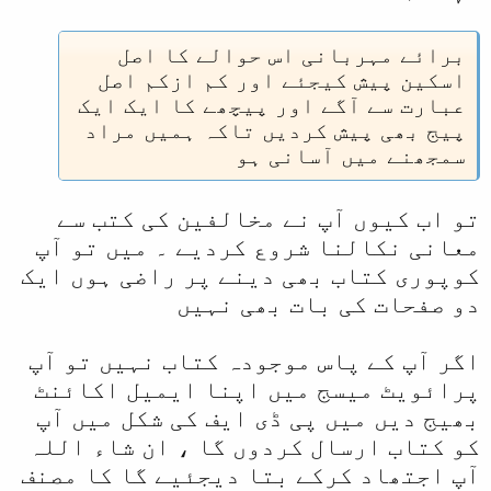
کوئی تکلیف ہوتی ہے ہمیں تو تکلیف
اس وقت شروع ہوتی ہے جب دیوبندی
برائے مہربانی اس حوالے کا اصل
علماء ہمارے عالم کی عبارت کو یہ
اسکین پیش کیجئے اور کم ازکم اصل
کہہ کر ہمارے ہی خلاف پیش کرنا شروع
عبارت سے آگے اور پیچھے کا ایک ایک
کردیتے ہیں کہ دیکھو تمہارے اپنے
پیج بھی پیش کردیں تاکہ ہمیں مراد
اکابر تم سے اور اہل حدیث مذہب سے
سمجھنے میں آسانی ہو
بے زار تھے۔ پھر جب ہم ان سے صدیق
حسن خان کی عبارت کی اہل حدیث کی
تو اب کیوں آپ نے مخالفین کی کتب سے
طرف ناجائز انتساب کی دلیل طلب
کرتے ہیں جو کہ ہمارا شرعی حق ہے تو
معانی نکالنا شروع کردیے ۔ میں تو آپ
یہ لوگ یا تو تجاہل عارفانہ سے کام
کوپوری کتاب بھی دینے پر راضی ہوں ایک
لیتے ہیں یا پھر فاسد تاؤیلات کا
دو صفحات کی بات بھی نہیں
دفتر کھول لیتے ہیں۔
اگر آپ کے پاس موجودہ کتاب نہیں تو آپ
صوفی منقار شاہ دیوبندی صدیق حسن
پرائویٹ میسج میں اپنا ایمیل اکائنٹ
خان کی زیر بحث عبارت پیش کرنے سے
بھیج دیں میں پی ڈی ایف کی شکل میں آپ
پہلے بطور تمہید لکھتا ہے:
کو کتاب ارسال کردوں گا ، ان شاء اللہ
نواب صاحب نے اپنی جماعت میں جو
آپ اجتھاد کرکے بتا دیجئیے گا کا مصنف