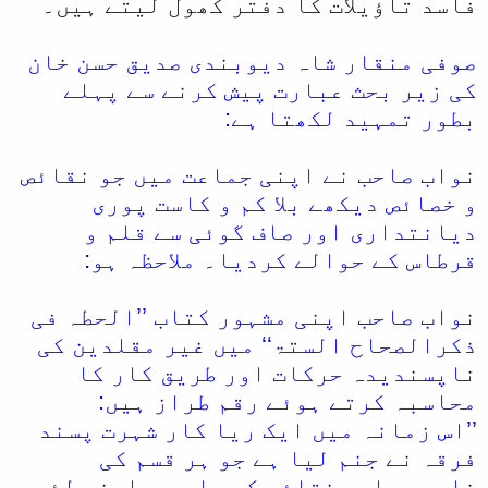
فاسد تاؤیلات کا دفتر کھول لیتے ہیں۔
صوفی منقار شاہ دیوبندی صدیق حسن خان
کی زیر بحث عبارت پیش کرنے سے پہلے
بطور تمہید لکھتا ہے:
نواب صاحب نے اپنی جماعت میں جو نقائص
و خصائص دیکھے بلا کم و کاست پوری
دیانتداری اور صاف گوئی سے قلم و
قرطاس کے حوالے کردیا۔ ملاحظہ ہو:
نواب صاحب اپنی مشہور کتاب ’’الحطہ فی
ذکرالصحاح الستۃ‘‘ میں غیر مقلدین کی
ناپسندیدہ حرکات اور طریق کار کا
محاسبہ کرتے ہوئے رقم طراز ہیں:
’’اس زمانہ میں ایک ریا کار شہرت پسند
فرقہ نے جنم لیا ہے جو ہر قسم کی
خامیوں اور نقائص کے باوجوداپنے لئے