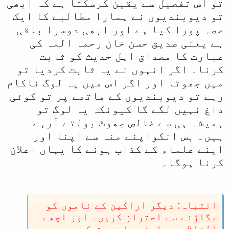
تو اس تفصیل سے یقین کرسکتا ہے کہ ابھی
تو دیوبندیوں نے ہمارا مطالبے کا ایک
حصہ پورا کیا ہے اور ابھی دوسرا باقی
ہے یعنی صدیق حسن خان رحمہ اللہ کی
عبارت کا مصداق اہل حدیث کو ثابت
کرنا۔ اگر انہوں نے یہ ثابت کردیا تو
میں جھوٹا اور اگر اس میں یہ لوگ ناکام
رہے تو دیوبندیوں کے ماتھے پر تو کوئی
داغ نہیں لگے گا کیونکہ یہ لوگ تو
ہمیشہ ہی سے خالص جھوٹ بولتے آرہے
ہیں۔ بس انکواپنے منہ سے اپنا اور
اپنے علماء کے کذاب ہونے کا یہاں اعلان
کرنا ہوگا۔
انتباہ: دیگر اراکین کے ناموں کو
بگاڑنے سے احتراز کریں۔ اور اچھے
الفاظ میں اپنی بات پیش کریں۔