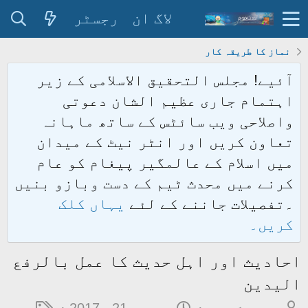
لاگ ان
رجسٹر
نماز کا طریقہ کار
آئیے! مجلس التحقیق الاسلامی کے زیر
اہتمام جاری عظیم الشان دعوتی
واصلاحی ویب سائٹس کے ساتھ ماہانہ
تعاون کریں اور انٹر نیٹ کے میدان
میں اسلام کے عالمگیر پیغام کو عام
کرنے میں محدث ٹیم کے دست وبازو بنیں
۔تفصیلات جاننے کے لئے
یہاں کلک
کریں۔
احادیث اور اہل حدیث کا عمل بالرفع
الیدین
م
ت
ٹ