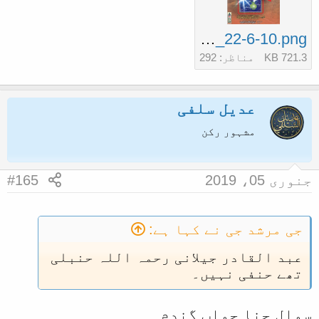
upload_2019-1-4_22-6-10.png
721.3 KB
مناظر: 292
عدیل سلفی
مشہور رکن
جنوری 05، 2019
#165
جی مرشد جی نے کہا ہے:
عبد القادر جیلانی رحمہ اللہ حنبلی
تھے حنفی نہیں۔
سوال چنا جواب گندم