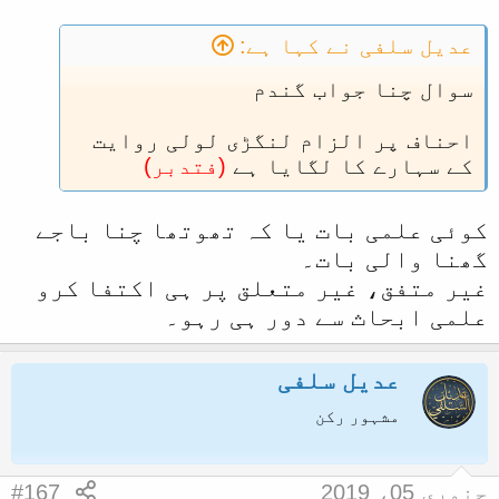
عدیل سلفی نے کہا ہے:
سوال چنا جواب گندم
احناف پر الزام لنگڑی لولی روایت
کے سہارے کا لگایا ہے
(فتدبر)
کوئی علمی بات یا کہ تھوتھا چنا باجے
گھنا والی بات۔
غیر متفق، غیر متعلق پر ہی اکتفا کرو
علمی ابحاث سے دور ہی رہو۔
عدیل سلفی
مشہور رکن
جنوری 05، 2019
#167