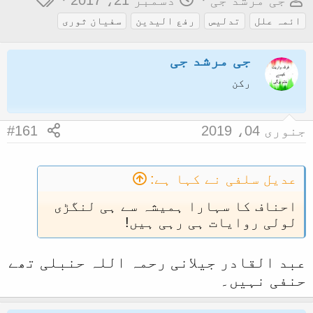
جی مرشد جی
دسمبر 21، 2017
و
ا
ی
ائمہ علل
تدلیس
رفع الیدین
سفیان ثوری
ض
ر
گ
و
ی
ز
جی مرشد جی
ع
خ
رکن
ک
آ
ا
غ
جنوری 04، 2019
#161
آ
ا
غ
ز
ا
عدیل سلفی نے کہا ہے:
ز
احناف کا سہارا ہمیشہ سے ہی لنگڑی
ک
لولی روایات ہی رہی ہیں!
ر
ن
عبد القادر جیلانی رحمہ اللہ حنبلی تھے
ے
حنفی نہیں۔
و
ا