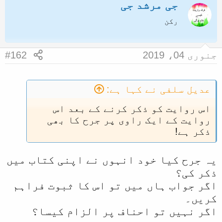
جی مرشد جی
ل
رکن
ا
جنوری 04، 2019
#162
عدیل سلفی نے کہا ہے:
اس روایت کو ذکر کرنے کے بعد اس
روایت کے ایک راوی پر جرح کا بھی
ذکر ہے!
یہ جرح کیا خود انہوں نے اپنی کتاب میں
ذکر کی؟
اگر جواب ہاں میں تو اس کا ثبوت فراہم
کریں۔
اگر نہیں تو احناف پر الزام کیسا؟