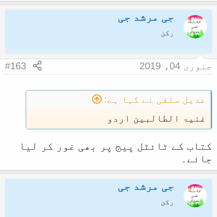
جی مرشد جی
رکن
جنوری 04، 2019
#163
عدیل سلفی نے کہا ہے:
غنیۃ الطالبین اردو
کتاب کے ٹائٹل پیج پر بھی غور کر لیا
جائے۔
جی مرشد جی
رکن