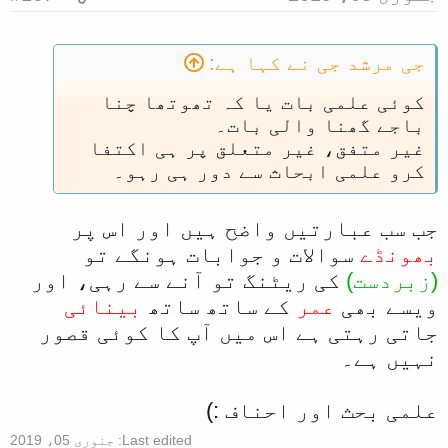
جی مرشد جی نے کہا ہے:
کوئی علمی بات یا کہ تھوتھا چنا
باجے گھنا والی بات۔
غیر متفق، غیر متعلق پر ہی اکتفا
کرو علمی ابحاث سے دور ہی رہو۔
جب سب عبارتیں واضح ہیں اور اس پر
بھونڈے
سوالات و جوابات ہونگے تو
(زبردست)
کی ریٹنگ تو آنے سے رہی، اور
ویسے بھی
عمر
کے ساتھ ساتھ
بینائی
جاتی رہتی ہے اس میں آپ کا کوئی قصور
نہیں ہے۔
علمی بحث اور احناف :)
Last edited:
جنوری 05، 2019