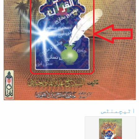
اٹیچمنٹس