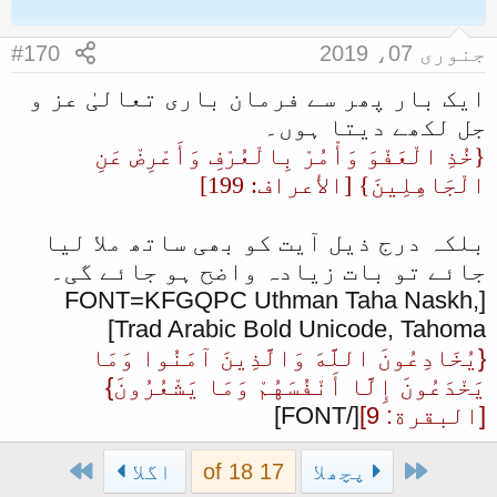
جنوری 07، 2019
#170
ایک بار پھر سے فرمان باری تعالیٰ عز و
جل لکھے دیتا ہوں۔
{خُذِ الْعَفْوَ وَأْمُرْ بِالْعُرْفِ وَأَعْرِضْ عَنِ
الْجَاهِلِينَ} [الأعراف: 199]
بلکہ درج ذیل آیت کو بھی ساتھ ملا لیا
جائے تو بات زیادہ واضح ہو جائے گی۔
[FONT=KFGQPC Uthman Taha Naskh,
Trad Arabic Bold Unicode, Tahoma]
{يُخَادِعُونَ اللَّهَ وَالَّذِينَ آمَنُوا وَمَا
يَخْدَعُونَ إِلَّا أَنْفُسَهُمْ وَمَا يَشْعُرُونَ}
[البقرة: 9]
[/FONT]
Last
First
پچھلا
17 of 18
اگلا