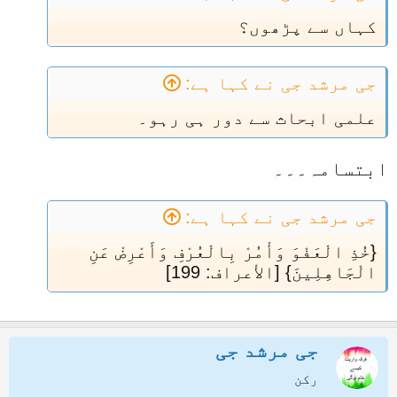
کہاں سے پڑھوں؟
جی مرشد جی نے کہا ہے:
علمی ابحاث سے دور ہی رہو۔
ابتسامہ۔۔۔
جی مرشد جی نے کہا ہے:
{خُذِ الْعَفْوَ وَأْمُرْ بِالْعُرْفِ وَأَعْرِضْ عَنِ
الْجَاهِلِينَ} [الأعراف: 199]
جی مرشد جی
رکن