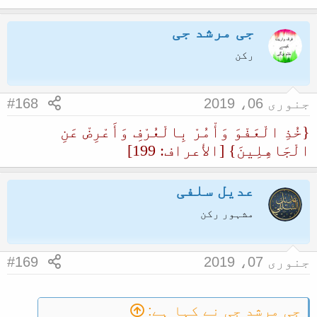
جی مرشد جی
رکن
جنوری 06، 2019
#168
{خُذِ الْعَفْوَ وَأْمُرْ بِالْعُرْفِ وَأَعْرِضْ عَنِ
الْجَاهِلِينَ} [الأعراف: 199]
عدیل سلفی
مشہور رکن
جنوری 07، 2019
#169
جی مرشد جی نے کہا ہے: