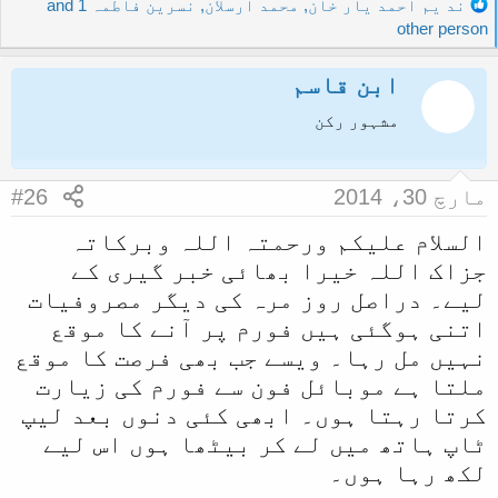
R
ند یم احمد یار خان
,
محمد ارسلان
,
نسرین فاطمہ
and 1
e
other person
a
c
ابن قاسم
t
i
مشہور رکن
o
n
s
مارچ 30، 2014
#26
:
السلام علیکم ورحمتہ اللہ وبرکاتہ
جزاک اللہ خیرا بھائی خبر گیری کے
لیے۔ دراصل روز مرہ کی دیگر مصروفیات
اتنی ہوگئی ہیں فورم پر آنے کا موقع
نہیں مل رہا۔ ویسے جب بھی فرصت کا موقع
ملتا ہے موبائل فون سے فورم کی زیارت
کرتا رہتا ہوں۔ ابھی کئی دنوں بعد لیپ
ٹاپ ہاتھ میں لے کر بیٹھا ہوں اس لیے
لکھ رہا ہوں۔