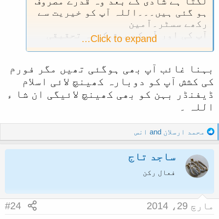
لگتا ہے شادی کے بعد وہ قدرے مصروف
ہو گئی ہیں۔۔۔اللہ آپ کو خیریت سے
رکھے سسٹر۔آمین
آپ کی اور آپ کے پیش کردہ تحقیقی
Click to expand...
مضامین کی کمی محسوس ہو رہی ہے۔
بہنا غائب آپ بھی ہوگئی تھیں مگر فورم
کی کشش آپ کو دوبارہ کھینچ لائی اسلام
ڈیفنڈر بہن کو بھی کھینچ لائیگی ان شا ء
اللہ ۔
R
محمد ارسلان
and
انس
e
a
ساجد تاج
c
t
فعال رکن
i
o
n
مارچ 29، 2014
#24
s