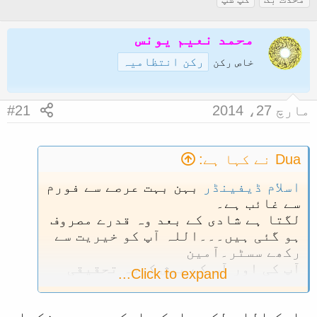
ض
ر
گ
و
ی
ز
محمد نعیم یونس
ع
خ
رکن انتظامیہ
خاص رکن
ک
آ
ا
غ
مارچ 27، 2014
#21
آ
ا
غ
ز
ا
Dua نے کہا ہے:
ز
اسلام ڈیفینڈر
بہن بہت عرصے سے فورم
ک
سے غائب ہے۔
ر
لگتا ہے شادی کے بعد وہ قدرے مصروف
ن
ہو گئی ہیں۔۔۔اللہ آپ کو خیریت سے
رکھے سسٹر۔آمین
ے
آپ کی اور آپ کے پیش کردہ تحقیقی
و
Click to expand...
مضامین کی کمی محسوس ہو رہی ہے۔
ا
ل