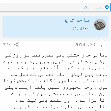
R
محمد ارسلان
e
a
ساجد تاج
c
t
فعال رکن
i
o
n
مارچ 30، 2014
#27
s
:
بھائی جان جتنی بھی مصروفیت ہو روز کی
ایک پوست کر دیا کریں وہی بہت ہے ہمارے
لیے ،ہمیں دیکھیں اُلجھنوں میں گھیرے
ہوئے ہیں لیکن اللہ تعالی کے فضل سے
باقاعدگی سے حاضری لگانے کی کوشش کرتا
ہوں ، وجہ مجبوری نہیں بلکہ اپنے دینی
بہن بھائیوں سے محبت ہے جن کی بدولت
آنا پڑا ہے ۔ اور مقصد بھی نیک ہے ،
اللہ تعالی ہمارے نیک مقاصد کو پورا