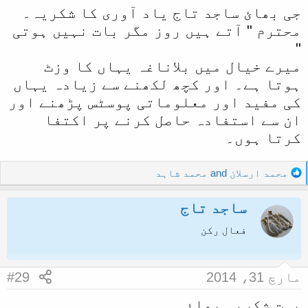
جی بھائ ساجد تاج یاد آوری کا شکریہ۔
محترم " آتے ہیں روز مگر بات نہیں ہوتی
"
میرے خیال میں بلاناغہ یہاں کا وزٹ
ہوتا ہے۔ اور کچھ لکھنے سے زیادہ یہاں
کی مفید اور معلوماتی پوسٹس پڑھنے اور
ان سے استفادہ حاصل کرنے پر اکتفا
کرتا ہوں۔
R
محمد ارسلان
and
محمد شاہد
e
a
ساجد تاج
c
t
فعال رکن
i
o
n
مارچ 31، 2014
#29
s
:
بہت شکریہ بھائی