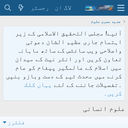
لاگ ان
رجسٹر
جدید عصری علوم
آئیے! مجلس التحقیق الاسلامی کے زیر
اہتمام جاری عظیم الشان دعوتی
واصلاحی ویب سائٹس کے ساتھ ماہانہ
تعاون کریں اور انٹر نیٹ کے میدان
میں اسلام کے عالمگیر پیغام کو عام
کرنے میں محدث ٹیم کے دست وبازو بنیں
۔تفصیلات جاننے کے لئے
یہاں کلک
کریں۔
علوم انسانی
فلٹرز