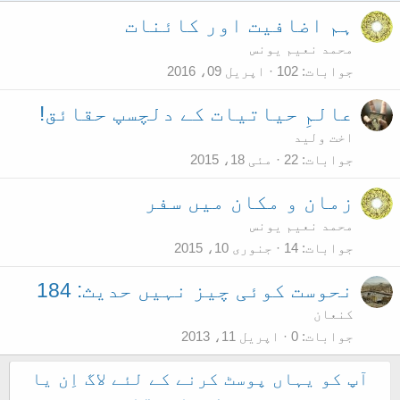
ہم اضافیت اور کائنات
محمد نعیم یونس
جوابات
102
اپریل 09، 2016
عالمِ حیاتیات کے دلچسپ حقائق!
اخت ولید
جوابات
22
مئی 18، 2015
زمان و مکان میں سفر
محمد نعیم یونس
جوابات
14
جنوری 10، 2015
نحوست کوئی چیز نہیں حدیث: 184
کنعان
جوابات
0
اپریل 11، 2013
آپ کو یہاں پوسٹ کرنے کے لئے لاگ اِن یا