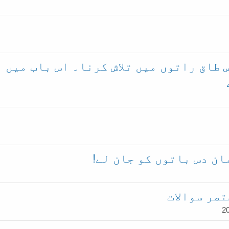
ں
 طاق راتوں میں تلاش کرنا۔ اس باب میں
ن دس باتوں کو جان لے!