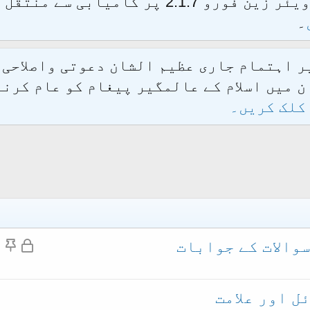
الحمدللہ محدث فورم کو نئےسافٹ ویئر زین فور
۔
یر اہتمام جاری عظیم الشان دعوتی واصلاحی
 میں اسلام کے عالمگیر پیغام کو عام کرنے
کلک کریں۔
م
چ
والات کے جوابات
ق
س
ف
پ
ل اور علامت
ل
ا