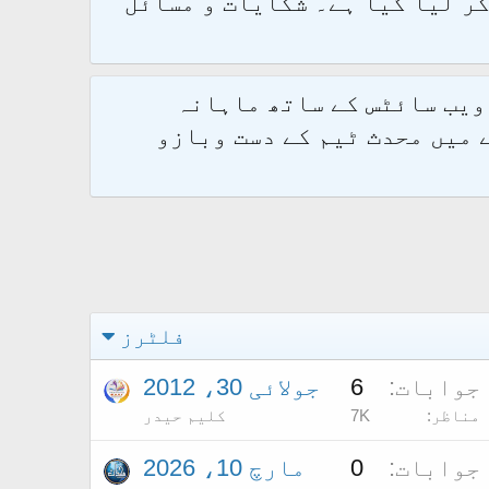
و 2.1.7 پر کامیابی سے منتقل کر لیا گیا ہے۔ شکایات و مسائل
 ویب سائٹس کے ساتھ ماہانہ
 میں محدث ٹیم کے دست وبازو
فلٹرز
جوابات
6
جولائی 30، 2012
مناظر
7K
کلیم حیدر
جوابات
0
مارچ 10، 2026