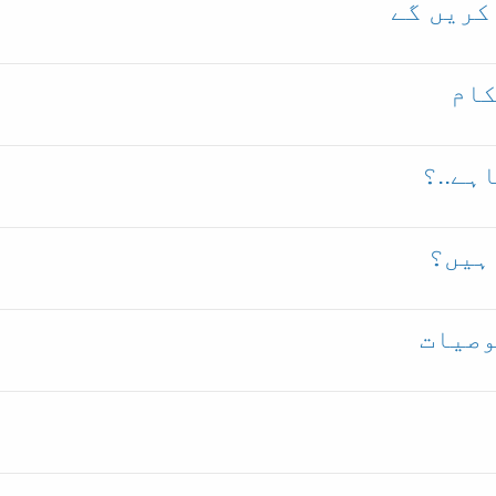
کریں گے
کام
ہے..؟
ہیں؟