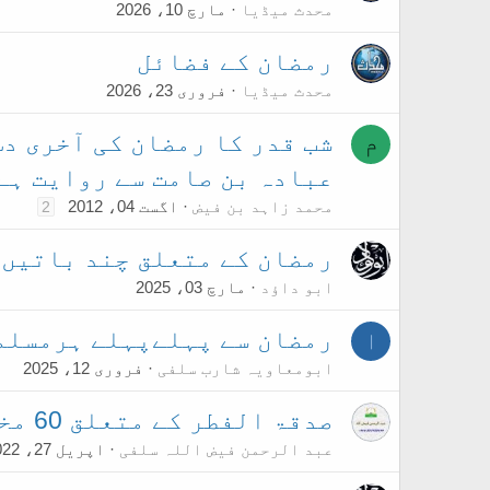
محدث میڈیا
مارچ 10، 2026
رمضان کے فضائل
محدث میڈیا
فروری 23، 2026
شب قدر کا رمضان کی آخری دس
م
عبادہ بن صامت سے روایت ہے
محمد زاہد بن فیض
اگست 04، 2012
2
رمضان کے متعلق چند باتیں
ابو داؤد
مارچ 03، 2025
رمضان سے پہلےپہلے ہرمسلما
ا
ابومعاویہ شارب سلفی
فروری 12، 2025
صدقۃ الفطر کے متعلق 60 مختصر سوالات
عبد الرحمن فيض اللہ سلفی
اپریل 27، 2022