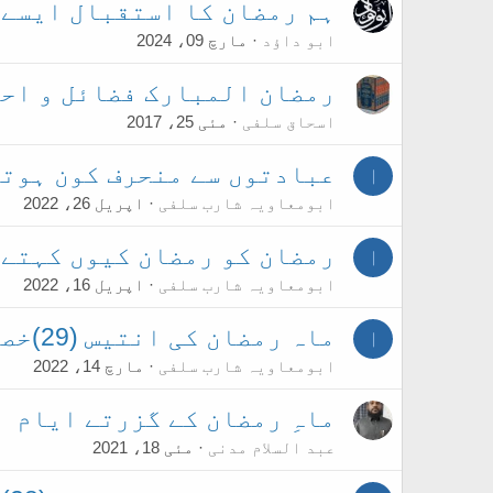
ہم رمضان کا استقبال ایسے 
ابو داؤد
مارچ 09، 2024
رمضان المبارک فضائل و اح
اسحاق سلفی
مئی 25، 2017
عبادتوں سے منحرف کون ہوتا
ا
ابومعاویہ شارب سلفی
اپریل 26، 2022
رمضان کو رمضان کیوں کہتے 
ا
ابومعاویہ شارب سلفی
اپریل 16، 2022
ماہ رمضان کی انتیس (29)خصوصیات
ا
ابومعاویہ شارب سلفی
مارچ 14، 2022
ماہِ رمضان کے گزرتے ایام
عبد السلام مدنی
مئی 18، 2021