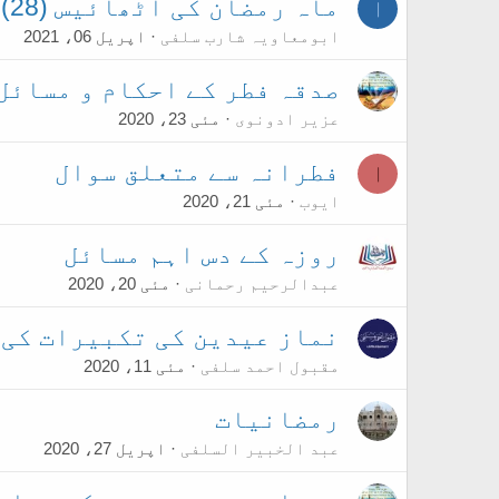
ماہ رمضان کی اٹھائیس (28)خصوصیات
ا
ابومعاویہ شارب سلفی
اپریل 06، 2021
صدقہ فطر کے احكام و مسائل 
عزیر ادونوی
مئی 23، 2020
فطرانہ سے متعلق سوال
ا
ایوب
مئی 21، 2020
روزہ کے دس اہم مسائل
عبدالرحیم رحمانی
مئی 20، 2020
نماز عیدین کی تکبیرات کی 
مقبول احمد سلفی
مئی 11، 2020
رمضانيات
عبد الخبیر السلفی
اپریل 27، 2020