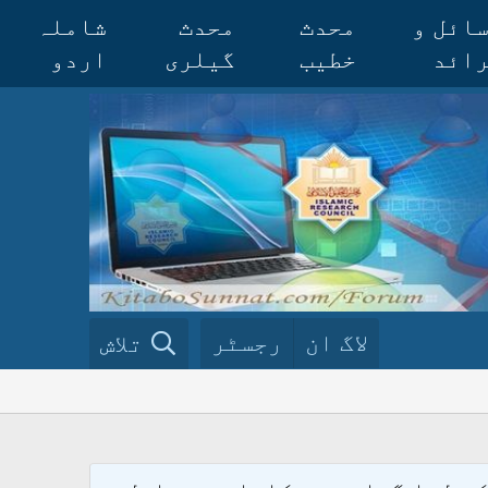
ائل و
محدث
محدث
شاملہ
ائد
خطیب
گیلری
اردو
لاگ ان
رجسٹر
تلاش