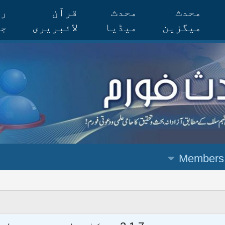
محدث
محدث
قرآن
رس
میگزین
میڈیا
لائبریری
جر
Members