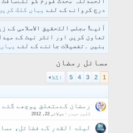
درج کروانے کے لئے
یہاں کلک کریں
آئیے! مجلس التحقیق الاسلامی کے ز
تعاون کریں اور انٹر نیٹ کے میدان
بنیں ۔تفصیلات جاننے کے لئے
یہاں 
مسائل رمضان
1
2
3
4
5
اگلا
رمضان کےمتعلق پوچھے گئے س
کلیم حیدر
جولائی 22، 2012
لیلۃ القدر کے فضائل، مسائ