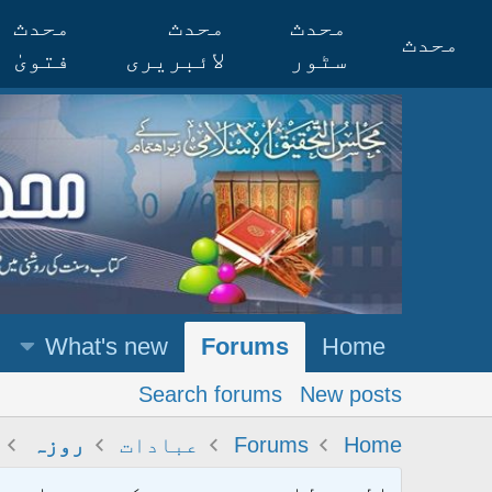
محدث
محدث
محدث
محدث
سٹور
لائبریری
فتویٰ
What's new
Forums
Home
Search forums
New posts
Home
Forums
عبادات
روزہ