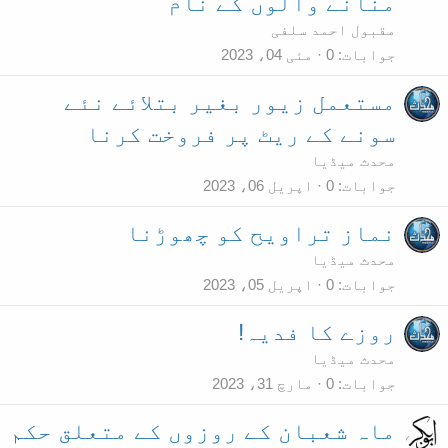
منانے والوں کے نام
مقبول احمد سلفی
جوابات
0
مئی 04، 2023
مستعمل زیور بغیر بتلائے نئے
سونے کے ریٹ پر فروخت کرنا
محدث میڈیا
جوابات
0
اپریل 06، 2023
نماز تراویح کو چھوڑنا
محدث میڈیا
جوابات
0
اپریل 05، 2023
روزے کا فدیہ!
محدث میڈیا
جوابات
0
مارچ 31، 2023
ماہ شعبان کے روزوں کے متعلق حکم