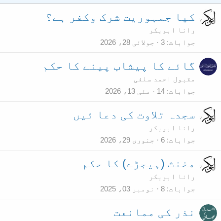
کیا جمہوریت شرک وکفر ہے؟
رانا ابوبکر
جوابات
3
جولائی 28، 2026
گائے کا پیشاب پینے کا حکم
مقبول احمد سلفی
جوابات
14
مئی 13، 2026
سجدہ تلاوت کی دعا ئیں
رانا ابوبکر
جوابات
6
جنوری 29، 2026
مخنث (ہیجڑے) کا حکم
رانا ابوبکر
جوابات
8
نومبر 03، 2025
نذر کی ممانعت