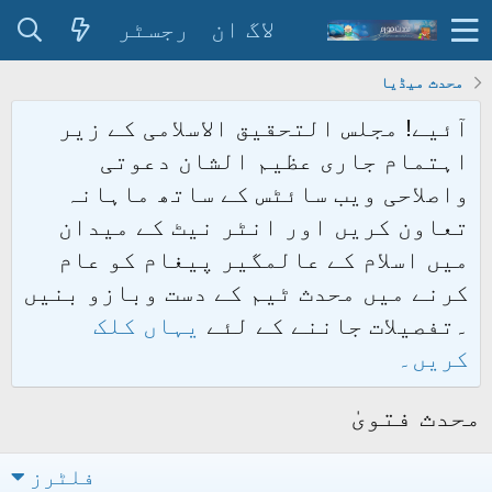
لاگ ان
رجسٹر
محدث میڈیا
آئیے! مجلس التحقیق الاسلامی کے زیر
اہتمام جاری عظیم الشان دعوتی
واصلاحی ویب سائٹس کے ساتھ ماہانہ
تعاون کریں اور انٹر نیٹ کے میدان
میں اسلام کے عالمگیر پیغام کو عام
کرنے میں محدث ٹیم کے دست وبازو بنیں
۔تفصیلات جاننے کے لئے
یہاں کلک
کریں۔
محدث فتویٰ
فلٹرز