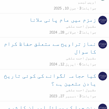
اویس تبسم
جوابات
3
جون 10، 2025
زمزم میں عام پانی ملانا
مقبول احمد سلفی
جوابات
2
جولائی 28، 2024
نماز تراویح سے متعلق حفاظ کرام
کا سوال
مقبول احمد سلفی
جوابات
6
اپریل 12، 2024
کیا حجامہ لگوانے کی کوئی تاریخ
یادن متعین ہے ؟
مقبول احمد سلفی
جوابات
3
دسمبر 27، 2023
بنت حوا کے مسائل اور ان کا شرعی