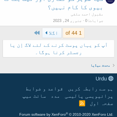
بیوی کا کام نہیں؟
مقبول احمد سلفی
جوابات
0
جنوری 24، 2023
Last
1 of 44
اگلا
آپ کو یہاں پوسٹ کرنے کے لئے لاگ اِن یا
رجسٹر کرنا ہوگا۔
محدث میڈیا
Urdu
ہم سے رابطہ کریں
قواعد و ضوابط
پرائیویسی پالیسی
مدد
سائٹ میپ
صفحہ اول
آ
ر
®
Forum software by XenForo
© 2010-2020 XenForo Ltd.
ا