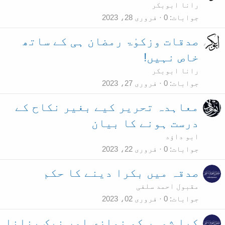
رانا ابوبکر
جوابات
0
فروری 28، 2023
صدقات وزکوٰۃ رمضان ہی کے ساتھ
خاص نہیں!
رانا ابوبکر
جوابات
0
فروری 27، 2023
معاہدہ تحریر کیے بغیر نکاح کے
درست ہونے کا بیان
ابو داؤد
جوابات
0
فروری 22، 2023
صدقہ میں بکرا دینے کا حکم
مقبول احمد سلفی
جوابات
0
فروری 02، 2023
کیا شوہر کو نمازی اور نیک بنانا