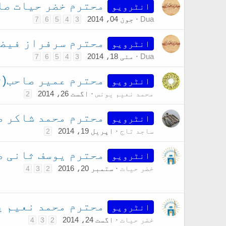
محترم خضر حیات صاح
انٹرویو
Dua
جون 04، 2014
7
6
5
4
3
محترم سرفراز فیضی
انٹرویو
Dua
مئی 18، 2014
7
6
5
4
3
محترم عمیر صاحب(ت
انٹرویو
محمد نعیم یونس
اگست 26، 2014
2
محترم محمد شاکر صا
انٹرویو
ساجد تاج
اپریل 19، 2014
2
محترم یوسف ثانی ص
انٹرویو
خضر حیات
ستمبر 20، 2016
4
3
2
محترم محمد نعیم ی
انٹرویو
خضر حیات
اگست 24، 2014
4
3
2