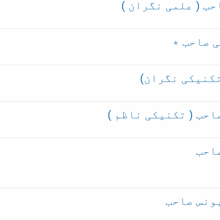
ب ( علمی نگران )
 صاحب ٭
کنیکی نگران)
حب ( تکنیکی ناظم )
احب
ونس صاحب