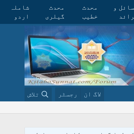
ائل و
محدث
محدث
شاملہ
ائد
خطیب
گیلری
اردو
لاگ ان
رجسٹر
تلاش