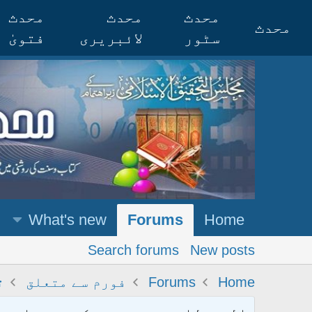
محدث
محدث
محدث
محدث
سٹور
لائبریری
فتویٰ
What's new
Forums
Home
Search forums
New posts
Home
Forums
فورم سے متعلق
ت