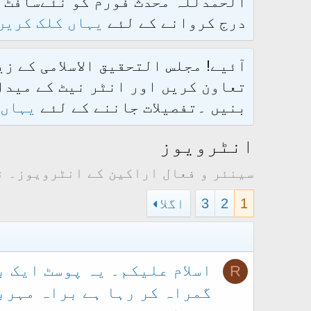
درج کروانے کے لئے
یہاں کلک کریں
آئیے! مجلس التحقیق الاسلامی کے ز
تعاون کریں اور انٹر نیٹ کے میدان
بنیں ۔تفصیلات جاننے کے لئے
یہاں 
انٹرویوز
سینئر و فعال اراکین کے انٹرویوز۔ ن
1
2
3
اگلا
اسلام علیکم۔ یہ پوسٹ ایک ب
R
گمراہ کر رہا ہے براہ مہرب