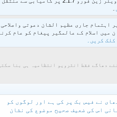
الحمدللہ محدث فورم کو نئےسافٹ ویئر زین فور
۔
یر اہتمام جاری عظیم الشان دعوتی واصلاحی
 میں اسلام کے عالمگیر پیغام کو عام کرنے
کلک کریں۔
ئے دھاگے فقط انٹرویو انتظامیہ ہی بنا سکتی
ھای نے فیس بک پر کی ہے اور لوگوں کو
انی اس کی ضعیف صحیح موضوع کی نشان