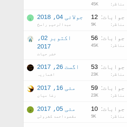
مناظر
45K
جوابات
12
جولائی 04، 2018
ع
مناظر
9K
عبدالرحیم راسخ
جوابات
56
اکتوبر 02،
مناظر
45K
2017
خضر حیات
جوابات
53
اگست 26، 2017
مناظر
23K
اشماریہ
جوابات
59
مئی 16، 2017
مناظر
23K
رضا میاں
جوابات
10
مئی 05، 2017
م
مناظر
9K
مقصوداحمد کشروٹی