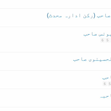
احب (رکن ادارہ محدث)
ونس صاحب
6
5
حسینوی صاحب
حب
6
5
حبہ