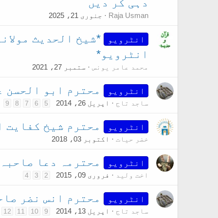
دہی کر دیں
Raja Usman
جنوری 21، 2025
*شیخ الحدیث مولان
انٹرویو
انٹرویو*
محمد عامر یونس
ستمبر 27، 2021
محترم ابو الحسن عل
انٹرویو
ساجد تاج
اپریل 26، 2014
9
8
7
6
5
محترم شیخ کفایت ا
انٹرویو
خضر حیات
اکتوبر 03، 2018
محترمہ دعا صاحبہ
انٹرویو
اخت ولید
فروری 09، 2015
4
3
2
محترم انس نضر صاحب
انٹرویو
ساجد تاج
اپریل 13، 2014
12
11
10
9