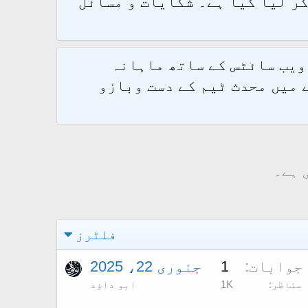
و 2.1.7 پر کامیابی سے منتقل کر لیا گیا ہے۔ شکایات و مسائل
 ویب سائٹس کے ساتھ ماہانہ
 میں محدث ٹیم کے دست وبازو
 ہے۔
فلٹرز
جوابات
1
جنوری 22، 2025
مناظر
1K
ابو داؤد