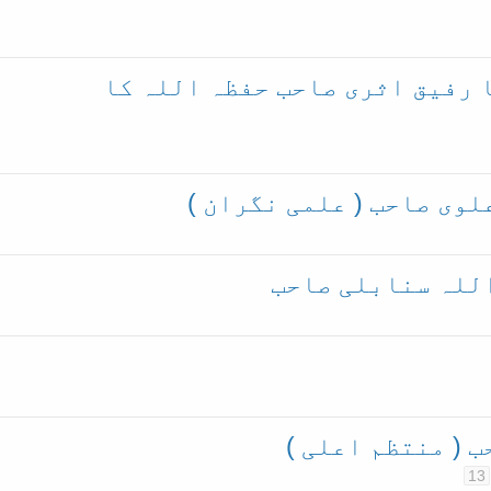
ا رفیق اثری صاحب حفظہ اللہ کا
وی صاحب ( علمی نگران )
للہ سنابلی صاحب
 ( منتظم اعلی )
13