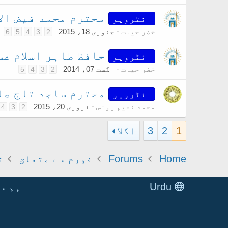
محترم محمد فیض ال
انٹرویو
خضر حیات
جنوری 18، 2015
6
5
4
3
2
حافظ طاہر اسلام ع
انٹرویو
خضر حیات
اگست 07، 2014
5
4
3
2
محترم ساجد تاج صا
انٹرویو
محمد نعیم یونس
فروری 20، 2015
4
3
2
1
2
3
اگلا
Home
Forums
فورم سے متعلق
ت
Urdu
ہم س