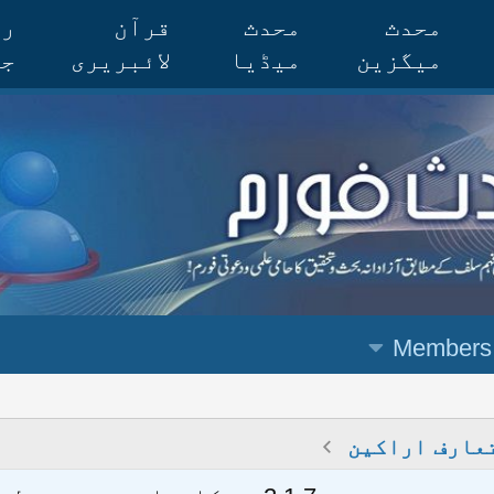
محدث
محدث
قرآن
رس
میگزین
میڈیا
لائبریری
جر
Members
عارف اراکین