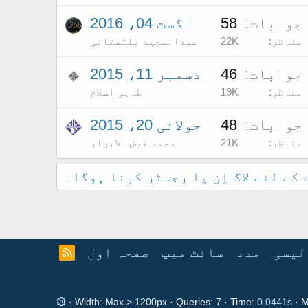
جوابات
58
اگست 04، 2016
مناظر
22K
عبدالمجید بلتستانی
جوابات
46
دسمبر 11، 2015
مناظر
19K
طاہر اسلام
جوابات
48
جولائی 20، 2015
مناظر
21K
محمد فیض الابرار
کے لئے لاگ اِن یا رجسٹر کرنا ہوگا۔
لیسی
مدد
سائٹ میپ
صفحہ اول
آ
ر
ا
ی
Width
Queries
7
Time
0.0441s
M