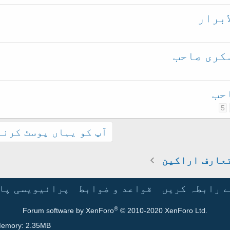
ابرار
سکری صاحب
حب
5
آپ کو یہاں پوسٹ کرنے 
عارف اراکین
ے رابطہ کریں
قواعد و ضوابط
پرائیویسی پا
®
Forum software by XenForo
© 2010-2020 XenForo Ltd.
emory
2.35MB